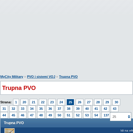
»
»
MyCity Military
PVO i sistemi VOJ
Trupna PVO
Trupna PVO
Strana:
1
20
21
22
23
24
25
26
27
28
29
30
31
32
33
34
35
36
37
38
39
40
41
42
43
44
45
46
47
48
49
50
51
52
53
54
137
25
Trupna PVO
Idi na vr