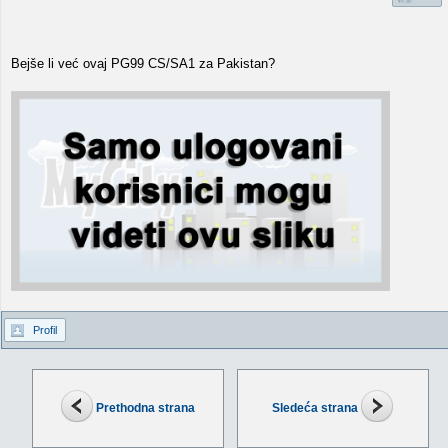
Bejše li već ovaj PG99 CS/SA1 za Pakistan?
Profil
Prethodna strana
Sledeća strana