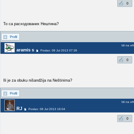
0
То са расходованих Нештина?
Profil
Idi na vr
aramis s
Poslao: 08 Jul 2013 07:36
0
Ili je za obuku nišandžija na Neštinima?
Profil
Idi na vr
RJ
Poslao: 08 Jul 2013 16:04
0