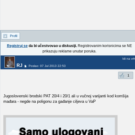
Profil
Registruj se
da bi učestvovao u diskusiji.
Registrovanim korisnicima se NE
prikazuju reklame unutar poruka.
Idi na vr
RJ
Poslao: 07 Jul 2013 22:53
1
Jugoslovenski brodski PAT 20/4 i 20/1 ali u vučnoj varijanti kod komšija
mađara - negde na poligonu za gađanje ciljeva u VaP