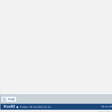
Profil
Kos93
Idi na vr
Poslao: 08 Jul 2013 01:12