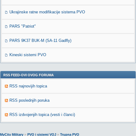
Ukrajinske ratne modifikacije sistema PVO
PARS "Patriot"
PARS 9K37 BUK-M (SA-11 Gadfly)
Kineski sistemi PVO
RSS FEED-OVI OVOG FORUMA
RSS najnovijih topica
RSS poslednjih poruka
RSS izdvojenjih topica (vesti i članci)
»
»
MyCity Military
PVO i sistemi VOJ
Trupna PVO