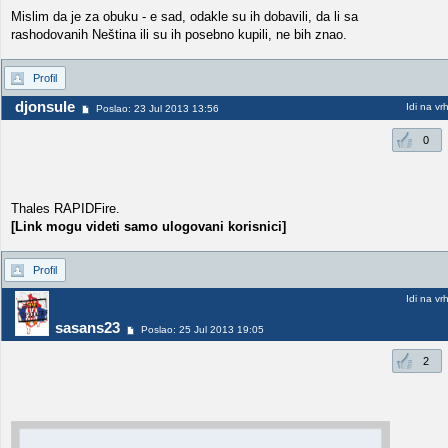
Mislim da je za obuku - e sad, odakle su ih dobavili, da li sa
rashodovanih Neština ili su ih posebno kupili, ne bih znao.
Profil
djonsule
Idi na vr
Poslao: 23 Jul 2013 13:56
0
Thales RAPIDFire.
[Link mogu videti samo ulogovani korisnici]
Profil
Idi na vr
sasans23
Poslao: 25 Jul 2013 19:05
2