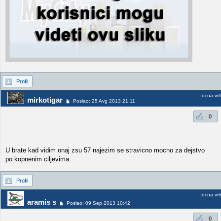
Profil
Idi na vr
mirkotigar
Poslao: 25 Avg 2013 21:11
0
U brate kad vidim onaj zsu 57 najezim se stravicno mocno za dejstvo
po kopnenim ciljevima .
Profil
Idi na vr
aramis s
Poslao: 09 Sep 2013 10:42
0