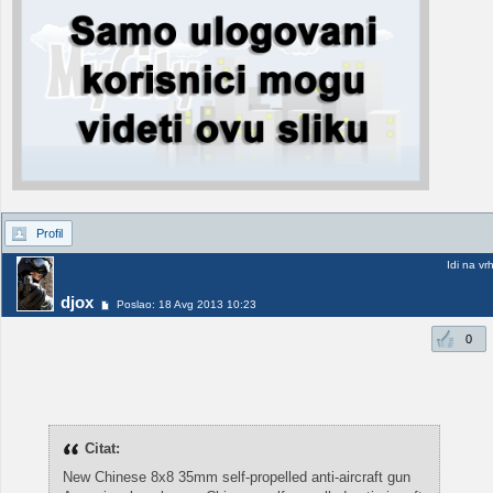
Profil
Idi na vr
djox
Poslao: 18 Avg 2013 10:23
0
Citat:
New Chinese 8x8 35mm self-propelled anti-aircraft gun