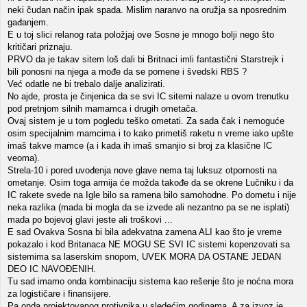
neki čudan način ipak spada. Mislim naranvo na oružja sa nposrednim
gađanjem.
E u toj slici relanog rata položjaj ove Sosne je mnogo bolji nego što
kritičari priznaju.
PRVO da je takav sitem loš dali bi Britnaci imli fantastični Starstrejk i
bili ponosni na njega a mođe da se pomene i švedski RBS ?
Već odatle ne bi trebalo dalje analizirati.
No ajde, prosta je činjenica da se svi IC sitemi nalaze u ovom trenutku
pod pretnjom silnih mamamca i drugih ometača.
Ovaj sistem je u tom pogledu teško ometati. Za sada čak i nemoguće
osim specijalnim mamcima i to kako primetiš raketu n vreme iako upšte
imaš takve mamce (a i kada ih imaš smanjio si broj za klasične IC
veoma).
Strela-10 i pored uvođenja nove glave nema taj luksuz otpornosti na
ometanje. Osim toga armija će možda takođe da se okrene Lučniku i da
IC rakete svede na Igle bilo sa ramena bilo samohodne. Po dometu i nije
neka razlika (mada bi mogla da se izvede ali nezantno pa se ne isplati)
mada po bojevoj glavi jeste ali troškovi ...
E sad Ovakva Sosna bi bila adekvatna zamena ALI kao što je vreme
pokazalo i kod Britanaca NE MOGU SE SVI IC sistemi kopenzovati sa
sistemima sa laserskim snopom, UVEK MORA DA OSTANE JEDAN
DEO IC NAVOĐENIH.
Tu sad imamo onda kombinaciju sistema kao rešenje što je noćna mora
za logističare i finansijere.
Pa onda projektovanog protivnika u sledećim godinama. A za izvoz je