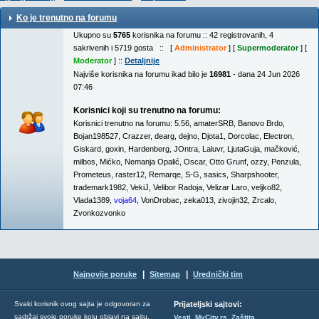
Ko je trenutno na forumu
Ukupno su
5765
korisnika na forumu :: 42 registrovanih, 4
sakrivenih i 5719 gosta :: [
Administrator
] [
Supermoderator
] [
Moderator
] ::
Detaljnije
Najviše korisnika na forumu ikad bilo je
16981
- dana 24 Jun 2026
07:46
Korisnici koji su trenutno na forumu:
Korisnici trenutno na forumu:
5.56
,
amaterSRB
,
Banovo Brdo
,
Bojan198527
,
Crazzer
,
dearg
,
dejno
,
Djota1
,
Dorcolac
,
Electron
,
Giskard
,
goxin
,
Hardenberg
,
JOntra
,
Laluvr
,
LjutaGuja
,
mačković
,
milbos
,
Mićko
,
Nemanja Opalić
,
Oscar
,
Otto Grunf
,
ozzy
,
Penzula
,
Prometeus
,
raster12
,
Remarqe
,
S-G
,
sasics
,
Sharpshooter
,
trademark1982
,
VekiJ
,
Velibor Radoja
,
Velizar Laro
,
veljko82
,
Vlada1389
,
voja64
,
VonDrobac
,
zeka013
,
zivojin32
,
Zrcalo
,
Zvonkozvonko
|
|
Najnovije poruke
Sitemap
Urednički tim
Svaki korisnik ovog sajta je odgovoran za
Prijateljski sajtovi:
,
,
sadržaj svoje poruke koju objavi na sajtu.
Vesti
MyCity.rs
Zaštita