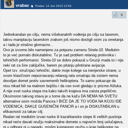
vrabac
Poslao: 14 Jun 2013 13:54
0
Jednokanalan po cilju, nema višekanalnih vođenja po cilju sa laserom,
takvu maniplaciju laserskim zrakom još nismo dostigli osim za ometanja
a i tada je strašno glomazno...
Ovo je izvorno bilo namenjeno za potpunu zamenu Strele-10. Međutim
to je već pomalo diskutabilno. Tu je sad problem relanog protivnika i
tehničkih performansi. Strela-10 se dobro pokazal u Gruziji mada to i nije
neki rat za šire zaključke, barem po pitanju pilotirane avijacije.
Opet tzv. stručnjaci tehnički, dakle moje kolege sa inenjerske strane, u
svom klasičnom nepoznavanju relanog rata smatraju da sistem nema
dovoljan domet protiv savremenih helikoptera. To samo pokazuje da
nisu nikad bili na realnom bojištu i da ceo svet gledaju iz prizme Ašluka.
A nije svet ruska stepa ma kako takvih krajeva ima zaista poprilično.
Oksimoron takvog stava je u tome da ne kažu DA NEMA NA SVETU
alternative osim možda Pancira I BIĆE DA JE TO VODA NA KOJU IDE
VODENICA, DAKLE GUSENIČNI PANCIR a i on je DISKUTABILAN u
efikasnosti za takav cilj.
Realan rat međutim izvan ruske ili kazahtanske stepe ili velikih pustinja
nikad neće davati oružju maksimalne domete u najvećm broj uslučajeva,
ni u odbrani ni u napadu, mislim kopnenom oružju u koje helikopter na