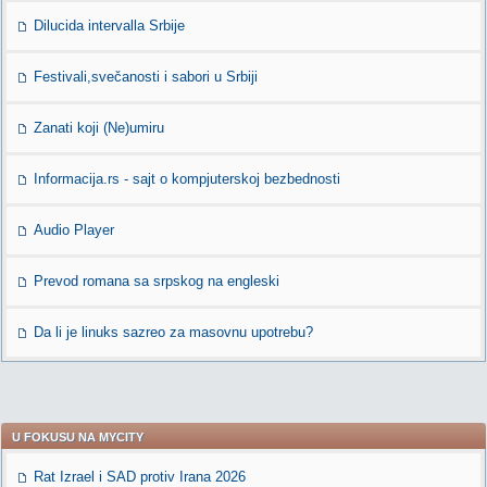
Dilucida intervalla Srbije
Festivali,svečanosti i sabori u Srbiji
Zanati koji (Ne)umiru
Informacija.rs - sajt o kompjuterskoj bezbednosti
Audio Player
Prevod romana sa srpskog na engleski
Da li je linuks sazreo za masovnu upotrebu?
U FOKUSU NA MYCITY
Rat Izrael i SAD protiv Irana 2026