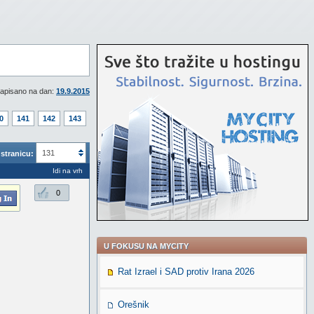
apisano na dan:
19.9.2015
0
141
142
143
131
stranicu:
Idi na vrh
0
U FOKUSU NA MYCITY
Rat Izrael i SAD protiv Irana 2026
Orešnik