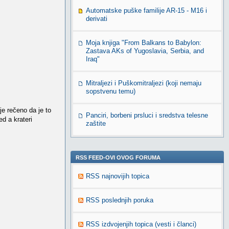
Automatske puške familije AR-15 - M16 i
derivati
Moja knjiga "From Balkans to Babylon:
Zastava AKs of Yugoslavia, Serbia, and
Iraq"
Mitraljezi i Puškomitraljezi (koji nemaju
sopstvenu temu)
je rečeno da je to
Panciri, borbeni prsluci i sredstva telesne
ed a krateri
zaštite
RSS FEED-OVI OVOG FORUMA
RSS najnovijih topica
RSS poslednjih poruka
RSS izdvojenjih topica (vesti i članci)