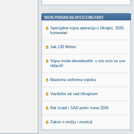
NOVE PORUKE NA MYCITY-MILITARY
Specijalna vojna operacija u Ukrajini, 2026.
komentari
Jak-130 Mitten
Vojna moda devedesetih: u sta smo se sve
oblacili!
Maskirna uniforma vojnika
Vazdušni rat nad Ukrajinom
Rat Izrael i SAD protiv Irana 2026
Zakon o oružju i municiji