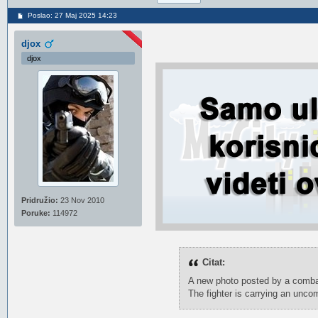
Poslao: 27 Maj 2025 14:23
djox
djox
Pridružio:
23 Nov 2010
Poruke:
114972
Citat:
A new photo posted by a comba
The fighter is carrying an un