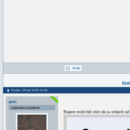
Profil
Regi
Poslao: 28 Apr 2025 22:20
pein
Legendarni građanin
Bojane može biti stim da su izbacili ruč