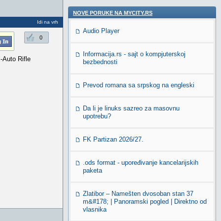
NOVE PORUKE NA MYCITY.RS
Idi na vrh
Audio Player
0
Informacija.rs - sajt o kompjuterskoj
Auto Rifle
bezbednosti
Prevod romana sa srpskog na engleski
Da li je linuks sazreo za masovnu
upotrebu?
FK Partizan 2026/27.
.ods format - upoređivanje kancelarijskih
paketa
Zlatibor – Namešten dvosoban stan 37
m&#178; | Panoramski pogled | Direktno od
vlasnika