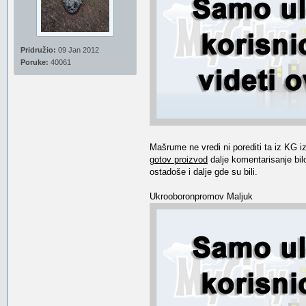
Pridružio:
09 Jan 2012
Poruke:
40061
Mašrume ne vredi ni porediti ta iz KG i
gotov proizvod
dalje komentarisanje bilo
ostadoše i dalje gde su bili.
Ukrooboronpromov Maljuk