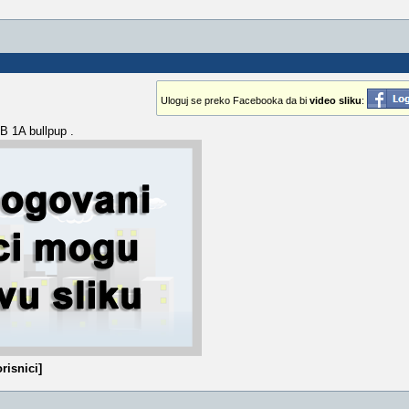
Uloguj se preko Facebooka da bi
video sliku
:
 1A bullpup .
risnici]