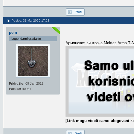
Profil
Poslao: 31 Maj 2025 17:52
pein
Legendarni građanin
Армянская винтовка Maktes Arms T-AB
Pridružio:
09 Jan 2012
Poruke:
40061
[Link mogu videti samo ulogovani ko
Profil