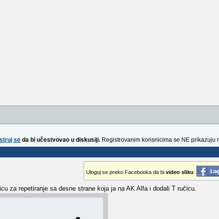
struj se
da bi učestvovao u diskusiji.
Registrovanim korisnicima se NE prikazuju 
Uloguj se preko Facebooka da bi
video sliku
:
icu za repetiranje sa desne strane koja ja na AK Alfa i dodali T ručicu.