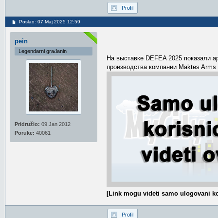
Profil
Poslao: 07 Maj 2025 12:59
pein
Legendarni građanin
На выставке DEFEA 2025 показали арм
производства компании Maktes Arms
Pridružio:
09 Jan 2012
Poruke:
40061
[Link mogu videti samo ulogovani ko
Profil