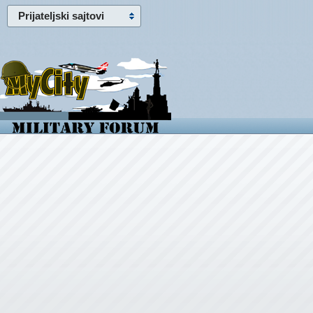
Prijateljski sajtovi