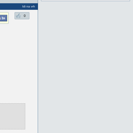
Idi na vrh
0