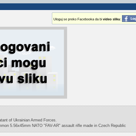
Uloguj se preko Facebooka da bi
video sliku
:
tant of Ukrainian Armed Forces.
common 5.56x45mm NATO "FAV-AR" assault rifle made in Czech Republic