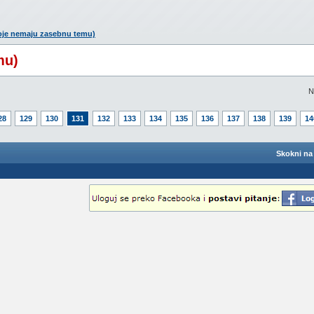
oje nemaju zasebnu temu)
mu)
N
28
129
130
131
132
133
134
135
136
137
138
139
14
Skokni na 