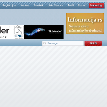
Registruj se
Kantina
Pravilnik
Lista članova
Traži
Pomoć
Marketing