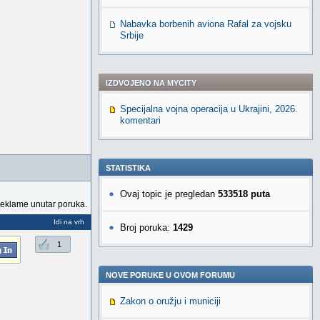
Nabavka borbenih aviona Rafal za vojsku
Srbije
IZDVOJENO NA MYCITY
Specijalna vojna operacija u Ukrajini, 2026.
komentari
STATISTIKA
Ovaj topic je pregledan
533518 puta
reklame unutar poruka.
Idi na vrh
Broj poruka:
1429
1
NOVE PORUKE U OVOM FORUMU
Zakon o oružju i municiji