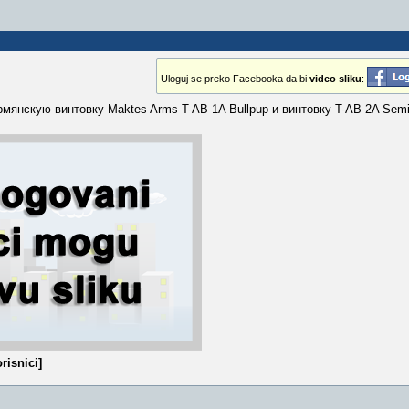
Uloguj se preko Facebooka da bi
video sliku
:
янскую винтовку Maktes Arms T-AB 1A Bullpup и винтовку T-AB 2A Semi-
risnici]