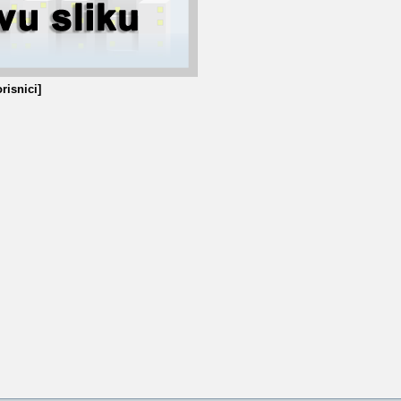
risnici]