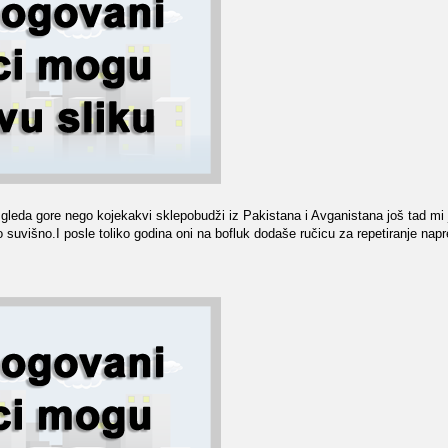
zgleda gore nego kojekakvi sklepobudži iz Pakistana i Avganistana još tad mi 
 suvišno.I posle toliko godina oni na bofluk dodaše ručicu za repetiranje napr