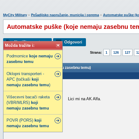
»
»
MyCity Military
Pešadijsko naoružanje, municija i oprema
Automatske puške (k
Automatske puške (koje nemaju zasebnu te
Napiši novu temu
Odgovori
Možda tražite i:
Strana:
1
126
127
1
Podmornice
koje
nemaju
zasebnu
temu
Automatske puške (koje nemaju zasebnu temu)
Oklopni transporteri -
Poslao: 28 Apr 2025 21:16
APC (točkaši
koji
nemaju
zasebnu
temu
)
bojank
Moderator foruma
Višecevni bacači raketa
Lici mi na AK Alfa.
(VBR/MLRS)
koji
Pridružio:
31 Dec 2011
nemaju
zasebnu
temu
Poruke:
22405
POVR (PORS)
koji
nemaju
zasebnu
temu