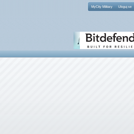
MyCity Military
Uloguj se