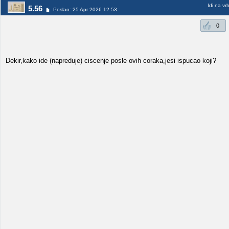
Idi na vr
5.56
Poslao: 25 Apr 2026 12:53
0
Dekir,kako ide (napreduje) ciscenje posle ovih coraka,jesi ispucao koji?