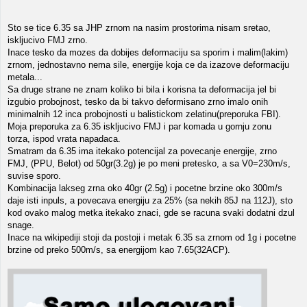
Sto se tice 6.35 sa JHP zrnom na nasim prostorima nisam sretao,
iskljucivo FMJ zrno.
Inace tesko da mozes da dobijes deformaciju sa sporim i malim(lakim)
zrnom, jednostavno nema sile, energije koja ce da izazove deformaciju
metala...
Sa druge strane ne znam koliko bi bila i korisna ta deformacija jel bi
izgubio probojnost, tesko da bi takvo deformisano zrno imalo onih
minimalnih 12 inca probojnosti u balistickom zelatinu(preporuka FBI).
Moja preporuka za 6.35 iskljucivo FMJ i par komada u gornju zonu
torza, ispod vrata napadaca.
Smatram da 6.35 ima itekako potencijal za povecanje energije, zrno
FMJ, (PPU, Belot) od 50gr(3.2g) je po meni pretesko, a sa V0=230m/s,
suvise sporo.
Kombinacija lakseg zrna oko 40gr (2.5g) i pocetne brzine oko 300m/s
daje isti inpuls, a povecava energiju za 25% (sa nekih 85J na 112J), sto
kod ovako malog metka itekako znaci, gde se racuna svaki dodatni dzul
snage.
Inace na wikipediji stoji da postoji i metak 6.35 sa zrnom od 1g i pocetne
brzine od preko 500m/s, sa energijom kao 7.65(32ACP).