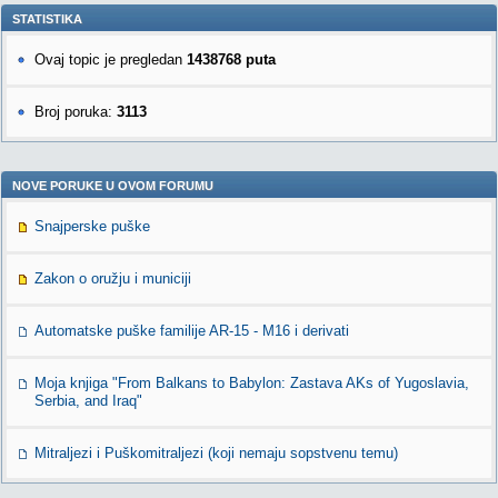
STATISTIKA
Ovaj topic je pregledan
1438768 puta
Broj poruka:
3113
NOVE PORUKE U OVOM FORUMU
Snajperske puške
Zakon o oružju i municiji
Automatske puške familije AR-15 - M16 i derivati
Moja knjiga "From Balkans to Babylon: Zastava AKs of Yugoslavia,
Serbia, and Iraq"
Mitraljezi i Puškomitraljezi (koji nemaju sopstvenu temu)