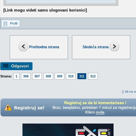
[Link mogu videti samo ulogovani korisnici]
Profil
Prethodna strana
Sledeća strana
Odgovori
Strana:
1
306
307
308
309
310
311
312
Idi na v