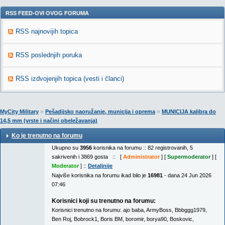
RSS FEED-OVI OVOG FORUMA
RSS najnovijih topica
RSS poslednjih poruka
RSS izdvojenjih topica (vesti i članci)
»
»
MyCity Military
Pešadijsko naoružanje, municija i oprema
MUNICIJA kalibra do
14,5 mm (vrste i načini obeležavanja)
Ko je trenutno na forumu
Ukupno su
3956
korisnika na forumu :: 82 registrovanih, 5
sakrivenih i 3869 gosta :: [
Administrator
] [
Supermoderator
] [
Moderator
] ::
Detaljnije
Najviše korisnika na forumu ikad bilo je
16981
- dana 24 Jun 2026
07:46
Korisnici koji su trenutno na forumu:
Korisnici trenutno na forumu:
ajo baba
,
ArmyBoss
,
Bbbggg1979
,
Ben Roj
,
Bobrock1
,
Boris BM
,
boromir
,
borya90
,
Boskovic
,