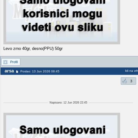
Levo zrno 40gr, desno(PPU) 50gr
Profil
arsa
Idi na vr
Poslao: 13 Jun 2026 08:45
3
Napisano: 12 Jun 2026 22:45