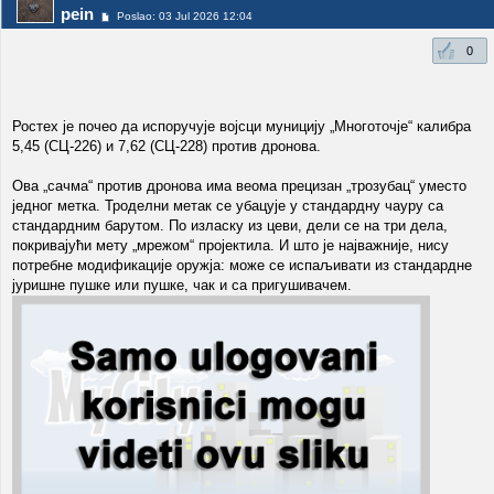
pein
Poslao: 03 Jul 2026 12:04
0
Ростех је почео да испоручује војсци муницију „Многоточје“ калибра
5,45 (СЦ-226) и 7,62 (СЦ-228) против дронова.
Ова „сачма“ против дронова има веома прецизан „трозубац“ уместо
једног метка. Троделни метак се убацује у стандардну чауру са
стандардним барутом. По изласку из цеви, дели се на три дела,
покривајући мету „мрежом“ пројектила. И што је најважније, нису
потребне модификације оружја: може се испаљивати из стандардне
јуришне пушке или пушке, чак и са пригушивачем.