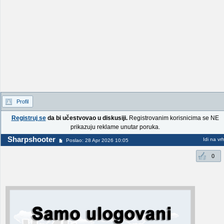
Profil
Registruj se
da bi učestvovao u diskusiji.
Registrovanim korisnicima se NE
prikazuju reklame unutar poruka.
Sharpshooter
Idi na vr
Poslao: 28 Apr 2026 10:05
0