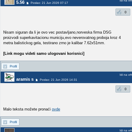
Idi na vr
5.56
Poslao: 21 Jun 2026 07:17
0
Nisam siguran da li je ovo vec postavljano,norveska firma DSG
proizvodi superkavitacionu municiju,evo neverovatnog proboja kroz 4
metra balistickog gela, testirano zrno je kalibar 7.62x51mm.
[Link mogu videti samo ulogovani korisnici]
Profil
Idi na vr
aramis s
Poslao: 21 Jun 2026 14:31
0
Malo teksta možete pronaći
ovde
Profil
Idi na vr