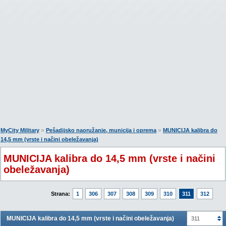
»
»
MyCity Military
Pešadijsko naoružanje, municija i oprema
MUNICIJA kalibra do
14,5 mm (vrste i načini obeležavanja)
MUNICIJA kalibra do 14,5 mm (vrste i načini
obeležavanja)
Strana:
1
306
307
308
309
310
311
312
MUNICIJA kalibra do 14,5 mm (vrste i načini obeležavanja)
311