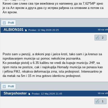
Качио сам слике сва три вежбовна уз напомену да за 7,62*54Р зрно
је са Ал врхом а друга два су испрва рађена са оловним а потом са
Ал врхом.
Profil
ALBION101
Idi na vr
Poslao: 12 Maj 2026 20:25
2
Posto sam u penziji, a dokoni pop i jarice krsti, tako sam i ja krenuo sa
isprobavanjem municije uz pomoc nekolicine poznanika.
Ko poseduje pistolj u 6.35 kalibru ne vredi da kupuje municiju JHP, sa
njom nista ne postize, cak i najskuplja Hornady municija se ponasa kao
i jeftina FMJ, nikakva deformacija zrna, ista probojnost. Interesantno je
da metak na 5m i 15 m ima gotovo identicnu probojnost.
Profil
Sharpshooter
Idi na vr
Poslao: 12 Maj 2026 21:45
1