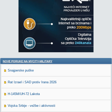
NOVE PORUKE NA MYCITY-MILITARY
Snajperske puške
Rat Izrael i SAD protiv Irana 2026
H-145M/UH-72 Lakota
Vojska Srbije - vežbe i aktivnosti