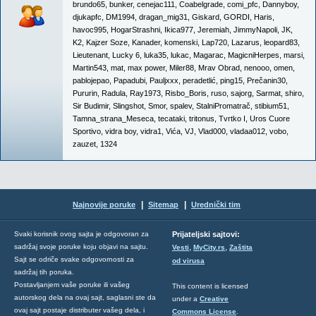
brundo65
,
bunker
,
cenejac111
,
Coabelgrade
,
comi_pfc
,
Dannyboy
,
djukapfc
,
DM1994
,
dragan_mig31
,
Giskard
,
GORDI
,
Haris
,
havoc995
,
HogarStrashni
,
Ikica977
,
Jeremiah
,
JimmyNapoli
,
JK
,
K2
,
Kajzer Soze
,
Kanader
,
komenski
,
Lap720
,
Lazarus
,
leopard83
,
Lieutenant
,
Lucky 6
,
luka35
,
lukac
,
Magarac
,
MagicniHerpes
,
marsi
,
Martin543
,
mat
,
max power
,
Miler88
,
Mrav Obrad
,
nenooo
,
omen
,
pablojepao
,
Papadubi
,
Pauljxxx
,
peradetlić
,
ping15
,
Prečanin30
,
Pururin
,
Radula
,
Ray1973
,
Risbo_Boris
,
ruso
,
sajorg
,
Sarmat
,
shiro
,
Sir Budimir
,
Slingshot
,
Smor
,
spalev
,
StalniPromatrač
,
stibium51
,
Tamna_strana_Meseca
,
tecataki
,
tritonus
,
Tvrtko I
,
Uros Cuore
Sportivo
,
vidra boy
,
vidra1
,
Vića
,
VJ
,
Vlad000
,
vladaa012
,
vobo
,
zauzet
,
1324
|
|
Najnovije poruke
Sitemap
Urednički tim
Svaki korisnik ovog sajta je odgovoran za
Prijateljski sajtovi:
,
,
sadržaj svoje poruke koju objavi na sajtu.
Vesti
MyCity.rs
Zaštita
Sajt se odriče svake odgovornosti za
od virusa
sadržaj tih poruka.
Postavljanjem vaše poruke ili vašeg
This content is licensed
autorskog dela na ovaj sajt, saglasni ste da
under a
Creative
ovaj sajt postaje distributer vašeg dela, i
Commons License
.