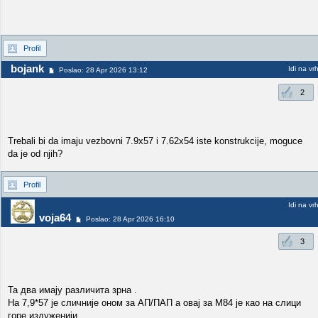
Profil
bojank
Idi na vr
Poslao: 28 Apr 2026 13:12
2
Trebali bi da imaju vezbovni 7.9x57 i 7.62x54 iste konstrukcije, moguce
da je od njih?
Profil
Idi na vr
voja64
Poslao: 28 Apr 2026 16:10
3
Та два имају различита зрна .
На 7,9*57 је сличније оном за АП/ПАП а овај за М84 је као на слици
горе издуженији .