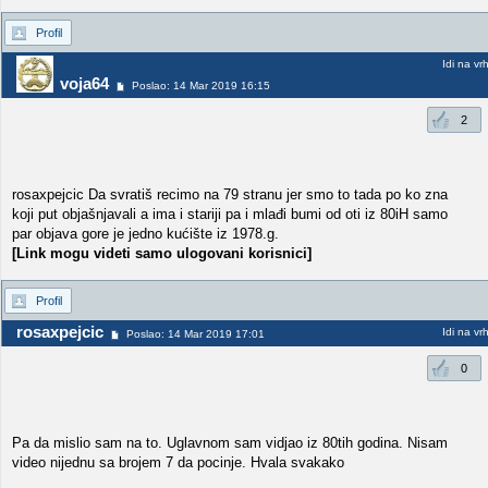
Profil
Idi na vr
voja64
Poslao: 14 Mar 2019 16:15
2
rosaxpejcic Da svratiš recimo na 79 stranu jer smo to tada po ko zna
koji put objašnjavali a ima i stariji pa i mlađi bumi od oti iz 80iH samo
par objava gore je jedno kućište iz 1978.g.
[Link mogu videti samo ulogovani korisnici]
Profil
rosaxpejcic
Idi na vr
Poslao: 14 Mar 2019 17:01
0
Pa da mislio sam na to. Uglavnom sam vidjao iz 80tih godina. Nisam
video nijednu sa brojem 7 da pocinje. Hvala svakako