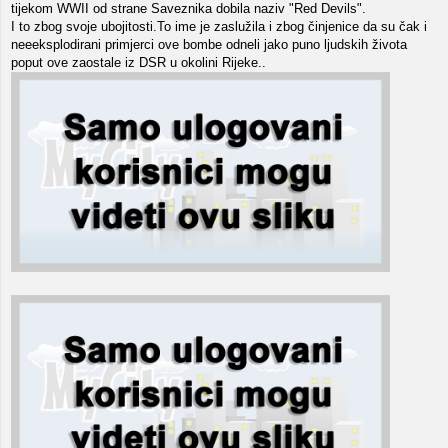
tijekom WWII od strane Saveznika dobila naziv "Red Devils".
I to zbog svoje ubojitosti.To ime je zaslužila i zbog činjenice da su čak i
neeeksplodirani primjerci ove bombe odneli jako puno ljudskih života
poput ove zaostale iz DSR u okolini Rijeke..