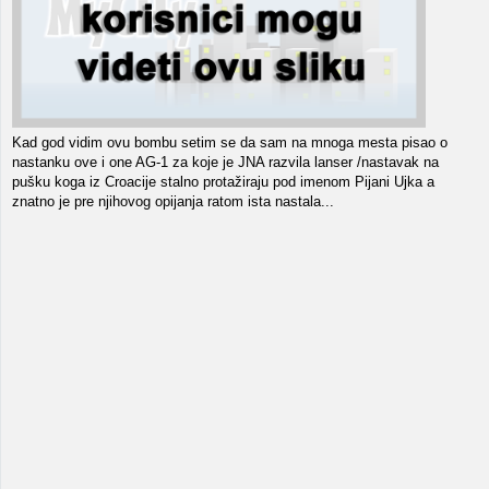
Kad god vidim ovu bombu setim se da sam na mnoga mesta pisao o
nastanku ove i one AG-1 za koje je JNA razvila lanser /nastavak na
pušku koga iz Croacije stalno protažiraju pod imenom Pijani Ujka a
znatno je pre njihovog opijanja ratom ista nastala...