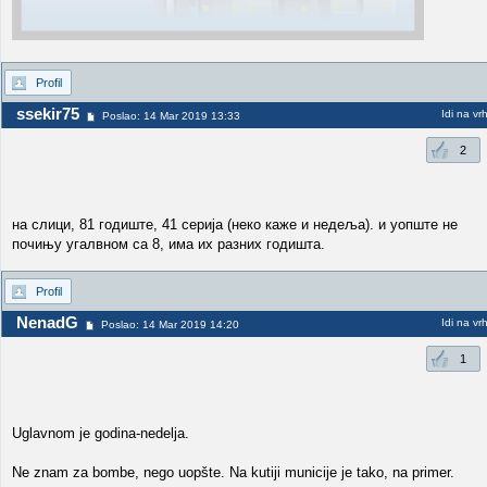
Profil
ssekir75
Idi na vr
Poslao: 14 Mar 2019 13:33
2
на слици, 81 годиште, 41 серија (неко каже и недеља). и уопште не
почињу угалвном са 8, има их разних годишта.
Profil
NenadG
Idi na vr
Poslao: 14 Mar 2019 14:20
1
Uglavnom je godina-nedelja.
Ne znam za bombe, nego uopšte. Na kutiji municije je tako, na primer.