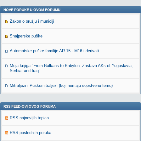
NOVE PORUKE U OVOM FORUMU
Zakon o oružju i municiji
Snajperske puške
Automatske puške familije AR-15 - M16 i derivati
Moja knjiga "From Balkans to Babylon: Zastava AKs of Yugoslavia,
Serbia, and Iraq"
Mitraljezi i Puškomitraljezi (koji nemaju sopstvenu temu)
RSS FEED-OVI OVOG FORUMA
RSS najnovijih topica
RSS poslednjih poruka