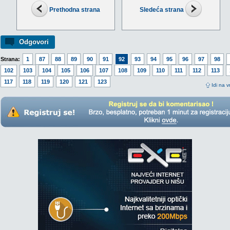
Prethodna strana
Sledeća strana
Odgovori
Strana:
1
87
88
89
90
91
92
93
94
95
96
97
98
102
103
104
105
106
107
108
109
110
111
112
113
117
118
119
120
121
123
Idi na v