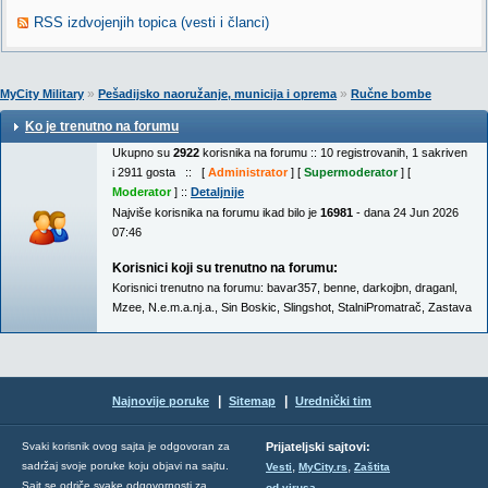
RSS izdvojenjih topica (vesti i članci)
»
»
MyCity Military
Pešadijsko naoružanje, municija i oprema
Ručne bombe
Ko je trenutno na forumu
Ukupno su
2922
korisnika na forumu :: 10 registrovanih, 1 sakriven
i 2911 gosta :: [
Administrator
] [
Supermoderator
] [
Moderator
] ::
Detaljnije
Najviše korisnika na forumu ikad bilo je
16981
- dana 24 Jun 2026
07:46
Korisnici koji su trenutno na forumu:
Korisnici trenutno na forumu:
bavar357
,
benne
,
darkojbn
,
draganl
,
Mzee
,
N.e.m.a.nj.a.
,
Sin Boskic
,
Slingshot
,
StalniPromatrač
,
Zastava
|
|
Najnovije poruke
Sitemap
Urednički tim
Svaki korisnik ovog sajta je odgovoran za
Prijateljski sajtovi:
,
,
sadržaj svoje poruke koju objavi na sajtu.
Vesti
MyCity.rs
Zaštita
Sajt se odriče svake odgovornosti za
od virusa