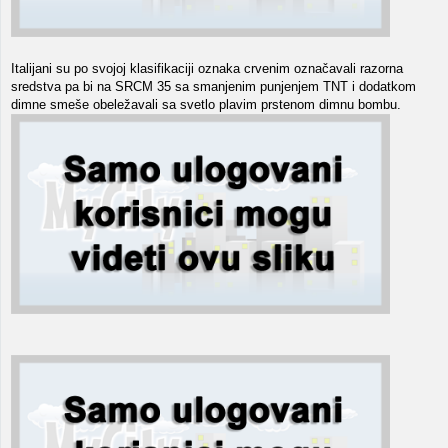
Italijani su po svojoj klasifikaciji oznaka crvenim označavali razorna
sredstva pa bi na SRCM 35 sa smanjenim punjenjem TNT i dodatkom
dimne smeše obeležavali sa svetlo plavim prstenom dimnu bombu.