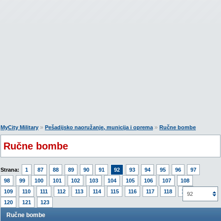
»
»
MyCity Military
Pešadijsko naoružanje, municija i oprema
Ručne bombe
Ručne bombe
Strana:
1
87
88
89
90
91
92
93
94
95
96
97
98
99
100
101
102
103
104
105
106
107
108
109
110
111
112
113
114
115
116
117
118
119
92
120
121
123
Ručne bombe