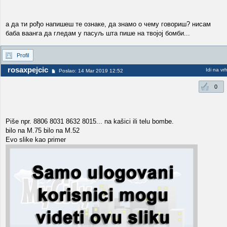
а да ти рођо напишеш те ознаке, да знамо о чему говориш? нисам
баба ваанга да гледам у пасуљ шта пише на твојој бомби...
Profil
rosaxpejcic
Idi na vr
Poslao: 14 Mar 2019 12:52
0
Piše npr. 8806 8031 8632 8015... na kašici ili telu bombe.
bilo na M.75 bilo na M.52
Evo slike kao primer