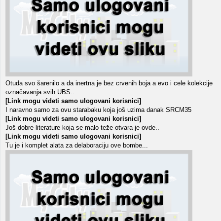
Otuda svo šarenilo a da inertna je bez crvenih boja a evo i cele kolekcije
označavanja svih UBS..
[Link mogu videti samo ulogovani korisnici]
I naravno samo za ovu starabaku koja još uzima danak SRCM35
[Link mogu videti samo ulogovani korisnici]
Još dobre literature koja se malo teže otvara je ovde..
[Link mogu videti samo ulogovani korisnici]
Tu je i komplet alata za delaboraciju ove bombe...