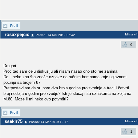
Profil
rosaxpejcic
Idi na vr
Poslao: 14 Mar 2019 07:42
0
Drugari
Procitao sam celu diskusiju ali nisam nasao ono sto me zanima.
Da li neko zna šta znače oznake na ručnim bombama koje uglavnom
počinju sa brojem 8?
Pretpostavljam da su prva dva broja godina proizvodnje a treci i četvrti
broj nedelja u godini proizvodje? Isti je slučaj i sa oznakama na zoljama
M.80. Moze li mi neko ovo potvrditi?
Profil
ssekir75
Idi na vr
Poslao: 14 Mar 2019 12:17
1