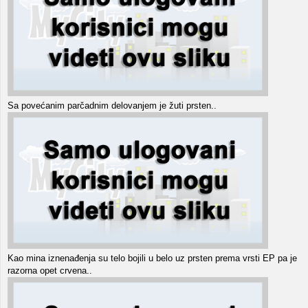
Sa povećanim parčadnim delovanjem je žuti prsten..
Kao mina iznenađenja su telo bojili u belo uz prsten prema vrsti EP pa je
razorna opet crvena..