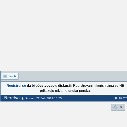
Profil
Registruj se
da bi učestvovao u diskusiji.
Registrovanim korisnicima se NE
prikazuju reklame unutar poruka.
Neretva
Idi na vr
Poslao: 22 Feb 2019 18:25
0