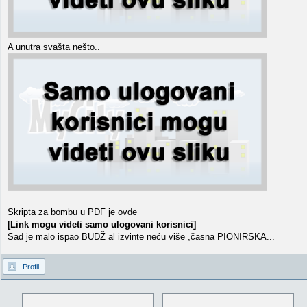
A unutra svašta nešto..
Skripta za bombu u PDF je ovde
[Link mogu videti samo ulogovani korisnici]
Sad je malo ispao BUDŽ al izvinte neću više ,časna PIONIRSKA...
Profil