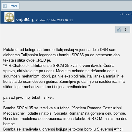
Profil
Idi na vr
voja64
Poslao: 30 Mar 2019 09:21
8
Potaknut od kolege sa teme o Italijanskoj vojsci na delu DSR sam
elaborirao Talijansku legendarnu bombu SRC35 pa da prenesem deo
teksta i slika ovde...RED je.
"A.R.Chafee.Jr. ::Britanci su SRCM 35 zvali crveni đavoli. Čudna
sprava, aktivirala se po udaru. Međutim nekada se dešavalo da su
sigurnosni mehanizmi dobri, pa nije eksplodirala. Italijanska armja ih je
koristila do osamdesetih godina. Zanmljivo je da i njena nasldenica ima
sličan leptir mehanizam kao i i njena predhodnica."
pa sad prvo moj tekst i slike..
"
Bomba SRCM 35 se izrađivala u fabrici "Societa Romana Costruzioni
Meccaniche" ,odatle i natpis "Societa Romana" na gornjem delu bombe.
Na nekim modelima se skraćenica imena fabrike S.R.C.M. nalazi na dnu
bombe.
Bomba se izrađivala u crvenoj boji,pa je tokom borbi u Sjevernoj Africi