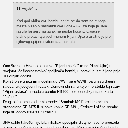
voja64 ::
Kad god vidim ovu bombu setim se da sam na mnoga
mesta pisao o nastanku ove i one AG-1 za koje je JNA
razvila lanser /nastavak na pušku koga iz Croacije
stalno protažiraju pod imenom Pijani Ujka a znatno je pre
njihovog opijanja ratom ista nastala...
Ono što se u Hrvatskoj naziva "Pijani ustaša" (a ne Pijani Ujka) u
svojstvu čašice/nastavka/ispaljivača bombi, u naravi je izmišljeno prije
100-tinjak godina.
Koristilo se u raznim modelima u WWI, pa u WWII, pa u nizu drugih
ratova, uključujući i hrvatski Domovinski rat u kojem je stekla taj naziv
"Pijani ustaša" u modelu bombe RB100, posebno dizjanirane za tu
"čašicu".
Drugi slični proizvod je bio model "Branimir M91" koji je koristio
standardne RB M75 ili njihove kopije RB M91, Cetinke i slične bombe
koje su odgovarale za tu čašicu.
JNA dakle također nije bila nikakav specijalni dizajner, već je preuzela
zamisao, veći dio dizajna, i prilagodila ga malčice svojoj ručnoj bombi