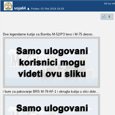
Idi na vr
voja64
Poslao: 01 Feb 2019 19:28
5
Dve legendarne kutije za Bombu M-52/P3 levo i M-75 desno..
i bure za pakovanje BRS M-79 AF-1 i okrugla kutija u slici dole...