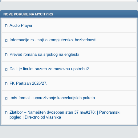
NOVE PORUKE NA MYCITY.RS
Audio Player
Informacija.rs - sajt o kompjuterskoj bezbednosti
Prevod romana sa srpskog na engleski
Da li je linuks sazreo za masovnu upotrebu?
FK Partizan 2026/27.
.ods format - upoređivanje kancelarijskih paketa
Zlatibor – Namešten dvosoban stan 37 m&#178; | Panoramski
pogled | Direktno od vlasnika