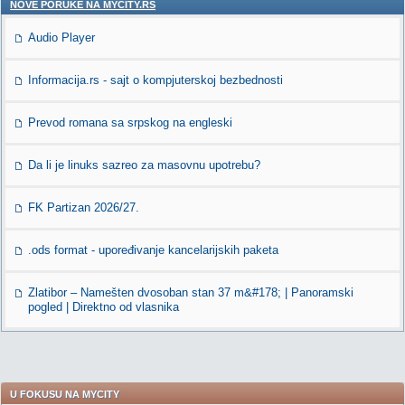
NOVE PORUKE NA MYCITY.RS
Audio Player
Informacija.rs - sajt o kompjuterskoj bezbednosti
Prevod romana sa srpskog na engleski
Da li je linuks sazreo za masovnu upotrebu?
FK Partizan 2026/27.
.ods format - upoređivanje kancelarijskih paketa
Zlatibor – Namešten dvosoban stan 37 m&#178; | Panoramski
pogled | Direktno od vlasnika
U FOKUSU NA MYCITY