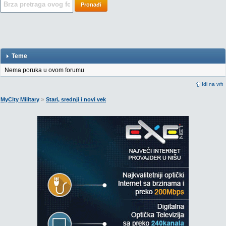
Pronađi
Teme
Nema poruka u ovom forumu
Idi na vrh
»
MyCity Military
Stari, srednji i novi vek