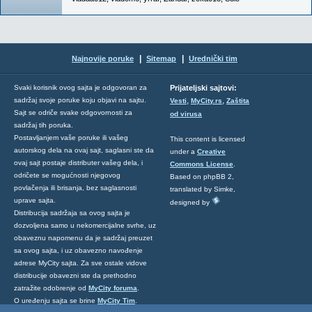
|
|
Najnovije poruke
Sitemap
Urednički tim
Svaki korisnik ovog sajta je odgovoran za
Prijateljski sajtovi:
,
,
sadržaj svoje poruke koju objavi na sajtu.
Vesti
MyCity.rs
Zaštita
Sajt se odriče svake odgovornosti za
od virusa
sadržaj tih poruka.
Postavljanjem vaše poruke ili vašeg
This content is licensed
autorskog dela na ovaj sajt, saglasni ste da
under a
Creative
ovaj sajt postaje distributer vašeg dela, i
Commons License
.
odričete se mogućnosti njegovog
Based on phpBB 2,
povlačenja ili brisanja, bez saglasnosti
translated by Simke,
uprave sajta.
designed by
Distribucija sadržaja sa ovog sajta je
dozvoljena samo u nekomercijalne svrhe, uz
obaveznu napomenu da je sadržaj preuzet
sa ovog sajta, i uz obavezno navođenje
adrese MyCity sajta. Za sve ostale vidove
distribucije obavezni ste da prethodno
zatražite odobrenje od
MyCity foruma
.
O uređenju sajta se brine
MyCity Tim
.