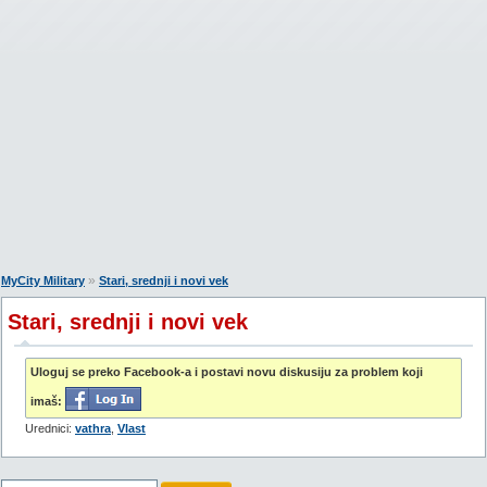
»
MyCity Military
Stari, srednji i novi vek
Stari, srednji i novi vek
Uloguj se preko Facebook-a i postavi novu diskusiju za problem koji
imaš:
Urednici:
vathra
,
Vlast