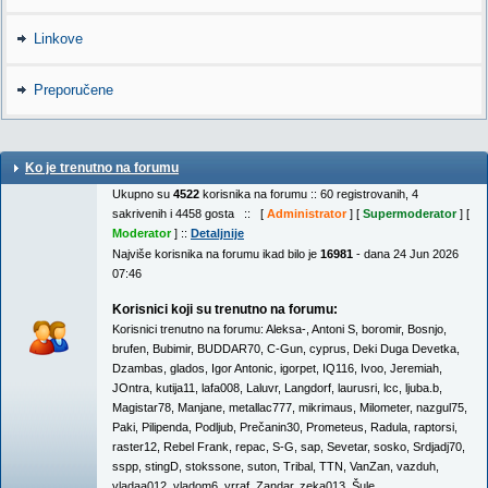
Linkove
Preporučene
Ko je trenutno na forumu
Ukupno su
4522
korisnika na forumu :: 60 registrovanih, 4
sakrivenih i 4458 gosta :: [
Administrator
] [
Supermoderator
] [
Moderator
] ::
Detaljnije
Najviše korisnika na forumu ikad bilo je
16981
- dana 24 Jun 2026
07:46
Korisnici koji su trenutno na forumu:
Korisnici trenutno na forumu:
Aleksa-
,
Antoni S
,
boromir
,
Bosnjo
,
brufen
,
Bubimir
,
BUDDAR70
,
C-Gun
,
cyprus
,
Deki Duga Devetka
,
Dzambas
,
glados
,
Igor Antonic
,
igorpet
,
IQ116
,
Ivoo
,
Jeremiah
,
JOntra
,
kutija11
,
lafa008
,
Laluvr
,
Langdorf
,
laurusri
,
lcc
,
ljuba.b
,
Magistar78
,
Manjane
,
metallac777
,
mikrimaus
,
Milometer
,
nazgul75
,
Paki
,
Pilipenda
,
Podljub
,
Prečanin30
,
Prometeus
,
Radula
,
raptorsi
,
raster12
,
Rebel Frank
,
repac
,
S-G
,
sap
,
Sevetar
,
sosko
,
Srdjadj70
,
sspp
,
stingD
,
stokssone
,
suton
,
Tribal
,
TTN
,
VanZan
,
vazduh
,
vladaa012
,
vladom6
,
yrraf
,
Zandar
,
zeka013
,
Šule