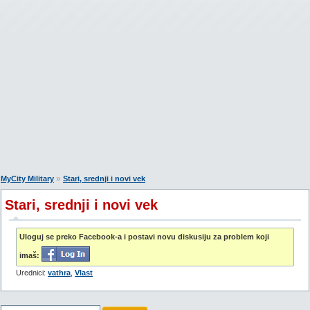
»
MyCity Military
Stari, srednji i novi vek
Stari, srednji i novi vek
Uloguj se preko Facebook-a i postavi novu diskusiju za problem koji
imaš:
Urednici:
vathra
,
Vlast