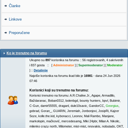
Članke
Linkove
Preporučene
Ko je trenutno na forumu
Ukupno su
897
korisnika na forumu :: 56 registrovanih, 4 sakrivenih
i 837 gosta :: [
Administrator
] [
Supermoderator
] [
Moderator
] ::
Detaljnije
Najviše korisnika na forumu ikad bilo je
16981
- dana 24 Jun 2026
07:46
Korisnici koji su trenutno na forumu:
Korisnici trenutno na forumu:
A.R.Chafee.Jr.
,
Agape
,
Armadillo
,
Baždaranac
,
Boban0312
,
bolenbgd
,
bounty hunters
,
bpvl
,
Bubimir
,
C-Gun
,
damir55555
,
draganl
,
dule10savic
,
GandorCC
,
Georgius
,
gobrad
,
Goran_
,
GUARIN
,
Jeremiah
,
Jonbonjovi
,
JosipRi
,
Kajzer
Soze
,
kolle.the.kid
,
kybonacci
,
Leonov
,
Mali Rambo
,
Manjane
,
markolopin
,
mačković
,
mercedesamg
,
Miki 24pbr
,
Milan A. Nikolic
,
milenko crazy north
,
Milometer
,
mist-mist
,
nnovakis
,
nobutado
,
OKT
,