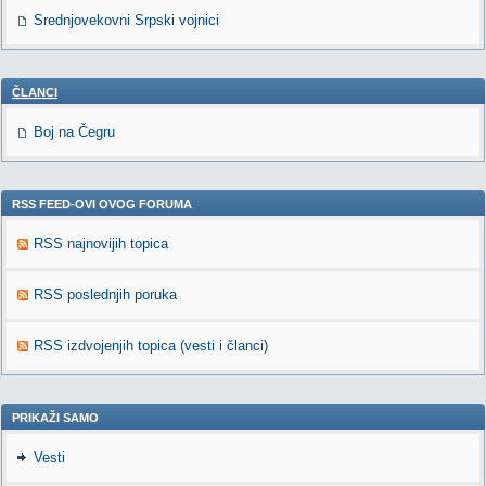
Srednjovekovni Srpski vojnici
ČLANCI
Boj na Čegru
RSS FEED-OVI OVOG FORUMA
RSS najnovijih topica
RSS poslednjih poruka
RSS izdvojenjih topica (vesti i članci)
PRIKAŽI SAMO
Vesti