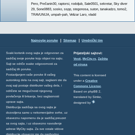
Pero
,
Prečanin30
,
raptorsi
,
rodoljub
,
Sale0501
,
sekretar
,
Sky diver
29
,
Sone0883
,
sosko
,
sspp
,
stegonosa
,
suton
,
tanakadzo
,
tomo2
,
TRAVUNIJA
,
umpah-pah
,
Velizar Laro
,
vladd
|
|
Najnovije poruke
Sitemap
Urednički tim
Svaki korisnik ovog sajta je odgovoran za
Prijateljski sajtovi:
,
,
sadržaj svoje poruke koju objavi na sajtu.
Vesti
MyCity.rs
Zaštita
Sajt se odriče svake odgovornosti za
od virusa
sadržaj tih poruka.
Postavljanjem vaše poruke ili vašeg
This content is licensed
autorskog dela na ovaj sajt, saglasni ste da
under a
Creative
ovaj sajt postaje distributer vašeg dela, i
Commons License
.
odričete se mogućnosti njegovog
Based on phpBB 2,
povlačenja ili brisanja, bez saglasnosti
translated by Simke,
uprave sajta.
designed by
Distribucija sadržaja sa ovog sajta je
dozvoljena samo u nekomercijalne svrhe, uz
obaveznu napomenu da je sadržaj preuzet
sa ovog sajta, i uz obavezno navođenje
adrese MyCity sajta. Za sve ostale vidove
distribucije obavezni ste da prethodno