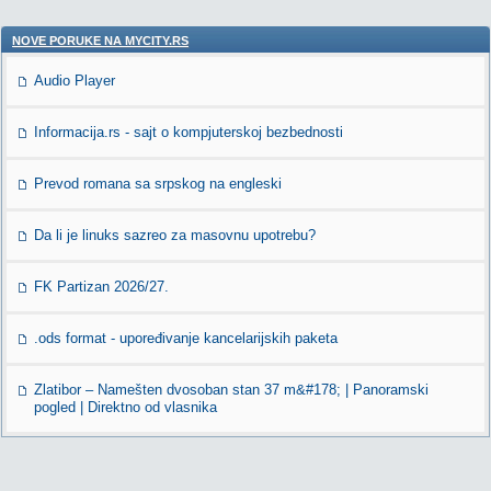
NOVE PORUKE NA MYCITY.RS
Audio Player
Informacija.rs - sajt o kompjuterskoj bezbednosti
Prevod romana sa srpskog na engleski
Da li je linuks sazreo za masovnu upotrebu?
FK Partizan 2026/27.
.ods format - upoređivanje kancelarijskih paketa
Zlatibor – Namešten dvosoban stan 37 m&#178; | Panoramski
pogled | Direktno od vlasnika