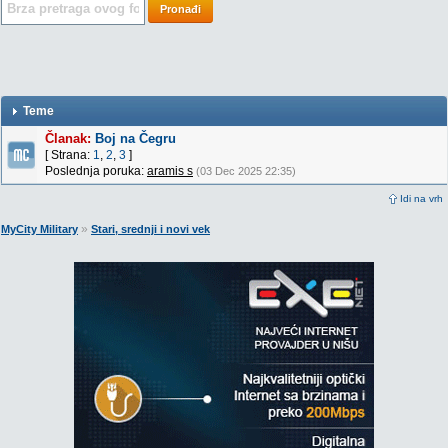
Pronađi
Teme
Članak:
Boj na Čegru
[ Strana:
1
,
2
,
3
]
Poslednja poruka:
aramis s
(03 Dec 2025 22:35)
Idi na vrh
»
MyCity Military
Stari, srednji i novi vek