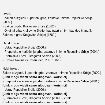
Izvori:
- Zakon o izgledu i upotrebi grba, zastave i himne Republike Srbije
(2009.)
- Zakon o grbu Kraljevine Srbije (1882.)
- Original grba Kraljevine Srbije (kao nacrt crnim, kao deo člana 3.
Zakona o grbu Kraljevine Srbije) (1882.)
Ostali izvori:
- Ustav Republike Srbije (2006.)
- Preporuka o korišćenju grba, zastave i himne Republike Srbije (2004.)
- „Heraldika i Srbi”, Dragomir Acović (2009.)
- Srpske Novine (službeni deo, 20.6.1882.)
Neki linkovi:
Zakon o izgledu i upotrebi grba, zastave i himne Republike Srbije (2009.)
[Link mogu videti samo ulogovani korisnici]
- Preporuka o korišćenju grba, zastave i himne Republike Srbije (2004.)
[Link mogu videti samo ulogovani korisnici]
- Ustav Republike Srbije (2006.)
[Link mogu videti samo ulogovani korisnici]
- „Heraldika i Srbi”, Dragomir Acović (2009.) - citat:
[Link mogu videti samo ulogovani korisnici]