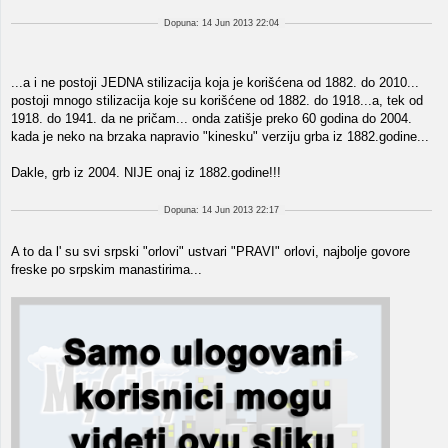
Dopuna: 14 Jun 2013 22:04
...a i ne postoji JEDNA stilizacija koja je korišćena od 1882. do 2010...
postoji mnogo stilizacija koje su korišćene od 1882. do 1918...a, tek od
1918. do 1941. da ne pričam... onda zatišje preko 60 godina do 2004.
kada je neko na brzaka napravio "kinesku" verziju grba iz 1882.godine...
Dakle, grb iz 2004. NIJE onaj iz 1882.godine!!!
Dopuna: 14 Jun 2013 22:17
A to da l' su svi srpski "orlovi" ustvari "PRAVI" orlovi, najbolje govore
freske po srpskim manastirima...