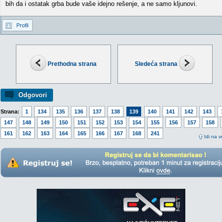
bih da i ostatak grba bude vaše idejno rešenje, a ne samo kljunovi.
Profil
Prethodna strana
Sledeća strana
Odgovori
Strana:
1
134
135
136
137
138
139
140
141
142
143
147
148
149
150
151
152
153
154
155
156
157
158
161
162
163
164
165
166
167
168
241
Idi na v