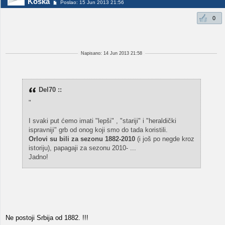
Koska
Poslao: 15 Jun 2013 21:56
0
Napisano: 14 Jun 2013 21:58
Del70 ::
"
I svaki put ćemo imati "lepši" , "stariji" i "heraldički
ispravniji" grb od onog koji smo do tada koristili.
Orlovi su bili za sezonu 1882-2010
(i još po negde kroz
istoriju), papagaji za sezonu 2010- ...
Jadno!
Ne postoji Srbija od 1882. !!!