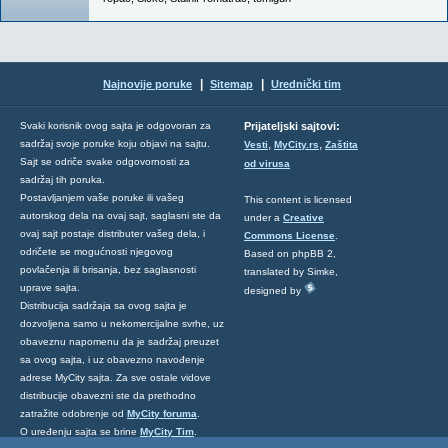
|
|
Najnovije poruke
Sitemap
Urednički tim
Svaki korisnik ovog sajta je odgovoran za
Prijateljski sajtovi:
,
,
sadržaj svoje poruke koju objavi na sajtu.
Vesti
MyCity.rs
Zaštita
Sajt se odriče svake odgovornosti za
od virusa
sadržaj tih poruka.
Postavljanjem vaše poruke ili vašeg
This content is licensed
autorskog dela na ovaj sajt, saglasni ste da
under a
Creative
ovaj sajt postaje distributer vašeg dela, i
Commons License
.
odričete se mogućnosti njegovog
Based on phpBB 2,
povlačenja ili brisanja, bez saglasnosti
translated by Simke,
uprave sajta.
designed by
Distribucija sadržaja sa ovog sajta je
dozvoljena samo u nekomercijalne svrhe, uz
obaveznu napomenu da je sadržaj preuzet
sa ovog sajta, i uz obavezno navođenje
adrese MyCity sajta. Za sve ostale vidove
distribucije obavezni ste da prethodno
zatražite odobrenje od
MyCity foruma
.
O uređenju sajta se brine
MyCity Tim
.