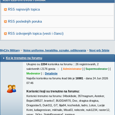
RSS FEED-OVI OVOG FORUMA
RSS najnovijih topica
RSS poslednjih poruka
RSS izdvojenjih topica (vesti i članci)
»
»
MyCity Military
Vojne uniforme, heraldika, oznake, odlikovanja
Novi grb Srbije
Ko je trenutno na forumu
Ukupno su
2204
korisnika na forumu :: 26 registrovanih, 2
sakrivenih i 2176 gosta :: [
Administrator
] [
Supermoderator
] [
Moderator
] ::
Detaljnije
Najviše korisnika na forumu ikad bilo je
16981
- dana 24 Jun 2026
07:46
Korisnici koji su trenutno na forumu:
Korisnici trenutno na forumu:
04bokibole
,
357magnum
,
Asteker
,
Bojan198527
,
branko7
,
BUDDAR70
,
Doc
,
dragisa dragisa
,
DragoslavS
,
Duk011
,
GT
,
Ilija84
,
kozhedub
,
ladro
,
Lotus
,
Lucije
Kvint
,
ludiagresivan
,
mikhailo
,
Misa63
,
nelezele
,
nuki1234
,
raster12
,
repac
,
Sićko
,
StalniPromatrač
,
tomigun