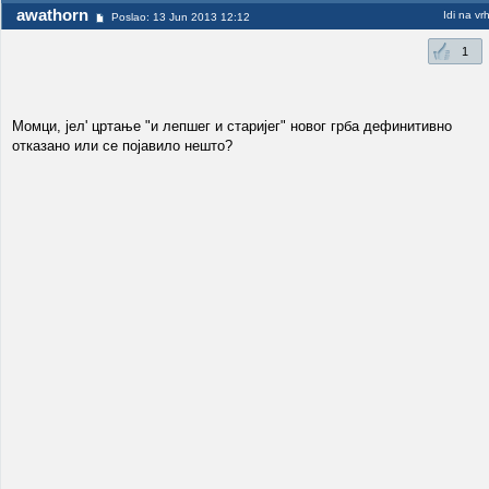
awathorn
Idi na vr
Poslao: 13 Jun 2013 12:12
1
Момци, јел' цртање "и лепшег и старијег" новог грба дефинитивно
отказано или се појавило нешто?