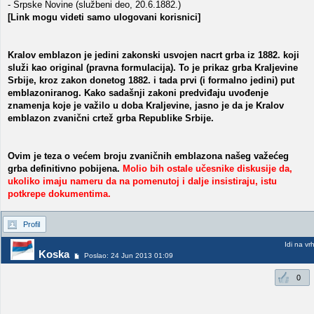
- Srpske Novine (službeni deo, 20.6.1882.)
[Link mogu videti samo ulogovani korisnici]
Kralov emblazon je jedini zakonski usvojen nacrt grba iz 1882. koji
služi kao original (pravna formulacija). To je prikaz grba Kraljevine
Srbije, kroz zakon donetog 1882. i tada prvi (i formalno jedini) put
emblazoniranog. Kako sadašnji zakoni predviđaju uvođenje
znamenja koje je važilo u doba Kraljevine, jasno je da je Kralov
emblazon zvanični crtež grba Republike Srbije.
Ovim je teza o većem broju zvaničnih emblazona našeg važećeg
grba definitivno pobijena.
Molio bih ostale učesnike diskusije da,
ukoliko imaju nameru da na pomenutoj i dalje insistiraju, istu
potkrepe dokumentima.
Profil
Idi na vr
Koska
Poslao: 24 Jun 2013 01:09
0