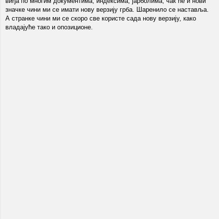
виђа по многим документима, индексима, јарболима, чак ће и нови
значке чини ми се имати нову верзију грба. Шаренило се наставља.
А странке чини ми се скоро све користе сада нову верзију, како
владајуће тако и опозиционе.