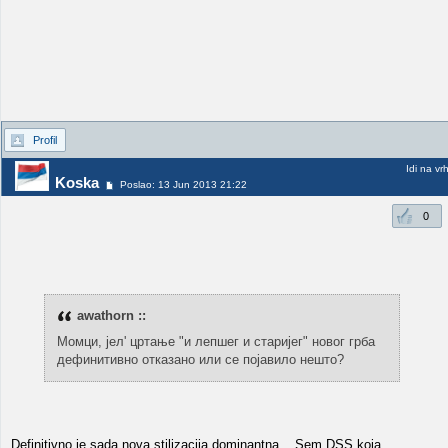
Profil
Idi na vr
Koska
Poslao: 13 Jun 2013 21:22
0
awathorn ::
Момци, јел' цртање "и лепшег и старијег" новог грба
дефинитивно отказано или се појавило нешто?
Definitivno je sada nova stilizacija dominantna... Sem DSS koja