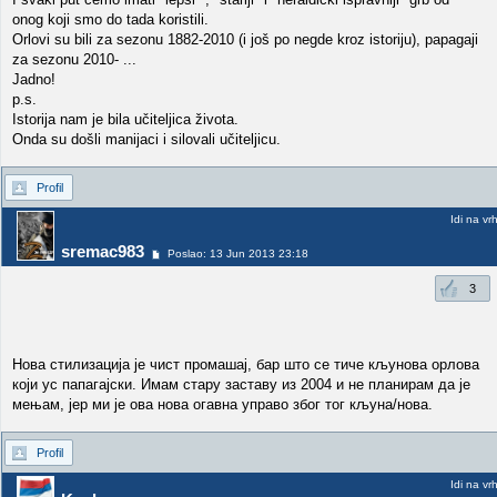
onog koji smo do tada koristili.
Orlovi su bili za sezonu 1882-2010 (i još po negde kroz istoriju), papagaji
za sezonu 2010- ...
Jadno!
p.s.
Istorija nam je bila učiteljica života.
Onda su došli manijaci i silovali učiteljicu.
Profil
Idi na vr
sremac983
Poslao: 13 Jun 2013 23:18
3
Нова стилизација је чист промашај, бар што се тиче кљунова орлова
који ус папагајски. Имам стару заставу из 2004 и не планирам да је
мењам, јер ми је ова нова огавна управо због тог кљуна/нова.
Profil
Idi na vr