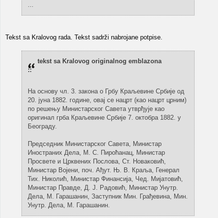
...
Tekst sa Kralovog rada. Tekst sadrži nabrojane potpise.
tekst sa Kralovog originalnog emblazona
::
На основу чл. 3. закона о Грбу Краљевине Србије од
20. јуна 1882. године, овај се нацрт (као нацрт црним)
по решењу Министарског Савета утврђује као
оригинал грба Краљевине Србије 7. октобра 1882. у
Београду.
Председник Министарског Савета, Министар
Иностраних Дела, М. С. Пироћанац, Министар
Просвете и Црквених Послова, Ст. Новаковић,
Министар Војени, поч. Ађут. Њ. В. Краља, Генерал
Тих. Николић, Министар Финансија, Чед. Мијатовић,
Министар Правде, Д. Ј. Радовић, Министар Унутр.
Дела, М. Гарашанин, Заступник Мин. Грађевина, Мин.
Унутр. Дела, М. Гарашанин.