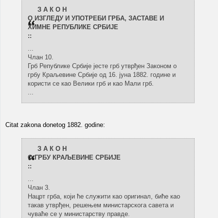
З А К О Н
О ИЗГЛЕДУ И УПОТРЕБИ ГРБА, ЗАСТАВЕ И
ХИМНЕ РЕПУБЛИКЕ СРБИЈЕ
::
...
Члан 10.
Грб Републике Србије јесте грб утврђен Законом о
грбу Краљевине Србије од 16. јуна 1882. године и
користи се као Велики грб и као Мали грб.
...
Citat zakona donetog 1882. godine:
З А К О Н
О ГРБУ КРАЉЕВИНЕ СРБИЈЕ
::
...
Члан 3.
Нацрт грба, који ће служити као оригинал, биће као
такав утврђен, решењем министарскога савета и
чуваће се у министарству правде.