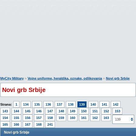
»
»
MyCity Military
Vojne uniforme, heraldika, oznake, odlikovanja
Novi grb Srbije
Novi grb Srbije
Strana:
1
134
135
136
137
138
139
140
141
142
143
144
145
146
147
148
149
150
151
152
153
154
155
156
157
158
159
160
161
162
163
164
139
165
166
167
168
241
Novi grb Srbije