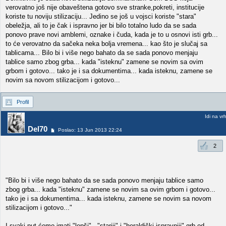
verovatno još nije obaveštena gotovo sve stranke,pokreti, institucije
koriste tu noviju stilizaciju... Jedino se još u vojsci koriste "stara"
obeležja, ali to je čak i ispravno jer bi bilo totalno ludo da se sada
ponovo prave novi amblemi, oznake i čuda, kada je to u osnovi isti grb...
to će verovatno da sačeka neka bolja vremena... kao što je slučaj sa
tablicama... Bilo bi i više nego bahato da se sada ponovo menjaju
tablice samo zbog grba... kada "isteknu" zamene se novim sa ovim
grbom i gotovo... tako je i sa dokumentima... kada isteknu, zamene se
novim sa novom stilizacijom i gotovo...
Profil
Idi na vr
Del70
Poslao: 13 Jun 2013 22:24
2
"Bilo bi i više nego bahato da se sada ponovo menjaju tablice samo
zbog grba... kada "isteknu" zamene se novim sa ovim grbom i gotovo...
tako je i sa dokumentima... kada isteknu, zamene se novim sa novom
stilizacijom i gotovo..."
I svaki put ćemo imati "lepši" , "stariji" i "heraldički ispravniji" grb od