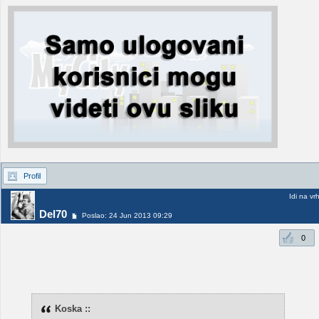
Profil
Idi na vr
Del70
Poslao: 24 Jun 2013 09:29
0
Koska ::