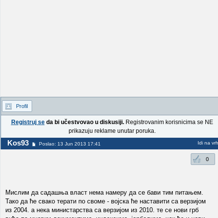
Profil
Registruj se
da bi učestvovao u diskusiji.
Registrovanim korisnicima se NE
prikazuju reklame unutar poruka.
Kos93
Idi na vr
Poslao: 13 Jun 2013 17:41
0
Мислим да садашња власт нема намеру да се бави тим питањем.
Тако да ће свако терати по своме - војска ће наставити са верзијом
из 2004. а нека министарства са верзијом из 2010. те се нови грб