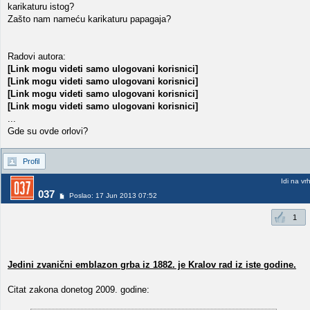
karikaturu istog?
Zašto nam nameću karikaturu papagaja?
Radovi autora:
[Link mogu videti samo ulogovani korisnici]
[Link mogu videti samo ulogovani korisnici]
[Link mogu videti samo ulogovani korisnici]
[Link mogu videti samo ulogovani korisnici]
...
Gde su ovde orlovi?
Profil
Idi na vr
037
Poslao: 17 Jun 2013 07:52
1
Jedini zvanični emblazon grba iz 1882. je Kralov rad iz iste godine.
Citat zakona donetog 2009. godine: