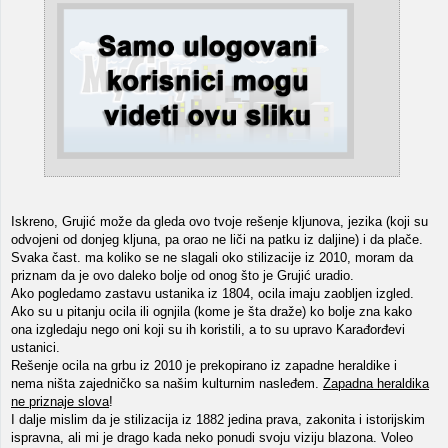
Iskreno, Grujić može da gleda ovo tvoje rešenje kljunova, jezika (koji su
odvojeni od donjeg kljuna, pa orao ne liči na patku iz daljine) i da plače.
Svaka čast. ma koliko se ne slagali oko stilizacije iz 2010, moram da
priznam da je ovo daleko bolje od onog što je Grujić uradio.
Ako pogledamo zastavu ustanika iz 1804, ocila imaju zaobljen izgled.
Ako su u pitanju ocila ili ognjila (kome je šta draže) ko bolje zna kako
ona izgledaju nego oni koji su ih koristili, a to su upravo Karađorđevi
ustanici.
Rešenje ocila na grbu iz 2010 je prekopirano iz zapadne heraldike i
nema ništa zajedničko sa našim kulturnim nasleđem.
Zapadna heraldika
ne priznaje slova
!
I dalje mislim da je stilizacija iz 1882 jedina prava, zakonita i istorijskim
ispravna, ali mi je drago kada neko ponudi svoju viziju blazona. Voleo