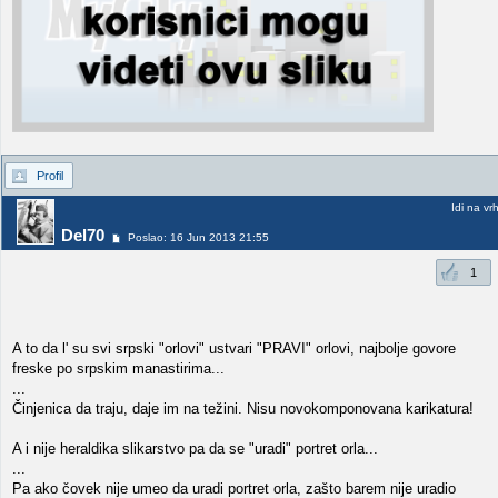
Profil
Idi na vr
Del70
Poslao: 16 Jun 2013 21:55
1
A to da l' su svi srpski "orlovi" ustvari "PRAVI" orlovi, najbolje govore
freske po srpskim manastirima...
...
Činjenica da traju, daje im na težini. Nisu novokomponovana karikatura!
A i nije heraldika slikarstvo pa da se "uradi" portret orla...
...
Pa ako čovek nije umeo da uradi portret orla, zašto barem nije uradio