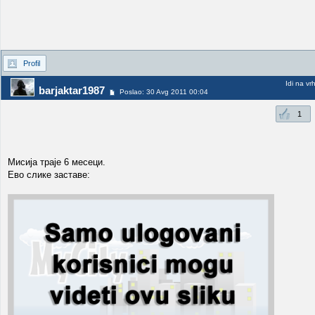
Profil
Idi na vr
barjaktar1987
Poslao: 30 Avg 2011 00:04
1
Мисија траје 6 месеци.
Ево слике заставе: