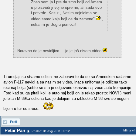
Znao sam ja i pre da smo bolji od Amera
u proizvodnji vojne opreme, ali sada evo
i potvrde. Kazu: ,,Nasim vojnicima se
video samo kajs koji ce da zamene"
,
neka im je Bog u pomoci!
Naravno da je nevidljiva.... ja je još nisam video
Ti uredjaji su stvarno odlicni ne zaboravi te da se sa Americkim radarime
avion F-117 nevidi a sa nasim se video, inace uniforma je odlicna tako
reci naj bolja (setite se sta je odgovorio osnivac naj vece auto kompanije
Ford kad su ga pitali koji je auto naj bolji on je rekao prosto: NOV! ) meni
je bila i M-89ka odlicna kad je dobijem za izbledelu M-93 sve se nogom
bijem u tur od srece.
Profil
Petar Pan
Idi na vr
Poslao: 31 Avg 2011 00:12