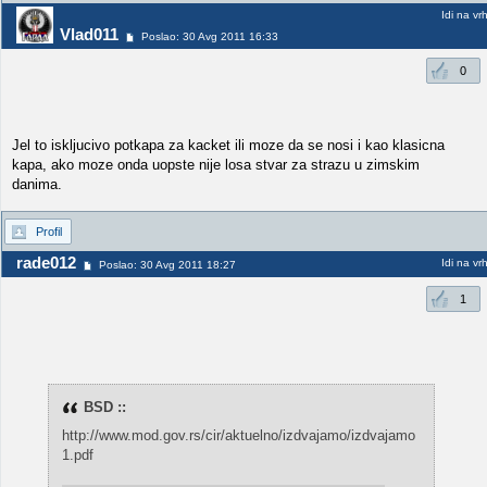
Idi na vr
Vlad011
Poslao: 30 Avg 2011 16:33
0
Jel to iskljucivo potkapa za kacket ili moze da se nosi i kao klasicna
kapa, ako moze onda uopste nije losa stvar za strazu u zimskim
danima.
Profil
rade012
Idi na vr
Poslao: 30 Avg 2011 18:27
1
BSD ::
http://www.mod.gov.rs/cir/aktuelno/izdvajamo/izdvajamo
1.pdf