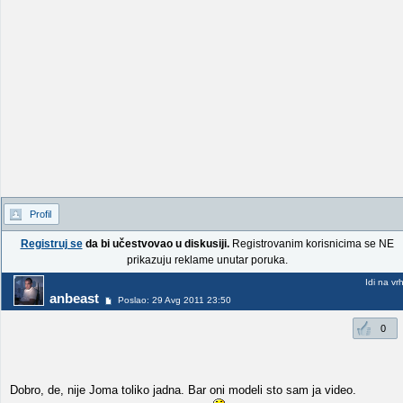
Profil
Registruj se
da bi učestvovao u diskusiji.
Registrovanim korisnicima se NE
prikazuju reklame unutar poruka.
Idi na vr
anbeast
Poslao: 29 Avg 2011 23:50
0
Dobro, de, nije Joma toliko jadna. Bar oni modeli sto sam ja video.