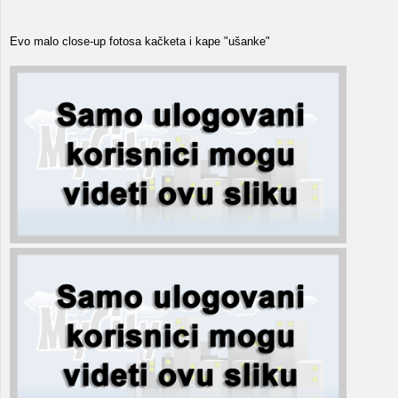
Evo malo close-up fotosa kačketa i kape "ušanke"