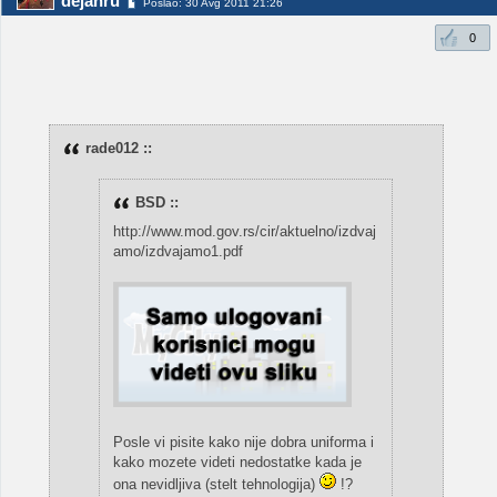
dejanru
Poslao: 30 Avg 2011 21:26
0
rade012 ::
BSD ::
http://www.mod.gov.rs/cir/aktuelno/izdvaj
amo/izdvajamo1.pdf
Posle vi pisite kako nije dobra uniforma i
kako mozete videti nedostatke kada je
ona nevidljiva (stelt tehnologija)
!?