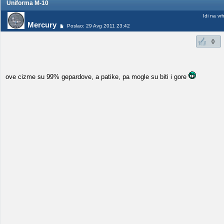
Uniforma M-10
Idi na vr
Mercury
Poslao: 29 Avg 2011 23:42
0
ove cizme su 99% gepardove, a patike, pa mogle su biti i gore