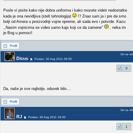
Posle vi pisite kako nije dobra uniforma i kako mozete videti nedostatke
kada je ona nevidljiva (stelt tehnologija)
!? Znao sam ja i pre da smo
bolji od Amera u proizvodnji vojne opreme, ali sada evo i potvrde. Kazu:
,,Nasim vojnicima se video samo kajs koji ce da zamene"
, neka im
je Bog u pomoci!
Profil
Idi na vr
Dicus
Poslao: 30 Avg 2011 09:55
0
Da, naše je sve najbolje, oduvek bilo....
Profil
Idi na vr
RJ
Poslao: 30 Avg 2011 16:00
1