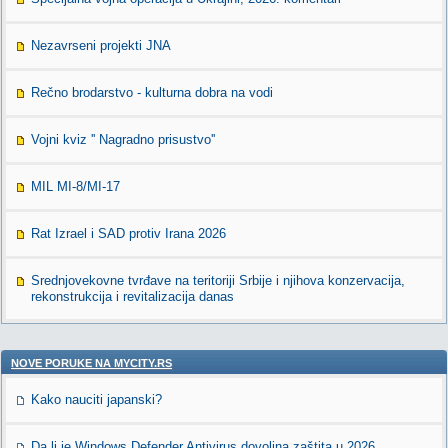
Nezavrseni projekti JNA
Rečno brodarstvo - kulturna dobra na vodi
Vojni kviz '' Nagradno prisustvo''
MIL MI-8/MI-17
Rat Izrael i SAD protiv Irana 2026
Srednjovekovne tvrđave na teritoriji Srbije i njihova konzervacija,
rekonstrukcija i revitalizacija danas
NOVE PORUKE NA MYCITY.RS
Kako nauciti japanski?
Da li je Windows Defender Antivirus dovoljna zaštita u 2026.