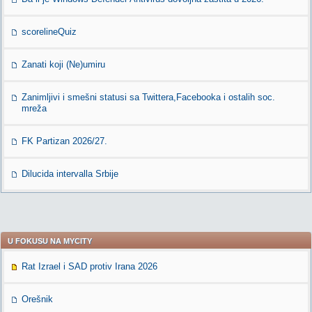
scorelineQuiz
Zanati koji (Ne)umiru
Zanimljivi i smešni statusi sa Twittera,Facebooka i ostalih soc.
mreža
FK Partizan 2026/27.
Dilucida intervalla Srbije
U FOKUSU NA MYCITY
Rat Izrael i SAD protiv Irana 2026
Orešnik