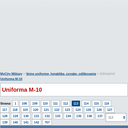
»
» Izdvojeno:
MyCity Military
Vojne uniforme, heraldika, oznake, odlikovanja
Uniforma M-10
Uniforma M-10
Strana:
1
108
109
110
111
112
113
114
115
116
117
118
119
120
121
122
123
124
125
126
127
128
129
130
131
132
133
134
135
136
137
138
113
139
140
141
142
757