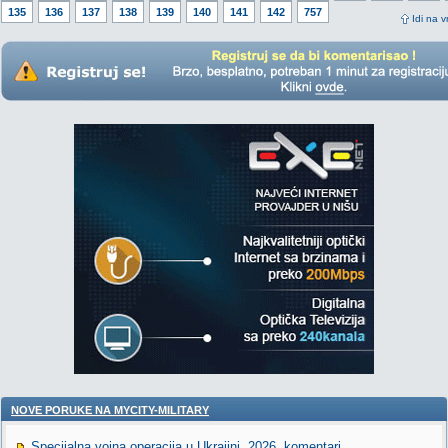
135
136
137
138
139
140
141
142
757
Idi na v
NOVE PORUKE NA MYCITY-MILITARY
Specijalna vojna operacija u Ukrajini, 2026. komentari