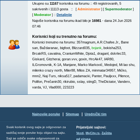
Ukupno su
11167
korisnika na forumu :: 49 registrovanih, 5
sakrivenih i 11113 gosta :: [
Administrator
] [
Supermoderator
]
[
Moderator
] ::
Detaljnije
Najviše korisnika na forumu ikad bilo je
16981
- dana 24 Jun 2026
07:46
Korisnici koji su trenutno na forumu:
Korisnici trenutno na forumu:
357magnum
,
A.R.Chafee.Jr.
,
Bane
san
,
Baždaranac
,
bigfoot
,
Blizzard035
,
bojank
,
bokisha253
,
BrcakRS
,
cavatina
,
CraniumWhite
,
Djota1
,
draganl
,
dskrlec33
,
Giskard
,
Gitzherai
,
goran.vvv
,
goxin
,
HrcAk47
,
IAR80
,
ILGromovnik
,
K-1A
,
Manjane
,
Marko Marković
,
Medojed
,
Mi lao shu
,
milenko crazy north
,
Miler88
,
Milos ZA
,
minmatar34957
,
Mićko
,
mnn2
,
Naj-Turs
,
niksa517
,
padamacki
,
Panter
,
Pauljxxx
,
Pilence
,
Polifon
,
Prečanin30
,
rikirubio
,
sslay
,
stingD
,
TheDictator
,
Vanderx
,
varda
,
VJ
,
Vlad000
,
223223
|
|
Najnovije poruke
Sitemap
Urednički tim
Svaki korisnik ovog sajta je odgovoran za
Prijateljski sajtovi:
,
,
sadržaj svoje poruke koju objavi na sajtu.
Vesti
MyCity.rs
Zaštita
Sajt se odriče svake odgovornosti za
od virusa