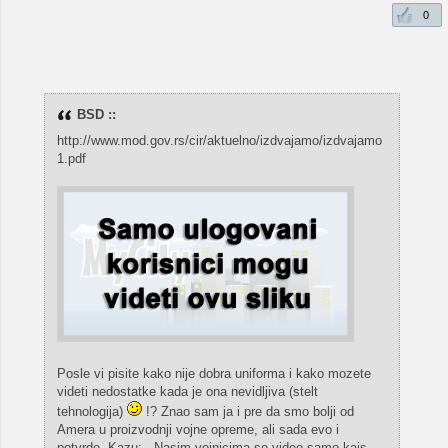
0
BSD ::
http://www.mod.gov.rs/cir/aktuelno/izdvajamo/izdvajamo
1.pdf
Posle vi pisite kako nije dobra uniforma i kako mozete
videti nedostatke kada je ona nevidljiva (stelt
tehnologija)
!? Znao sam ja i pre da smo bolji od
Amera u proizvodnji vojne opreme, ali sada evo i
potvrde. Kazu: ,,Nasim vojnicima se video samo kajs