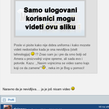
Posle vi pisite kako nije dobra uniforma i kako mozete
videti nedostatke kada je ona nevidljiva (stelt
tehnologija)
!? Znao sam ja i pre da smo bolji od
Amera u proizvodnji vojne opreme, ali sada evo i
potvrde. Kazu: ,,Nasim vojnicima se video samo kajs
koji ce da zamene"
, neka im je Bog u pomoci!
Naravno da je nevidljiva.... ja je još nisam video
Profil
Idi na vr