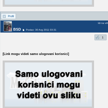
Profil
Idi na vr
BSD
Poslao: 30 Avg 2011 03:31
1
[Link mogu videti samo ulogovani korisnici]