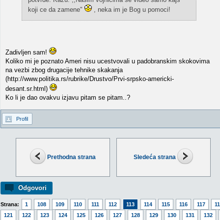
koji ce da zamene"
, neka im je Bog u pomoci!
Zadivljen sam!
Koliko mi je poznato Ameri nisu ucestvovali u padobranskim skokovima
na vezbi zbog drugacije tehnike skakanja
(http://www.politika.rs/rubrike/Drustvo/Prvi-srpsko-americki-
desant.sr.html)
Ko li je dao ovakvu izjavu pitam se pitam..?
Profil
Prethodna strana
Sledeća strana
Odgovori
Strana:
1
108
109
110
111
112
113
114
115
116
117
1
121
122
123
124
125
126
127
128
129
130
131
132