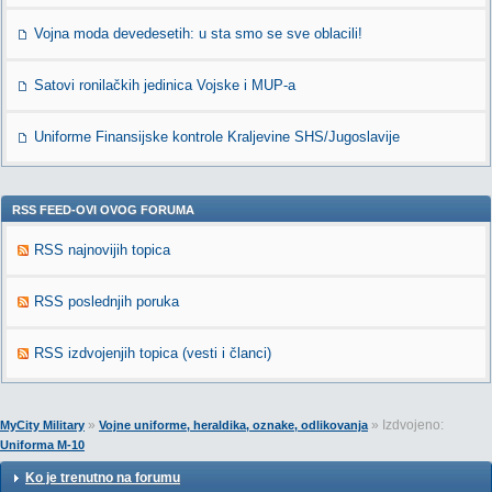
Vojna moda devedesetih: u sta smo se sve oblacili!
Satovi ronilačkih jedinica Vojske i MUP-a
Uniforme Finansijske kontrole Kraljevine SHS/Jugoslavije
RSS FEED-OVI OVOG FORUMA
RSS najnovijih topica
RSS poslednjih poruka
RSS izdvojenjih topica (vesti i članci)
»
» Izdvojeno:
MyCity Military
Vojne uniforme, heraldika, oznake, odlikovanja
Uniforma M-10
Ko je trenutno na forumu