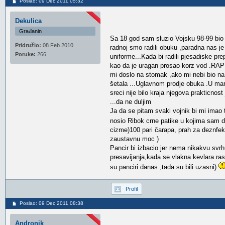
Poslao: 09 Dec 2011 05:32
Dekulica
Građanin
Sa 18 god sam sluzio Vojsku 98-99 bio 
Pridružio:
08 Feb 2010
radnoj smo radili obuku ,paradna nas 
Poruke:
266
uniforme...Kada bi radili pjesadiske pr
kao da je uragan prosao korz vod .RAP m
mi doslo na stomak ,ako mi nebi bio na
šetala ...Uglavnom prodje obuka .U ma
sreci nije bilo kraja njegova prakticnost
...da ne duljim
Ja da se pitam svaki vojnik bi mi imao 
nosio Ribok crne patike u kojima sam 
cizme)100 pari čarapa, prah za deznfekc
zaustavnu moc )
Pancir bi izbacio jer nema nikakvu sv
presavijanja,kada se vlakna kevlara ra
su panciri danas ,tada su bili uzasni)
Profil
Poslao: 09 Dec 2011 08:38
Andronik