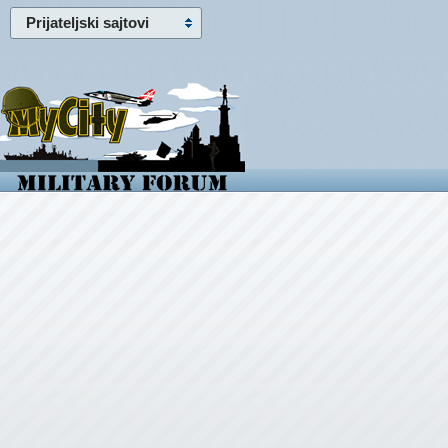
Prijateljski sajtovi