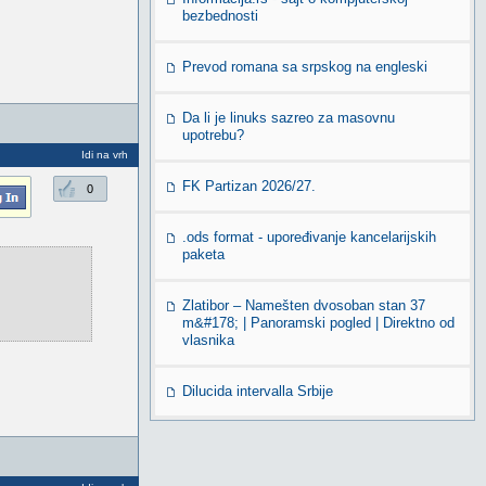
bezbednosti
Prevod romana sa srpskog na engleski
Da li je linuks sazreo za masovnu
upotrebu?
Idi na vrh
FK Partizan 2026/27.
0
.ods format - upoređivanje kancelarijskih
paketa
Zlatibor – Namešten dvosoban stan 37
m&#178; | Panoramski pogled | Direktno od
vlasnika
Dilucida intervalla Srbije