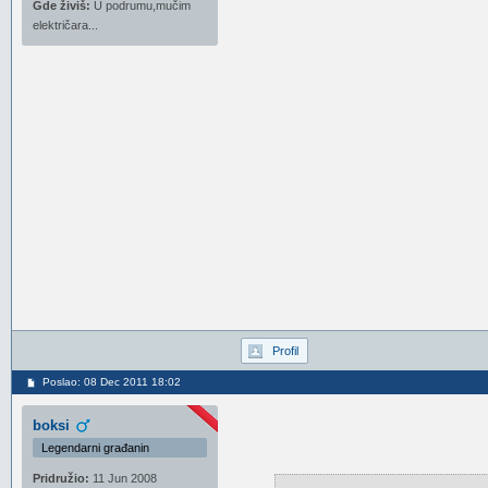
Gde živiš:
U podrumu,mučim
električara...
Profil
Poslao: 08 Dec 2011 18:02
boksi
Legendarni građanin
Pridružio:
11 Jun 2008