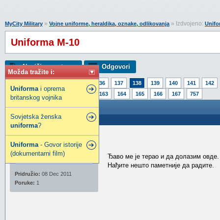
»
» Izdvojeno:
MyCity Military
Vojne uniforme, heraldika, oznake, odlikovanja
Unifo
Uniforma M-10
Napiši novu temu
Odgovori
Možda tražite i:
Strana:
1
133
134
135
136
137
138
139
140
141
142
Uniforma
i oprema
158
159
160
161
162
163
164
165
166
167
757
britanskog vojnika
Uniforma M-10
Sovjetska ženska
Poslao: 08 Dec 2011 17:55
uniforma
?
Tajni Nalog
Uniforma
- Govor istorije
Novi MyCity građanin
(dokumentarni film)
Ђаво ме је терао и да долазим овде.
Нађите нешто паметније да радите.
Pridružio:
08 Dec 2011
Poruke:
1