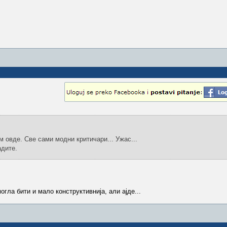
м овде. Све сами модни критичари... Ужас...
адите.
гла бити и мало конструктивнија, али ајде...