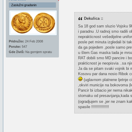
Zaslužni građanin
Dekulica ::
Sa 18 god sam sluzio Vojsku 98
i paradnu .U radnoj smo radili
neprakticnost vešedijelne unif
Pridružio:
24 Feb 2008
posle pet minuta izgledali bi ta
Poruke:
547
da ga pojedem ,posle samo pret
Gde živiš:
Na gornjem spratu
u šlem.Gas maska tada je mroal
RAT dobili smo MD pancire i bor
prakticnost je neopisvia ..sa nj
Ja da se pitam svaki vojnik bi 
Kosovu par dana nosio Ribok cr
(uglavnom platnene ljetnje c
,okviri municije na bokovoma (
Pancir bi izbacio jer nema nik
stomaku od presavijanja,kada s
(ogradjujem se ,jer ne znam kak
spasile !!!!!!!!!!!!!!!