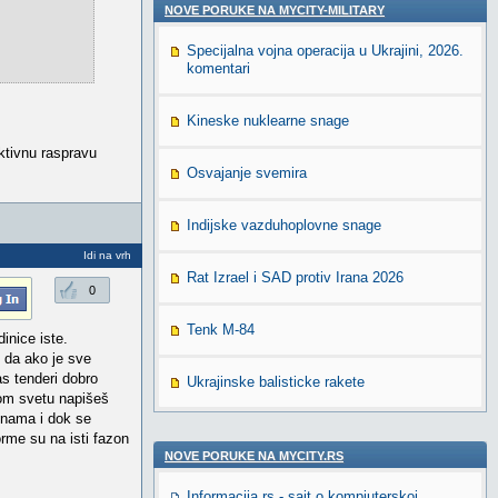
NOVE PORUKE NA MYCITY-MILITARY
Specijalna vojna operacija u Ukrajini, 2026.
komentari
Kineske nuklearne snage
ktivnu raspravu
Osvajanje svemira
Indijske vazduhoplovne snage
Idi na vrh
Rat Izrael i SAD protiv Irana 2026
0
Tenk M-84
inice iste.
e da ako je sve
as tenderi dobro
Ukrajinske balisticke rakete
lom svetu napišeš
cinama i dok se
rme su na isti fazon
NOVE PORUKE NA MYCITY.RS
Informacija.rs - sajt o kompjuterskoj