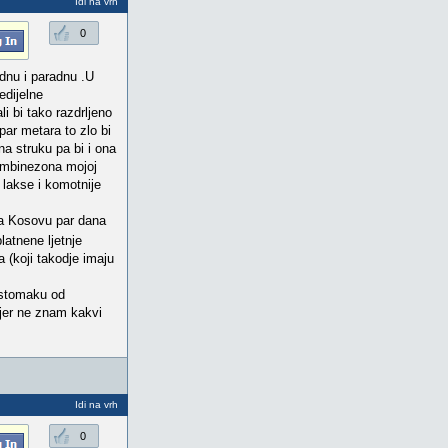
Idi na vrh
0
dnu i paradnu .U
edijelne
i bi tako razdrljeno
par metara to zlo bi
a struku pa bi i ona
kombinezona mojoj
o lakse i komotnije
 na Kosovu par dana
atnene ljetnje
 (koji takodje imaju
 stomaku od
,jer ne znam kakvi
Idi na vrh
0