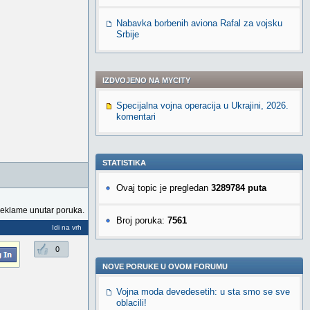
Nabavka borbenih aviona Rafal za vojsku
Srbije
IZDVOJENO NA MYCITY
Specijalna vojna operacija u Ukrajini, 2026.
komentari
STATISTIKA
Ovaj topic je pregledan
3289784 puta
reklame unutar poruka.
Broj poruka:
7561
Idi na vrh
0
NOVE PORUKE U OVOM FORUMU
Vojna moda devedesetih: u sta smo se sve
oblacili!