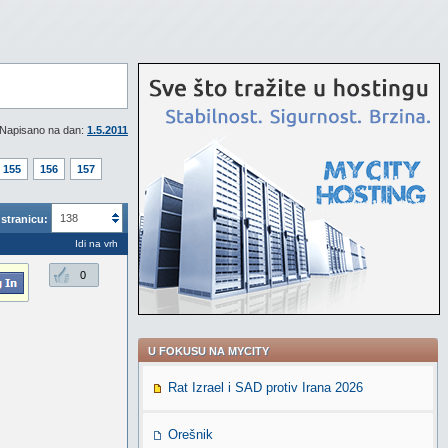
Napisano na dan:
1.5.2011
155
156
157
138
stranicu:
Idi na vrh
0
U FOKUSU NA MYCITY
Rat Izrael i SAD protiv Irana 2026
Orešnik