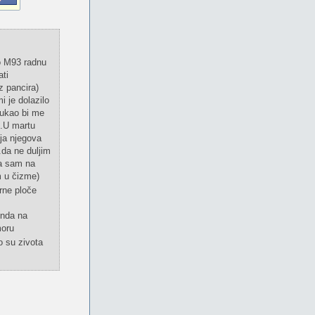
o M93 radnu
ti
z pancira)
i je dolazilo
tukao bi me
 .U martu
ja njegova
.da ne duljim
ja sam na
m u čizme)
rne ploče
onda na
moru
 su zivota