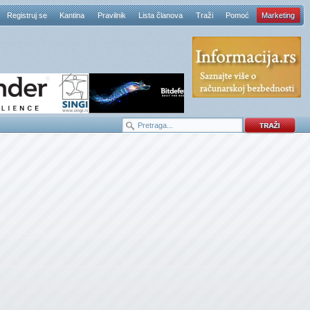
Registruj se
Kantina
Pravilnik
Lista članova
Traži
Pomoć
Marketing