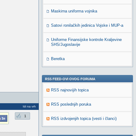
Maskirna uniforma vojnika
Satovi ronilačkih jedinica Vojske i MUP-a
Uniforme Finansijske kontrole Kraljevine
SHS/Jugoslavije
Beretka
RSS FEED-OVI OVOG FORUMA
RSS najnovijih topica
RSS poslednjih poruka
Idi na vrh
1
RSS izdvojenjih topica (vesti i članci)