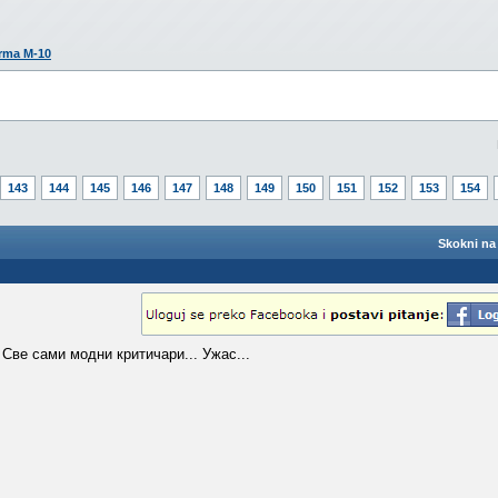
rma M-10
143
144
145
146
147
148
149
150
151
152
153
154
Skokni na 
 Све сами модни критичари... Ужас...