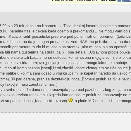
-99 bio 20 tak dana i na Kosmetu .U Topciderskoj kasarni dobili smo naravn
 obuku ,paradna nas je cekala kada odemo u prekomandu ...Ne mogu vam opisa
orme...Kada bi radili pjesadiske prepreke pod punom ratnom opremom (tada be
ko razdrljeno kao da je uragan prosao korz vod .RAP me je toliko nervirao da m
rcanih par metara to zlo bi mi doslo na stomak ,ako mi nebi bio na opasaču 
a biti nama gusterima na struku pa bi i ona šetala ...Uglavnom prodje obuka
bene prsluke ,ali kada smo se dokopali kombinezona mojoj sreci nije bilo kra
im bilo kakva trka ,jurnjava ,penjanje ,zalijeganje je mnogo lakse i komotnije ..
mi imao tri kombinezona jesenji,ljetni,zimski ,dobre cizme( sto se tiče obuce 
ne patike u kojima sam dosao u vojsku ,pa mi je kapetan naredio da uskoci
izme)100 pari čarapa, prah za deznfekciju noga ,Borbeni prsluk sa dvije panci
koji takodje imaju zaustavnu moc )
akvu svrhu posle 15 dana on se rascvijeta prvo pod pazuhom ,zbog znoja ,pa 
e vlakna kevlara rascvjetaju izgleda kao da nosite prsluk za spasavanje na 
vi su panciri danas ,tada su bili uzasni)
,a ploče MD su bile odlicne mnogo