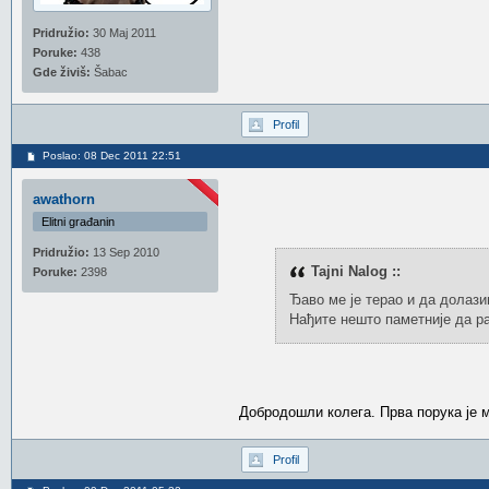
Pridružio:
30 Maj 2011
Poruke:
438
Gde živiš:
Šabac
Profil
Poslao: 08 Dec 2011 22:51
awathorn
Elitni građanin
Pridružio:
13 Sep 2010
Tajni Nalog ::
Poruke:
2398
Ђаво ме је терао и да долази
Нађите нешто паметније да р
Добродошли колега. Прва порука је мо
Profil