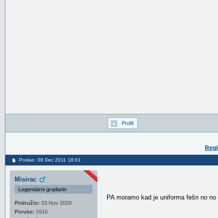
Profil
Regi
Poslao: 08 Dec 2011 18:01
Misirac
Legendarni građanin
PA moramo kad je uniforma fešn no no
Pridružio:
03 Nov 2009
Poruke:
5916