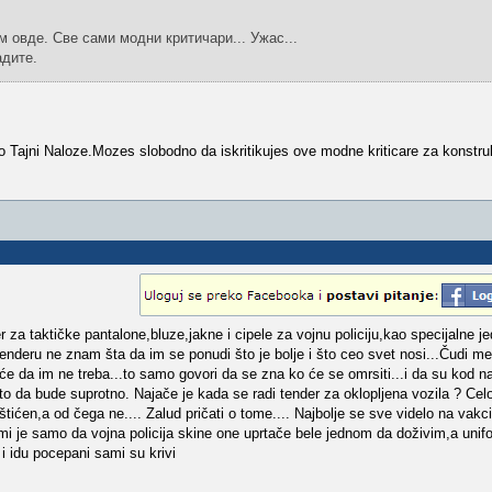
м овде. Све сами модни критичари... Ужас...
адите.
 Tajni Naloze.Mozes slobodno da iskritikujes ove modne kriticare za konstru
za taktičke pantalone,bluze,jakne i cipele za vojnu policiju,kao specijalne jed
 tenderu ne znam šta da im se ponudi što je bolje i što ceo svet nosi...Čudi m
e da im ne treba...to samo govori da se zna ko će se omrsiti...i da su kod n
to da bude suprotno. Najače je kada se radi tender za oklopljena vozila ? Ce
aštićen,a od čega ne.... Zalud pričati o tome.... Najbolje se sve videlo na vak
i je samo da vojna policija skine one uprtače bele jednom da doživim,a unifo
 i idu pocepani sami su krivi