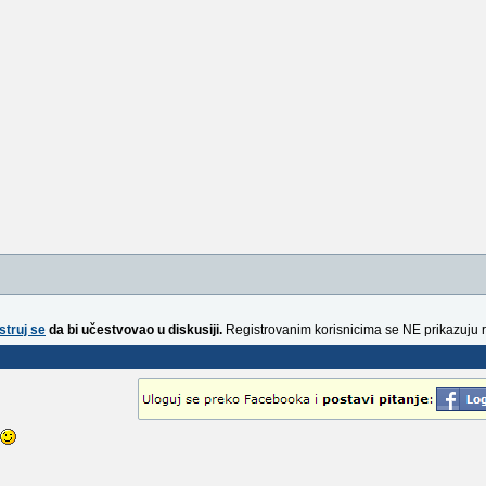
struj se
da bi učestvovao u diskusiji.
Registrovanim korisnicima se NE prikazuju 