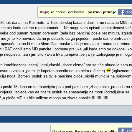
20 tak dana i na Kosmetu .U Topciderskoj kasarni dobili smo naravno M93 ra
je cekala kada odemo u prekomandu ...Ne mogu vam opisati neprakticnost veš
epreke pod punom ratnom opremom (tada bez pancira) posle pet minuta izgledal
e je toliko nervirao da mi je dolazilo da ga pojedem ,posle samo pretrcanih 
 opasaču tukao bi me u šlem.Gas maska tada je mroala biti nama gusterima n
rtu RAT dobili smo MD pancire i borbene prsluke ,ali kada smo se dokopali 
 je neopisvia ..sa njim bilo kakva trka ,jurnjava ,penjanje ,zalijeganje je mnog
tri kombinezona jesenji,ljetni,zimski ,dobre cizme( sto se tiče obuce ja sam
dosao u vojsku ,pa mi je kapetan naredio da uskocim u čizme)
(uglavnom pl
iju noga ,Borbeni prsluk sa dvije pancirne ploče ,okviri municije na bokovoma
rhu posle 15 dana on se rascvijeta prvo pod pazuhom ,zbog znoja ,pa onda na
scvjetaju izgleda kao da nosite prsluk za spasavanje na moru (ogradjujem se 
,a ploče MD su bile odlicne mnogo su zivota spasile !!!!!!!!!!!!!!!
Uloguj se preko Facebooka da bi
video sliku
: