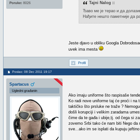
Tajni Nalog ::
Poruke:
8026
Ђаво ме је терао и да долази
Нађите нешто паметније да р
Jeste djavo u obliku Googla Dobrodosao
uvek ima mesta
Profil
Poslao: 08 Dec 2011 19:17
Spartacus
Ugledni građanin
Ako imaju uniforme što raspisaše tender 
Ko radi nove uniforme taj će proći i na
taktičko što prsluke ne traže ? Nemoguć
došli korupciji i velikim zaradama umes
čime da te gađa i ubije,tj. od čega si z
zovemo Srbi tako će nam biti Nego da m
sve...ako im se isplati da kupuju jeftino