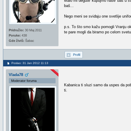
Malo mi degute 'kupujmo naše' baš u s
baš...
Nego meni se sviđaju one svetlije unifo
p.s. To što smo kažu pomogli Vranju ok 
Pridružio:
30 Maj 2011
te pare mogli da biramo po celom svetu
Poruke:
438
Gde živiš:
Šabac
Profil
Poslao: 31 Jan 2012 11:13
Vlada78
Moderator foruma
Kabanica ti sluzi samo da uspes da po
ti.