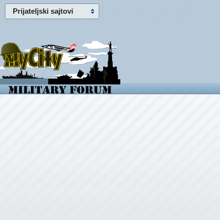
Prijateljski sajtovi