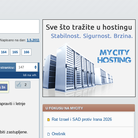
Napisano na dan:
1.5.2011
164
165
166
147
stranicu:
Idi na vrh
2
raviti i letnje
U FOKUSU NA MYCITY
Rat Izrael i SAD protiv Irana 2026
biti zastupljene.
Orešnik