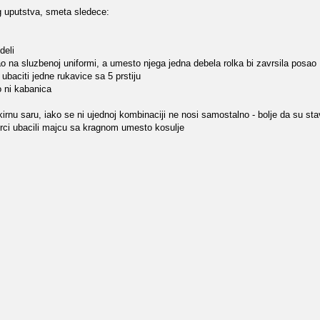
g uputstva, smeta sledece:
deli
jao na sluzbenoj uniformi, a umesto njega jedna debela rolka bi zavrsila posao
baciti jedne rukavice sa 5 prstiju
 ni kabanica
rnu saru, iako se ni ujednoj kombinaciji ne nosi samostalno - bolje da su stav
ogorci ubacili majcu sa kragnom umesto kosulje