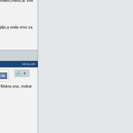
 mleko,meso,al' sve
uplje,a onda smo za
Idi na vrh
0
. Mokra ona ,mokar