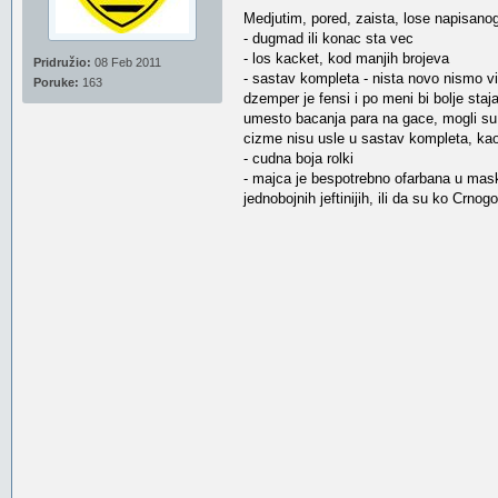
Medjutim, pored, zaista, lose napisano
- dugmad ili konac sta vec
- los kacket, kod manjih brojeva
Pridružio:
08 Feb 2011
- sastav kompleta - nista novo nismo vi
Poruke:
163
dzemper je fensi i po meni bi bolje sta
umesto bacanja para na gace, mogli su u
cizme nisu usle u sastav kompleta, kao
- cudna boja rolki
- majca je bespotrebno ofarbana u maski
jednobojnih jeftinijih, ili da su ko Crn