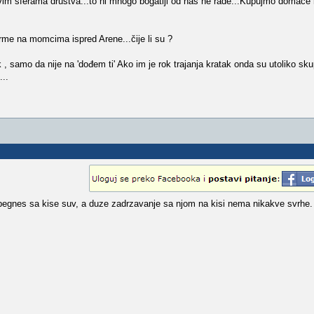
vim sferama društva...to ni mnogo bogatiji od nas ne rade...Kupujmo domaće
rme na momcima ispred Arene...čije li su ?
, samo da nije na 'dođem ti' Ako im je rok trajanja kratak onda su utoliko sk
...
begnes sa kise suv, a duze zadrzavanje sa njom na kisi nema nikakve svrhe