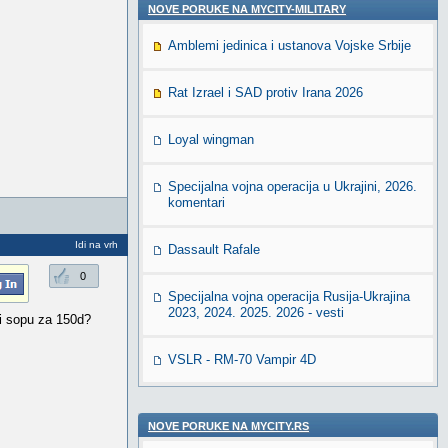
NOVE PORUKE NA MYCITY-MILITARY
Amblemi jedinica i ustanova Vojske Srbije
Rat Izrael i SAD protiv Irana 2026
Loyal wingman
Specijalna vojna operacija u Ukrajini, 2026.
komentari
Idi na vrh
Dassault Rafale
0
Specijalna vojna operacija Rusija-Ukrajina
2023, 2024. 2025. 2026 - vesti
i sopu za 150d?
VSLR - RM-70 Vampir 4D
NOVE PORUKE NA MYCITY.RS