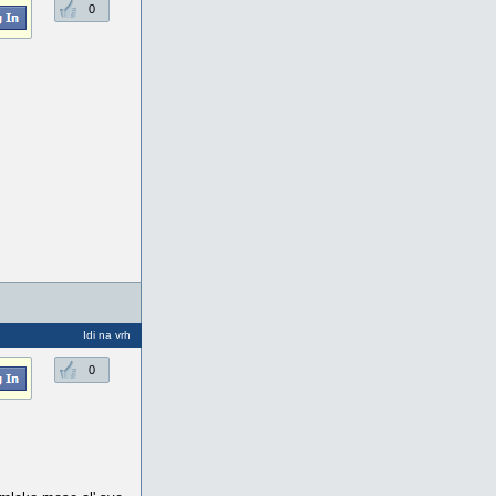
0
Idi na vrh
0