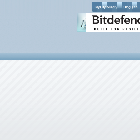
MyCity Military
Uloguj se