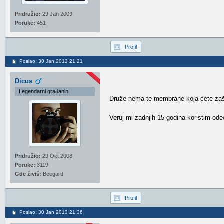
Pridružio:
29 Jan 2009
Poruke:
451
Profil
Poslao: 30 Jan 2012 21:21
Dicus
Legendarni građanin
Druže nema te membrane koja ćete zašti
Veruj mi zadnjih 15 godina koristim od
Pridružio:
29 Okt 2008
Poruke:
3119
Gde živiš:
Beogard
Profil
Poslao: 30 Jan 2012 21:26