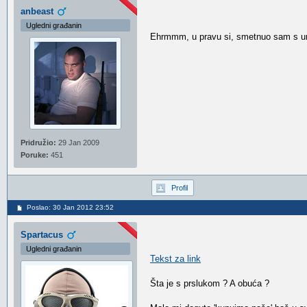
anbeast
Ugledni građanin
Ehrmmm, u pravu si, smetnuo sam s um
Pridružio:
29 Jan 2009
Poruke:
451
Profil
Poslao: 30 Jan 2012 23:52
Spartacus
Ugledni građanin
Tekst za link
Šta je s prslukom ? A obuća ?