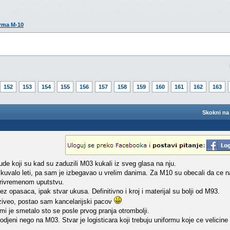
rma M-10
152
153
154
155
156
157
158
159
160
161
162
163
Skokni na 
ude koji su kad su zaduzili M03 kukali iz sveg glasa na nju.
 kuvalo leti, pa sam je izbegavao u vrelim danima. Za M10 su obecali da ce nap
privremenom uputstvu.
ez opasaca, ipak stvar ukusa. Definitivno i kroj i materijal su bolji od M93.
ziveo, postao sam kancelarijski pacov
mi je smetalo sto se posle prvog pranja otrombolji.
odjeni nego na M03. Stvar je logisticara koji trebuju uniformu koje ce velicine 