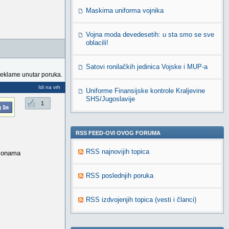
Maskirna uniforma vojnika
Vojna moda devedesetih: u sta smo se sve
oblacili!
Satovi ronilačkih jedinica Vojske i MUP-a
reklame unutar poruka.
Idi na vrh
Uniforme Finansijske kontrole Kraljevine
SHS/Jugoslavije
1
RSS FEED-OVI OVOG FORUMA
RSS najnovijih topica
alonama
RSS poslednjih poruka
RSS izdvojenjih topica (vesti i članci)