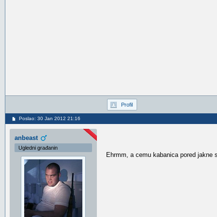
Profil
Poslao: 30 Jan 2012 21:16
anbeast
Ugledni građanin
Ehrmm, a cemu kabanica pored jakne s