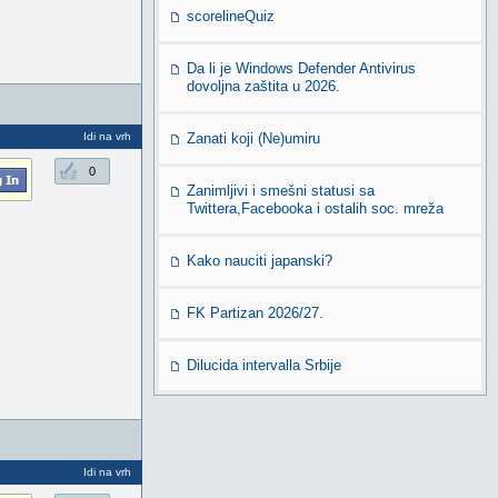
scorelineQuiz
Da li je Windows Defender Antivirus
dovoljna zaštita u 2026.
Idi na vrh
Zanati koji (Ne)umiru
0
Zanimljivi i smešni statusi sa
Twittera,Facebooka i ostalih soc. mreža
Kako nauciti japanski?
FK Partizan 2026/27.
Dilucida intervalla Srbije
Idi na vrh