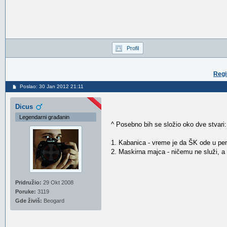
Profil
Regi
Poslao: 30 Jan 2012 21:11
Dicus
Legendarni građanin
^ Posebno bih se složio oko dve stvari:
1. Kabanica - vreme je da ŠK ode u penz
2. Maskirna majca - ničemu ne služi, 
Pridružio:
29 Okt 2008
Poruke:
3119
Gde živiš:
Beogard