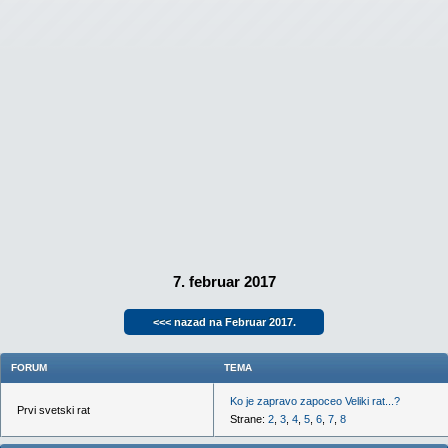
7. februar 2017
<<< nazad na Februar 2017.
FORUM
TEMA
Ko je zapravo zapoceo Veliki rat...?
Prvi svetski rat
Strane:
2
,
3
,
4
,
5
,
6
,
7
,
8