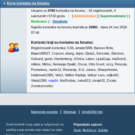
Ko je trenutno na forumu
Ukupno su
5765
korisnika na forumu :: 42 registrovanih, 4
sakrivenih i 5719 gosta :: [
Administrator
] [
Supermoderator
] [
Moderator
] ::
Detaljnije
Najviše korisnika na forumu ikad bilo je
16981
- dana 24 Jun 2026
07:46
Korisnici koji su trenutno na forumu:
Registrovanih korisnika:
5.56
,
amaterSRB
,
Banovo Brdo
,
Bojan198527
,
Crazzer
,
dearg
,
dejno
,
Djota1
,
Dorcolac
,
Electron
,
Giskard
,
goxin
,
Hardenberg
,
JOntra
,
Laluvr
,
LjutaGuja
,
mačković
,
milbos
,
Mićko
,
Nemanja Opalić
,
Oscar
,
Otto Grunf
,
ozzy
,
Penzula
,
Prometeus
,
raster12
,
Remarqe
,
S-G
,
sasics
,
Sharpshooter
,
trademark1982
,
VekiJ
,
Velibor Radoja
,
Velizar Laro
,
veljko82
,
Vlada1389
,
voja64
,
VonDrobac
,
zeka013
,
zivojin32
,
Zrcalo
,
Zvonkozvonko
|
|
Najnovije poruke
Sitemap
Urednički tim
Svaki korisnik ovog sajta je odgovoran za
Prijateljski sajtovi:
,
,
sadržaj svoje poruke koju objavi na sajtu.
Vesti
MyCity.rs
Zaštita