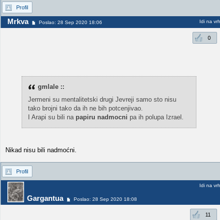
Profil
Mrkva
Idi na vr
Poslao: 28 Sep 2020 18:06
0
gmlale ::
Jermeni su mentalitetski drugi Jevreji samo sto nisu
tako brojni tako da ih ne bih potcenjivao.
I Arapi su bili na
papiru nadmocni
pa ih polupa Izrael.
Nikad nisu bili nadmoćni.
Profil
Idi na vr
Gargantua
Poslao: 28 Sep 2020 18:08
11