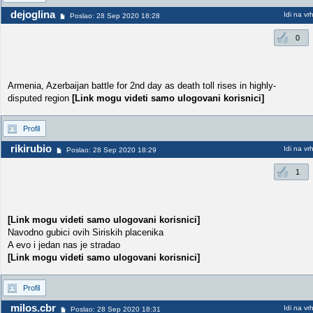
dejoglina
Idi na vr
Poslao: 28 Sep 2020 18:28
0
Armenia, Azerbaijan battle for 2nd day as death toll rises in highly-
disputed region
[Link mogu videti samo ulogovani korisnici]
Profil
rikirubio
Idi na vr
Poslao: 28 Sep 2020 18:29
1
[Link mogu videti samo ulogovani korisnici]
Navodno gubici ovih Siriskih placenika
A evo i jedan nas je stradao
[Link mogu videti samo ulogovani korisnici]
Profil
milos.cbr
Idi na vr
Poslao: 28 Sep 2020 18:31