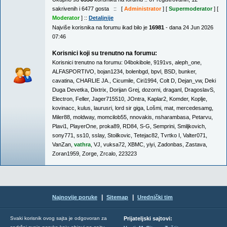
sakrivenih i 6477 gosta :: [
Administrator
] [
Supermoderator
] [
Moderator
] ::
Detaljnije
Najviše korisnika na forumu ikad bilo je
16981
- dana 24 Jun 2026
07:46
Korisnici koji su trenutno na forumu:
Korisnici trenutno na forumu:
04bokibole
,
9191vs
,
aleph_one
,
ALFASPORTIVO
,
bojan1234
,
bolenbgd
,
bpvl
,
BSD
,
bunker
,
cavatina
,
CHARLIE JA.
,
Cicumile
,
Ciri1994
,
Colt D
,
Dejan_vw
,
Deki
Duga Devetka
,
Dixtrix
,
Dorijan Grej
,
dozorni
,
draganl
,
DragoslavS
,
Electron
,
Feller
,
Jager715510
,
JOntra
,
Kaplar2
,
Komder
,
Koplje
,
kovinacc
,
kulus
,
laurusri
,
lord sir giga
,
Lošmi
,
mat
,
mercedesamg
,
Miler88
,
moldway
,
momcilob55
,
nnovakis
,
nsharambasa
,
Petarvu
,
Plavi1
,
PlayerOne
,
proka89
,
RD84
,
S-G
,
Semprini
,
Smiljkovich
,
sony771
,
ss10
,
sslay
,
Stoilkovic
,
Tetejac82
,
Tvrtko I
,
Valter071
,
VanZan
,
vathra
,
VJ
,
vuksa72
,
XBMC
,
yiyi
,
Zadonbas
,
Zastava
,
Zoran1959
,
Zorge
,
Zrcalo
,
223223
|
|
Najnovije poruke
Sitemap
Urednički tim
Svaki korisnik ovog sajta je odgovoran za
Prijateljski sajtovi: