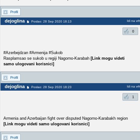
Profil
dejoglina
Idi na vr
Poslao: 28 Sep 2020 18:13
0
#Azerbejdzan #Armenija #Sukob
Rasplamsao se sukob u regiji Nagorno-Karabah
[Link mogu videti
samo ulogovani korisnici]
Profil
dejoglina
Idi na vr
Poslao: 28 Sep 2020 18:23
1
Armenia and Azerbaijan fight over disputed Nagorno-Karabakh region
[Link mogu videti samo ulogovani korisnici]
Profil