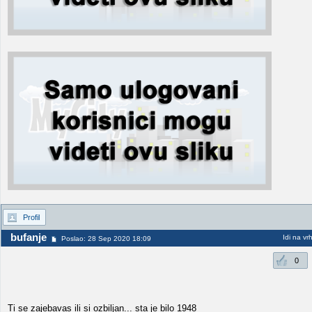
Profil
bufanje
Idi na vr
Poslao: 28 Sep 2020 18:09
0
Ti se zajebavas ili si ozbiljan... sta je bilo 1948