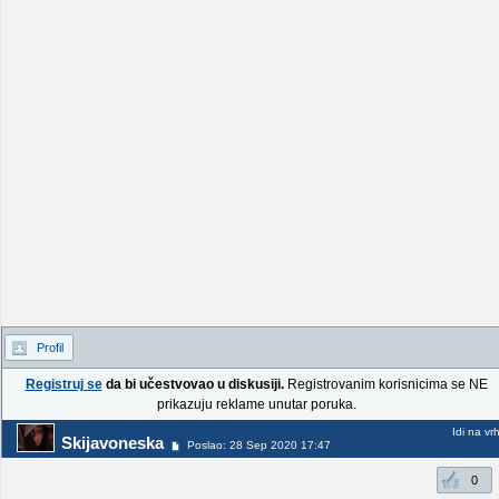
Profil
Registruj se
da bi učestvovao u diskusiji.
Registrovanim korisnicima se NE
prikazuju reklame unutar poruka.
Idi na vr
Skijavoneska
Poslao: 28 Sep 2020 17:47
0