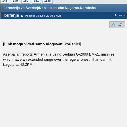
148
149
150
151
1138
Jermenija vs Azerbejdzan sukobi oko Nagorno-Karabaha
bufanje
Idi na vr
Poslao: 28 Sep 2020 17:25
17
[Link mogu videti samo ulogovani korisnici]
Azerbaijan reports Armenia is using Serbian G-2000 BM-21 missiles
which have an extended range over the regelar ones. Than can hit
targets at 40.2KM.