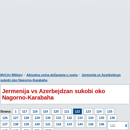
»
»
MyCity Military
Aktuelna vojna dešavanja u svetu
Jermenija vs Azerbejdzan
sukobi oko Nagorno-Karabaha
Jermenija vs Azerbejdzan sukobi oko
Nagorno-Karabaha
Strana:
1
117
118
119
120
121
122
123
124
125
126
127
128
129
130
131
132
133
134
135
136
137
138
139
140
141
142
143
144
145
146
147
122