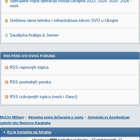
Specijalna vojna operacija Rusija-Ukrajina 2023, 2024. 2025. 2026 -
vesti
Uništena ratna tehnika i infrastruktura tokom SVO u Ukrajini
Saudijska Arabija & Jemen
RSS FEED-OVI OVOG FORUMA
RSS najnovijih topica
RSS poslednjih poruka
RSS izdvojenjih topica (vesti i članci)
»
»
MyCity Military
Aktuelna vojna dešavanja u svetu
Jermenija vs Azerbejdzan
sukobi oko Nagorno-Karabaha
Ko je trenutno na forumu
Ukupno su
6556
korisnika na forumu :: 67 registrovanih, 12