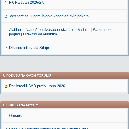
FK Partizan 2026/27.
.ods format - upoređivanje kancelarijskih paketa
Zlatibor – Namešten dvosoban stan 37 m&#178; | Panoramski
pogled | Direktno od vlasnika
Dilucida intervalla Srbije
U FOKUSU NA OVOM FORUMU
Rat Izrael i SAD protiv Irana 2026
U FOKUSU NA MYCITY
Orešnik