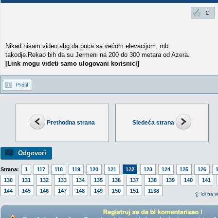
2
Nikad nisam video abg da puca sa većom elevacijom, mb
takodje.Rekao bih da su Jermeni na 200 do 300 metara od Azera.
[Link mogu videti samo ulogovani korisnici]
Profil
Prethodna strana
Sledeća strana
Odgovori
Strana:
1
117
118
119
120
121
122
123
124
125
126
130
131
132
133
134
135
136
137
138
139
140
141
144
145
146
147
148
149
150
151
1138
Idi na v