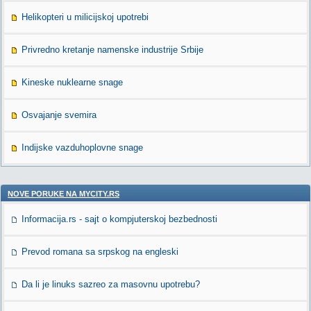
Helikopteri u milicijskoj upotrebi
Privredno kretanje namenske industrije Srbije
Kineske nuklearne snage
Osvajanje svemira
Indijske vazduhoplovne snage
NOVE PORUKE NA MYCITY.RS
Informacija.rs - sajt o kompjuterskoj bezbednosti
Prevod romana sa srpskog na engleski
Da li je linuks sazreo za masovnu upotrebu?