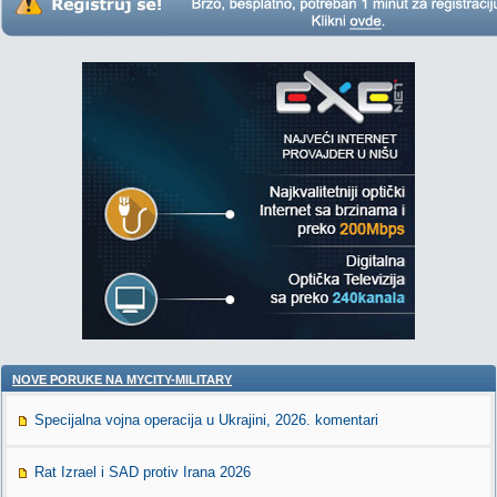
NOVE PORUKE NA MYCITY-MILITARY
Specijalna vojna operacija u Ukrajini, 2026. komentari
Rat Izrael i SAD protiv Irana 2026