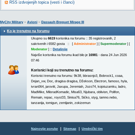
RSS izdvojenjih topica (vesti i članci)
»
»
MyCity Military
Avioni
Dassault-Breguet Mirage III
Ko je trenutno na forumu
Ukupno su
6619
korisnika na forumu :: 35 registrovanih, 2
sakrivenih i 6582 gosta :: [
Administrator
] [
Supermoderator
] [
Moderator
] ::
Detaljnije
Najviše korisnika na forumu ikad bilo je
16981
- dana 24 Jun 2026
07:46
Korisnici koji su trenutno na forumu:
Korisnici trenutno na forumu:
9k38
,
bbrasnjo3
,
Bobrock1
,
coaa
,
Dejan_vw
,
Doc
,
dragisa dragisa
,
Džekson
,
Electron
,
famoso
,
hyla
,
ivran064
,
jarovitt
,
Jaxupa
,
Jeremiah
,
Jozo74
,
kojotuzamku
,
ladro
,
MadMike
,
MiloradKomadic
,
Misa63
,
Njubara
,
oblivion
,
Polifon
,
Remain
,
repac
,
royst33
,
Sinisa76
,
Sićko
,
styg
,
tamno.nebo
,
tanzanija
,
tomigun
,
zemljanin
,
zokizemun
|
|
Najnovije poruke
Sitemap
Urednički tim