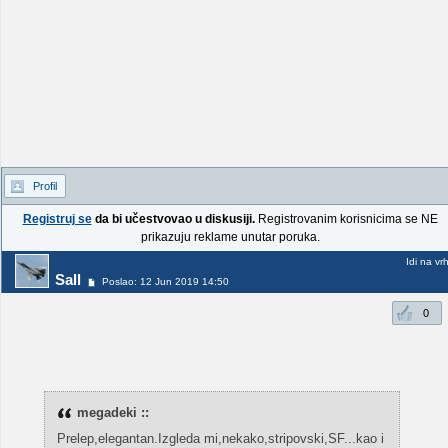
Profil
Registruj se
da bi učestvovao u diskusiji.
Registrovanim korisnicima se NE
prikazuju reklame unutar poruka.
Idi na vr
Sall
Poslao: 12 Jun 2019 14:50
0
megadeki ::
Prelep,elegantan.Izgleda mi,nekako,stripovski,SF...kao i