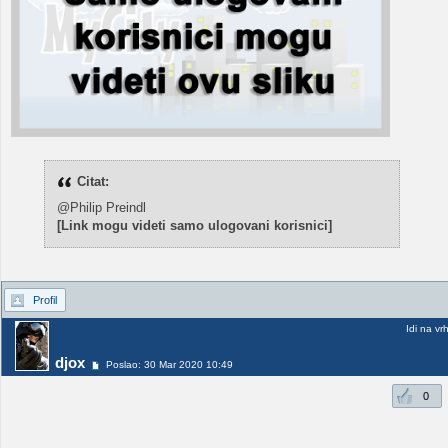
Citat:
@Philip Preindl
[Link mogu videti samo ulogovani korisnici]
Profil
Idi na vr
djox
Poslao: 30 Mar 2020 10:49
0