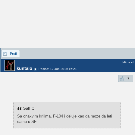
Profil
Idi na vr
kuntalo
Poslao: 12 Jun 2019 15:21
7
Sall ::
Sa onakvim krilima, F-104 i deluje kao da moze da leti
samo u SF...