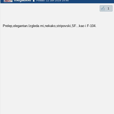
Poslao: 12 Jun 2019 14:46
1
Prelep,elegantan.Izgleda mi,nekako,stripovski,SF...kao i F-104.