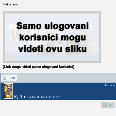
Pakistanci
[Link mogu videti samo ulogovani korisnici]
Profil
Idi na vr
kljift
Poslao: 03 Maj 2020 20:17
0