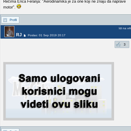
Rečima Enca Ferarija: "Aerodinamika je za one koji ne znaju da naprave
motor".
Profil
Idi na vr
RJ
Poslao: 01 Sep 2019 20:17
3