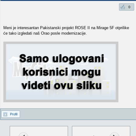
0
Meni je interesantan Pakistanski projekt ROSE II na Mirage 5F otprilike
će tako izgledati naš Orao posle modernizacije.
Profil