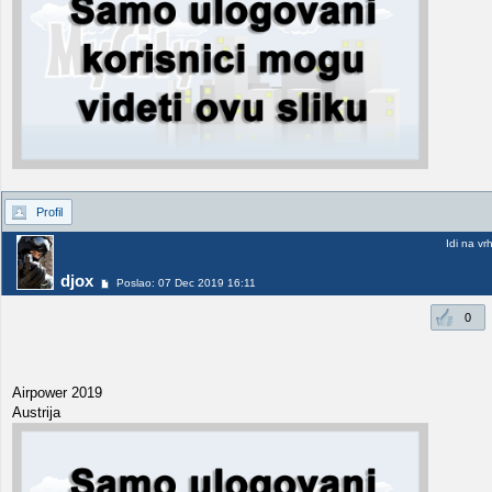
Profil
Idi na vr
djox
Poslao: 07 Dec 2019 16:11
0
Airpower 2019
Austrija