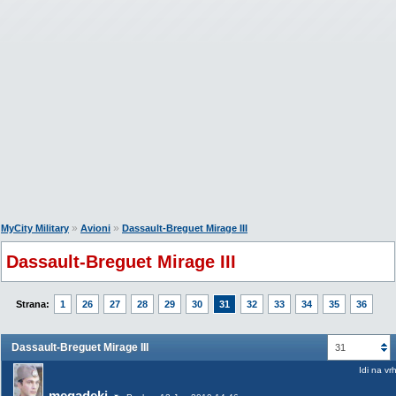
»
»
MyCity Military
Avioni
Dassault-Breguet Mirage III
Dassault-Breguet Mirage III
Strana:
1
26
27
28
29
30
31
32
33
34
35
36
Dassault-Breguet Mirage III
31
Idi na vr
megadeki