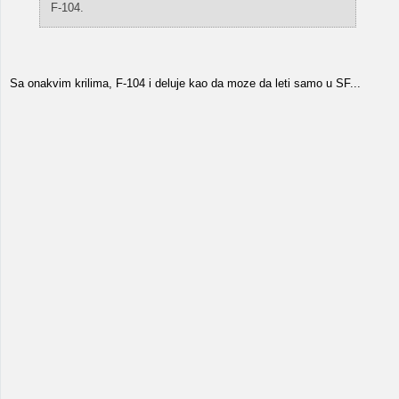
F-104.
Sa onakvim krilima, F-104 i deluje kao da moze da leti samo u SF...