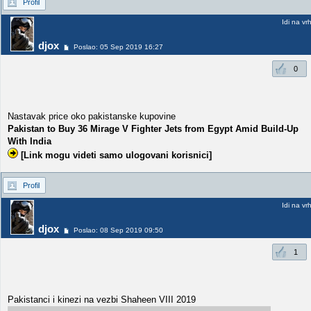
Profil
Idi na vr
djox
Poslao: 05 Sep 2019 16:27
0
Nastavak price oko pakistanske kupovine
Pakistan to Buy 36 Mirage V Fighter Jets from Egypt Amid Build-Up
With India
[Link mogu videti samo ulogovani korisnici]
Profil
Idi na vr
djox
Poslao: 08 Sep 2019 09:50
1
Pakistanci i kinezi na vezbi Shaheen VIII 2019