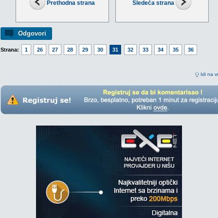
Prethodna strana
Sledeća strana
Odgovori
Strana:
1
26
27
28
29
30
31
32
33
34
35
36
Idi na v