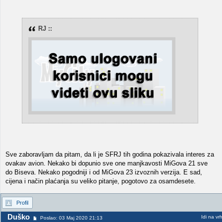
RJ ::
Sve zaboravljam da pitam, da li je SFRJ tih godina pokazivala interes za
ovakav avion. Nekako bi dopunio sve one manjkavosti MiGova 21 sve
do Biseva. Nekako pogodniji i od MiGova 23 izvoznih verzija. E sad,
cijena i način plaćanja su veliko pitanje, pogotovo za osamdesete.
Profil
Duško
Idi na vr
Poslao: 03 Maj 2020 21:13