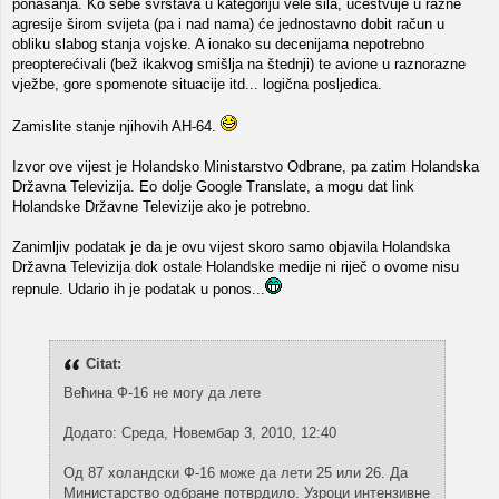
ponašanja. Ko sebe svrstava u kategoriju vele sila, učestvuje u razne
agresije širom svijeta (pa i nad nama) će jednostavno dobit račun u
obliku slabog stanja vojske. A ionako su decenijama nepotrebno
preopterećivali (bež ikakvog smišlja na štednji) te avione u raznorazne
vježbe, gore spomenote situacije itd... logična posljedica.
Zamislite stanje njihovih AH-64.
Izvor ove vijest je Holandsko Ministarstvo Odbrane, pa zatim Holandska
Državna Televizija. Eo dolje Google Translate, a mogu dat link
Holandske Državne Televizije ako je potrebno.
Zanimljiv podatak je da je ovu vijest skoro samo objavila Holandska
Državna Televizija dok ostale Holandske medije ni riječ o ovome nisu
repnule. Udario ih je podatak u ponos...
Citat:
Већина Ф-16 не могу да лете
Додато: Среда, Новембар 3, 2010, 12:40
Од 87 холандски Ф-16 може да лети 25 или 26. Да
Министарство одбране потврдило. Узроци интензивне