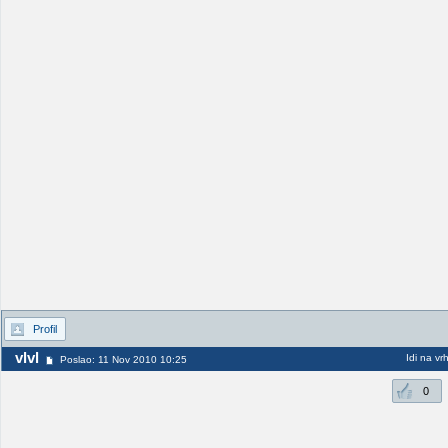
Profil
vlvl
Idi na vr
Poslao: 11 Nov 2010 10:25
0