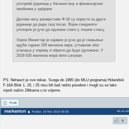
употребе јединица у Авганистану и финансијских
проблема у одбрани.
Делови нису размјестиве Ф-16 су користи за друге
јединице да раде свој посао. Војни синдикати
упозорио је јуче да оружане снаге у лошем стању.
Херон Министар је најавио је јуче да је смањење
идуће године 200 милиона евра, углавном због
улагања у опрему и објекте да буде одложено. У
2018 635 милиона мора бити сачуван.
PS: Nehaoct je sve rekao. Svega do 1995 (do MLU programa) Holandski
F-16A Blok 1, 20, i 25 nisu bili baš nešto posebno i mogli su se lako
mjerit našim 29tkama u to vrijeme.
Profil
markantun
Idi na vr
Poslao: 16 Nov 2010 09:30
0