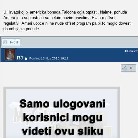
U Hrvatskoj bi americka ponuda Falcona ogla otpasti. Naime, ponuda
Amera je u suprostnoti sa nekim novim pravilima EU-a o offset
regulativi. Ameri uopce ni ne nude offset program pa bi to moglo dovesti
do odbijanja ponude.
Profil
Idi na vr
RJ
Poslao: 16 Nov 2010 19:18
0