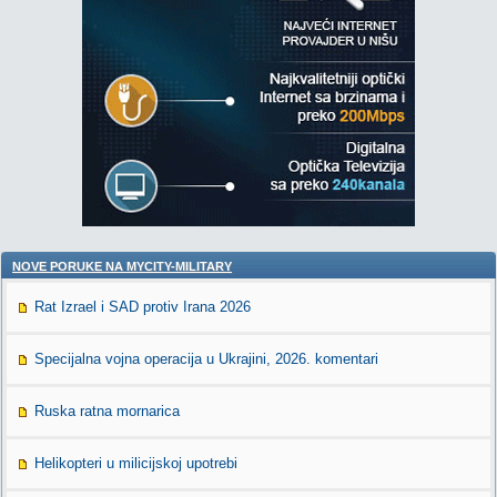
NOVE PORUKE NA MYCITY-MILITARY
Rat Izrael i SAD protiv Irana 2026
Specijalna vojna operacija u Ukrajini, 2026. komentari
Ruska ratna mornarica
Helikopteri u milicijskoj upotrebi