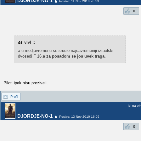
DJORDJE-NO-1
Poslao: 11 Nov 2010 20:53
0
vlvl ::
a u medjuvremenu se srusio najsavremeniji izraelski
dvosedi F 16,
a za posadom se jos uvek traga.
Piloti ipak nisu preziveli.
Profil
Idi na vr
DJORDJE-NO-1
Poslao: 13 Nov 2010 16:05
0