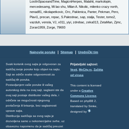
LostInSpaceandTime
,
MagicniHerpes
,
Malahit
,
markolopin
,
mercedesamg
,
Mi lao shu
,
Milan A. Nikolic
,
milenko crazy north
,
nenad81
,
nikolapetkovic
,
Orc
,
Paklenica
,
Panter
,
Pekman
,
Pero
,
Plavi1
,
precan
,
repac
,
S.Palestinac
,
sap
,
stalja
,
Tester
,
tomo2
,
vazduh
,
vensla
,
VJ
,
x011
,
yiyi
,
zdrebac
,
zeka013
,
ZetaMan
,
Zjmc
,
Zoran1959
,
Zorge
,
79693
|
|
Najnovije poruke
Sitemap
Urednički tim
Svaki korisnik ovog sajta je odgovoran za
Prijateljski sajtovi:
,
,
sadržaj svoje poruke koju objavi na sajtu.
Vesti
MyCity.rs
Zaštita
Sajt se odriče svake odgovornosti za
od virusa
sadržaj tih poruka.
Postavljanjem vaše poruke ili vašeg
This content is licensed
autorskog dela na ovaj sajt, saglasni ste da
under a
Creative
ovaj sajt postaje distributer vašeg dela, i
Commons License
.
odričete se mogućnosti njegovog
Based on phpBB 2,
povlačenja ili brisanja, bez saglasnosti
translated by Simke,
uprave sajta.
designed by
Distribucija sadržaja sa ovog sajta je
dozvoljena samo u nekomercijalne svrhe, uz
obaveznu napomenu da je sadržaj preuzet