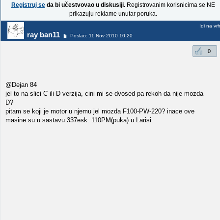
Registruj se
da bi učestvovao u diskusiji.
Registrovanim korisnicima se NE
prikazuju reklame unutar poruka.
Idi na vr
ray ban11
Poslao: 11 Nov 2010 10:20
0
@Dejan 84
jel to na slici C ili D verzija, cini mi se dvosed pa rekoh da nije mozda
D?
pitam se koji je motor u njemu jel mozda F100-PW-220? inace ove
masine su u sastavu 337esk. 110PM(puka) u Larisi.