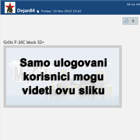
Idi na vr
Dejan84
Poslao: 10 Nov 2010 23:42
0
Grčki F-16C block 52+