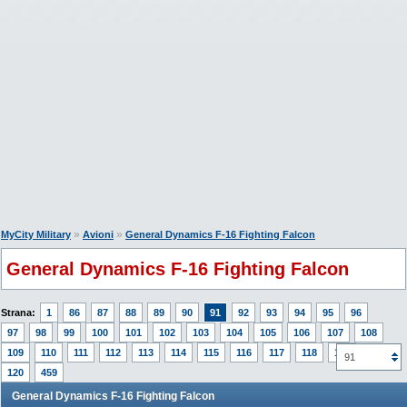
»
»
MyCity Military
Avioni
General Dynamics F-16 Fighting Falcon
General Dynamics F-16 Fighting Falcon
Strana:
1
86
87
88
89
90
91
92
93
94
95
96
97
98
99
100
101
102
103
104
105
106
107
108
109
110
111
112
113
114
115
116
117
118
119
91
120
459
General Dynamics F-16 Fighting Falcon