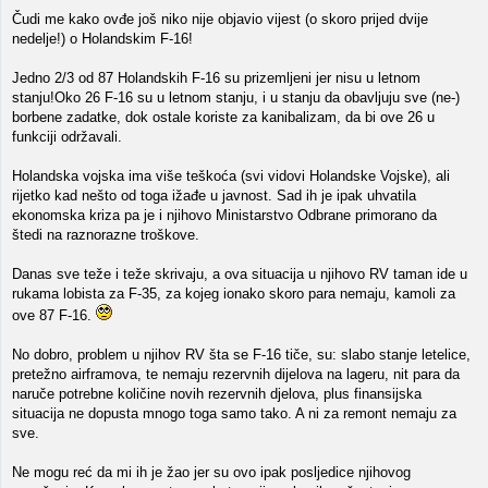
Čudi me kako ovđe još niko nije objavio vijest (o skoro prijed dvije
nedelje!) o Holandskim F-16!
Jedno 2/3 od 87 Holandskih F-16 su prizemljeni jer nisu u letnom
stanju!Oko 26 F-16 su u letnom stanju, i u stanju da obavljuju sve (ne-)
borbene zadatke, dok ostale koriste za kanibalizam, da bi ove 26 u
funkciji održavali.
Holandska vojska ima više teškoća (svi vidovi Holandske Vojske), ali
rijetko kad nešto od toga ižađe u javnost. Sad ih je ipak uhvatila
ekonomska kriza pa je i njihovo Ministarstvo Odbrane primorano da
štedi na raznorazne troškove.
Danas sve teže i teže skrivaju, a ova situacija u njihovo RV taman ide u
rukama lobista za F-35, za kojeg ionako skoro para nemaju, kamoli za
ove 87 F-16.
No dobro, problem u njihov RV šta se F-16 tiče, su: slabo stanje letelice,
pretežno airframova, te nemaju rezervnih dijelova na lageru, nit para da
naruče potrebne količine novih rezervnih djelova, plus finansijska
situacija ne dopusta mnogo toga samo tako. A ni za remont nemaju za
sve.
Ne mogu reć da mi ih je žao jer su ovo ipak posljedice njihovog