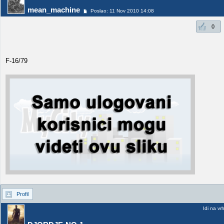
mean_machine
Poslao: 11 Nov 2010 14:08
0
F-16/79
Profil
Idi na vr