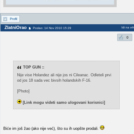
Profil
ZlatniOrao
Idi na vr
Poslao: 14 Nov 2010 15:29
0
TOP GUN ::
Nije vise Holandez ali nije jos ni Cileanac. Odleteli prvi
od jos 18 sada vec bivsih holandskih F-16.
[Photo]
[Link mogu videti samo ulogovani korisnici]
Biće im još žao (ako nije već), što su ih uopšte prodali.