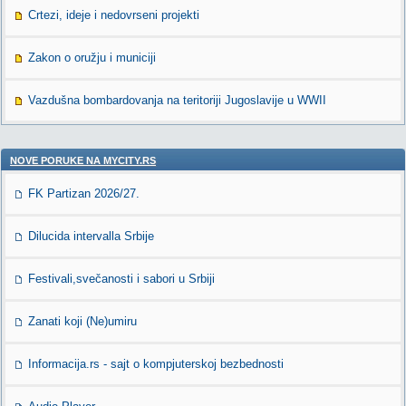
Crtezi, ideje i nedovrseni projekti
Zakon o oružju i municiji
Vazdušna bombardovanja na teritoriji Jugoslavije u WWII
NOVE PORUKE NA MYCITY.RS
FK Partizan 2026/27.
Dilucida intervalla Srbije
Festivali,svečanosti i sabori u Srbiji
Zanati koji (Ne)umiru
Informacija.rs - sajt o kompjuterskoj bezbednosti