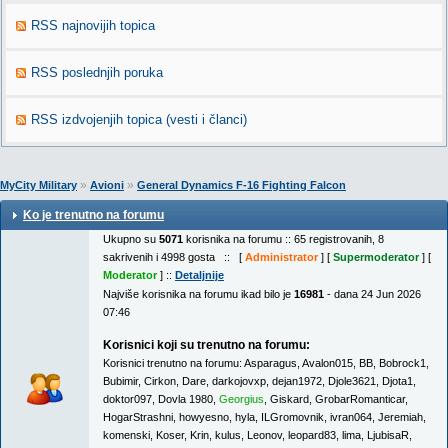
RSS najnovijih topica
RSS poslednjih poruka
RSS izdvojenjih topica (vesti i članci)
»
»
MyCity Military
Avioni
General Dynamics F-16 Fighting Falcon
Ko je trenutno na forumu
Ukupno su
5071
korisnika na forumu :: 65 registrovanih, 8
sakrivenih i 4998 gosta :: [
Administrator
] [
Supermoderator
] [
Moderator
] ::
Detaljnije
Najviše korisnika na forumu ikad bilo je
16981
- dana 24 Jun 2026
07:46
Korisnici koji su trenutno na forumu:
Korisnici trenutno na forumu:
Asparagus
,
Avalon015
,
BB
,
Bobrock1
,
Bubimir
,
Cirkon
,
Dare
,
darkojovxp
,
dejan1972
,
Djole3621
,
Djota1
,
doktor097
,
Dovla 1980
,
Georgius
,
Giskard
,
GrobarRomanticar
,
HogarStrashni
,
howyesno
,
hyla
,
ILGromovnik
,
ivran064
,
Jeremiah
,
komenski
,
Koser
,
Krin
,
kulus
,
Leonov
,
leopard83
,
lima
,
LjubisaR
,