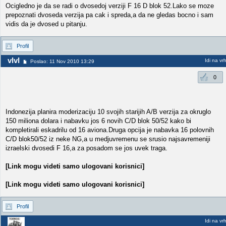
Ocigledno je da se radi o dvosedoj verziji F 16 D blok 52.Lako se moze
prepoznati dvoseda verzija pa cak i spreda,a da ne gledas bocno i sam
vidis da je dvosed u pitanju.
Profil
vlvl
Idi na vr
Poslao: 11 Nov 2010 13:29
0
Indonezija planira moderizaciju 10 svojih starijih A/B verzija za okruglo
150 miliona dolara i nabavku jos 6 novih C/D blok 50/52 kako bi
kompletirali eskadrilu od 16 aviona.Druga opcija je nabavka 16 polovnih
C/D blok50/52 iz neke NG,a u medjuvremenu se srusio najsavremeniji
izraelski dvosedi F 16,a za posadom se jos uvek traga.
[Link mogu videti samo ulogovani korisnici]
[Link mogu videti samo ulogovani korisnici]
Profil
Idi na vr