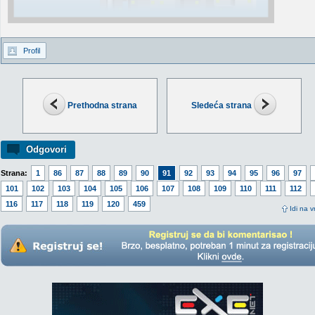
Profil
Prethodna strana
Sledeća strana
Odgovori
Strana:
1
86
87
88
89
90
91
92
93
94
95
96
97
101
102
103
104
105
106
107
108
109
110
111
112
116
117
118
119
120
459
Idi na v