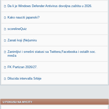
Da li je Windows Defender Antivirus dovoljna zaštita u 2026.
Kako nauciti japanski?
scorelineQuiz
Zanati koji (Ne)umiru
Zanimljivi i smešni statusi sa Twittera,Facebooka i ostalih soc.
mreža
FK Partizan 2026/27.
Dilucida intervalla Srbije
U FOKUSU NA MYCITY