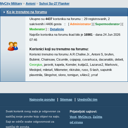
»
»
MyCity Military
Avioni
Suhoj Su-27 Flanker
Ko je trenutno na forumu
Ukupno su
4437
korisnika na forumu :: 29 registrovanih, 2
sakrivenih i 4406 gosta :: [
Administrator
] [
Supermoderator
] [
Moderator
] ::
Detaljnije
Najviše korisnika na forumu ikad bilo je
16981
- dana 24 Jun 2026
07:46
Korisnici koji su trenutno na forumu:
Korisnici trenutno na forumu:
A.R.Chafee.Jr.
,
Antoni S
,
brufen
,
Bubimir
,
Chainsaw
,
Cicumile
,
cojapop
,
cuvarkuca
,
dacanaldo
,
debeli
,
Georgius
,
jarovitt
,
kapela
,
Komder
,
kutija11
,
Lazarus2
,
Markovic
,
Medojed
,
mileta4
,
Milometer
,
rikirubio
,
ruso
,
S-lash
,
saputnik
plavetnila
,
Slingshot
,
slono
,
tomigun
,
xAlex2
,
yrraf
|
|
Najnovije poruke
Sitemap
Urednički tim
Svaki korisnik ovog sajta je odgovoran za
Prijateljski sajtovi:
,
,
sadržaj svoje poruke koju objavi na sajtu.
Vesti
MyCity.rs
Zaštita
Sajt se odriče svake odgovornosti za
od virusa
sadržaj tih poruka.