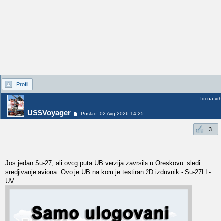
Profil
Idi na vr
USSVoyager
Poslao: 02 Avg 2026 14:25
3
Jos jedan Su-27, ali ovog puta UB verzija zavrsila u Oreskovu, sledi
sredjivanje aviona. Ovo je UB na kom je testiran 2D izduvnik - Su-27LL-
UV