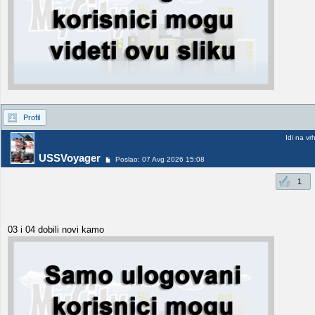
Profil
Idi na vr
USSVoyager
Poslao: 07 Avg 2026 15:08
1
03 i 04 dobili novi kamo