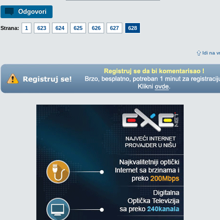
Odgovori
Strana:
1
623
624
625
626
627
628
Idi na v