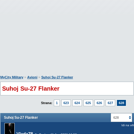
»
»
MyCity Military
Avioni
Suhoj Su-27 Flanker
Suhoj Su-27 Flanker
Strana:
1
623
624
625
626
627
628
Suhoj Su-27 Flanker
628
Idi na vr
Vlada78