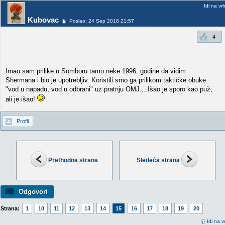
Idi na vr
Kubovac
Poslao: 24 Sep 2018 21:57
4
Imao sam prilike u Somboru tamo neke 1996. godine da vidim
Shermana i bio je upotrebljiv. Koristili smo ga prilikom taktičke obuke
"vod u napadu, vod u odbrani" uz pratnju OMJ....Išao je sporo kao puž,
ali je išao!
Profil
Prethodna strana
Sledeća strana
Odgovori
Strana:
1
10
11
12
13
14
15
16
17
18
19
20
Idi na v