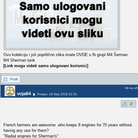
Ovu kolekciju i još poprilično slika imate OVDE u fb grupi M4 Šerman
M4 Sherman tank
[Link mogu videti samo ulogovani korisnici]
Profil
Idi na vr
voja64
Poslao: 19 Sep 2018 21:51
2
French farmers are awesome. who keeps 8 engines for 70 years without
having any use for them?
"Radial engines for Sherman's"