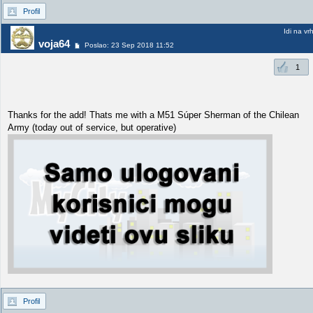
Profil
Idi na vr
voja64
Poslao: 23 Sep 2018 11:52
1
Thanks for the add! Thats me with a M51 Súper Sherman of the Chilean
Army (today out of service, but operative)
Profil