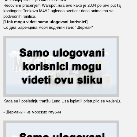
Redovnim praćenjem Warspot.ru/a evo kako je 2004 po prvi put taj
kontingent Tenkova M4A2 ugledao svetlost dana snimcima sa
podvodnih ronilica.
[Link mogu videti samo ulogovani korisnici]
Со дна Баренцева моря подняли танк "Шерман"
Kada su i poslednju tranšu Lend Liza isplatili pristupilo se vađenju.
«Шерманы» из морских глубин