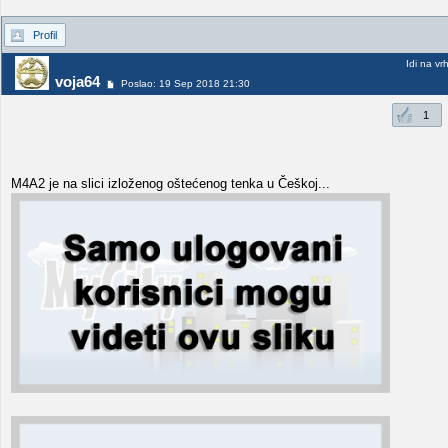
Profil
Idi na vr
voja64
Poslao: 19 Sep 2018 21:30
1
M4A2 je na slici izloženog oštećenog tenka u Češkoj...