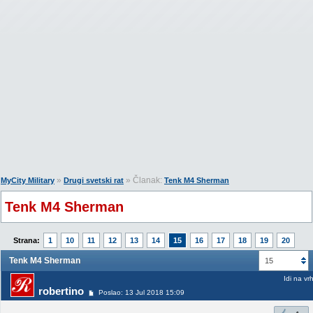
»
» Članak:
MyCity Military
Drugi svetski rat
Tenk M4 Sherman
Tenk M4 Sherman
Strana:
1
10
11
12
13
14
15
16
17
18
19
20
Tenk M4 Sherman
15
Idi na vr
robertino
Poslao: 13 Jul 2018 15:09