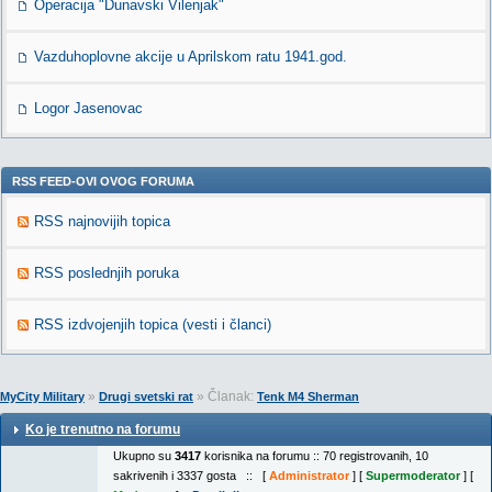
Operacija "Dunavski Vilenjak"
Vazduhoplovne akcije u Aprilskom ratu 1941.god.
Logor Jasenovac
RSS FEED-OVI OVOG FORUMA
RSS najnovijih topica
RSS poslednjih poruka
RSS izdvojenjih topica (vesti i članci)
»
» Članak:
MyCity Military
Drugi svetski rat
Tenk M4 Sherman
Ko je trenutno na forumu
Ukupno su
3417
korisnika na forumu :: 70 registrovanih, 10
sakrivenih i 3337 gosta :: [
Administrator
] [
Supermoderator
] [