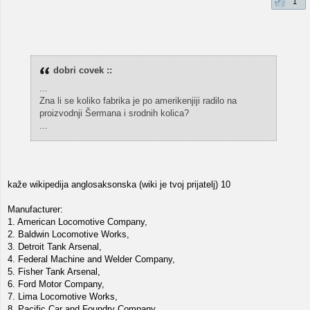
1
dobri covek ::
...
Zna li se koliko fabrika je po amerikenjiji radilo na
proizvodnji Šermana i srodnih kolica?
...
kaže wikipedija anglosaksonska (wiki je tvoj prijatelj) 10
Manufacturer:
1. American Locomotive Company,
2. Baldwin Locomotive Works,
3. Detroit Tank Arsenal,
4. Federal Machine and Welder Company,
5. Fisher Tank Arsenal,
6. Ford Motor Company,
7. Lima Locomotive Works,
8. Pacific Car and Foundry Company,