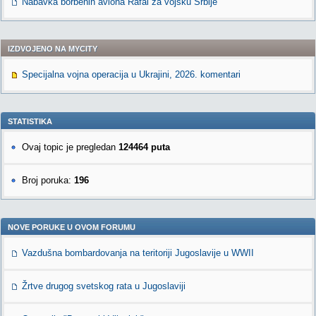
Nabavka borbenih aviona Rafal za vojsku Srbije
IZDVOJENO NA MYCITY
Specijalna vojna operacija u Ukrajini, 2026. komentari
STATISTIKA
Ovaj topic je pregledan
124464 puta
Broj poruka:
196
NOVE PORUKE U OVOM FORUMU
Vazdušna bombardovanja na teritoriji Jugoslavije u WWII
Žrtve drugog svetskog rata u Jugoslaviji