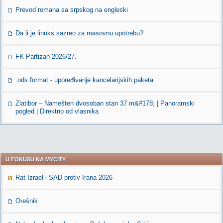
Prevod romana sa srpskog na engleski
Da li je linuks sazreo za masovnu upotrebu?
FK Partizan 2026/27.
.ods format - upoređivanje kancelarijskih paketa
Zlatibor – Namešten dvosoban stan 37 m&#178; | Panoramski
pogled | Direktno od vlasnika
U FOKUSU NA MYCITY
Rat Izrael i SAD protiv Irana 2026
Orešnik