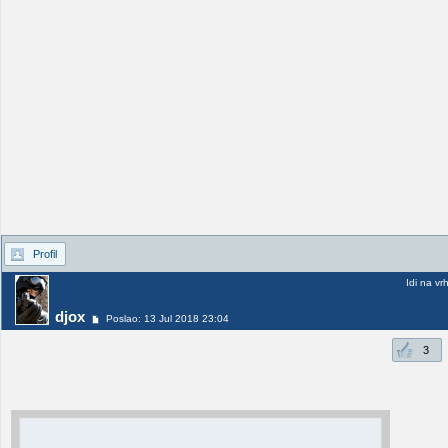
Profil
Idi na vr
djox
Poslao: 13 Jul 2018 23:04
3