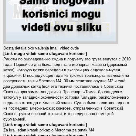
Dosta detalja oko vađenja ima i video ovde
[Link mogu videti samo ulogovani korisnici]
Работы по обследованию судна и подъёму его груза ведутся с 2010
года. Первой со дна была поднята инженерная машина (дорожный
каток), которую позже передали в экспозицию ледокола-музея
«Красин». В последующие годы из трюмов транспорта извлекли на
поверхность танки Sherman M4, 90-мм зенитное орудие М2 и ещё
два дорожных катка (вся эта техника поставлялась в Советский
Союз по программе ленд-лиза). Транспорт «Томас Дональдсон»
затонул у западной оконечности острова Кильдин, расположенного
недалеко от входа в Кольский залив. Судно было в составе одного
из последних американских конвоев, отправленных в Советский
Союз с грузом военной техники, и торпедировано немецкой
субмариной.
[Link mogu videti samo ulogovani korisnici]
Za kraj jedan kratak prikaz o Motorima za tenak M4
[Link mogu videti samo ulogovani korisnici]