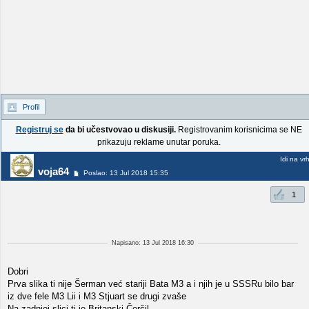
Profil
Registruj se
da bi učestvovao u diskusiji.
Registrovanim korisnicima se NE
prikazuju reklame unutar poruka.
Idi na vr
voja64
Poslao: 13 Jul 2018 15:35
1
Napisano: 13 Jul 2018 16:30
Dobri
Prva slika ti nije Šerman već stariji Bata M3 a i njih je u SSSRu bilo bar
iz dve fele M3 Lii i M3 Stjuart se drugi zvaše
Na zadnjoj slici ti je Britanski Čerčil.