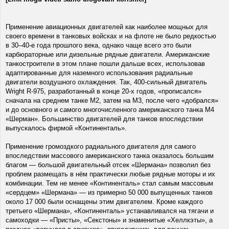
Применение авиационных двигателей как наиболее мощных для
своего времени в танковых войсках и на флоте не было редкостью
в 30–40-е года прошлого века, однако чаще всего это были
карбюраторные или дизельные рядные двигатели. Американские
танкостроители в этом плане пошли дальше всех, использовав
адаптированные для наземного использования радиальные
двигатели воздушного охлаждения. Так, 400-сильный двигатель
Wright R-975, разработанный в конце 20-х годов, «прописался»
сначала на среднем танке M2, затем на M3, после чего «добрался»
и до основного и самого многочисленного американского танка M4
«Шерман». Большинство двигателей для танков впоследствии
выпускалось фирмой «Континенталь».
Применение громоздкого радиального двигателя для самого
впоследствии массового американского танка оказалось большим
благом — большой двигательный отсек «Шермана» позволил без
проблем размещать в нём практически любые рядные моторы и их
комбинации. Тем не менее «Континенталь» стал самым массовым
«сердцем» «Шермана» — из примерно 50 000 выпущенных танков
около 17 000 были оснащены этим двигателем. Кроме каждого
третьего «Шермана», «Континенталь» устанавливался на тягачи и
самоходки — «Присты», «Секстоны» и знаменитые «Хеллкэты», а