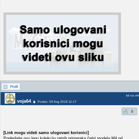
Profil
Idi na vr
voja64
Poslao: 05 Avg 2018 11:17
0
[Link mogu videti samo ulogovani korisnici]
Pogledajte ovu lepu kolekciju ratnih primeraka četiri modela M4 od