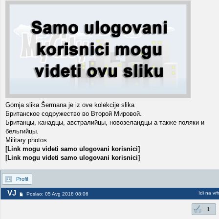
Gornja slika Šermana je iz ove kolekcije slika
Британское содружество во Второй Мировой.
Британцы, канадцы, австралийцы, новозеландцы а также поляки и
бельгийцы.
Military photos
[Link mogu videti samo ulogovani korisnici]
[Link mogu videti samo ulogovani korisnici]
Profil
VJ
Idi na vr
Poslao: 05 Avg 2018 08:06
1