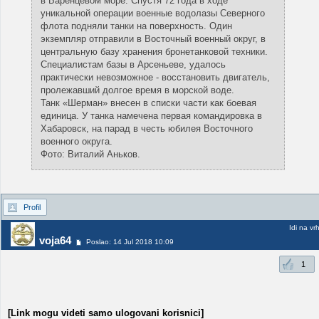
в Баренцевом море. Спустя 72 года в ходе
уникальной операции военные водолазы Северного
флота подняли танки на поверхность. Один
экземпляр отправили в Восточный военный округ, в
центральную базу хранения бронетанковой техники.
Специалистам базы в Арсеньеве, удалось
практически невозможное - восстановить двигатель,
пролежавший долгое время в морской воде.
Танк «Шерман» внесен в списки части как боевая
единица. У танка намечена первая командировка в
Хабаровск, на парад в честь юбилея Восточного
военного округа.
Фото: Виталий Аньков.
Profil
Idi na vr
voja64
Poslao: 14 Jul 2018 10:09
1
[Link mogu videti samo ulogovani korisnici]