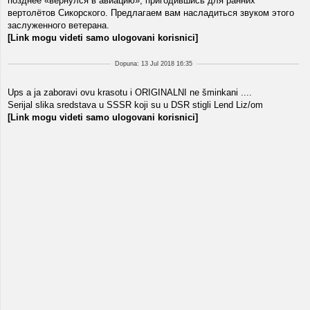
позднее «вернулся в авиацию», пригодившись для ранних
вертолётов Сикорского. Предлагаем вам насладиться звуком этого
заслуженного ветерана.
[Link mogu videti samo ulogovani korisnici]
Dopuna: 13 Jul 2018 16:35
Ups a ja zaboravi ovu krasotu i ORIGINALNI ne šminkani ....
Serijal slika sredstava u SSSR koji su u DSR stigli Lend Liz/om
[Link mogu videti samo ulogovani korisnici]