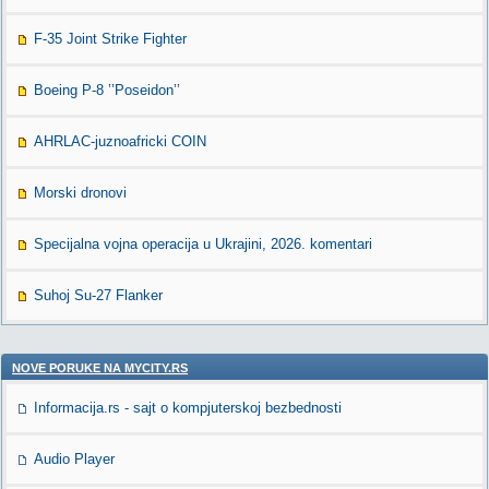
F-35 Joint Strike Fighter
Boeing P-8 ’’Poseidon’’
AHRLAC-juznoafricki COIN
Morski dronovi
Specijalna vojna operacija u Ukrajini, 2026. komentari
Suhoj Su-27 Flanker
NOVE PORUKE NA MYCITY.RS
Informacija.rs - sajt o kompjuterskoj bezbednosti
Audio Player