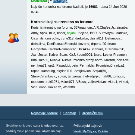
Moderator
] ::
Detaljnije
Najviše korisnika na forumu ikad bilo je
16981
- dana 24 Jun 2026
07:46
Korisnici koji su trenutno na forumu:
Korisnici trenutno na forumu:
357magnum
,
A.R.Chafee.Jr.
,
airsuba
,
Andy
,
Apok
,
blue
,
bobor
,
bojank
,
Bojcca
,
BSD
,
Burovnyak
,
carinko
,
Cicumile
,
crnirocko
,
cvrle312
,
darkojbn
,
dejina811
,
Dekanovic
,
dolinalima
,
DonRumataEstorski
,
dozorni
,
drpera
,
Džekson
,
Gargantua
,
GrobarRomanticar
,
HrcAk47
,
iceburn
,
ILGromovnik
,
Jaz
,
Jester
,
Kajzer Soze
,
KizJ
,
koom0001
,
ladro
,
Lester Freamon
,
lima
,
luka35
,
Milan A. Nikolic
,
milenko crazy north
,
Miler88
,
nelezele
,
nemkea71
,
opt1
,
Papadubi
,
pein
,
Permaldar
,
Promising0
,
radza1
,
repac
,
samsung
,
skylab1111
,
Smiljkovich
,
Srdjadj70
,
StankoVrankovic
,
suton
,
tanzanija
,
theNedjeljko
,
Tihi86
,
tomigun
,
tooooom
,
troki1971
,
Valter071
,
VBoss
,
veljkovicdani
,
vidra1
,
virked
,
Vića
,
vobo
,
vuksa72
,
Weah88
|
|
Najnovije poruke
Sitemap
Urednički tim
Svaki korisnik ovog sajta je odgovoran za
Prijateljski sajtovi:
,
,
sadržaj svoje poruke koju objavi na sajtu.
Vesti
MyCity.rs
Zaštita