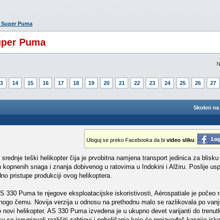
5 Super Puma
Super Puma
N
3
14
15
16
17
18
19
20
21
22
23
24
25
26
27
Skokni na 
Uloguj se preko Facebooka da bi
video sliku
:
 srednje teški helikopter čija je prvobitna namjena transport jedinica za blis
h kopnenih snaga i znanja dobivenog u ratovima u Indokini i Alžiru. Poslije us
o pristupe produkciji ovog helikoptera.
S 330 Puma te njegove eksploatacijske iskoristivosti, Aérospatiale je počeo r
nogo čemu. Novija verzija u odnosu na prethodnu malo se razlikovala po vanjs
o novi helikopter. AS 330 Puma izvedena je u ukupno devet varijanti do trenut
se ispunjavali različiti zahtjevi i poboljšanja koje će proizvođač kasnije iskor