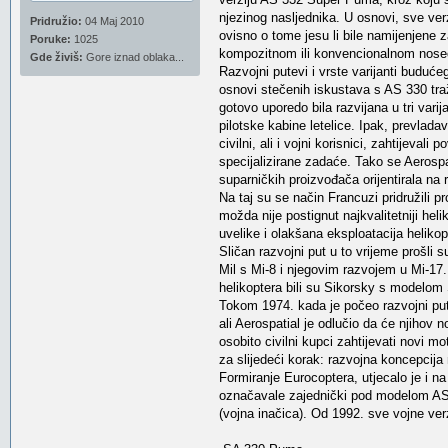
njezinog nasljednika. U osnovi, sve ve
Pridružio:
04 Maj 2010
ovisno o tome jesu li bile namijenjene za 
Poruke:
1025
kompozitnom ili konvencionalnom nose
Gde živiš:
Gore iznad oblaka...
Razvojni putevi i vrste varijanti budućeg
osnovi stečenih iskustava s AS 330 traž
gotovo uporedo bila razvijana u tri varij
pilotske kabine letelice. Ipak, prevla
civilni, ali i vojni korisnici, zahtije
specijalizirane zadaće. Tako se Aerospat
suparničkih proizvođača orijentirala na 
Na taj su se način Francuzi pridružili 
možda nije postignut najkvalitetniji hel
uvelike i olakšana eksploatacija helikop
Sličan razvojni put u to vrijeme prošli
Mil s Mi-8 i njegovim razvojem u Mi-17.
helikoptera bili su Sikorsky s modelo
Tokom 1974. kada je počeo razvojni put
ali Aerospatial je odlučio da će njihov 
osobito civilni kupci zahtijevati novi m
za slijedeći korak: razvojna koncepcija 
Formiranje Eurocoptera, utjecalo je i n
označavale zajednički pod modelom AS 
(vojna inačica). Od 1992. sve vojne ve