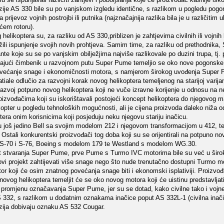
rzije AS 330 bile su po vanjskom izgledu identične, s razlikom u pogledu pogo
prijevoz vojnih postrojbi ili putnika (najznačajnija razlika bila je u različitim 
ćem rotoru).
 helikoptera su, za razliku od AS 330,priblizen je zahtjevima civilnih ili vojnih
ili ispunjenje svojih novih prohtjeva. Samim time, za razliku od prethodnika
ante koje su se po vanjskim obilježjima najviše razlikovale po duzini trupa, tj.
davajući čimbenik u razvojnom putu Super Pume temeljio se oko nove pogonske 
vali povećanje snage i ekonomičnosti motora, s namjerom širokog uvođenja Super
iale odlučio za razvojni korak novog helikoptera temeljenog na starijoj varija
razvoj potpuno novog helikoptera koji ne vuče izravne korijenje u odnosu na neki
proizvođačima koji su iskorištavali postojeći koncept helikoptera do njegovo
ikopter u pogledu tehnoloških mogućnosti, ali je cijena proizvoda daleko niža o
tera onim korisnicima koji posjeduju neku njegovu stariju inačicu.
 su još jedino Bell sa svojim modelom 212 i njegovom transformacijom u 412, 
 Ostali konkurentski proizvođači tog doba koji su se orijentirali na potpuno n
m S-70 i S-76, Boeing s modelom 179 te Westland s modelom WG.30.
 stvaranja Super Pume, prve Pume s Turmo IVC motorima bile su već u široko
novi projekt zahtijevati više snage nego što nude trenutačno dostupni Turmo mo
otor koji će osim znatnog povećanja snage biti i ekonomski isplativiji. Proizvo
novog helikoptera temeljit će se oko novog motora koji će uistinu predstavljati 
a promjenu označavanja Super Pume, jer su se dotad, kako civilne tako i vojne
332, s razlikom u dodatnim oznakama inačice poput AS 332L-1 (civilna inači
rzija dobivaju oznaku AS 532 Cougar.