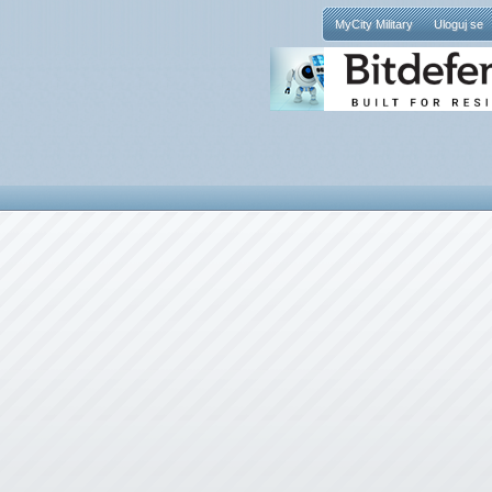
MyCity Military
Uloguj se