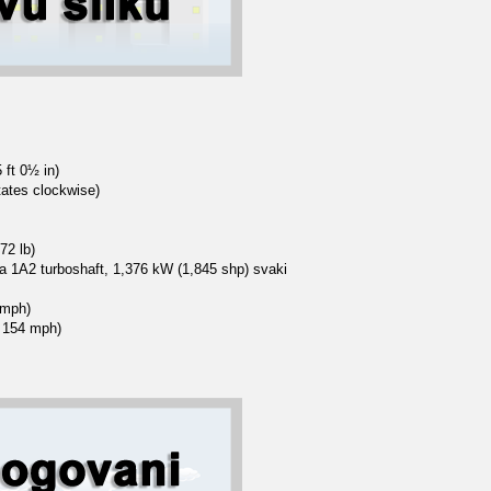
 ft 0½ in)
tates clockwise)
72 lb)
 1A2 turboshaft, 1,376 kW (1,845 shp) svaki
 mph)
, 154 mph)