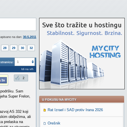
apisano na dan:
30.5.2011
28
29
30
32
1
stranicu:
Idi na vrh
2
ku podršku. Sam
pjeha Super Frelon,
U FOKUSU NA MYCITY
Rat Izrael i SAD protiv Irana 2026
azvoj AS 332 koji
kim obilježima, ali
ka prelaska na
Orešnik
istiti za stvaranje