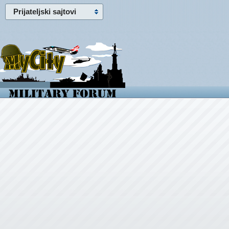
Prijateljski sajtovi