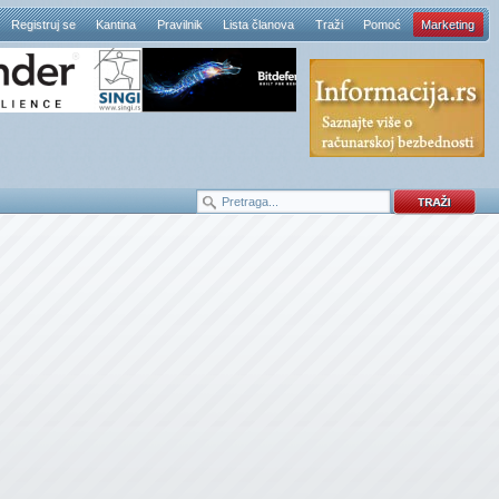
Registruj se
Kantina
Pravilnik
Lista članova
Traži
Pomoć
Marketing