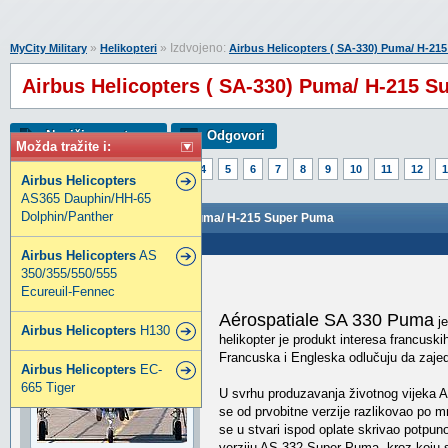
»
» Izdvojeno:
MyCity Military
Helikopteri
Airbus Helicopters ( SA-330) Puma/ H-21
Airbus Helicopters ( SA-330) Puma/ H-215 
Napiši novu temu
Odgovori
Možda tražite i:
Strana:
1
2
3
4
5
6
7
8
9
10
11
12
1
Airbus
Helicopters
AS365 Dauphin/HH-65
Dolphin/Panther
Airbus Helicopters ( SA-330) Puma/ H-215 Super Puma
Poslao: 30 Maj 2011 22:48
Airbus
Helicopters
AS
350/355/550/555
SRDJAN254
Ecureuil-Fennec
Super građanin
Aérospatiale SA 330 Puma
je
Airbus
Helicopters
H130
helikopter je produkt interesa francuski
Francuska i Engleska odlučuju da zajedn
Airbus
Helicopters
EC-
665 Tiger
U svrhu produzavanja životnog vijeka A
se od prvobitne verzije razlikovao po m
se u stvari ispod oplate skrivao potpun
verziju AS 332 Super Puma, kroz koju su 