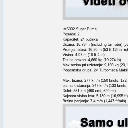
-AS332 Super Puma
Posada: 2
Kapacitet: 24 putnika
Duzina: 16.79 m (including tail rotor) (55
Promjer rotora: 16.20 m (53 ft 1½ in -ro
Visina: 4.97 m (16 ft 4 in)
Tezina prazan: 4,660 kg (10,274 lb)
Max tezina pri uzletanju: 9,150 kg (20,1
Pogosnska grupa: 2× Turbomeca Makila
Max. brzina: 277 km/h (150 knots, 172
brzina krstarenja: 247 km/h (133 knots
Dolet: 851 km (460 nmi, 529 mi)
Najveca visina leta: 5,180 m (16,995 ft)
Brzina penjanja: 7.4 m/s (1,447 ft/min)