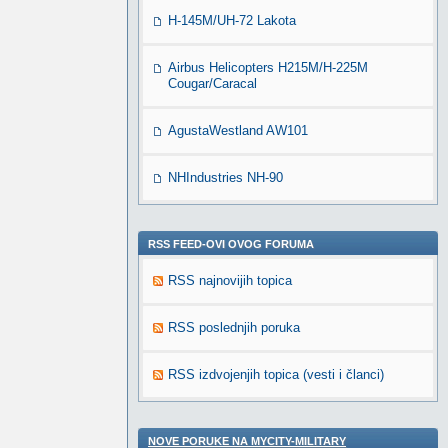
H-145M/UH-72 Lakota
Airbus Helicopters H215M/H-225M
Cougar/Caracal
AgustaWestland AW101
NHIndustries NH-90
RSS FEED-OVI OVOG FORUMA
RSS najnovijih topica
RSS poslednjih poruka
RSS izdvojenjih topica (vesti i članci)
NOVE PORUKE NA MYCITY-MILITARY