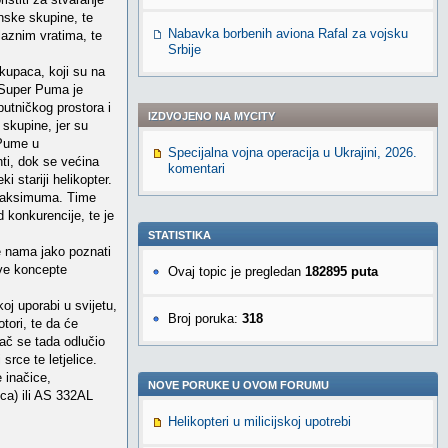
nske skupine, te
Nabavka borbenih aviona Rafal za vojsku
ulaznim vratima, te
Srbije
 kupaca, koji su na
, Super Puma je
 putničkog prostora i
IZDVOJENO NA MYCITY
skupine, jer su
 Pume u
Specijalna vojna operacija u Ukrajini, 2026.
nti, dok se većina
komentari
 stariji helikopter.
g maksimuma. Time
d konkurencije, te je
STATISTIKA
te nama jako poznati
ove koncepte
Ovaj topic je pregledan
182895 puta
j uporabi u svijetu,
Broj poruka:
318
tori, te da će
đač se tada odlučio
srce te letjelice.
 inačice,
NOVE PORUKE U OVOM FORUMU
ca) ili AS 332AL
Helikopteri u milicijskoj upotrebi