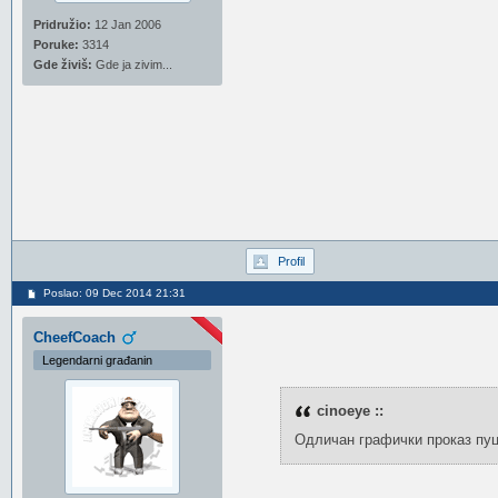
Pridružio:
12 Jan 2006
Poruke:
3314
Gde živiš:
Gde ja zivim...
Profil
Poslao: 09 Dec 2014 21:31
CheefCoach
Legendarni građanin
cinoeye ::
Одличан графички проказ пу