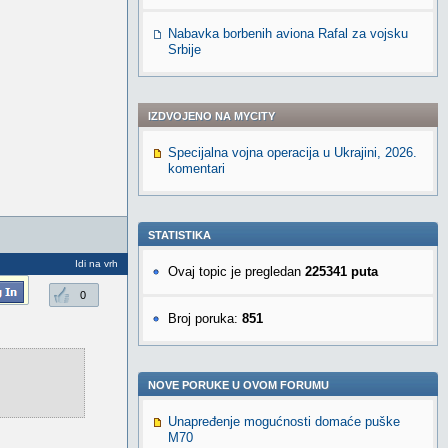
Nabavka borbenih aviona Rafal za vojsku
Srbije
IZDVOJENO NA MYCITY
Specijalna vojna operacija u Ukrajini, 2026.
komentari
STATISTIKA
Idi na vrh
Ovaj topic je pregledan
225341 puta
0
Broj poruka:
851
NOVE PORUKE U OVOM FORUMU
Unapređenje mogućnosti domaće puške
M70