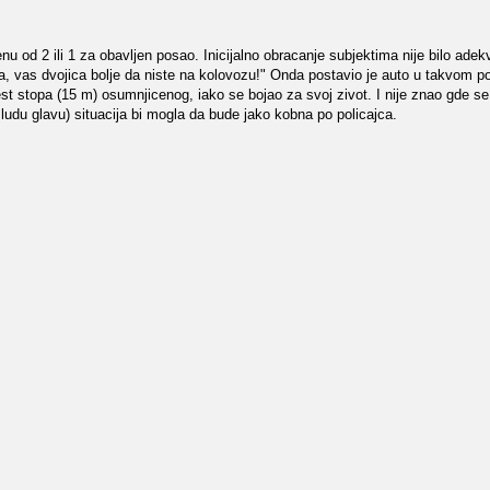
 od 2 ili 1 za obavljen posao. Inicijalno obracanje subjektima nije bilo adekv
a, vas dvojica bolje da niste na kolovozu!" Onda postavio je auto u takvom p
st stopa (15 m) osumnjicenog, iako se bojao za svoj zivot. I nije znao gde se 
 ludu glavu) situacija bi mogla da bude jako kobna po policajca.