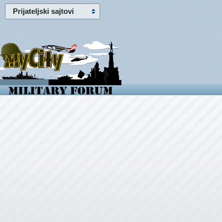
Prijateljski sajtovi