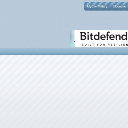
MyCity Military
Uloguj se