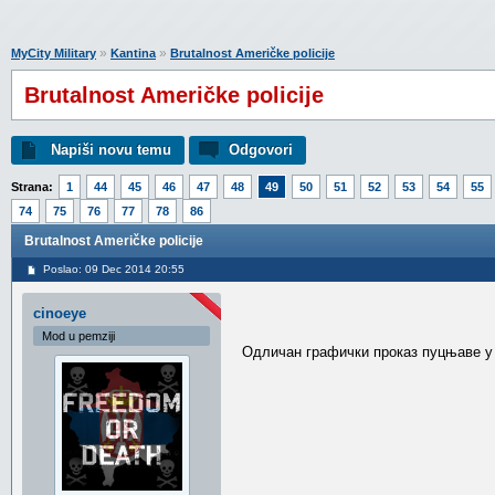
»
»
MyCity Military
Kantina
Brutalnost Američke policije
Brutalnost Američke policije
Napiši novu temu
Odgovori
Strana:
1
44
45
46
47
48
49
50
51
52
53
54
55
74
75
76
77
78
86
Brutalnost Američke policije
Poslao: 09 Dec 2014 20:55
cinoeye
Mod u pemziji
Одличан графички проказ пуцњаве у