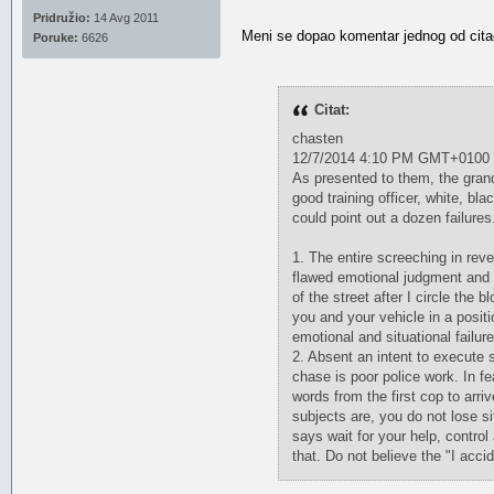
Pridružio:
14 Avg 2011
Meni se dopao komentar jednog od cita
Poruke:
6626
Citat:
chasten
12/7/2014 4:10 PM GMT+0100
As presented to them, the grand
good training officer, white, bl
could point out a dozen failures
1. The entire screeching in rev
flawed emotional judgment and 
of the street after I circle th
you and your vehicle in a positi
emotional and situational failure
2. Absent an intent to execute
chase is poor police work. In fe
words from the first cop to arr
subjects are, you do not lose s
says wait for your help, control
that. Do not believe the "I acci