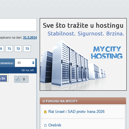
apisano na dan:
31.3.2014
70
71
72
73
49
stranicu:
Idi na vrh
0
U FOKUSU NA MYCITY
Rat Izrael i SAD protiv Irana 2026
Orešnik