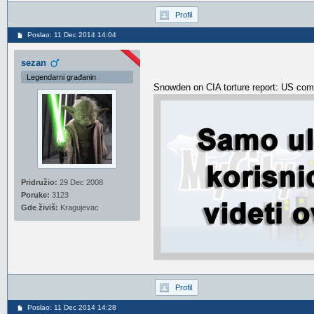
Profil
Poslao: 11 Dec 2014 14:04
sezan
Legendarni građanin
Snowden on CIA torture report: US co
Pridružio:
29 Dec 2008
Poruke:
3123
Gde živiš:
Kragujevac
Profil
Poslao: 11 Dec 2014 14:28