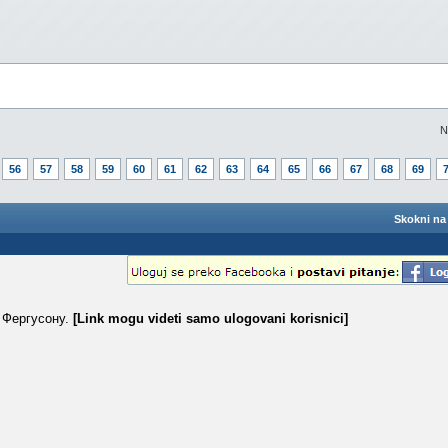
N
56
57
58
59
60
61
62
63
64
65
66
67
68
69
Skokni na 
 Фергусону.
[Link mogu videti samo ulogovani korisnici]