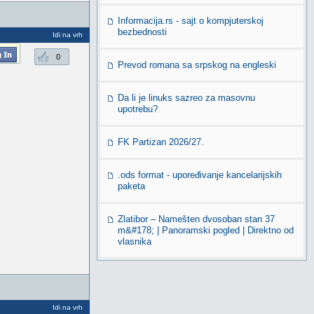
Informacija.rs - sajt o kompjuterskoj
bezbednosti
Idi na vrh
0
Prevod romana sa srpskog na engleski
Da li je linuks sazreo za masovnu
upotrebu?
FK Partizan 2026/27.
.ods format - upoređivanje kancelarijskih
paketa
Zlatibor – Namešten dvosoban stan 37
m&#178; | Panoramski pogled | Direktno od
vlasnika
Idi na vrh