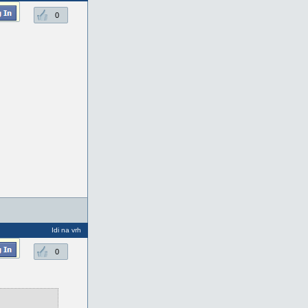
0
Idi na vrh
0