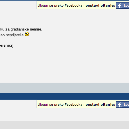
buku za gradjanske nemire.
kao neprijatelje
risnici]