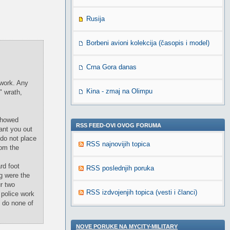
Rusija
Borbeni avioni kolekcija (časopis i model)
Crna Gora danas
 work. Any
Kina - zmaj na Olimpu
" wrath,
 showed
RSS FEED-OVI OVOG FORUMA
ant you out
 do not place
RSS najnovijih topica
rom the
rd foot
RSS poslednjih poruka
ng were the
r two
RSS izdvojenjih topica (vesti i članci)
 police work
o do none of
NOVE PORUKE NA MYCITY-MILITARY