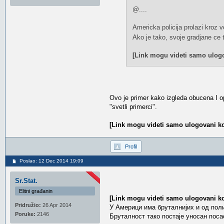
@....
Americka policija prolazi kroz 
Ako je tako, svoje gradjane ce tr
[Link mogu videti samo ulogo
Ovo je primer kako izgleda obucena I o
"svetli primerci".
[Link mogu videti samo ulogovani ko
Profil
Poslao: 12 Dec 2014 19:09
Sr.Stat.
Elitni građanin
[Link mogu videti samo ulogovani ko
Pridružio:
26 Apr 2014
У Америци има бруталнијих и од поли
Poruke:
2146
Бруталност тако постаје уносан поса