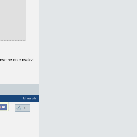
seve ne drze ovakvi
Idi na vrh
0