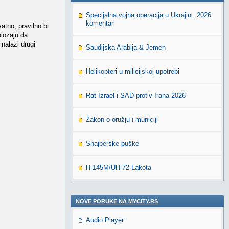
Specijalna vojna operacija u Ukrajini, 2026.
komentari
atno, pravilno bi
olozaju da
nalazi drugi
Saudijska Arabija & Jemen
Helikopteri u milicijskoj upotrebi
Rat Izrael i SAD protiv Irana 2026
Zakon o oružju i municiji
Snajperske puške
H-145M/UH-72 Lakota
NOVE PORUKE NA MYCITY.RS
Audio Player