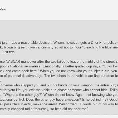
oca:
 jury made a reasonable decision. Wilson, however, gets a D- or F for police
ack, brown or green, given anonymity so as not to incur "breaching the blue line
. Just two:
erse NASCAR maneuver after the two failed to leave the middle of the street
poor situational awareness. Emotionally, a better graded cop says, "Guys I w
e block and come back here." When you do not know who your subjects are, you
on of potential disadvantage. The two shots in the vehicle are fine but stem f
.
 someone who slapped you and put his hands on your weapon, the entire 50 ya
ar for your life, you exit the vehicle to chase someone who cannot hide. Telli
ive, "Where is the other guy?" Wilson did not know. Again, not knowing who you
ituational control. Does the other guy have a weapon? Is he behind me? Good
 all possible subjects, make the arrest. Wilson went 50 yards out of his way t
dentally changed radio frequency, so help did not hear me."