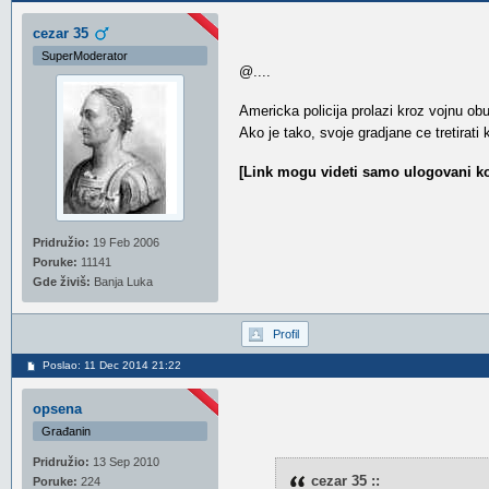
cezar 35
SuperModerator
@....
Americka policija prolazi kroz vojnu o
Ako je tako, svoje gradjane ce tretirati 
[Link mogu videti samo ulogovani ko
Pridružio:
19 Feb 2006
Poruke:
11141
Gde živiš:
Banja Luka
Profil
Poslao: 11 Dec 2014 21:22
opsena
Građanin
Pridružio:
13 Sep 2010
cezar 35 ::
Poruke:
224