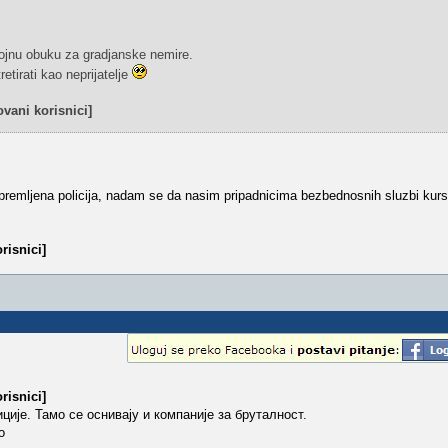
vojnu obuku za gradjanske nemire.
etirati kao neprijatelje
vani korisnici]
premljena policija, nadam se da nasim pripadnicima bezbednosnih sluzbi kur
risnici]
risnici]
ције. Тамо се оснивају и компаније за бруталност.
о