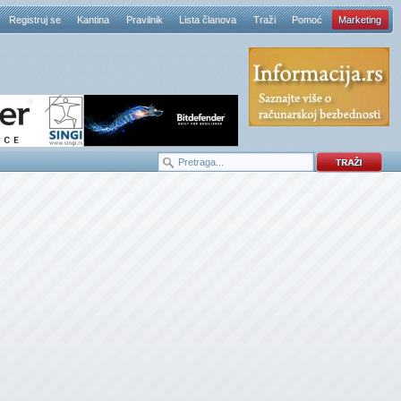
Registruj se
Kantina
Pravilnik
Lista članova
Traži
Pomoć
Marketing