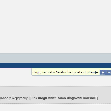
цњаве у Фергусону.
[Link mogu videti samo ulogovani korisnici]