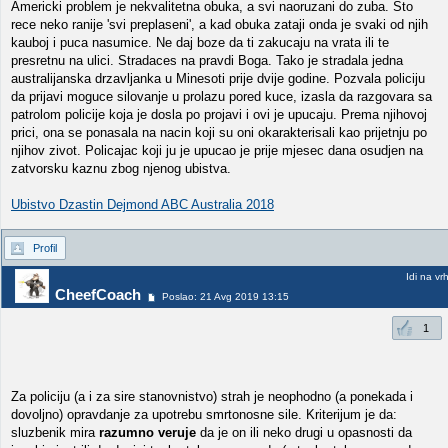
Americki problem je nekvalitetna obuka, a svi naoruzani do zuba. Sto
rece neko ranije 'svi preplaseni', a kad obuka zataji onda je svaki od njih
kauboj i puca nasumice. Ne daj boze da ti zakucaju na vrata ili te
presretnu na ulici. Stradaces na pravdi Boga. Tako je stradala jedna
australijanska drzavljanka u Minesoti prije dvije godine. Pozvala policiju
da prijavi moguce silovanje u prolazu pored kuce, izasla da razgovara sa
patrolom policije koja je dosla po projavi i ovi je upucaju. Prema njihovoj
prici, ona se ponasala na nacin koji su oni okarakterisali kao prijetnju po
njihov zivot. Policajac koji ju je upucao je prije mjesec dana osudjen na
zatvorsku kaznu zbog njenog ubistva.
Ubistvo Dzastin Dejmond ABC Australia 2018
Profil
Idi na vr
CheefCoach
Poslao: 21 Avg 2019 13:15
1
Za policiju (a i za sire stanovnistvo) strah je neophodno (a ponekada i
dovoljno) opravdanje za upotrebu smrtonosne sile. Kriterijum je da:
sluzbenik mira
razumno veruje
da je on ili neko drugi u opasnosti da