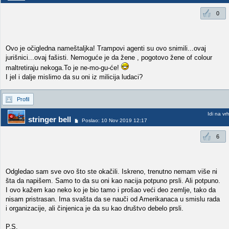
0
Ovo je očigledna nameštaljka! Trampovi agenti su ovo snimili...ovaj
jurišnici...ovaj fašisti. Nemoguće je da žene , pogotovo žene of colour
maltretiraju nekoga.To je ne-mo-gu-će!
I jel i dalje mislimo da su oni iz milicija ludaci?
Profil
Idi na vr
stringer bell
Poslao: 10 Nov 2019 12:17
6
Odgledao sam sve ovo što ste okačili. Iskreno, trenutno nemam više ni
šta da napišem. Samo to da su oni kao nacija potpuno prsli. Ali potpuno.
I ovo kažem kao neko ko je bio tamo i prošao veći deo zemlje, tako da
nisam pristrasan. Ima svašta da se nauči od Amerikanaca u smislu rada
i organizacije, ali činjenica je da su kao društvo debelo prsli.
P.S.