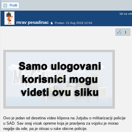
Profil
Idi na vr
mrav pesadinac
Poslao: 21 Avg 2019 12:04
1
Ovo je jedan od desetina video klipova na Jutjubu o militarizaciji policije
u SAD. Sav onaj visak opreme koja je pravljena za vojsku je morao
negdje da ode, pa je otisao u ruke obicne policije.