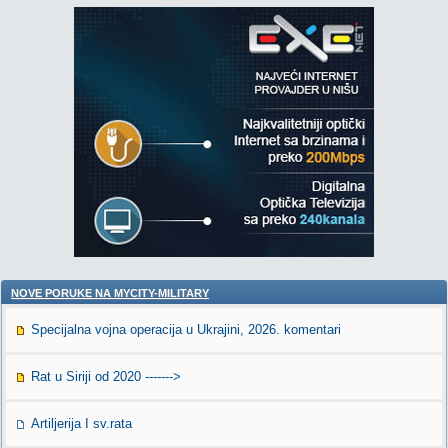
NOVE PORUKE NA MYCITY-MILITARY
Specijalna vojna operacija u Ukrajini, 2026. komentari
Rat u Siriji od 2020 ------->
Artiljerija I sv.rata