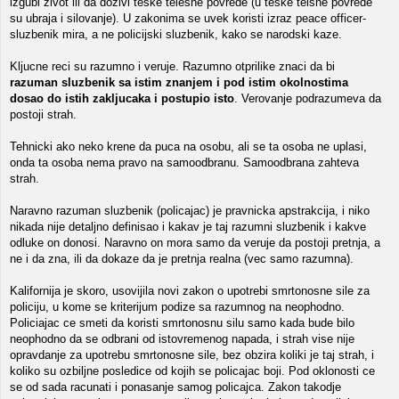
izgubi zivot ili da dozivi teske telesne povrede (u teske telsne povrede
su ubraja i silovanje). U zakonima se uvek koristi izraz peace officer-
sluzbenik mira, a ne policijski sluzbenik, kako se narodski kaze.
Kljucne reci su razumno i veruje. Razumno otprilike znaci da bi
razuman sluzbenik sa istim znanjem i pod istim okolnostima
dosao do istih zakljucaka i postupio isto
. Verovanje podrazumeva da
postoji strah.
Tehnicki ako neko krene da puca na osobu, ali se ta osoba ne uplasi,
onda ta osoba nema pravo na samoodbranu. Samoodbrana zahteva
strah.
Naravno razuman sluzbenik (policajac) je pravnicka apstrakcija, i niko
nikada nije detaljno definisao i kakav je taj razumni sluzbenik i kakve
odluke on donosi. Naravno on mora samo da veruje da postoji pretnja, a
ne i da zna, ili da dokaze da je pretnja realna (vec samo razumna).
Kalifornija je skoro, usovijila novi zakon o upotrebi smrtonosne sile za
policiju, u kome se kriterijum podize sa razumnog na neophodno.
Policiajac ce smeti da koristi smrtonosnu silu samo kada bude bilo
neophodno da se odbrani od istovremenog napada, i strah vise nije
opravdanje za upotrebu smrtonosne sile, bez obzira koliki je taj strah, i
koliko su ozbiljne posledice od kojih se policajac boji. Pod oklonosti ce
se od sada racunati i ponasanje samog policajca. Zakon takodje