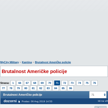
»
»
MyCity Military
Kantina
Brutalnost Američke policije
Brutalnost Američke policije
Strana:
1
66
67
68
69
70
71
72
73
74
75
76
77
78
79
80
81
82
83
84
85
86
Brutalnost Američke policije
71
dozorni
Idi na vr
Poslao: 06 Avg 2019 14:53