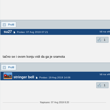
Profil
su27
Idi na vr
Poslao: 07 Avg 2019 07:21
1
tačno se i ovom konju vidi da ga je sramota
Profil
Idi na vr
stringer bell
Poslao: 19 Avg 2019 14:06
1
Napisano: 07 Avg 2019 8:20