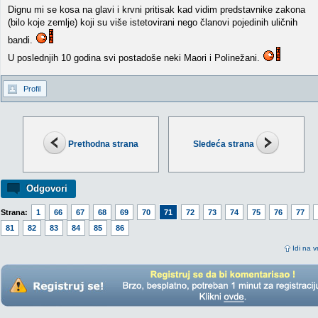
Dignu mi se kosa na glavi i krvni pritisak kad vidim predstavnike zakona
(bilo koje zemlje) koji su više istetovirani nego članovi pojedinih uličnih
bandi.
U poslednjih 10 godina svi postadoše neki Maori i Polinežani.
Profil
Prethodna strana
Sledeća strana
Odgovori
Strana:
1
66
67
68
69
70
71
72
73
74
75
76
77
81
82
83
84
85
86
Idi na v