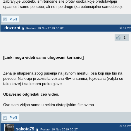
zabranjuje upotrebu smrtonosne sile protiv osoba koje predstavljaju
opasnost samo po sebe, ali ne i po druge (za potencijalne samoubice).
Profil
dozorni
Idi na vr
Poslao: 10 Nov 2019 00:02
1
[Link mogu videti samo ulogovani korisnici]
Zena je uhapsena zbog pusenja na javnom mestu i psa koji nije bio na
povocu. Na kraju je zavrsila vezana 4h+ u samici, tejzovana (valjda se
tako kaze) i sa kesom preko glave.
Obavezno odgledati ceo video.
Ovo sam vidjao samo u nekim distopijskim filmovima.
Profil
Idi na vr
sakota79
Poslao: 10 Nov 2019 00:27