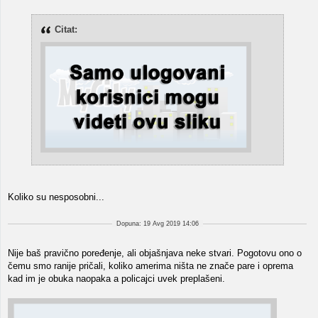
Citat:
Koliko su nesposobni...
Dopuna: 19 Avg 2019 14:06
Nije baš pravično poređenje, ali objašnjava neke stvari. Pogotovu ono o
čemu smo ranije pričali, koliko amerima ništa ne znače pare i oprema
kad im je obuka naopaka a policajci uvek preplašeni.