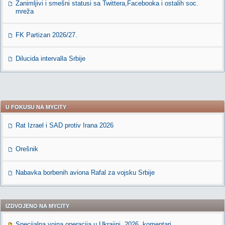
Zanimljivi i smešni statusi sa Twittera,Facebooka i ostalih soc.
mreža
FK Partizan 2026/27.
Dilucida intervalla Srbije
U FOKUSU NA MYCITY
Rat Izrael i SAD protiv Irana 2026
Orešnik
Nabavka borbenih aviona Rafal za vojsku Srbije
IZDVOJENO NA MYCITY
Specijalna vojna operacija u Ukrajini, 2026. komentari