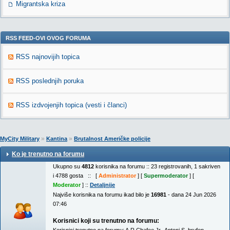
Migrantska kriza
RSS FEED-OVI OVOG FORUMA
RSS najnovijih topica
RSS poslednjih poruka
RSS izdvojenjih topica (vesti i članci)
»
»
MyCity Military
Kantina
Brutalnost Američke policije
Ko je trenutno na forumu
Ukupno su
4812
korisnika na forumu :: 23 registrovanih, 1 sakriven
i 4788 gosta :: [
Administrator
] [
Supermoderator
] [
Moderator
] ::
Detaljnije
Najviše korisnika na forumu ikad bilo je
16981
- dana 24 Jun 2026
07:46
Korisnici koji su trenutno na forumu: