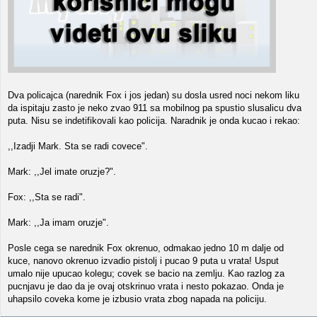
Dva policajca (narednik Fox i jos jedan) su dosla usred noci nekom liku
da ispitaju zasto je neko zvao 911 sa mobilnog pa spustio slusalicu dva
puta. Nisu se indetifikovali kao policija. Naradnik je onda kucao i rekao:
,,Izadji Mark. Sta se radi covece".
Mark: ,,Jel imate oruzje?".
Fox: ,,Sta se radi".
Mark: ,,Ja imam oruzje".
Posle cega se narednik Fox okrenuo, odmakao jedno 10 m dalje od
kuce, nanovo okrenuo izvadio pistolj i pucao 9 puta u vrata! Usput
umalo nije upucao kolegu; covek se bacio na zemlju. Kao razlog za
pucnjavu je dao da je ovaj otskrinuo vrata i nesto pokazao. Onda je
uhapsilo coveka kome je izbusio vrata zbog napada na policiju.