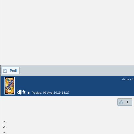
Profil
Idi na vr
kljift
Poslao: 06 Avg 2019 18:27
1
^
^
^