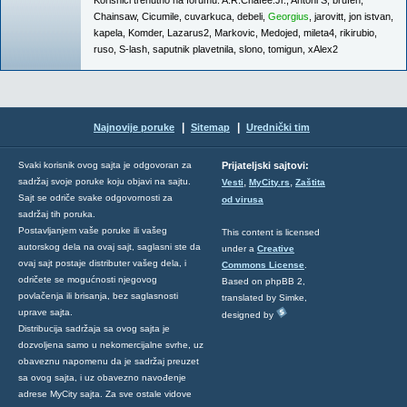
Korisnici trenutno na forumu:
A.R.Chafee.Jr.
,
Antoni S
,
brufen
,
Chainsaw
,
Cicumile
,
cuvarkuca
,
debeli
,
Georgius
,
jarovitt
,
jon istvan
,
kapela
,
Komder
,
Lazarus2
,
Markovic
,
Medojed
,
mileta4
,
rikirubio
,
ruso
,
S-lash
,
saputnik plavetnila
,
slono
,
tomigun
,
xAlex2
|
|
Najnovije poruke
Sitemap
Urednički tim
Svaki korisnik ovog sajta je odgovoran za
Prijateljski sajtovi:
,
,
sadržaj svoje poruke koju objavi na sajtu.
Vesti
MyCity.rs
Zaštita
Sajt se odriče svake odgovornosti za
od virusa
sadržaj tih poruka.
Postavljanjem vaše poruke ili vašeg
This content is licensed
autorskog dela na ovaj sajt, saglasni ste da
under a
Creative
ovaj sajt postaje distributer vašeg dela, i
Commons License
.
odričete se mogućnosti njegovog
Based on phpBB 2,
povlačenja ili brisanja, bez saglasnosti
translated by Simke,
uprave sajta.
designed by
Distribucija sadržaja sa ovog sajta je
dozvoljena samo u nekomercijalne svrhe, uz
obaveznu napomenu da je sadržaj preuzet
sa ovog sajta, i uz obavezno navođenje
adrese MyCity sajta. Za sve ostale vidove