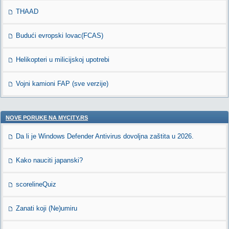
THAAD
Budući evropski lovac(FCAS)
Helikopteri u milicijskoj upotrebi
Vojni kamioni FAP (sve verzije)
NOVE PORUKE NA MYCITY.RS
Da li je Windows Defender Antivirus dovoljna zaštita u 2026.
Kako nauciti japanski?
scorelineQuiz
Zanati koji (Ne)umiru