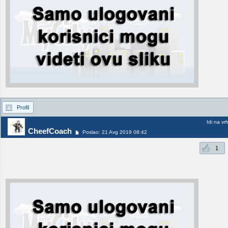
Profil
Idi na vr
CheefCoach
Poslao: 21 Avg 2019 08:42
1