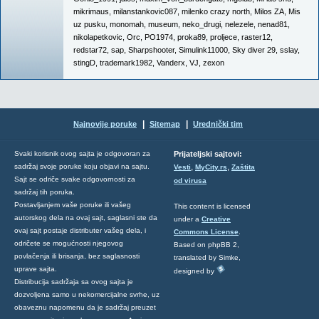
mikrimaus
,
milanstankovic087
,
milenko crazy north
,
Milos ZA
,
Mis
uz pusku
,
monomah
,
museum
,
neko_drugi
,
nelezele
,
nenad81
,
nikolapetkovic
,
Orc
,
PO1974
,
proka89
,
proljece
,
raster12
,
redstar72
,
sap
,
Sharpshooter
,
Simulink11000
,
Sky diver 29
,
sslay
,
stingD
,
trademark1982
,
Vanderx
,
VJ
,
zexon
|
|
Najnovije poruke
Sitemap
Urednički tim
Svaki korisnik ovog sajta je odgovoran za
Prijateljski sajtovi:
,
,
sadržaj svoje poruke koju objavi na sajtu.
Vesti
MyCity.rs
Zaštita
Sajt se odriče svake odgovornosti za
od virusa
sadržaj tih poruka.
Postavljanjem vaše poruke ili vašeg
This content is licensed
autorskog dela na ovaj sajt, saglasni ste da
under a
Creative
ovaj sajt postaje distributer vašeg dela, i
Commons License
.
odričete se mogućnosti njegovog
Based on phpBB 2,
povlačenja ili brisanja, bez saglasnosti
translated by Simke,
uprave sajta.
designed by
Distribucija sadržaja sa ovog sajta je
dozvoljena samo u nekomercijalne svrhe, uz
obaveznu napomenu da je sadržaj preuzet