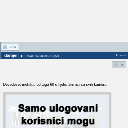
Profil
danijell
Idi na vr
Poslao: 04 Jul 2022 11:24
0
Devedeset metaka, od toga 60 u tijelo. Snimci sa svih kamera.