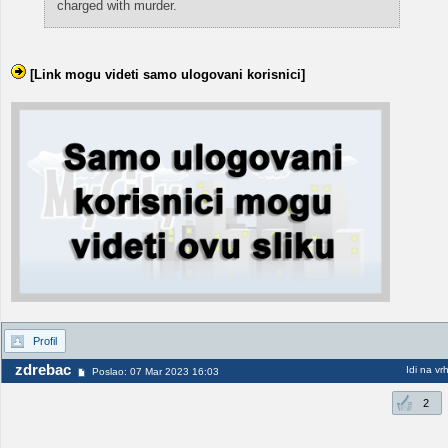
charged with murder.
[Link mogu videti samo ulogovani korisnici]
Profil
zdrebac
Idi na vr
Poslao: 07 Mar 2023 16:03
2