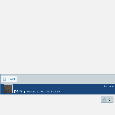
Profil
Idi na vr
pein
Poslao: 11 Feb 2022 22:15
0