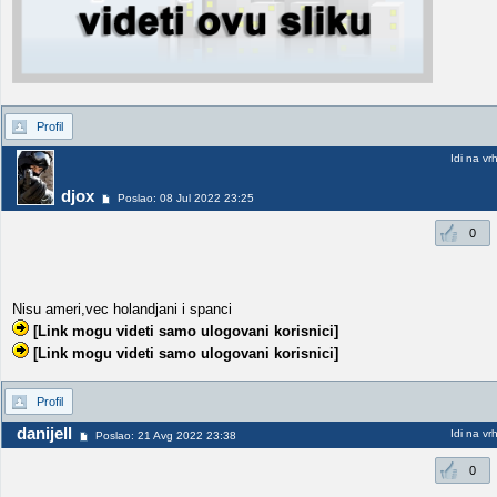
Profil
Idi na vr
djox
Poslao: 08 Jul 2022 23:25
0
Nisu ameri,vec holandjani i spanci
[Link mogu videti samo ulogovani korisnici]
[Link mogu videti samo ulogovani korisnici]
Profil
danijell
Idi na vr
Poslao: 21 Avg 2022 23:38
0