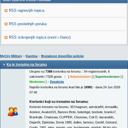
RSS FEED-OVI OVOG FORUMA
RSS najnovijih topica
RSS poslednjih poruka
RSS izdvojenjih topica (vesti i članci)
»
»
MyCity Military
Kantina
Brutalnost Američke policije
Ko je trenutno na forumu
Ukupno su
7388
korisnika na forumu :: 54 registrovanih, 6
sakrivenih i 7328 gosta :: [
Administrator
] [
Supermoderator
] [
Moderator
] ::
Detaljnije
Najviše korisnika na forumu ikad bilo je
16981
- dana 24 Jun 2026
07:46
Korisnici koji su trenutno na forumu:
Korisnici trenutno na forumu:
357magnum
,
advokat84
,
Armadillo
,
Asteker
,
Avalon015
,
Banovo Brdo
,
bolenbgd
,
boxbole
,
branko7
,
Brankojle
,
Chainsaw
,
CLIPPER
,
Clouseau
,
Colt D
,
dacanaldo
,
DejanSt
,
Djokislav
,
Dovla 1980
,
dulleo
,
famoso
,
GeoM
,
Giskard
,
Gorilo_1991
,
jalos
,
maxim_von_burdengate
,
mgolub
,
Mi lao shu
,