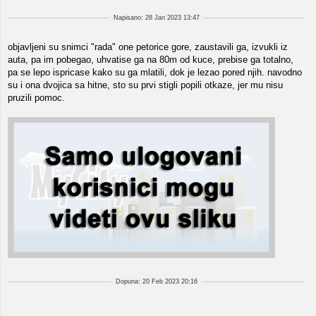
Napisano: 28 Jan 2023 13:47
objavljeni su snimci "rada" one petorice gore, zaustavili ga, izvukli iz
auta, pa im pobegao, uhvatise ga na 80m od kuce, prebise ga totalno,
pa se lepo ispricase kako su ga mlatili, dok je lezao pored njih. navodno
su i ona dvojica sa hitne, sto su prvi stigli popili otkaze, jer mu nisu
pruzili pomoc.
Dopuna: 20 Feb 2023 20:16