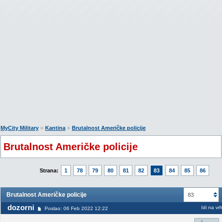
»
»
MyCity Military
Kantina
Brutalnost Američke policije
Brutalnost Američke policije
Strana:
1
78
79
80
81
82
83
84
85
86
Brutalnost Američke policije
83
dozorni
Idi na vr
Poslao: 06 Feb 2022 12:22