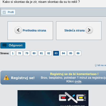
Kako si skontao da je zir, nisam skontao da su to rekli ?
Profil
Prethodna strana
Sledeća strana
Odgovori
Strana:
1
78
79
80
81
82
83
84
85
86
Idi na v