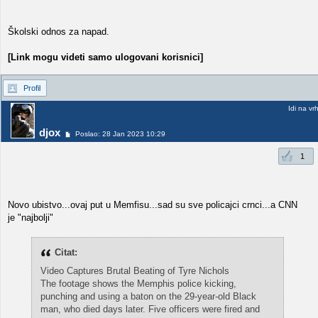
Školski odnos za napad.
[Link mogu videti samo ulogovani korisnici]
Profil
Idi na vr
djox
Poslao: 28 Jan 2023 10:29
1
Novo ubistvo...ovaj put u Memfisu...sad su sve policajci crnci...a CNN
je "najbolji"
Citat:
Video Captures Brutal Beating of Tyre Nichols
The footage shows the Memphis police kicking,
punching and using a baton on the 29-year-old Black
man, who died days later. Five officers were fired and