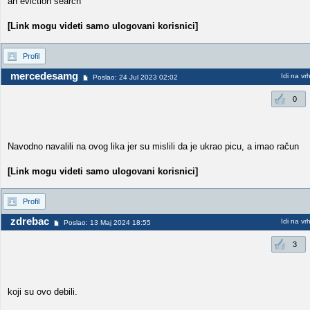
an eviction search
[Link mogu videti samo ulogovani korisnici]
Profil
mercedesamg
Idi na vr
Poslao: 24 Jul 2023 02:02
0
Navodno navalili na ovog lika jer su mislili da je ukrao picu, a imao račun
[Link mogu videti samo ulogovani korisnici]
Profil
zdrebac
Idi na vr
Poslao: 13 Maj 2024 18:55
3
koji su ovo debili.