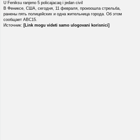
U Feniksu ranjeno 5 policajacaq i jedan civil
В Фениксе, США, сегодня, 11 февраля, произошла стрельба,
ранены пять полицейских и одна жительница города. Об этом
сообщает ABC15.
Источник:
[Link mogu videti samo ulogovani korisnici]