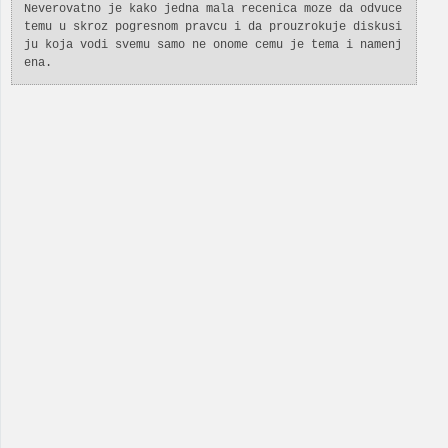
Neverovatno je kako jedna mala recenica moze da odvuce
temu u skroz pogresnom pravcu i da prouzrokuje diskusi
ju koja vodi svemu samo ne onome cemu je tema i namenj
ena.