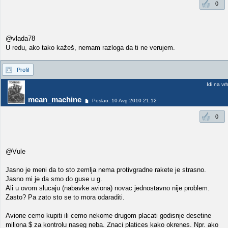
0
@vlada78
U redu, ako tako kažeš, nemam razloga da ti ne verujem.
Profil
Idi na vr
mean_machine
Poslao: 10 Avg 2010 21:12
0
@Vule
Jasno je meni da to sto zemlja nema protivgradne rakete je strasno.
Jasno mi je da smo do guse u g.
Ali u ovom slucaju (nabavke aviona) novac jednostavno nije problem.
Zasto? Pa zato sto se to mora odaraditi.
Avione cemo kupiti ili cemo nekome drugom placati godisnje desetine
miliona $ za kontrolu naseg neba. Znaci platices kako okrenes. Npr. ako