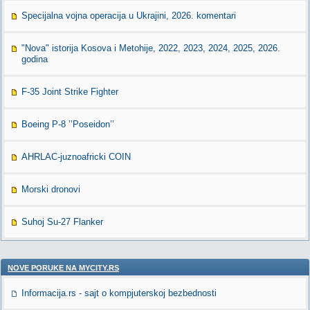
Specijalna vojna operacija u Ukrajini, 2026. komentari
"Nova" istorija Kosova i Metohije, 2022, 2023, 2024, 2025, 2026.
godina
F-35 Joint Strike Fighter
Boeing P-8 ’’Poseidon’’
AHRLAC-juznoafricki COIN
Morski dronovi
Suhoj Su-27 Flanker
NOVE PORUKE NA MYCITY.RS
Informacija.rs - sajt o kompjuterskoj bezbednosti