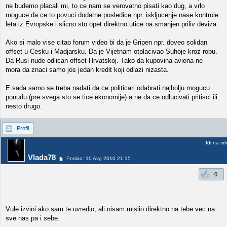
ne budemo placali mi, to ce nam se verovatno pisati kao dug, a vrlo
moguce da ce to povuci dodatne posledice npr. iskljucenje nase kontrole
leta iz Evropske i slicno sto opet direktno utice na smanjen priliv deviza.
Ako si malo vise citao forum video bi da je Gripen npr. doveo solidan
offset u Cesku i Madjarsku. Da je Vijetnam otplacivao Suhoje kroz robu.
Da Rusi nude odlican offset Hrvatskoj. Tako da kupovina aviona ne
mora da znaci samo jos jedan kredit koji odlazi nizasta.
E sada samo se treba nadati da ce politicari odabrati najbolju mogucu
ponudu (pre svega sto se tice ekonomije) a ne da ce odlucivati pritisci ili
nesto drugo.
Profil
Idi na vr
Vlada78
Poslao: 10 Avg 2010 21:15
0
Vule izvini ako sam te uvredio, ali nisam mislio direktno na tebe vec na
sve nas pa i sebe.