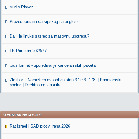
Audio Player
Prevod romana sa srpskog na engleski
Da li je linuks sazreo za masovnu upotrebu?
FK Partizan 2026/27.
.ods format - upoređivanje kancelarijskih paketa
Zlatibor – Namešten dvosoban stan 37 m&#178; | Panoramski
pogled | Direktno od vlasnika
U FOKUSU NA MYCITY
Rat Izrael i SAD protiv Irana 2026