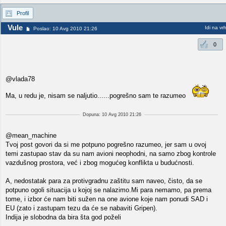
Profil
Vule
Idi na vr
Poslao: 10 Avg 2010 21:26
0
@vlada78
Ma, u redu je, nisam se naljutio......pogrešno sam te razumeo
Dopuna: 10 Avg 2010 21:26
@mean_machine
Tvoj post govori da si me potpuno pogrešno razumeo, jer sam u ovoj
temi zastupao stav da su nam avioni neophodni, na samo zbog kontrole
vazdušnog prostora, već i zbog mogućeg konflikta u budućnosti.
A, nedostatak para za protivgradnu zaštitu sam naveo, čisto, da se
potpuno ogoli situacija u kojoj se nalazimo.Mi para nemamo, pa prema
tome, i izbor će nam biti sužen na one avione koje nam ponudi SAD i
EU (zato i zastupam tezu da će se nabaviti Gripen).
Indija je slobodna da bira šta god poželi