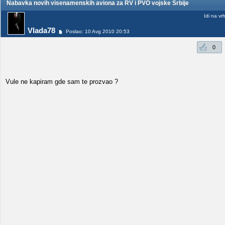
Nabavka novih visenamenskih aviona za RV i PVO vojske Srbije
Idi na vr
Vlada78
Poslao: 10 Avg 2010 20:53
0
Vule ne kapiram gde sam te prozvao ?