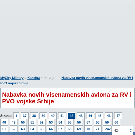
»
» Izdvojeno:
MyCity Military
Kantina
Nabavka novih visenamenskih aviona za RV i
PVO vojske Srbije
Nabavka novih visenamenskih aviona za RV i
PVO vojske Srbije
Strana:
1
37
38
39
40
41
42
43
44
45
46
47
48
49
50
51
52
53
54
55
56
57
58
59
60
61
62
63
64
65
66
67
68
69
70
71
2423
42