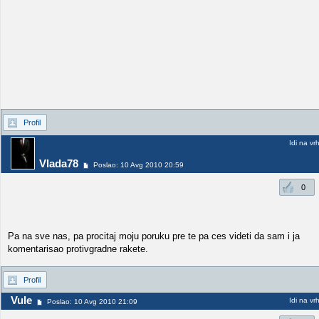
Profil
Idi na vr
Vlada78
Poslao: 10 Avg 2010 20:59
0
Pa na sve nas, pa procitaj moju poruku pre te pa ces videti da sam i ja
komentarisao protivgradne rakete.
Profil
Vule
Idi na vr
Poslao: 10 Avg 2010 21:09