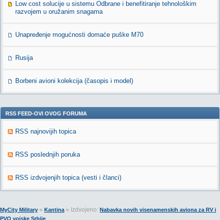
Low cost solucije u sistemu Odbrane i benefitiranje tehnološkim
razvojem u oružanim snagama
Unapređenje mogućnosti domaće puške M70
Rusija
Borbeni avioni kolekcija (časopis i model)
RSS FEED-OVI OVOG FORUMA
RSS najnovijih topica
RSS poslednjih poruka
RSS izdvojenjih topica (vesti i članci)
»
» Izdvojeno:
MyCity Military
Kantina
Nabavka novih visenamenskih aviona za RV i
PVO vojske Srbije