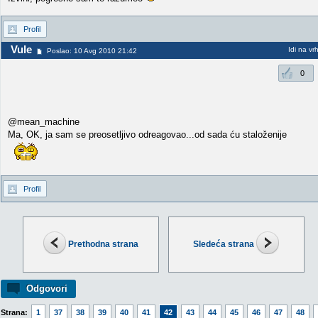
Profil
Vule
Idi na vr
Poslao: 10 Avg 2010 21:42
0
@mean_machine
Ma, OK, ja sam se preosetljivo odreagovao...od sada ću staloženije
Profil
Prethodna strana
Sledeća strana
Odgovori
Strana:
1
37
38
39
40
41
42
43
44
45
46
47
48