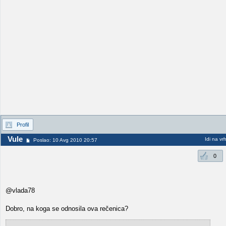
Profil
Vule
Idi na vr
Poslao: 10 Avg 2010 20:57
0
@vlada78
Dobro, na koga se odnosila ova rečenica?