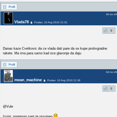
Profil
Idi na vr
Vlada78
Poslao: 10 Avg 2010 21:31
0
Danas kaze Cvetkovic da ce vlada dati pare da se kupe protivgradne
rakete. Ma ima para samo kad oce glavonje da daju
Profil
Idi na vr
mean_machine
Poslao: 10 Avg 2010 21:36
0
@Vule
Izvini, pogresno sam te razumeo