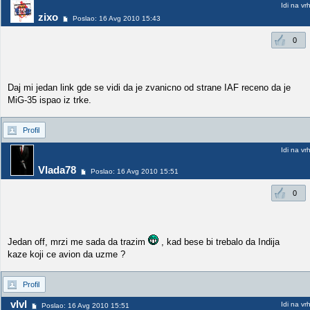
Idi na vr
zixo
Poslao: 16 Avg 2010 15:43
0
Daj mi jedan link gde se vidi da je zvanicno od strane IAF receno da je
MiG-35 ispao iz trke.
Profil
Idi na vr
Vlada78
Poslao: 16 Avg 2010 15:51
0
Jedan off, mrzi me sada da trazim
, kad bese bi trebalo da Indija
kaze koji ce avion da uzme ?
Profil
vlvl
Idi na vr
Poslao: 16 Avg 2010 15:51