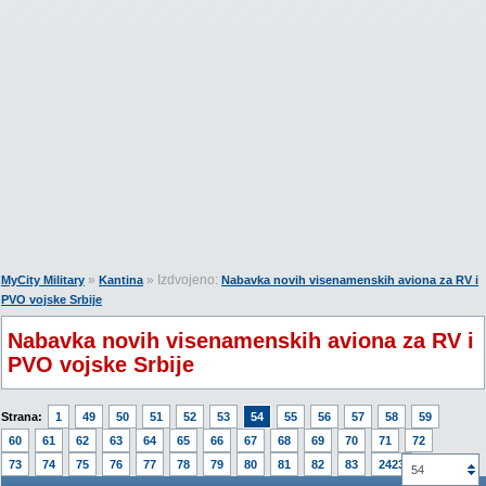
»
» Izdvojeno:
MyCity Military
Kantina
Nabavka novih visenamenskih aviona za RV i
PVO vojske Srbije
Nabavka novih visenamenskih aviona za RV i
PVO vojske Srbije
Strana:
1
49
50
51
52
53
54
55
56
57
58
59
60
61
62
63
64
65
66
67
68
69
70
71
72
73
74
75
76
77
78
79
80
81
82
83
2423
54