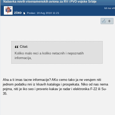
Nabavka novih visenamenskih aviona za RV i PVO vojske Srbije
Idi na vr
zixo
Poslao: 16 Avg 2010 11:21
0
Citat:
Koliko malo reci a koliko netacnih i nepoznatih
informacija,
Aha a ti imas tacne informacije? AKo cemo tako ja ne verujem niti
jednom podatku nni iz kkavih kataloga i prospekata. Niko od nas nema
pojma, niti je iko seo i proverio kakav je radar i elektronika F-22 ili Su-
35.