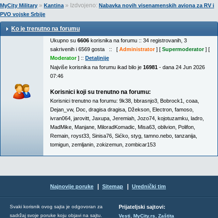
»
» Izdvojeno:
MyCity Military
Kantina
Nabavka novih visenamenskih aviona za RV i
PVO vojske Srbije
Ko je trenutno na forumu
Ukupno su
6606
korisnika na forumu :: 34 registrovanih, 3
sakrivenih i 6569 gosta :: [
Administrator
] [
Supermoderator
] [
Moderator
] ::
Detaljnije
Najviše korisnika na forumu ikad bilo je
16981
- dana 24 Jun 2026
07:46
Korisnici koji su trenutno na forumu:
Korisnici trenutno na forumu:
9k38
,
bbrasnjo3
,
Bobrock1
,
coaa
,
Dejan_vw
,
Doc
,
dragisa dragisa
,
Džekson
,
Electron
,
famoso
,
ivran064
,
jarovitt
,
Jaxupa
,
Jeremiah
,
Jozo74
,
kojotuzamku
,
ladro
,
MadMike
,
Manjane
,
MiloradKomadic
,
Misa63
,
oblivion
,
Polifon
,
Remain
,
royst33
,
Sinisa76
,
Sićko
,
styg
,
tamno.nebo
,
tanzanija
,
tomigun
,
zemljanin
,
zokizemun
,
zombicar153
|
|
Najnovije poruke
Sitemap
Urednički tim
Svaki korisnik ovog sajta je odgovoran za
Prijateljski sajtovi:
,
,
sadržaj svoje poruke koju objavi na sajtu.
Vesti
MyCity.rs
Zaštita