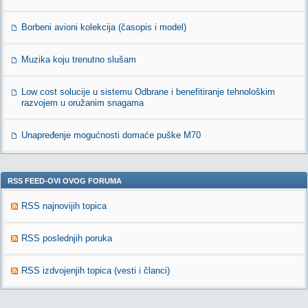
Borbeni avioni kolekcija (časopis i model)
Muzika koju trenutno slušam
Low cost solucije u sistemu Odbrane i benefitiranje tehnološkim
razvojem u oružanim snagama
Unapređenje mogućnosti domaće puške M70
RSS FEED-OVI OVOG FORUMA
RSS najnovijih topica
RSS poslednjih poruka
RSS izdvojenjih topica (vesti i članci)