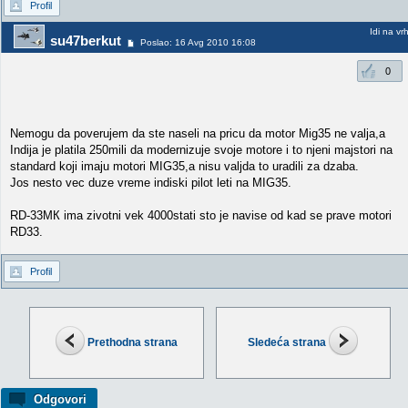
Profil
Idi na vr
su47berkut
Poslao: 16 Avg 2010 16:08
0
Nemogu da poverujem da ste naseli na pricu da motor Mig35 ne valja,a
Indija je platila 250mili da modernizuje svoje motore i to njeni majstori na
standard koji imaju motori MIG35,a nisu valjda to uradili za dzaba.
Jos nesto vec duze vreme indiski pilot leti na MIG35.
RD-33МК ima zivotni vek 4000stati sto je navise od kad se prave motori
RD33.
Profil
Prethodna strana
Sledeća strana
Odgovori