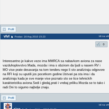
Profil
vlvl
Idi na vr
Poslao: 16 Avg 2010 15:23
0
Interesantno je kakve veze ima MMRCA sa nabavkom aviona za nase
vazduhoplovstvo.Mada, mozda i ima s obzirom da ljudi u nasem RV i
MO vise prate desavanja na tom tenderu nego li sto analiziraju odgovore
na RFI koji su uputili jos pocetkom godine.Ustvari pa sta ima i da
analiziraju kada je sve manje vise poznato sto se tice tehnickih
karakteristika aviona.Sedi i gledaj,prati i vrebaj priliku.Mozda se to tako i
radi.Oni to sigurno najbolje znaju.
Profil
Idi na vr
zixo