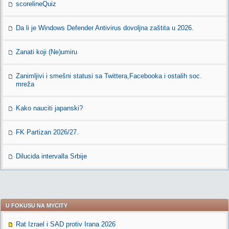
scorelineQuiz
Da li je Windows Defender Antivirus dovoljna zaštita u 2026.
Zanati koji (Ne)umiru
Zanimljivi i smešni statusi sa Twittera,Facebooka i ostalih soc.
mreža
Kako nauciti japanski?
FK Partizan 2026/27.
Dilucida intervalla Srbije
U FOKUSU NA MYCITY
Rat Izrael i SAD protiv Irana 2026