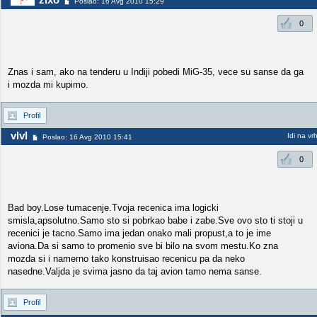
Poslao: 16 Avg 2010 15:29
0
Znas i sam, ako na tenderu u Indiji pobedi MiG-35, vece su sanse da ga
i mozda mi kupimo.
Profil
vlvl
Idi na vr
Poslao: 16 Avg 2010 15:41
0
Bad boy.Lose tumacenje.Tvoja recenica ima logicki
smisla,apsolutno.Samo sto si pobrkao babe i zabe.Sve ovo sto ti stoji u
recenici je tacno.Samo ima jedan onako mali propust,a to je ime
aviona.Da si samo to promenio sve bi bilo na svom mestu.Ko zna
mozda si i namerno tako konstruisao recenicu pa da neko
nasedne.Valjda je svima jasno da taj avion tamo nema sanse.
Profil