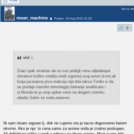
Profil
Idi na vr
mean_machine
Poslao: 16 Avg 2010 11:33
0
vlvl ::
Znaci ipak smatras da su rusi podigli cenu odjedanput
shvativsi koliko vredi(a vredi sigurno) ovaj avion.Izvini,ali
tvoja jucerasna prva reakcija nije bila takva.Tvrdio si da
se prodaje transfer tehnologije,lobiranje analiticara i
sl.Mozda te je onaj spiker vesti na drugom snimku
ubedio.Salim se malo,naravno.
Ni sam nisam siguran tj. dok ne cujemo sta je tacno dogovoreno barem
okvirno. Ako je npr. to cena samo za avione onda je znatno poskupeo.
Ali definitivno toliko i vredi u odnosu na druge avione. Meni je npr. bilo