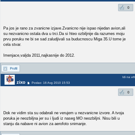
0
Pa jos je rano za zvanicne izjave.Zvanicno nije ispao nijedan avion,ali
su nezvanicno ostala dva u trci.Da si hteo ozbiljnije da razumes moju
prvu poruku ne bi se sad zaludjivali sa buducnoscu Miga 35.U tome je
cela stvar.
Imenjace,valjda 2011,najkasnije do 2012.
Profil
Idi na vr
zixo
Poslao: 16 Avg 2010 15:53
0
Dok ne vidim sta su odabrali ne verujem u nezvanicne izvore. A tvoja
poruka je neozbiljna jer su i ljudi iz naseg MO neozbiljni. Nisu bili u
stanju da nabave ni avion za aerofoto snimanje.