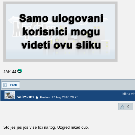
JAK-44
Profil
Idi na vr
salesam
Poslao: 17 Avg 2010 20:25
0
Sto jes jes jos vise lici na tog. Uzgred nikad cuo.