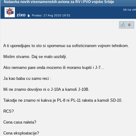
Nabavka novih visenamenskih aviona za RV i PVO vojske Srbije
Idi na vr
zixo
Poslao: 17 Avg 2010 19:51
0
A ti uporedjujes to sto si spomenuo sa sofisticiranom vojnom tehnikom.
Mislim stvarno. Daj se malo uozbilji.
Ako nemamo pare onda mozemo ili moramo kupiti i J-7...
Ja kao baba cu samo reci :
Mi ne znamo dovoljno ni o J-10A a kamoli J-10B.
Takodje ne znamo ni kakva je PL-8 ni PL-11 raketa a kamoli SD-10.
RCS?
Cena casa naleta?
Cena eksploatacije?