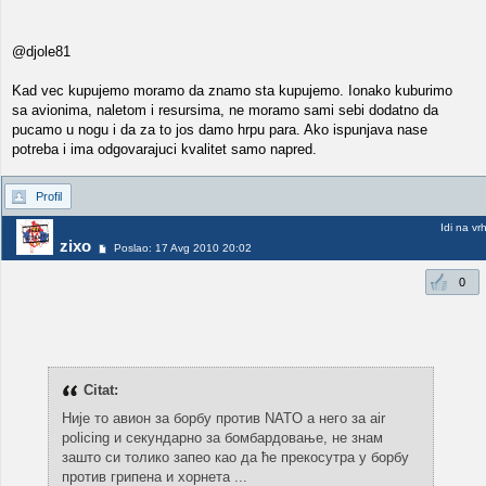
@djole81
Kad vec kupujemo moramo da znamo sta kupujemo. Ionako kuburimo
sa avionima, naletom i resursima, ne moramo sami sebi dodatno da
pucamo u nogu i da za to jos damo hrpu para. Ako ispunjava nase
potreba i ima odgovarajuci kvalitet samo napred.
Profil
Idi na vr
zixo
Poslao: 17 Avg 2010 20:02
0
Citat:
Није то авион за борбу против NATO a него за air
policing и секундарно за бомбардовањe, не знам
зашто си толико запео као да ће прекосутра у борбу
против грипена и хорнета ...