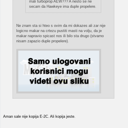
mali turboprop AEW??? A nesto se ne
secam da Hawkeye ima duple propelere.
Ne znam sta si hteo s ovim da mi dokazes ali zar nije
logicno makar na crtezu pustiti masti na volju, da je
makar napravio spicast nos ili bilo sta drugo (stvarno
nisam zapazio duple propelere).
Aman sale nije kopija E-2C. Ali kopija jeste.