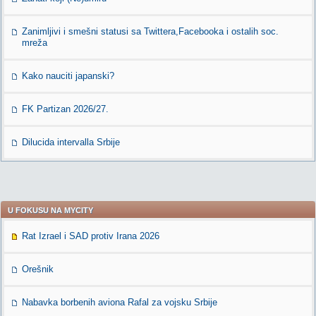
Zanimljivi i smešni statusi sa Twittera,Facebooka i ostalih soc.
mreža
Kako nauciti japanski?
FK Partizan 2026/27.
Dilucida intervalla Srbije
U FOKUSU NA MYCITY
Rat Izrael i SAD protiv Irana 2026
Orešnik
Nabavka borbenih aviona Rafal za vojsku Srbije