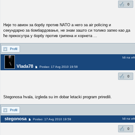
0
Није то авион за борбу против NATO a него за air policing и
секундарно за бомбардовањe, не знам зашто си толико запео као да
ће прекосутра у борбу против грипена и хорнета ...
Profil
Idi na vr
Vlada78
Poslao: 17 Avg 2010 19:58
0
Stegonosa hvala, izgleda su im dobar letacki program priredili.
Profil
stegonosa
Idi na vr
Poslao: 17 Avg 2010 19:59
0