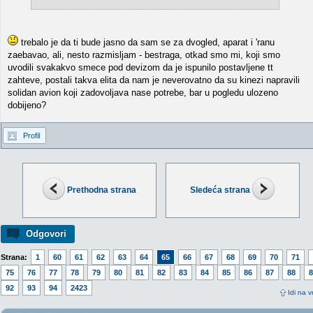
trebalo je da ti bude jasno da sam se za dvogled, aparat i 'ranu
zaebavao, ali, nesto razmisljam - bestraga, otkad smo mi, koji smo
uvodili svakakvo smece pod devizom da je ispunilo postavljene tt
zahteve, postali takva elita da nam je neverovatno da su kinezi napravili
solidan avion koji zadovoljava nase potrebe, bar u pogledu ulozeno
dobijeno?
Profil
Prethodna strana
Sledeća strana
Odgovori
Strana:
1
60
61
62
63
64
65
66
67
68
69
70
71
75
76
77
78
79
80
81
82
83
84
85
86
87
88
8
92
93
94
2423
Idi na v