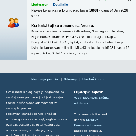
Moderator
] ::
Detaljnije
Najviše korisnika na forumu ikad bilo je
16981
- dana 24 Jun 2026
07:46
Korisnici koji su trenutno na forumu:
Korisnici trenutno na forumu:
04bokibole
,
357magnum
,
Asteker
,
Bojan198527
,
branko7
,
BUDDAR70
,
Doc
,
dragisa dragisa
,
DragoslavS
,
Duk011
,
GT
,
Ilija84
,
kozhedub
,
ladro
,
Lotus
,
Lucije
Kvint
,
ludiagresivan
,
mikhailo
,
Misa63
,
nelezele
,
nuki1234
,
raster12
,
repac
,
Sićko
,
StalniPromatrač
,
tomigun
|
|
Najnovije poruke
Sitemap
Urednički tim
Svaki korisnik ovog sajta je odgovoran za
Prijateljski sajtovi:
,
,
sadržaj svoje poruke koju objavi na sajtu.
Vesti
MyCity.rs
Zaštita
Sajt se odriče svake odgovornosti za
od virusa
sadržaj tih poruka.
Postavljanjem vaše poruke ili vašeg
This content is licensed
autorskog dela na ovaj sajt, saglasni ste da
under a
Creative
ovaj sajt postaje distributer vašeg dela, i
Commons License
.
odričete se mogućnosti njegovog
Based on phpBB 2,
povlačenja ili brisanja, bez saglasnosti