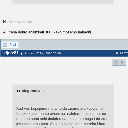
Nijedan avion nije.
Ali treba dobro analizirati sta i kako mozemo nabaviti.
Profil
djole81
Idi na vr
Poslao: 17 Avg 2010 20:09
0
stegonosa ::
Kad vec kupujemo moramo da znamo sta kupujemo.
Ionako kuburimo sa avionima, naletom i resursima, ne
moramo sami sebi dodatno da pucamo u nogu i da za to
jos damo hrpu para. Ako ispunjava nase potreba i ima