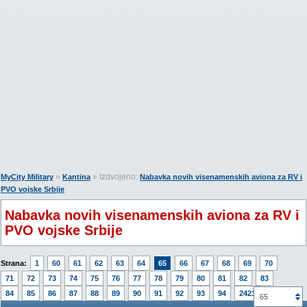
»
» Izdvojeno:
MyCity Military
Kantina
Nabavka novih visenamenskih aviona za RV i
PVO vojske Srbije
Nabavka novih visenamenskih aviona za RV i
PVO vojske Srbije
Strana:
1
60
61
62
63
64
65
66
67
68
69
70
71
72
73
74
75
76
77
78
79
80
81
82
83
84
85
86
87
88
89
90
91
92
93
94
2423
65