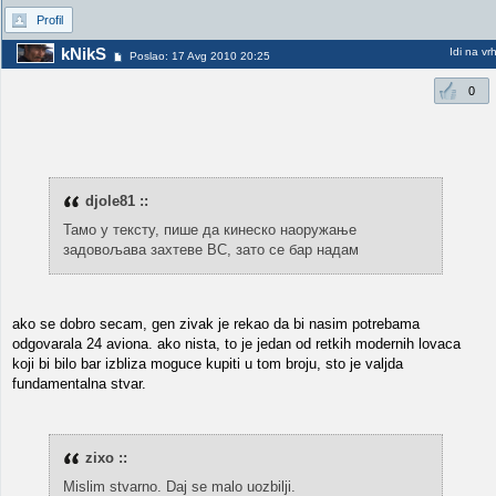
Profil
kNikS
Idi na vr
Poslao: 17 Avg 2010 20:25
0
djole81 ::
Тамо у тексту, пише да кинеско наоружање
задовољава захтеве ВС, зато се бар надам
ako se dobro secam, gen zivak je rekao da bi nasim potrebama
odgovarala 24 aviona. ako nista, to je jedan od retkih modernih lovaca
koji bi bilo bar izbliza moguce kupiti u tom broju, sto je valjda
fundamentalna stvar.
zixo ::
Mislim stvarno. Daj se malo uozbilji.