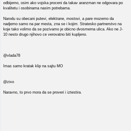
odbijemo, osim ako vojska proceni da takav aranzman ne odgovara po
kvalitetu i osobinama nasim potrebama.
Narodu su obecani putevi, elektrane, mostovi, a pare mozemo da
nadjemo samo na par mesta, zna se i kojim. Stratesko partnerstvo na
koje tako volimo da se pozivamo je obicno dvosmerna ulica. Ako ne J-
10 nesto drugo njihovo ce verovatno biti kupljeno.
@vlada78
Imas samo kratak klip na sajtu MO
@zixo
Naravno, to prvo mora da se proveri i iztestira.