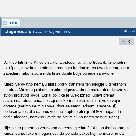
Profil
stegonosa
Idi na vr
Poslao: 17 Avg 2010 19:53
0
Da li ce biti ili ne Kineskih aviona videcemo, ali ne treba da iznenadi ni
to. Opet , mozda je u pitanju samo igra ka drugim proizvodjacima, kako
zapadnim tako istocnim da bi se dobile bolje ponude za avione.
Kinezi verovatno nemaju nista protiv transfera tehnologije u direktnom
ofsetu a Ministru politicki itekako odgovara da se makar deo delova za
avion proizvodi ovde. Lokal politika je uvek iznad ljubavi prema
savezima, otuda prica i o zajednickom projektovanju i izvozu vojne
opreme (setimo se ministove, doduse samo jednom izrecene, (i)
nedosanjane zelje da proizvodi helikoptere ali nije SDPR mogao da
nadje ulagace, naravno i ovde se pre misli na nesto sasvim trece).
Nije nesto preterano verovatno da cemo gledati J-10 u nasim bojama, ali
Kinezi su itekako u mogucnosti da ponude paket koji ne mozemo da