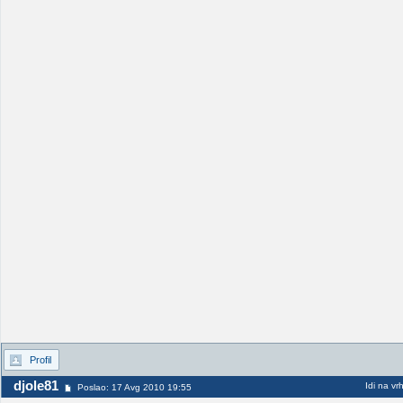
Profil
djole81
Idi na vr
Poslao: 17 Avg 2010 19:55