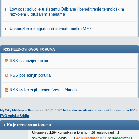
Low cost solucije u sistemu Odbrane i benefitiranje tehnološkim
razvojem u oružanim snagama
Unapređenje mogućnosti domaće puške M70
RSS FEED-OVI OVOG FORUMA
RSS najnovijih topica
RSS poslednjih poruka
RSS izdvojenjih topica (vesti i članci)
»
» Izdvojeno:
MyCity Military
Kantina
Nabavka novih visenamenskih aviona za RV i
PVO vojske Srbije
Ko je trenutno na forumu
Ukupno su
2204
korisnika na forumu :: 26 registrovanih, 2
sakrivenih i 2176 gosta :: [
Administrator
] [
Supermoderator
] [