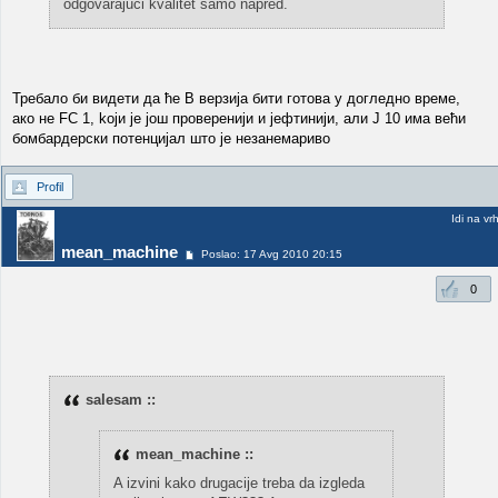
odgovarajuci kvalitet samo napred.
Требало би видети да ће B верзија бити готова у догледно време,
ако не FC 1, kоји је још проверенији и јефтинији, али J 10 има већи
бомбардерски потенцијал што је незанемариво
Profil
Idi na vr
mean_machine
Poslao: 17 Avg 2010 20:15
0
salesam ::
mean_machine ::
A izvini kako drugacije treba da izgleda