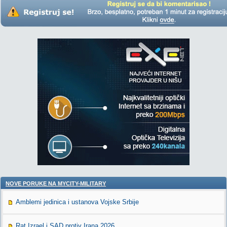
NOVE PORUKE NA MYCITY-MILITARY
Amblemi jedinica i ustanova Vojske Srbije
Rat Izrael i SAD protiv Irana 2026