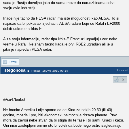
sada je Rusija dovoljno jaka da sama moze da narudzbinama odrzi
svoju avio industriju.
Inace nije tacno da PESA radar ima iste mogucnosti kao AESA. To si
napisao da bi pokusao izjednaciti AESA radare koje ce Rafal i EF2000
dobiti uskoro sa Irbis-E.
A za tvoju informaciju, radar tipa Irbis-E Francuzi ugradjuju vec neko
vreme u Rafal. Ne znam tacno kada je prvi RBE2 ugradjen ali je u
pitanju napredan PESA radar.
Profil
stegonosa
Idi na vr
Poslao: 16 Avg 2010 00:14
0
@su47berkut
Ne branim Ameriku i nije sporno da ce Kina za nekih 20-30 (ili 40)
godina, mozda i pre, biti ekonomski najmocnija drzava planete. Prvo
mora da zavrsi neke stvari da bi stigla do te faze i to sami Kinezi i kazu.
Oni nisu zaslepljeni onime sto bi voleli da bude nego ostro sagledavaju