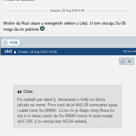
Dopuna: 16 Avg 2010 9:39
Mislim da Rusi ulaze u energetski sektor u Libiji. U tom slucaju Su-35
mogu da im poklone
Profil
vlvl
Idi na vr
Poslao: 16 Avg 2010 10:08
0
Citat:
Pa zadnjih par dana tj. desavanja u Indiji su dosta
uticala na mene. Prvo vest da je MiG-35 verovatno ispao
i sada cena Su-30MKI. Licno mi je drago zbog Rusa ko
sto si ti rekao zasto da Su-30MKI kosta tri puta manje
od F-15C (i to verzija bez AESA radara).