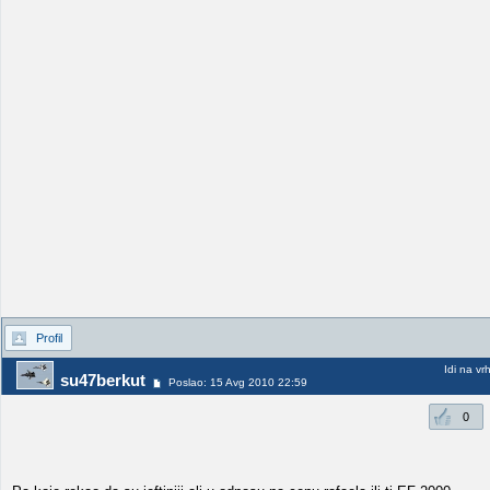
Profil
Idi na vr
su47berkut
Poslao: 15 Avg 2010 22:59
0