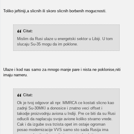
Toliko jeftiniji,a slicnih ili skoro slicnih borbenih mogucnosti.
Citat:
Mislim da Rusi ulaze u energetski sektor u Libiji. U tom
slucaju Su-35 mogu da im poklone.
Ulaze i kod nas samo za mnogo manje pare i nista ne poklonise,niti
imaju nameru.
Citat:
Ok je tvoj odgovor ali npr. MMRCA ce kostati slicno kao
zadnji Su-30MKI a donosice i znatno veci offset i
takodje proizvodnju aviona u Indiji. Pre ce biti da su Rusi
odlucili da naplacuju svoje avione koliko stvarno vrede.
Cak i da izgube sva trzista opet im ostaje ogroman
posao modernizacije VVS samo sto sada Rusija ima