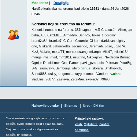
Moderator
] ::
Detaljnije
Najviše korisnika na forumu ikad bilo je
16981
- dana 24 Jun 2026
07:46
Korisnici koji su trenutno na forumu:
Korisnici trenutno na forumu:
357magnum
,
A.R.Chafee.Jr.
,
Ailton
,
ajo
baba
,
ALEKSICMILE
,
Armadillo
,
Ben Roj
,
bojan_t
,
boromir
,
brandža84
,
branko7
,
C-Gun
,
Cicumile
,
Cirkon
,
darkkran
,
eighty-
one
,
Giskard
,
Jakonjveliki
,
Jecmendo
,
Jeremiah
,
Jose
,
Jozo74
,
KizJ
,
Malahit
,
medaTT
,
mercedesamg
,
milanpb
,
Milo97
,
milutin134
,
mirage
,
mist-mist
,
mm1811
,
neutrino
,
Nikolajevic
,
Nikoletina Bursac
,
Ognjen D.
,
oldtimer
,
Orc
,
Panter
,
pavle_pzs
,
pein
,
Pekman
,
PitterBg
,
S-G
,
sasovsky
,
Semberija
,
shiro
,
Sirius
,
skvara
,
Smiljkovich
,
Sone0883
,
sslay
,
stegonosa
,
styg
,
tritonus
,
Vanderx
,
vathra
,
vladulns
,
vuk77
,
Zastava
,
ZetaMan
,
zivojin32
,
79693
|
|
Najnovije poruke
Sitemap
Urednički tim
Svaki korisnik ovog sajta je odgovoran za
Prijateljski sajtovi:
,
,
sadržaj svoje poruke koju objavi na sajtu.
Vesti
MyCity.rs
Zaštita
Sajt se odriče svake odgovornosti za
od virusa
sadržaj tih poruka.