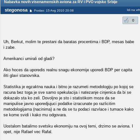
Nabavka novih visenamenskih aviona za RV i PVO vojske Srbije
stegonosa
Idi na vr
Poslao: 15 Avg 2010 20:08
0
Uh, Berkut, molim te prestani da baratas procentima i BDP, mesas babe
i zabe.
Amerikanci umirali od gladi?
Ako hoces da uporedis realnu snagu ekonomije uporedi BDP per capita
iliti glavi stanovnika.
Statistika je egzaktna nauka i bitno je razumeti metodologiju po kojoj se
racuna bez toga je sve samo spekulacija i natezanje cinjenica da bi se
dokazalo sta ko zeli. Dovoljno je sto i statistikom moze da se
manipulise javno uporedjujuci podatke izracunate po razlicitim
metodologijama (nacinima) a ne da se tu podaci razvlace i tumace kako
se kome svidi i kako mu odgovara.
Uostalom batalimo svetsku ekonomiju na ovoj temi, drzimo se aviona. I
opet, nije Rafael vec Rafal.