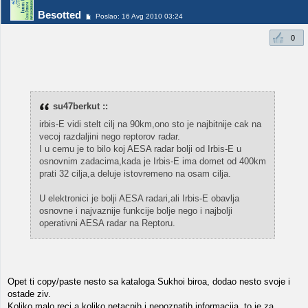
Besotted
Poslao: 16 Avg 2010 03:24
0
su47berkut ::
irbis-E vidi stelt cilj na 90km,ono sto je najbitnije cak na
vecoj razdaljini nego reptorov radar.
I u cemu je to bilo koj AESA radar bolji od Irbis-E u
osnovnim zadacima,kada je Irbis-E ima domet od 400km
prati 32 cilja,a deluje istovremeno na osam cilja.
U elektronici je bolji AESA radari,ali Irbis-E obavlja
osnovne i najvaznije funkcije bolje nego i najbolji
operativni AESA radar na Reptoru.
Opet ti copy/paste nesto sa kataloga Sukhoi biroa, dodao nesto svoje i
ostade ziv.
Koliko malo reci a koliko netacnih i nepoznatih informacija, to je za