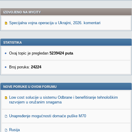
IZDVOJENO NA MYCITY
Specijalna vojna operacija u Ukrajini, 2026. komentari
STATISTIKA
Ovaj topic je pregledan
5239424 puta
Broj poruka:
24224
NOVE PORUKE U OVOM FORUMU
Low cost solucije u sistemu Odbrane i benefitiranje tehnološkim
razvojem u oružanim snagama
Unapređenje mogućnosti domaće puške M70
Rusija