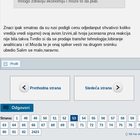
mnogo zdraviju ekonomiju i moze to da plati.
Znaci ipak smatras da su rusi podigli cenu odjedanput shvativsi koliko
vredi(a vredi sigurno) ovaj avion.Izvini,ali tvoja jucerasna prva reakcija
nije bila takva.Tvrdio si da se prodaje transfer tehnologije,lobiranje
analiticara i sl.Mozda te je onaj spiker vesti na drugom snimku
ubedio.Salim se malo,naravno.
Profil
Prethodna strana
Sledeća strana
Odgovori
Strana:
1
48
49
50
51
52
53
54
55
56
57
58
59
63
64
65
66
67
68
69
70
71
72
73
74
75
76
7
80
81
82
2423
Idi na v