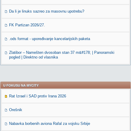
Da li je linuks sazreo za masovnu upotrebu?
FK Partizan 2026/27.
.ods format - upoređivanje kancelarijskih paketa
Zlatibor – Namešten dvosoban stan 37 m&#178; | Panoramski
pogled | Direktno od vlasnika
U FOKUSU NA MYCITY
Rat Izrael i SAD protiv Irana 2026
Orešnik
Nabavka borbenih aviona Rafal za vojsku Srbije