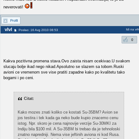
neverovati!
Profil
vlvl
Idi na vr
Poslao: 16 Avg 2010 08:53
0
Kakva pozitivna promena stava.Ovo zaista nisam ocekivao.U svakom
slucaju bolje ikad nego nikad.Apsolutno se slazem sa tobom.Ruski
avioni ce vremenom sve vise pratiti zapadne kako po kvalitetu tako
bogami i po ceni.
Citat:
Kako mozes znati koliko ce kostati Su-35BM? Avion se
jos testira i tek kada ga neko bude kupio znacemo cenu
istog. Npr. skoro je cena najnovije verzije Su-30MKI za
Indiju bila $100 mil. A Su-35BM bi trebao da je tehnoloski
znatno napredniji. Nema vise jeftinih aviona ni kod Rusa.