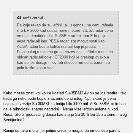
su47berkut ::
Pa koje rekao da su jeftiniji,ali u odnosu na cenu rafaela
ili ti EF 2000 kad dodas nove motore i AESA radar cena
ce otici drasticno,dok Su35Bm sa Irbisom E koj nije
aesa radar,ali ima PESA radar iste mogucnosti kao i
AESA radari kosta koliko i rafael koji je prodat
Francuskoj,a sigurno ga nemozes naci jeftinije,a on ima
obican radar,takodje i EF2000 koji je preskup ovako,a
kad se jos dodaju i noviteti oticece mu cena barem za
pola koliko kosta sad.
Kako mozes znati koliko ce kostati Su-35BM? Avion se jos testira i tek
kada ga neko bude kupio znacemo cenu istog. Npr. skoro je cena
najnovije verzije Su-30MKI za Indiju bila $100 mil. A Su-35BM bi trebao
da je tehnoloski znatno napredniji. Nema vise jeftinih aviona ni kod
Rusa. Sto bi prodavali grdosiju kao sto je Su-30 ili Su-35 za cenu malog
Svedjanina?
Ranije su tako morali jer jedino izvoz je mogao da im donese pare a