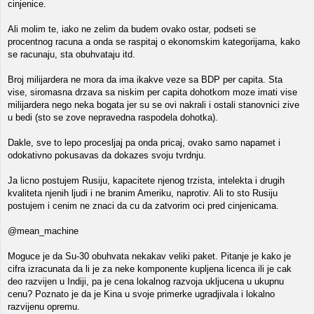
cinjenice.
Ali molim te, iako ne zelim da budem ovako ostar, podseti se
procentnog racuna a onda se raspitaj o ekonomskim kategorijama, kako
se racunaju, sta obuhvataju itd.
Broj milijardera ne mora da ima ikakve veze sa BDP per capita. Sta
vise, siromasna drzava sa niskim per capita dohotkom moze imati vise
milijardera nego neka bogata jer su se ovi nakrali i ostali stanovnici zive
u bedi (sto se zove nepravedna raspodela dohotka).
Dakle, sve to lepo procesljaj pa onda pricaj, ovako samo napamet i
odokativno pokusavas da dokazes svoju tvrdnju.
Ja licno postujem Rusiju, kapacitete njenog trzista, intelekta i drugih
kvaliteta njenih ljudi i ne branim Ameriku, naprotiv. Ali to sto Rusiju
postujem i cenim ne znaci da cu da zatvorim oci pred cinjenicama.
@mean_machine
Moguce je da Su-30 obuhvata nekakav veliki paket. Pitanje je kako je
cifra izracunata da li je za neke komponente kupljena licenca ili je cak
deo razvijen u Indiji, pa je cena lokalnog razvoja ukljucena u ukupnu
cenu? Poznato je da je Kina u svoje primerke ugradjivala i lokalno
razvijenu opremu.