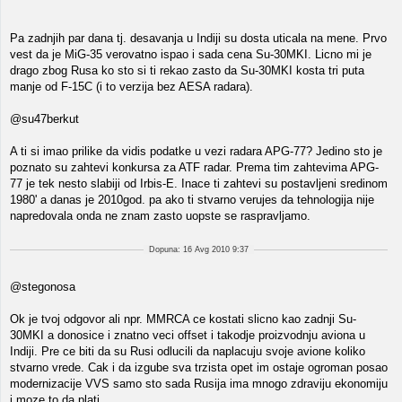
Pa zadnjih par dana tj. desavanja u Indiji su dosta uticala na mene. Prvo
vest da je MiG-35 verovatno ispao i sada cena Su-30MKI. Licno mi je
drago zbog Rusa ko sto si ti rekao zasto da Su-30MKI kosta tri puta
manje od F-15C (i to verzija bez AESA radara).
@su47berkut
A ti si imao prilike da vidis podatke u vezi radara APG-77? Jedino sto je
poznato su zahtevi konkursa za ATF radar. Prema tim zahtevima APG-
77 je tek nesto slabiji od Irbis-E. Inace ti zahtevi su postavljeni sredinom
1980' a danas je 2010god. pa ako ti stvarno verujes da tehnologija nije
napredovala onda ne znam zasto uopste se raspravljamo.
Dopuna: 16 Avg 2010 9:37
@stegonosa
Ok je tvoj odgovor ali npr. MMRCA ce kostati slicno kao zadnji Su-
30MKI a donosice i znatno veci offset i takodje proizvodnju aviona u
Indiji. Pre ce biti da su Rusi odlucili da naplacuju svoje avione koliko
stvarno vrede. Cak i da izgube sva trzista opet im ostaje ogroman posao
modernizacije VVS samo sto sada Rusija ima mnogo zdraviju ekonomiju
i moze to da plati.