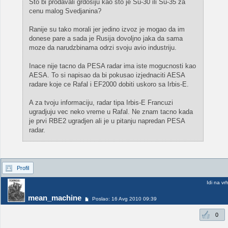
Sto bi prodavali grdosiju kao sto je Su-30 ili Su-35 za
cenu malog Svedjanina?
Ranije su tako morali jer jedino izvoz je mogao da im
donese pare a sada je Rusija dovoljno jaka da sama
moze da narudzbinama odrzi svoju avio industriju.
Inace nije tacno da PESA radar ima iste mogucnosti kao
AESA. To si napisao da bi pokusao izjednaciti AESA
radare koje ce Rafal i EF2000 dobiti uskoro sa Irbis-E.
A za tvoju informaciju, radar tipa Irbis-E Francuzi
ugradjuju vec neko vreme u Rafal. Ne znam tacno kada
je prvi RBE2 ugradjen ali je u pitanju napredan PESA
radar.
Profil
Idi na vr
mean_machine
Poslao: 16 Avg 2010 09:39
0