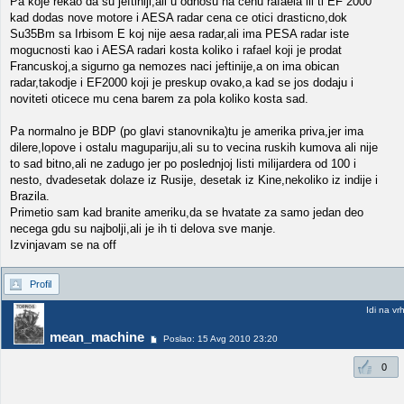
Pa koje rekao da su jeftiniji,ali u odnosu na cenu rafaela ili ti EF 2000
kad dodas nove motore i AESA radar cena ce otici drasticno,dok
Su35Bm sa Irbisom E koj nije aesa radar,ali ima PESA radar iste
mogucnosti kao i AESA radari kosta koliko i rafael koji je prodat
Francuskoj,a sigurno ga nemozes naci jeftinije,a on ima obican
radar,takodje i EF2000 koji je preskup ovako,a kad se jos dodaju i
noviteti oticece mu cena barem za pola koliko kosta sad.
Pa normalno je BDP (po glavi stanovnika)tu je amerika priva,jer ima
dilere,lopove i ostalu magupariju,ali su to vecina ruskih kumova ali nije
to sad bitno,ali ne zadugo jer po poslednjoj listi milijardera od 100 i
nesto, dvadesetak dolaze iz Rusije, desetak iz Kine,nekoliko iz indije i
Brazila.
Primetio sam kad branite ameriku,da se hvatate za samo jedan deo
necega gdu su najbolji,ali je ih ti delova sve manje.
Izvinjavam se na off
Profil
Idi na vr
mean_machine
Poslao: 15 Avg 2010 23:20
0