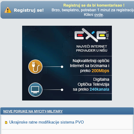
NOVE PORUKE NA MYCITY-MILITARY
Ukrajinske ratne modifikacije sistema PVO