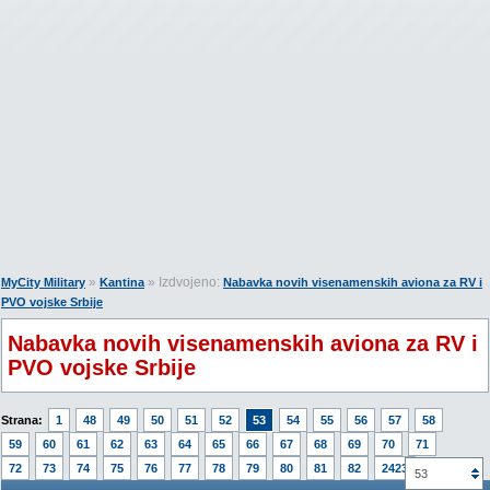
»
» Izdvojeno:
MyCity Military
Kantina
Nabavka novih visenamenskih aviona za RV i
PVO vojske Srbije
Nabavka novih visenamenskih aviona za RV i
PVO vojske Srbije
Strana:
1
48
49
50
51
52
53
54
55
56
57
58
59
60
61
62
63
64
65
66
67
68
69
70
71
72
73
74
75
76
77
78
79
80
81
82
2423
53