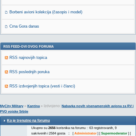
Borbeni avioni kolekcija (časopis i model)
Crna Gora danas
RSS FEED-OVI OVOG FORUMA
RSS najnovijih topica
RSS poslednjih poruka
RSS izdvojenjih topica (vesti i članci)
»
» Izdvojeno:
MyCity Military
Kantina
Nabavka novih visenamenskih aviona za RV i
PVO vojske Srbije
Ko je trenutno na forumu
Ukupno su
2656
korisnika na forumu :: 63 registrovanih, 9
sakrivenih i 2584 gosta :: [
Administrator
] [
Supermoderator
] [