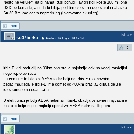
Nesto ne verujem da bi nama Rusi ponudili avion koji kosta 100 miliona
USD po komadu, a ni da bi Libija pod tim uslovima dogovarala nabavku
Su-35 BM kao dosta naprednijeg (i verovatno skupljeg).
Profil
Idi na vr
su47berkut
Poslao: 16 Avg 2010 02:24
0
irbis-E vidi stelt cilj na 90km,ono sto je najbitnije cak na vecoj razdaljini
nego reptorov radar.
I u cemu je to bilo koj AESA radar bolji od Irbis-E u osnovnim
zadacima,kada je Irbis-E ima domet od 400km prati 32 cilja,a deluje
istovremeno na osam cilja.
U elektronici je bolji AESA radari,ali Irbis-E obavlja osnovne i najvaznije
funkcije bolje nego i najbolji operativni AESA radar na Reptoru.
Profil
Idi na vr