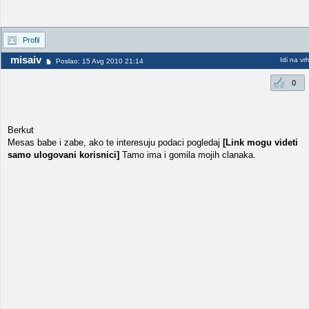
Profil
misaiv
Idi na vr
Poslao: 15 Avg 2010 21:14
0
Berkut
Mesas babe i zabe, ako te interesuju podaci pogledaj
[Link mogu videti
samo ulogovani korisnici]
Tamo ima i gomila mojih clanaka.