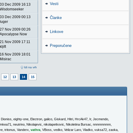
Vesti
03 Dec 2009 16:13
Wisdomseeker
03 Dec 2009 00:13
Članke
luger
27 Nov 2009 00:26
Linkove
Apocalypse Now
21 Nov 2009 17:11
Preporučene
kljift
16 Nov 2009 18:01
Misirac
Idi na vrh
12
13
14
15
,
Dioniss
,
eighty-one
,
Electron
,
galico
,
Giskard
,
Hitri
,
HrcAk47
,
Ir
,
Jecmendo
,
mkea71
,
neutrino
,
Nikolajevic
,
nikolapetkovic
,
Nikoletina Bursac
,
nnnnnnnnnn
,
ive
,
tritonus
,
Vanderx
,
vathra
,
VBoss
,
vedko
,
Velizar Laro
,
Vladko
,
vuksa72
,
zaoka
,