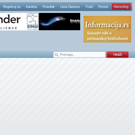
Registruj se
Kantina
Pravilnik
Lista članova
Traži
Pomoć
Marketing