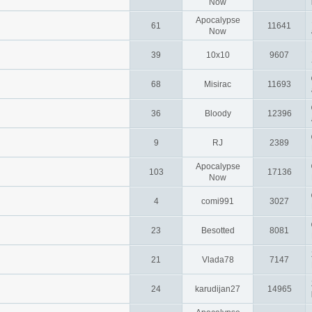
Now
Apocalypse
61
11641
Now
39
10x10
9607
68
Misirac
11693
36
Bloody
12396
9
RJ
2389
Apocalypse
103
17136
Now
4
comi991
3027
23
Besotted
8081
21
Vlada78
7147
24
karudijan27
14965