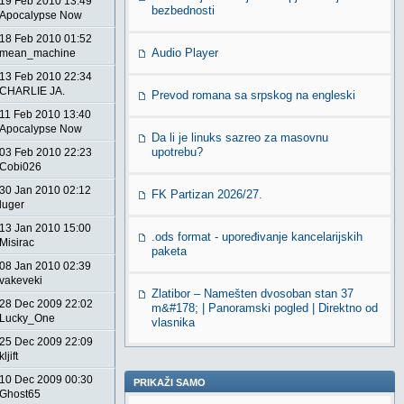
19 Feb 2010 13:49
bezbednosti
Apocalypse Now
18 Feb 2010 01:52
Audio Player
mean_machine
13 Feb 2010 22:34
CHARLIE JA.
Prevod romana sa srpskog na engleski
11 Feb 2010 13:40
Apocalypse Now
Da li je linuks sazreo za masovnu
upotrebu?
03 Feb 2010 22:23
Cobi026
30 Jan 2010 02:12
FK Partizan 2026/27.
luger
13 Jan 2010 15:00
.ods format - upoređivanje kancelarijskih
Misirac
paketa
08 Jan 2010 02:39
vakeveki
Zlatibor – Namešten dvosoban stan 37
28 Dec 2009 22:02
m&#178; | Panoramski pogled | Direktno od
Lucky_One
vlasnika
25 Dec 2009 22:09
kljift
10 Dec 2009 00:30
PRIKAŽI SAMO
Ghost65