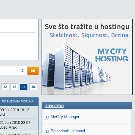
Idi
12
13
14
15
POSLEDNJA PORUKA
IZDVOJENO
09 Jul 2010 19:12
vlvl
MyCity Manager
21 Jun 2010 22:07
Jozo Mrak
Polandball - stripovi