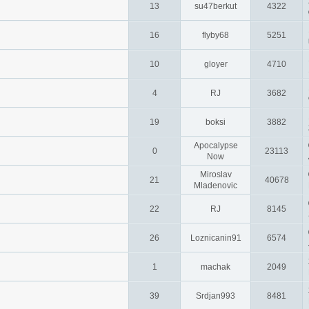
13
su47berkut
4322
16
flyby68
5251
10
gloyer
4710
4
RJ
3682
19
boksi
3882
Apocalypse
0
23113
Now
Miroslav
21
40678
Mladenovic
22
RJ
8145
26
Loznicanin91
6574
1
machak
2049
39
Srdjan993
8481