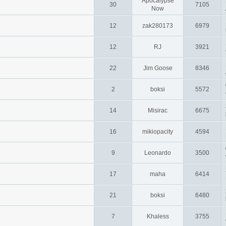
Apocalypse
30
7105
Now
12
zak280173
6979
12
RJ
3921
22
Jim Goose
8346
2
boksi
5572
14
Misirac
6675
16
mikiopacity
4594
9
Leonardo
3500
17
maha
6414
21
boksi
6480
7
Khaless
3755