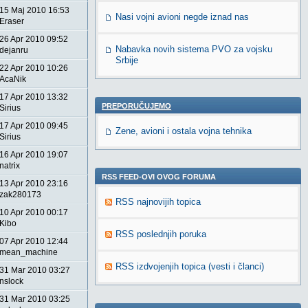
15 Maj 2010 16:53
Nasi vojni avioni negde iznad nas
Eraser
26 Apr 2010 09:52
Nabavka novih sistema PVO za vojsku
dejanru
Srbije
22 Apr 2010 10:26
AcaNik
17 Apr 2010 13:32
PREPORUČUJEMO
Sirius
17 Apr 2010 09:45
Zene, avioni i ostala vojna tehnika
Sirius
16 Apr 2010 19:07
natrix
RSS FEED-OVI OVOG FORUMA
13 Apr 2010 23:16
zak280173
RSS najnovijih topica
10 Apr 2010 00:17
Kibo
RSS poslednjih poruka
07 Apr 2010 12:44
mean_machine
RSS izdvojenjih topica (vesti i članci)
31 Mar 2010 03:27
nslock
31 Mar 2010 03:25