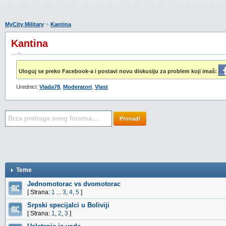
»
MyCity Military
Kantina
Kantina
Uloguj se preko Facebook-a i postavi novu diskusiju za problem koji imaš:
Urednici:
Vlada78
,
Moderatori
,
Vlast
Pronađi
Teme
Jednomotorac vs dvomotorac
[ Strana:
1
...
3
,
4
,
5
]
Srpski specijalci u Boliviji
[ Strana:
1
,
2
,
3
]