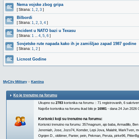
Nema vojske zbog gripa
[ Strana:
1
,
2
,
3
]
Bilbordi
[ Strana:
1
,
2
,
3
,
4
]
Incident u NATO bazi u Texasu
[ Strana:
1
...
4
,
5
,
6
]
Sovjetske rute napada kako ih je zamišljao zapad 1987 godine
[ Strana:
1
,
2
]
Licnost Godine
»
MyCity Military
Kantina
Ko je trenutno na forumu
Ukupno su
2783
korisnika na forumu :: 71 registrovanih, 6 sakrive
Najviše korisnika na forumu ikad bilo je
16981
- dana 24 Jun 2026 
Korisnici koji su trenutno na forumu:
Korisnici trenutno na forumu:
357magnum
,
ajo baba
,
Armadillo
,
Ben
Jeremiah
,
Jose
,
Jozo74
,
Komder
,
Lepi Jova
,
Malahit
,
MarkTven
,
m
Ognjen D.
,
oldtimer
,
Panter
,
pein
,
Pekman
,
Peruta
,
pirke96
,
PitterBg