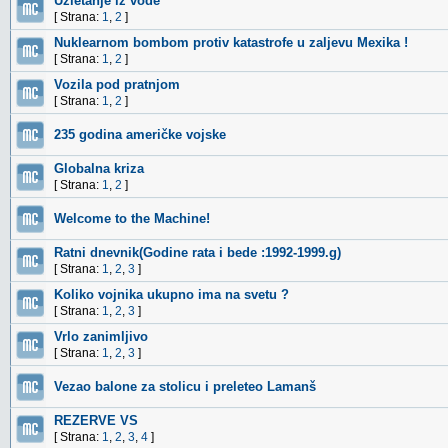
Uzletanje iz vode
[ Strana:
1
,
2
]
Nuklearnom bombom protiv katastrofe u zaljevu Mexika !
[ Strana:
1
,
2
]
Vozila pod pratnjom
[ Strana:
1
,
2
]
235 godina američke vojske
Globalna kriza
[ Strana:
1
,
2
]
Welcome to the Machine!
Ratni dnevnik(Godine rata i bede :1992-1999.g)
[ Strana:
1
,
2
,
3
]
Koliko vojnika ukupno ima na svetu ?
[ Strana:
1
,
2
,
3
]
Vrlo zanimljivo
[ Strana:
1
,
2
,
3
]
Vezao balone za stolicu i preleteo Lamanš
REZERVE VS
[ Strana:
1
,
2
,
3
,
4
]