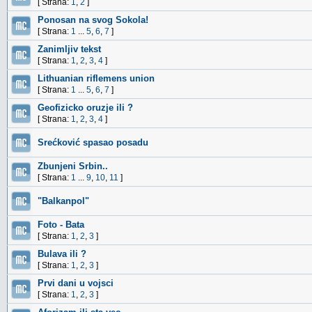
[ Strana:
1
,
2
]
Ponosan na svog Sokola!
[ Strana:
1
...
5
,
6
,
7
]
Zanimljiv tekst
[ Strana:
1
,
2
,
3
,
4
]
Lithuanian riflemens union
[ Strana:
1
...
5
,
6
,
7
]
Geofizicko oruzje ili ?
[ Strana:
1
,
2
,
3
,
4
]
Srećković spasao posadu
Zbunjeni Srbin..
[ Strana:
1
...
9
,
10
,
11
]
"Balkanpol"
Foto - Bata
[ Strana:
1
,
2
,
3
]
Bulava ili ?
[ Strana:
1
,
2
,
3
]
Prvi dani u vojsci
[ Strana:
1
,
2
,
3
]