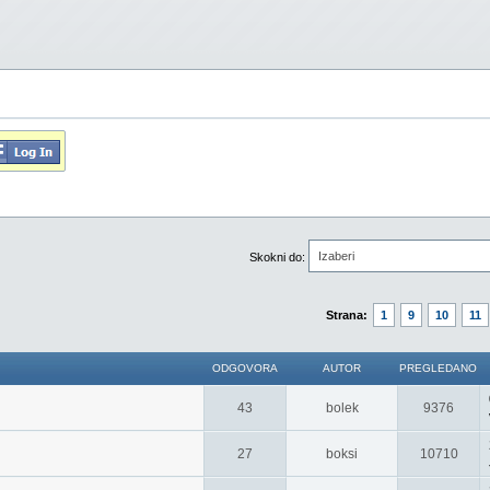
Izaberi
Skokni do:
Strana:
1
9
10
11
ODGOVORA
AUTOR
PREGLEDANO
43
bolek
9376
27
boksi
10710