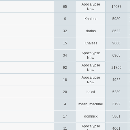
Apocalypse
65
14037
Now
9
Khaless
5980
32
darios
8622
15
Khaless
9668
Apocalypse
34
6965
Now
Apocalypse
92
21756
Now
Apocalypse
18
4922
Now
20
boksi
5239
4
mean_machine
3192
17
domnick
5861
Apocalypse
11
4061