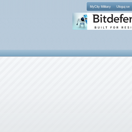
MyCity Military
Uloguj se