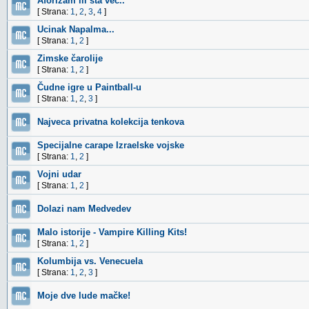
Aforizam ili sta vec..
[ Strana:
1
,
2
,
3
,
4
]
Ucinak Napalma...
[ Strana:
1
,
2
]
Zimske čarolije
[ Strana:
1
,
2
]
Čudne igre u Paintball-u
[ Strana:
1
,
2
,
3
]
Najveca privatna kolekcija tenkova
Specijalne carape Izraelske vojske
[ Strana:
1
,
2
]
Vojni udar
[ Strana:
1
,
2
]
Dolazi nam Medvedev
Malo istorije - Vampire Killing Kits!
[ Strana:
1
,
2
]
Kolumbija vs. Venecuela
[ Strana:
1
,
2
,
3
]
Moje dve lude mačke!