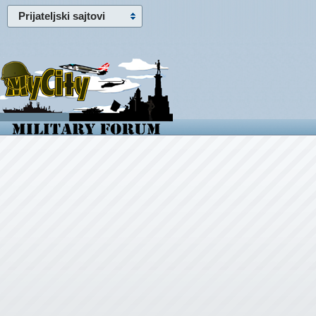
Prijateljski sajtovi