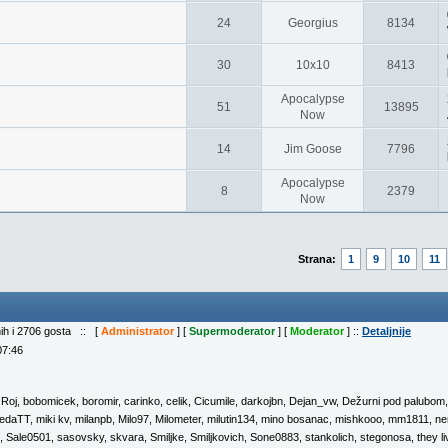
24
Georgius
8134
30
10x10
8413
Apocalypse
51
13895
Now
14
Jim Goose
7796
Apocalypse
8
2379
Now
Strana:
1
9
10
11
nih i 2706 gosta :: [
Administrator
] [
Supermoderator
] [
Moderator
] ::
Detaljnije
07:46
 Roj
,
bobomicek
,
boromir
,
carinko
,
celik
,
Cicumile
,
darkojbn
,
Dejan_vw
,
Dežurni pod palubom
edaTT
,
miki kv
,
milanpb
,
Milo97
,
Milometer
,
milutin134
,
mino bosanac
,
mishkooo
,
mm1811
,
ne
,
Sale0501
,
sasovsky
,
skvara
,
Smiljke
,
Smiljkovich
,
Sone0883
,
stankolich
,
stegonosa
,
they l