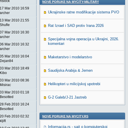
nslock
NOVE PORUKE NA MYCITY-MILITARY
17 Mar 2010 16:59
Ukrajinske ratne modifikacije sistema PVO
archer
13 Mar 2010 21:55
Shufle
Rat Izrael i SAD protiv Irana 2026
07 Mar 2010 16:30
archer
Specijalna vojna operacija u Ukrajini, 2026.
komentari
06 Mar 2010 16:32
archer
05 Mar 2010 16:04
Maketarstvo i modelarstvo
Dejan84
03 Mar 2010 18:49
Saudijska Arabija & Jemen
Kibo
03 Mar 2010 08:36
Helikopteri u milicijskoj upotrebi
Misirac
03 Mar 2010 01:18
Besotted
G-2 Galeb/J-21 Jastreb
28 Feb 2010 16:24
Besotted
20 Feb 2010 02:32
NOVE PORUKE NA MYCITY.RS
kljift
Informacija.rs - sajt o kompjuterskoj