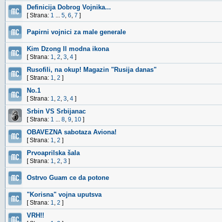
Definicija Dobrog Vojnika...
[ Strana:
1
...
5
,
6
,
7
]
Papirni vojnici za male generale
Kim Dzong Il modna ikona
[ Strana:
1
,
2
,
3
,
4
]
Rusofili, na okup! Magazin "Rusija danas"
[ Strana:
1
,
2
]
No.1
[ Strana:
1
,
2
,
3
,
4
]
Srbin VS Srbijanac
[ Strana:
1
...
8
,
9
,
10
]
OBAVEZNA sabotaza Aviona!
[ Strana:
1
,
2
]
Prvoaprilska šala
[ Strana:
1
,
2
,
3
]
Ostrvo Guam ce da potone
"Korisna" vojna uputsva
[ Strana:
1
,
2
]
VRH!!