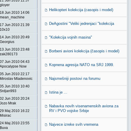
21 Jun 2010 12:57
gloyer
Helikopteri kolekcija (casopis i model)
18 Jun 2010 14:06
mean_machine
DeAgostini "Veliki jedrenjaci "kolekcija
17 Jun 2010 21:39
10x10
14 Jun 2010 20:49
"Kolekcija vojnih masina"
Georgius
13 Jun 2010 23:48
Borbeni avioni kolekcija (časopis i model)
zak280173
07 Jun 2010 04:43
Kopnena agresija NATO na SRJ 1999.
Apocalypse Now
05 Jun 2010 22:17
Najsmešniji postovi na forumu
Miroslav Mladenovic
05 Jun 2010 10:40
Srdjan993
Istina je ...
02 Jun 2010 20:24
Jozo Mrak
Nabavka novih visenamenskih aviona za
RV i PVO vojske Srbije
29 Maj 2010 16:22
Misirac
24 Maj 2010 23:55
Najvece izreke svih vremena
Buva