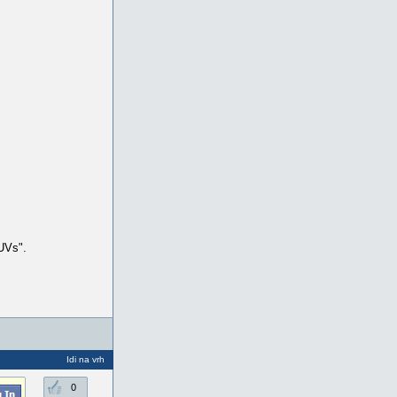
UVs".
Idi na vrh
0