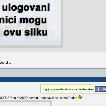
ostolja.
Uloguj se preko Facebooka da bi
video sliku
:
000USD na YAHOO portalu - zaboravili su "samo" oklop