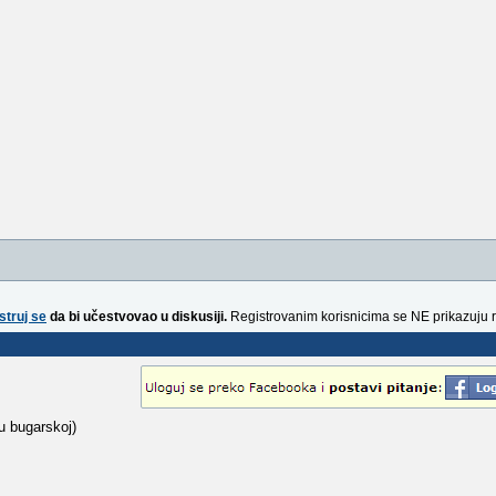
struj se
da bi učestvovao u diskusiji.
Registrovanim korisnicima se NE prikazuju 
 u bugarskoj)