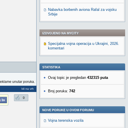
Nabavka borbenih aviona Rafal za vojsku
Srbije
IZDVOJENO NA MYCITY
Specijalna vojna operacija u Ukrajini, 2026.
komentari
STATISTIKA
Ovaj topic je pregledan
432315 puta
reklame unutar poruka.
Idi na vrh
Broj poruka:
742
0
NOVE PORUKE U OVOM FORUMU
Vojna terenska vozila