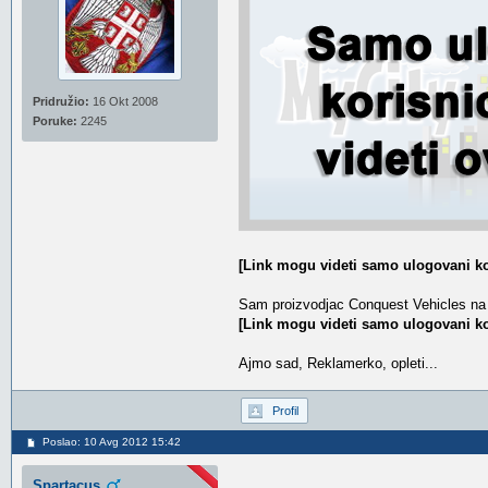
Pridružio:
16 Okt 2008
Poruke:
2245
[Link mogu videti samo ulogovani ko
Sam proizvodjac Conquest Vehicles na
[Link mogu videti samo ulogovani ko
Ajmo sad, Reklamerko, opleti...
Profil
Poslao: 10 Avg 2012 15:42
Spartacus