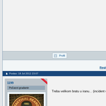
Profil
Regi
Poslao: 18 Jul 2012 23:07
1199
Počasni građanin
Treba velikom bratu u iranu... (incident