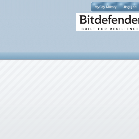
MyCity Military
Uloguj se