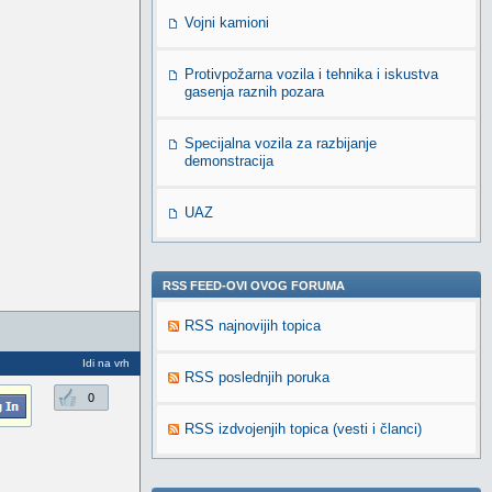
Vojni kamioni
Protivpožarna vozila i tehnika i iskustva
gasenja raznih pozara
Specijalna vozila za razbijanje
demonstracija
UAZ
RSS FEED-OVI OVOG FORUMA
RSS najnovijih topica
Idi na vrh
RSS poslednjih poruka
0
RSS izdvojenjih topica (vesti i članci)