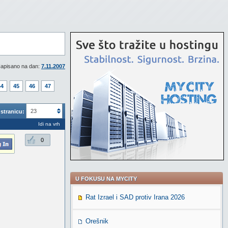
apisano na dan:
7.11.2007
44
45
46
47
23
stranicu:
Idi na vrh
0
U FOKUSU NA MYCITY
Rat Izrael i SAD protiv Irana 2026
Orešnik