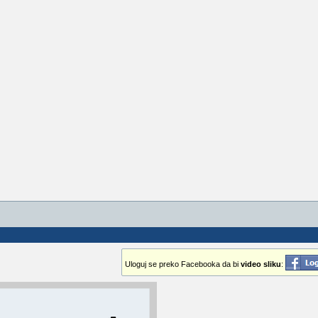
Uloguj se preko Facebooka da bi
video sliku
: