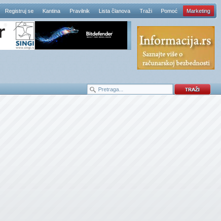
Registruj se
Kantina
Pravilnik
Lista članova
Traži
Pomoć
Marketing