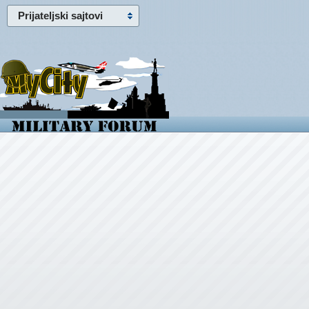
Prijateljski sajtovi