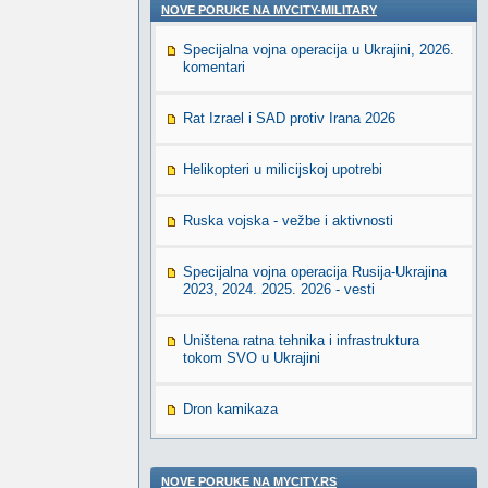
NOVE PORUKE NA MYCITY-MILITARY
Specijalna vojna operacija u Ukrajini, 2026.
komentari
Rat Izrael i SAD protiv Irana 2026
Helikopteri u milicijskoj upotrebi
Ruska vojska - vežbe i aktivnosti
Specijalna vojna operacija Rusija-Ukrajina
2023, 2024. 2025. 2026 - vesti
Uništena ratna tehnika i infrastruktura
tokom SVO u Ukrajini
Dron kamikaza
NOVE PORUKE NA MYCITY.RS