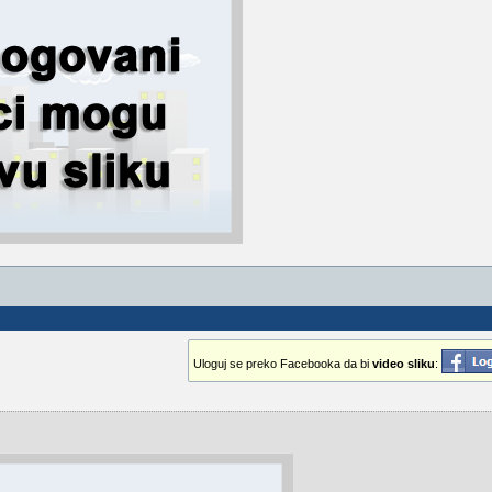
Uloguj se preko Facebooka da bi
video sliku
: