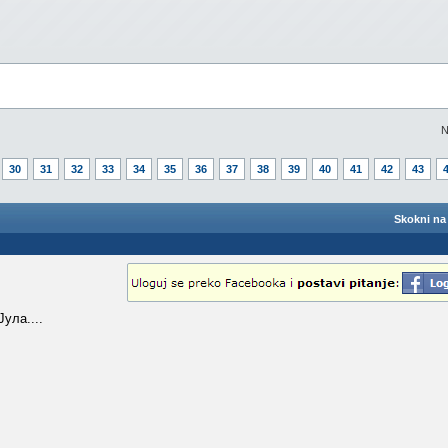
N
30
31
32
33
34
35
36
37
38
39
40
41
42
43
Skokni na 
ула....