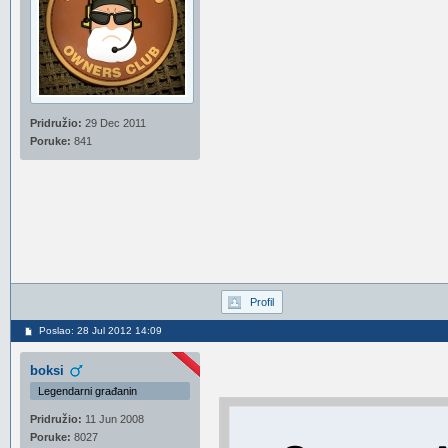
Pridružio:
29 Dec 2011
Poruke:
841
Profil
Poslao: 28 Jul 2012 14:09
boksi
Legendarni građanin
Pridružio:
11 Jun 2008
Poruke:
8027