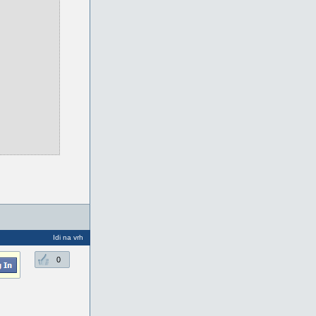
Idi na vrh
0