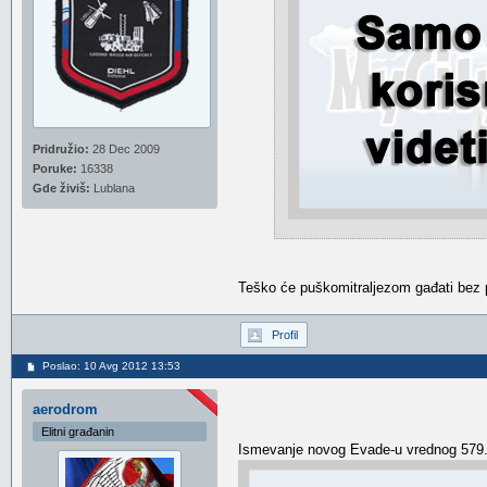
Pridružio:
28 Dec 2009
Poruke:
16338
Gde živiš:
Lublana
Teško će puškomitraljezom gađati bez p
Profil
Poslao: 10 Avg 2012 13:53
aerodrom
Elitni građanin
Ismevanje novog Evade-u vrednog 579.