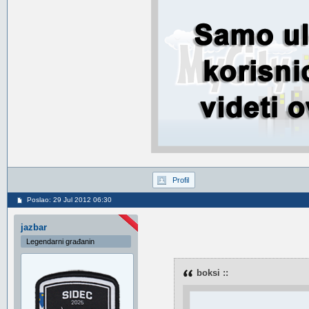
Profil
Poslao: 29 Jul 2012 06:30
jazbar
Legendarni građanin
boksi ::