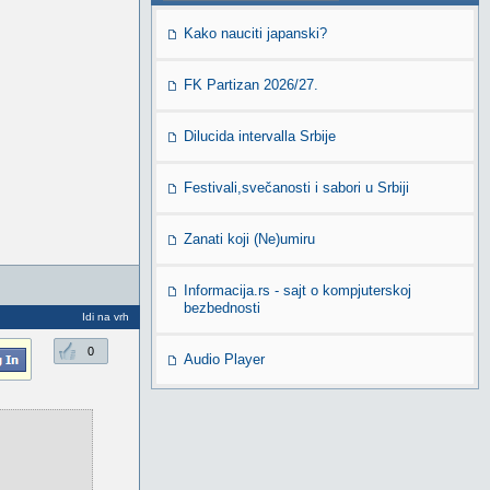
Kako nauciti japanski?
FK Partizan 2026/27.
Dilucida intervalla Srbije
Festivali,svečanosti i sabori u Srbiji
Zanati koji (Ne)umiru
Informacija.rs - sajt o kompjuterskoj
bezbednosti
Idi na vrh
0
Audio Player