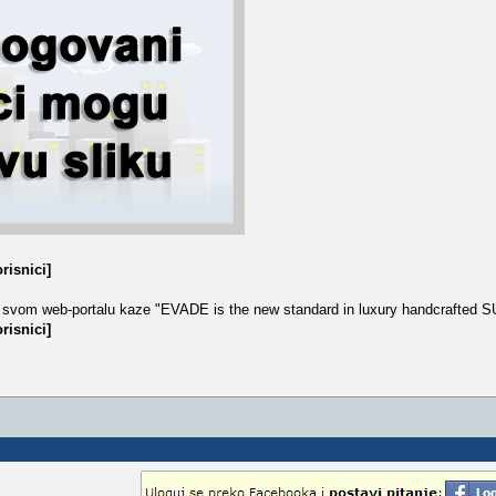
risnici]
 svom web-portalu kaze "EVADE is the new standard in luxury handcrafted S
risnici]