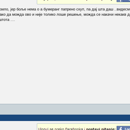
озило, јер боље нема о а бумеранг папрено скуп, па дај шта даш ..видес
тако да можда ово и није толико лоше решење, можда се накачи некакв 
тота ....