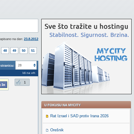
apisano na dan:
23.8.2012
48
49
50
51
28
stranicu:
Idi na vrh
1
U FOKUSU NA MYCITY
Rat Izrael i SAD protiv Irana 2026
Orešnik