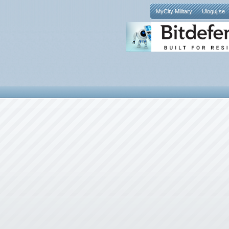
MyCity Military
Uloguj se