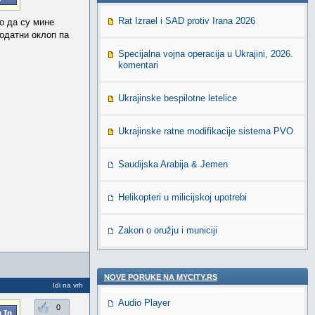
Rat Izrael i SAD protiv Irana 2026
мо да су мине
додатни оклоп па
Specijalna vojna operacija u Ukrajini, 2026.
komentari
Ukrajinske bespilotne letelice
Ukrajinske ratne modifikacije sistema PVO
Saudijska Arabija & Jemen
Helikopteri u milicijskoj upotrebi
Zakon o oružju i municiji
NOVE PORUKE NA MYCITY.RS
Idi na vrh
Audio Player
0