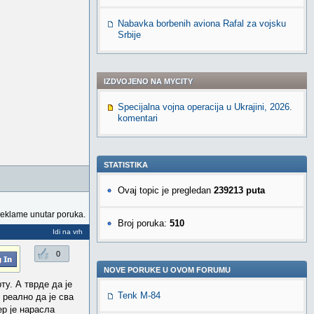
Nabavka borbenih aviona Rafal za vojsku
Srbije
IZDVOJENO NA MYCITY
Specijalna vojna operacija u Ukrajini, 2026.
komentari
STATISTIKA
Ovaj topic je pregledan
239213 puta
reklame unutar poruka.
Broj poruka:
510
Idi na vrh
0
NOVE PORUKE U OVOM FORUMU
у. А тврде да је
Tenk M-84
 реално да је сва
ер је нарасла