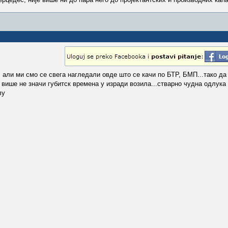
, али ми смо се свега нагледали овде што се качи по БТР, БМП...тако да
м више не значи губитск времена у изради возила...стварно чудна одлука
лу