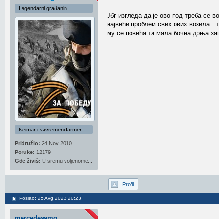
Legendarni građanin
Јбг изгледа да је ово под треба се в
највећи проблем свих ових возила...
му се повећа та мала бочна доња заш
Neimar i savremeni farmer.
Pridružio:
24 Nov 2010
Poruke:
12179
Gde živiš:
U sremu voljenome...
Profil
Poslao: 25 Avg 2023 20:23
mercedesamg