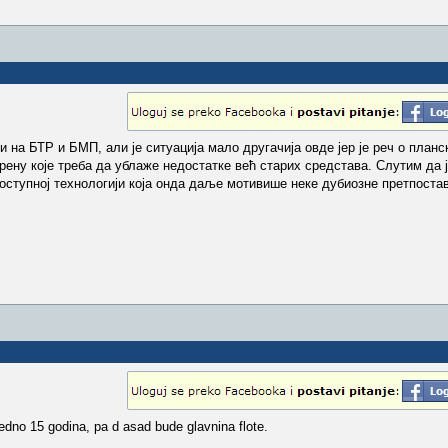
 на БТР и БМП, али је ситуација мало другачија овде јер је реч о планс
рену које треба да ублаже недостатке већ старих средстава. Слутим да ј
оступној технологији која онда даље мотивише неке дубиозне претпостав
jedno 15 godina, pa d asad bude glavnina flote.