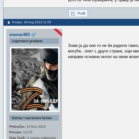
Profil
Poslao: 26 Avg 2023 11:05
sremac983
Legendarni građanin
Знам ја да они то не би радили такко
могуће...опет с друге стране, који м
направи основни оклоп на овом вози
Neimar i savremeni farmer.
Pridružio:
24 Nov 2010
Poruke:
12179
Gde živiš:
U sremu voljenome...