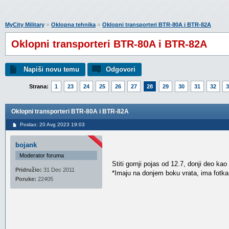
»
»
MyCity Military
Oklopna tehnika
Oklopni transporteri BTR-80A i BTR-82A
Oklopni transporteri BTR-80A i BTR-82A
Napiši novu temu
Odgovori
Strana:
1
23
24
25
26
27
28
29
30
31
32
3
Oklopni transporteri BTR-80A i BTR-82A
Poslao: 20 Avg 2023 19:03
bojank
Moderator foruma
Stiti gornji pojas od 12.7, donji deo kao
Pridružio:
31 Dec 2011
*Imaju na donjem boku vrata, ima fotka o
Poruke:
22405