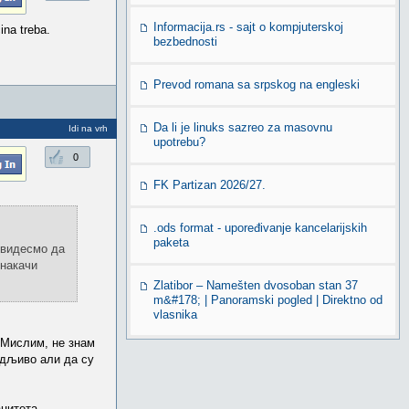
Informacija.rs - sajt o kompjuterskoj
ina treba.
bezbednosti
Prevod romana sa srpskog na engleski
Da li je linuks sazreo za masovnu
Idi na vrh
upotrebu?
0
FK Partizan 2026/27.
.ods format - upoređivanje kancelarijskih
paketa
..видесмо да
 накачи
Zlatibor – Namešten dvosoban stan 37
m&#178; | Panoramski pogled | Direktno od
vlasnika
 Мислим, не знам
водљиво али да су
цитета...