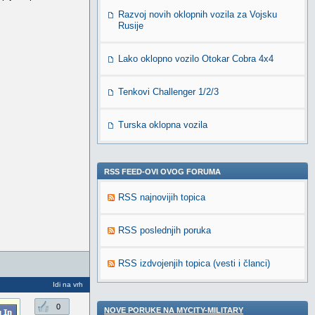
Razvoj novih oklopnih vozila za Vojsku
Rusije
Lako oklopno vozilo Otokar Cobra 4x4
Tenkovi Challenger 1/2/3
Turska oklopna vozila
RSS FEED-OVI OVOG FORUMA
RSS najnovijih topica
RSS poslednjih poruka
RSS izdvojenjih topica (vesti i članci)
Idi na vrh
0
NOVE PORUKE NA MYCITY-MILITARY