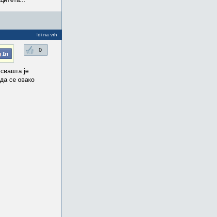
Idi na vrh
0
 свашта је
 да се овако