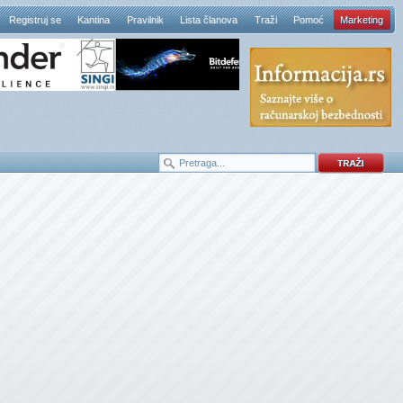
Registruj se
Kantina
Pravilnik
Lista članova
Traži
Pomoć
Marketing