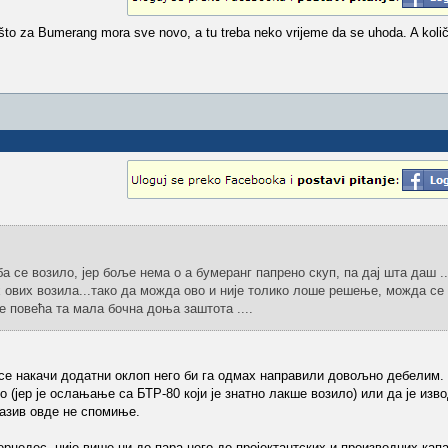
što za Bumerang mora sve novo, a tu treba neko vrijeme da se uhoda. A količ
ба се возило, јер боље нема о а бумеранг папрено скуп, па дај шта даш 
 ових возила...тако да можда ово и није толико лоше решење, можда се
е повећа та мала бочна доња заштота ....
а се накачи додатни оклоп него би га одмах направили довољно дебелим.
о (јер је ослањање са БТР-80 који је знатно лакше возило) или да је из
назив овде не спомиње.
рцедес, није више ни до пара него до пројектантских и производних капа