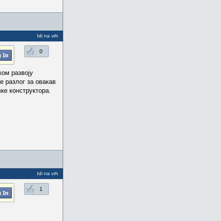
Idi na vrh
0
ком развоју
е разлог за овакав
ке конструктора.
Idi na vrh
1