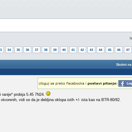
N
3
34
35
36
37
38
39
40
41
42
43
44
45
46
47
Skokni na 
 i ranije* probija 5.45 7N24.
tvorenih, vidi se da je debljina oklopa istih +/- ista kao na BTR-80/82.