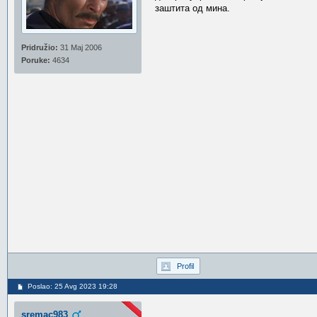
заштита од мина.
Pridružio:
31 Maj 2006
Poruke:
4634
Profil
Poslao: 25 Avg 2023 19:28
sremac983