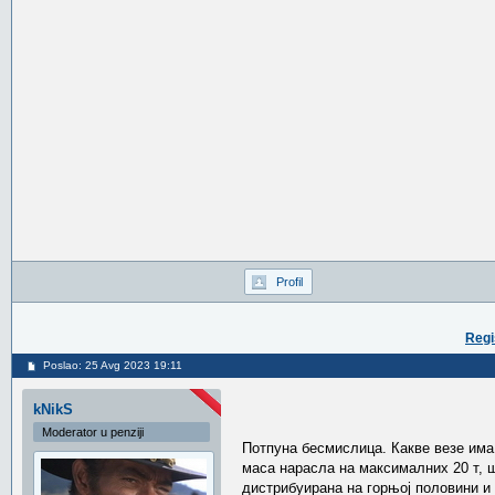
Profil
Regi
Poslao: 25 Avg 2023 19:11
kNikS
Moderator u penziji
Потпуна бесмислица. Какве везе има 
маса нарасла на максималних 20 т, ш
дистрибуирана на горњој половини и п