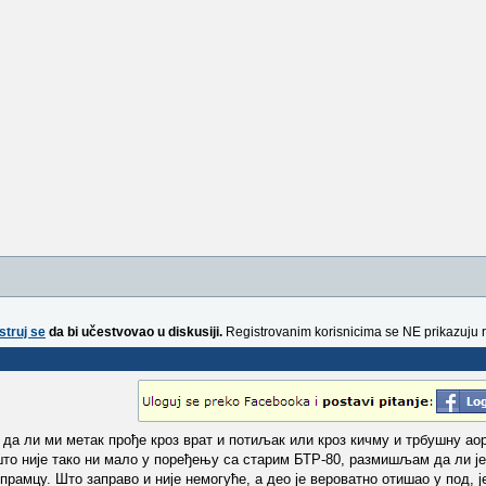
struj se
da bi učestvovao u diskusiji.
Registrovanim korisnicima se NE prikazuju 
да ли ми метак прође кроз врат и потиљак или кроз кичму и трбушну аорт
то није тако ни мало у поређењу са старим БТР-80, размишљам да ли је
рамцу. Што заправо и није немогуће, а део је вероватно отишао у под, ј