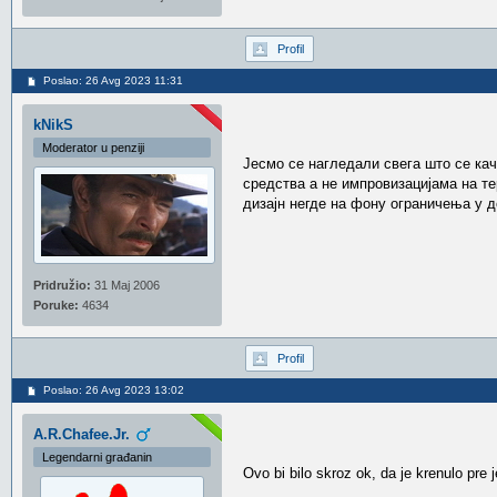
Profil
Poslao: 26 Avg 2023 11:31
kNikS
Moderator u penziji
Јесмо се нагледали свега што се качи
средства а не импровизацијама на те
дизајн негде на фону ограничења у д
Pridružio:
31 Maj 2006
Poruke:
4634
Profil
Poslao: 26 Avg 2023 13:02
A.R.Chafee.Jr.
Legendarni građanin
Ovo bi bilo skroz ok, da je krenulo pre 