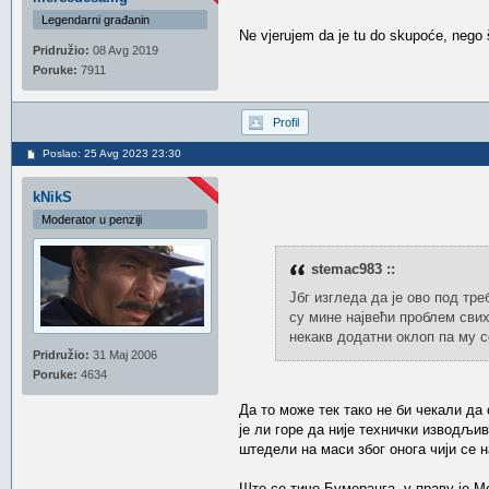
Legendarni građanin
Ne vjerujem da je tu do skupoće, nego 
Pridružio:
08 Avg 2019
Poruke:
7911
Profil
Poslao: 25 Avg 2023 23:30
kNikS
Moderator u penziji
stemac983 ::
Јбг изгледа да је ово под тре
су мине највећи проблем свих
некакв додатни оклоп па му с
Pridružio:
31 Maj 2006
Poruke:
4634
Да то може тек тако не би чекали д
је ли горе да није технички изводљив
штедели на маси због онога чији се 
Што се тиче Бумеранга, у праву је Ме