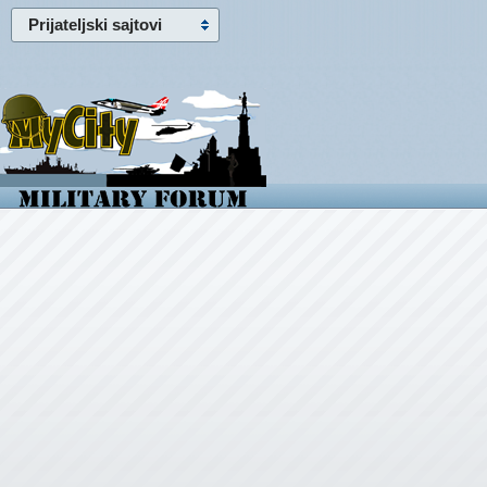
Prijateljski sajtovi