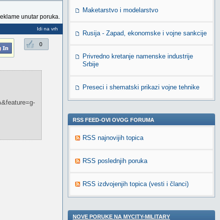
Maketarstvo i modelarstvo
reklame unutar poruka.
Idi na vrh
Rusija - Zapad, ekonomske i vojne sankcije
0
Privredno kretanje namenske industrije
Srbije
Preseci i shematski prikazi vojne tehnike
feature=g-
RSS FEED-OVI OVOG FORUMA
RSS najnovijih topica
RSS poslednjih poruka
RSS izdvojenjih topica (vesti i članci)
NOVE PORUKE NA MYCITY-MILITARY