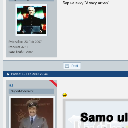
Бар не вичу "Алаху акбар"...
Pridružio:
23 Feb 2007
Poruke:
3761
Gde živiš:
Banat
Profil
Poslao: 12 Feb 2012 22:44
RJ
SuperModerator