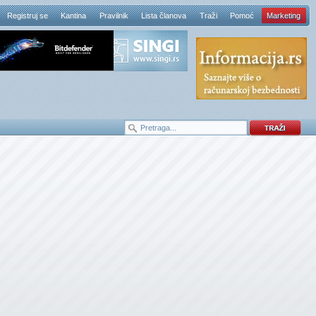
Registruj se
Kantina
Pravilnik
Lista članova
Traži
Pomoć
Marketing