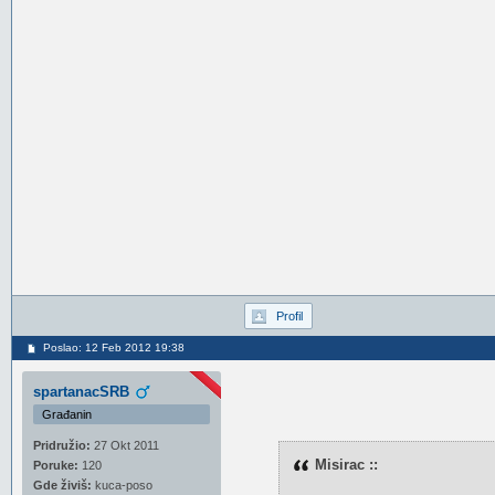
Profil
Poslao: 12 Feb 2012 19:38
spartanacSRB
Građanin
Pridružio:
27 Okt 2011
Misirac ::
Poruke:
120
Gde živiš:
kuca-poso