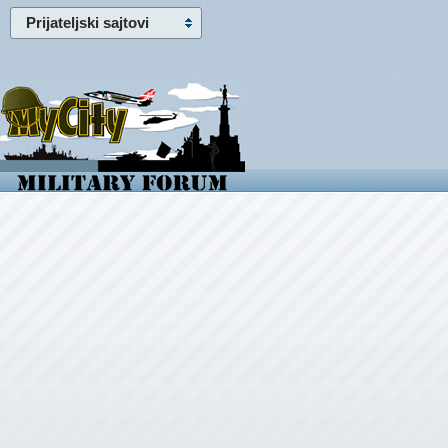
Prijateljski sajtovi