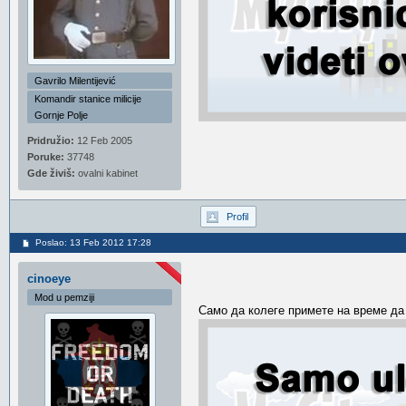
Gavrilo Milentijević
Komandir stanice milicije
Gornje Polje
Pridružio:
12 Feb 2005
Poruke:
37748
Gde živiš:
ovalni kabinet
Profil
Poslao: 13 Feb 2012 17:28
cinoeye
Mod u pemziji
Само да колеге примете на време да