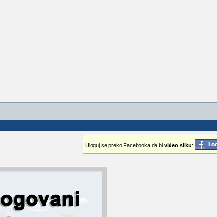
Uloguj se preko Facebooka da bi
video sliku
: