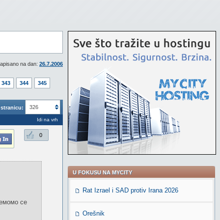
apisano na dan:
26.7.2006
343
344
345
326
stranicu:
Idi na vrh
0
U FOKUSU NA MYCITY
Rat Izrael i SAD protiv Irana 2026
немомо се
Orešnik