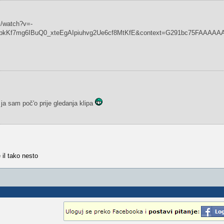
m/watch?v=-
bkKf7mg6IBuQ0_xteEgAIpiuhvg2Ue6cf8MtKfE&context=G291bc75FAAAAA
ja sam poč'o prije gledanja klipa
 il tako nesto