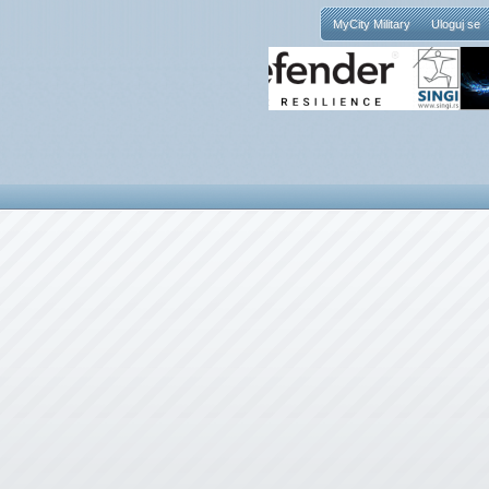
MyCity Military
Uloguj se