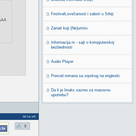
Festivali,svečanosti i sabori u Srbiji
AAA
Zanati koji (Ne)umiru
Informacija.rs - sajt o kompjuterskoj
bezbednosti
Audio Player
Prevod romana sa srpskog na engleski
Da li je linuks sazreo za masovnu
upotrebu?
Idi na vrh
3