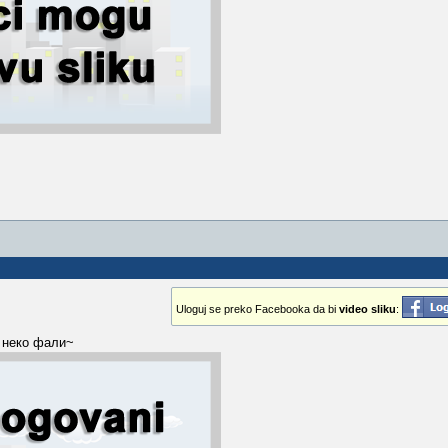
Uloguj se preko Facebooka da bi
video sliku
:
 неко фали~