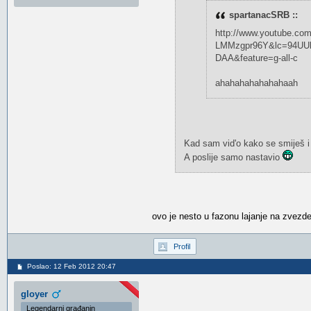
spartanacSRB ::
http://www.youtube.co
LMMzgpr96Y&lc=94UU
DAA&feature=g-all-c
ahahahahahahahaah
Kad sam vid'o kako se smiješ i 
A poslije samo nastavio
ovo je nesto u fazonu lajanje na zvezde
Profil
Poslao: 12 Feb 2012 20:47
gloyer
Legendarni građanin