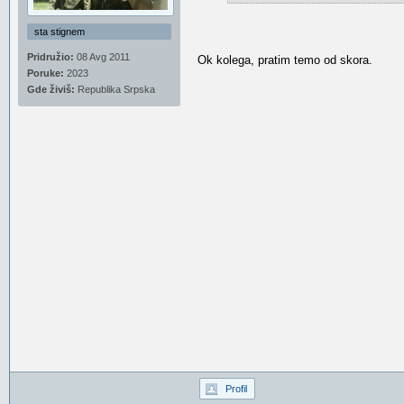
sta stignem
Pridružio:
08 Avg 2011
Ok kolega, pratim temo od skora.
Poruke:
2023
Gde živiš:
Republika Srpska
Profil