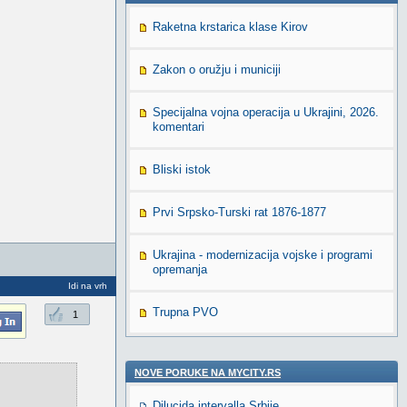
Raketna krstarica klase Kirov
Zakon o oružju i municiji
Specijalna vojna operacija u Ukrajini, 2026.
komentari
Bliski istok
Prvi Srpsko-Turski rat 1876-1877
Ukrajina - modernizacija vojske i programi
opremanja
Idi na vrh
Trupna PVO
1
NOVE PORUKE NA MYCITY.RS
Dilucida intervalla Srbije