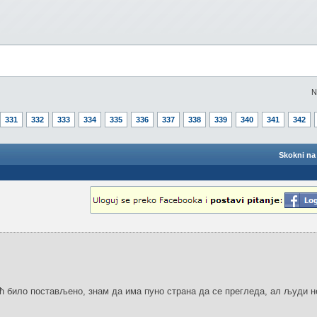
N
331
332
333
334
335
336
337
338
339
340
341
342
Skokni na 
ећ било постављено, знам да има пуно страна да се прегледа, ал људи 