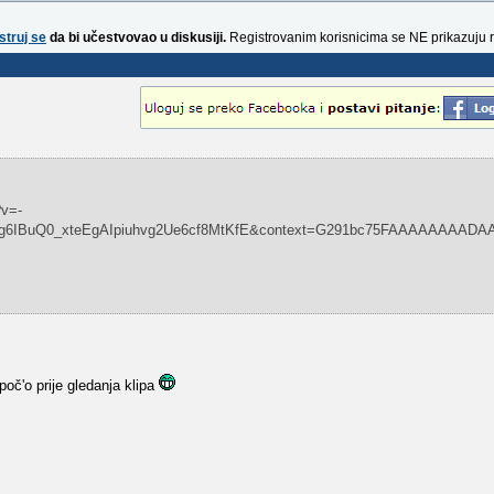
struj se
da bi učestvovao u diskusiji.
Registrovanim korisnicima se NE prikazuju 
?v=-
6IBuQ0_xteEgAIpiuhvg2Ue6cf8MtKfE&context=G291bc75FAAAAAAAADAA&
oč'o prije gledanja klipa