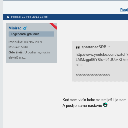
Regi
Poslao: 12 Feb 2012 18:56
Misirac
Legendarni građanin
Pridružio:
03 Nov 2009
spartanacSRB ::
Poruke:
5916
Gde živiš:
U podrumu,mučim
http://www.youtube.com/watch
električara...
LMMzgpr96Y&lc=94UUbkKf7mg
all-c
ahahahahahahahaah
Kad sam vid'o kako se smiješ i ja sam p
A poslije samo nastavio