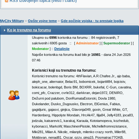
RSS izdvojenjih topica (vesti i članci)
»
»
MyCity Military
Opšte vojne teme
Gde počinje vojska - tu prestaje logika
Ko je trenutno na forumu
Ukupno su
6996
korisnika na forumu :: 84 registrovanih, 7
sakrivenih i 6905 gosta :: [
Administrator
] [
Supermoderator
] [
Moderator
] ::
Detaljnije
Najviše korisnika na forumu ikad bilo je
16981
- dana 24 Jun 2026
07:46
Korisnici koji su trenutno na forumu:
Korisnici trenutno na forumu:
4thFlavian
,
A.R.Chafee.Jr.
,
ajo baba
,
aleph_one
,
alternator
,
Belac91
,
bobomicek
,
bojanM84
,
bojcistv
,
bokicacar
,
bolenbgd
,
Boris BM
,
BOXRR
,
bukefal
,
C-Gun
,
cavatina
,
comi_pfc
,
Crazzer
,
cvrle312
,
darkkran
,
dejan1972
,
DENIRO
,
Dežurni pod palubom
,
DonRumataEstorski
,
Dovla 1980
,
Dukelander
,
Dusko_Dugousko
,
Electron
,
ElGenius
,
Fabius
,
gagidjuric
,
gajasvi
,
ginjica
,
Glavonja049
,
goxin
,
Great White
,
GT
,
Hardenberg
,
Hippolyte Mondain
,
HrcAk47
,
Ilija84
,
Jelly4183
,
joca83
,
jodzula
,
kaisarevic1
,
karakaj
,
Karaula
,
Kototamopeva
,
kozhedub
,
kybonacci
,
MarkoW
,
MaschinenPistole
,
Michellefromrezistance
,
Miki281
,
Milan A. Nikolic
,
milanpb
,
milenko crazy north
,
Miler88
,
Moldovan
,
nenad81
,
Oscar
,
ozzy
,
ping15
,
Posmatrac77OKB
,