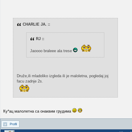
CHARLIE JA. ::
RJ ::
Jaoooo braleee ala trese
Druže,ili mladoliko izgleda ili je maloletna, pogledaj joj
facu zadnje 2s.
Ку*ац малолетна са онаквим грудима
Profil