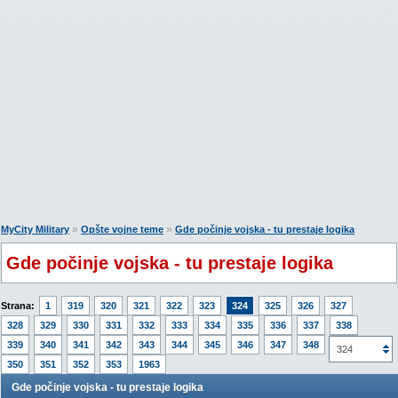
»
»
MyCity Military
Opšte vojne teme
Gde počinje vojska - tu prestaje logika
Gde počinje vojska - tu prestaje logika
Strana:
1
319
320
321
322
323
324
325
326
327
328
329
330
331
332
333
334
335
336
337
338
339
340
341
342
343
344
345
346
347
348
349
324
350
351
352
353
1963
Gde počinje vojska - tu prestaje logika