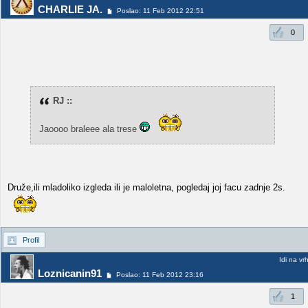
CHARLIE JA.
Poslao: 11 Feb 2012 22:51
0
RJ ::
Jaoooo braleee ala trese
Druže,ili mladoliko izgleda ili je maloletna, pogledaj joj facu zadnje 2s.
Profil
Idi na vr
Loznicanin91
Poslao: 11 Feb 2012 23:16
1