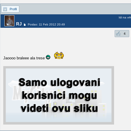
Profil
Idi na vr
RJ
Poslao: 11 Feb 2012 20:49
4
Jaoooo braleee ala trese