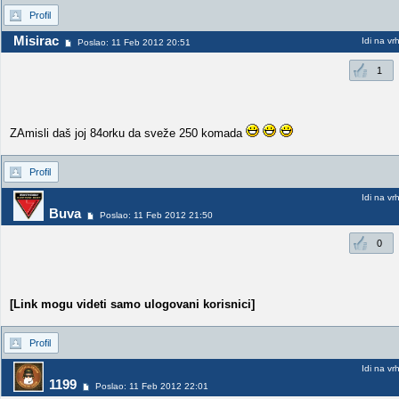
Profil
Misirac
Idi na vr
Poslao: 11 Feb 2012 20:51
1
ZAmisli daš joj 84orku da sveže 250 komada
Profil
Idi na vr
Buva
Poslao: 11 Feb 2012 21:50
0
[Link mogu videti samo ulogovani korisnici]
Profil
Idi na vr
1199
Poslao: 11 Feb 2012 22:01