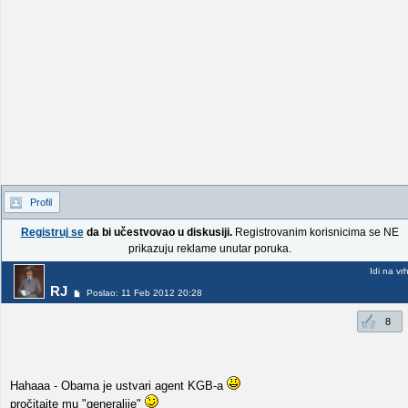
Profil
Registruj se
da bi učestvovao u diskusiji.
Registrovanim korisnicima se NE
prikazuju reklame unutar poruka.
Idi na vr
RJ
Poslao: 11 Feb 2012 20:28
8
Hahaaa - Obama je ustvari agent KGB-a
pročitajte mu "generalije"