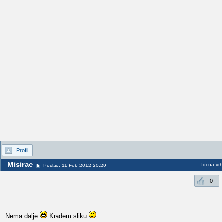
Profil
Misirac
Idi na vr
Poslao: 11 Feb 2012 20:29
0
Nema dalje
Kradem sliku