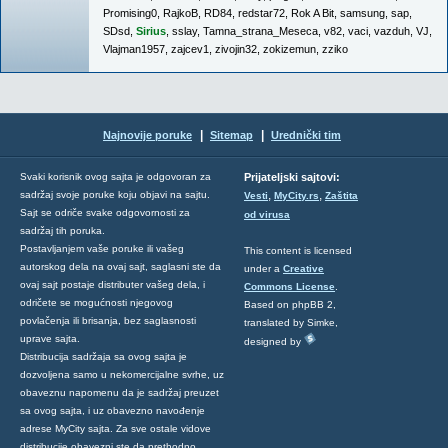
Promising0
,
RajkoB
,
RD84
,
redstar72
,
Rok A Bit
,
samsung
,
sap
,
SDsd
,
Sirius
,
sslay
,
Tamna_strana_Meseca
,
v82
,
vaci
,
vazduh
,
VJ
,
Vlajman1957
,
zajcev1
,
zivojin32
,
zokizemun
,
zziko
|
|
Najnovije poruke
Sitemap
Urednički tim
Svaki korisnik ovog sajta je odgovoran za
Prijateljski sajtovi:
,
,
sadržaj svoje poruke koju objavi na sajtu.
Vesti
MyCity.rs
Zaštita
Sajt se odriče svake odgovornosti za
od virusa
sadržaj tih poruka.
Postavljanjem vaše poruke ili vašeg
This content is licensed
autorskog dela na ovaj sajt, saglasni ste da
under a
Creative
ovaj sajt postaje distributer vašeg dela, i
Commons License
.
odričete se mogućnosti njegovog
Based on phpBB 2,
povlačenja ili brisanja, bez saglasnosti
translated by Simke,
uprave sajta.
designed by
Distribucija sadržaja sa ovog sajta je
dozvoljena samo u nekomercijalne svrhe, uz
obaveznu napomenu da je sadržaj preuzet
sa ovog sajta, i uz obavezno navođenje
adrese MyCity sajta. Za sve ostale vidove
distribucije obavezni ste da prethodno