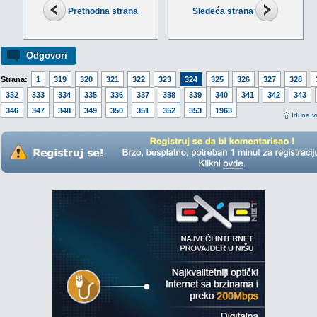
Prethodna strana
Sledeća strana
Odgovori
Strana:
1
319
320
321
322
323
324
325
326
327
328
332
333
334
335
336
337
338
339
340
341
342
343
346
347
348
349
350
351
352
353
1963
Idi na v