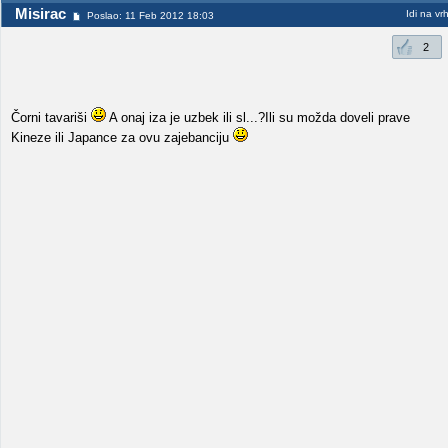
Misirac
Idi na vr
Poslao: 11 Feb 2012 18:03
2
Čorni tavariši
A onaj iza je uzbek ili sl...?Ili su možda doveli prave
Kineze ili Japance za ovu zajebanciju