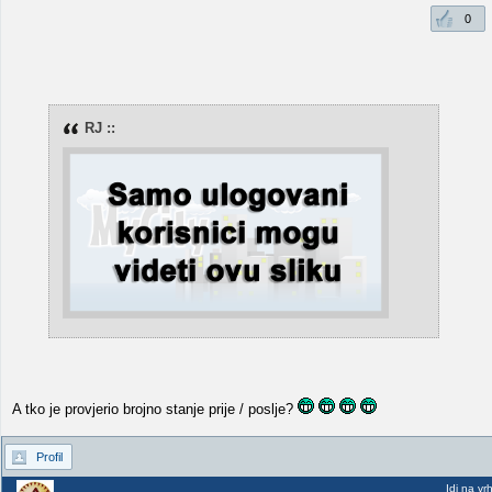
0
RJ ::
A tko je provjerio brojno stanje prije / poslje?
Profil
Idi na vr