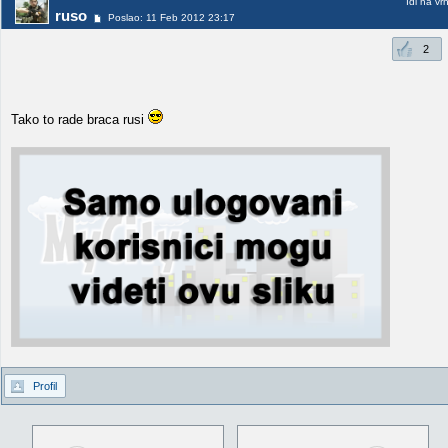
Idi na vr
ruso
Poslao: 11 Feb 2012 23:17
2
Tako to rade braca rusi
Profil