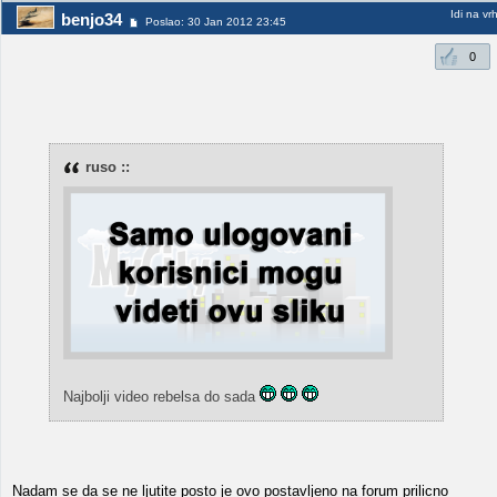
Idi na vr
benjo34
Poslao: 30 Jan 2012 23:45
0
ruso ::
Najbolji video rebelsa do sada
Nadam se da se ne ljutite posto je ovo postavljeno na forum prilicno