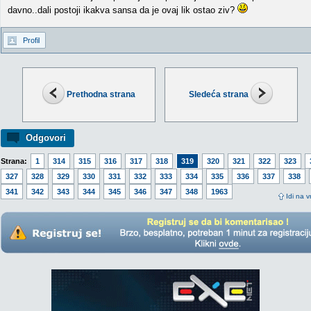
davno..dali postoji ikakva sansa da je ovaj lik ostao ziv?
Profil
Prethodna strana
Sledeća strana
Odgovori
Strana:
1
314
315
316
317
318
319
320
321
322
323
327
328
329
330
331
332
333
334
335
336
337
338
341
342
343
344
345
346
347
348
1963
Idi na v