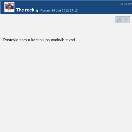
Idi na vr
The rock
Poslao: 29 Jan 2012 17:12
0
Postavio sam u kantinu jos ovakvih stvari