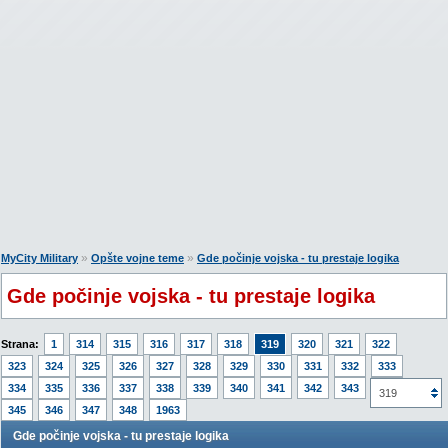
»
»
MyCity Military
Opšte vojne teme
Gde počinje vojska - tu prestaje logika
Gde počinje vojska - tu prestaje logika
Strana:
1
314
315
316
317
318
319
320
321
322
323
324
325
326
327
328
329
330
331
332
333
334
335
336
337
338
339
340
341
342
343
344
319
345
346
347
348
1963
Gde počinje vojska - tu prestaje logika