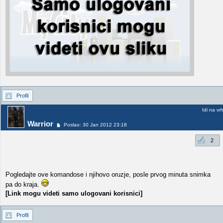
Profil
Idi na vr
Warrior
Poslao: 30 Jan 2012 23:18
2
Pogledajte ove komandose i njihovo oruzje, posle prvog minuta snimka
pa do kraja.
[Link mogu videti samo ulogovani korisnici]
Profil