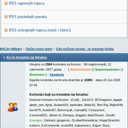
RSS najnovijih topica
RSS poslednjih poruka
RSS izdvojenjih topica (vesti i članci)
»
»
MyCity Military
Opšte vojne teme
Gde počinje vojska - tu prestaje logika
Ko je trenutno na forumu
Ukupno su
2954
korisnika na forumu :: 66 registrovanih, 11
sakrivenih i 2877 gosta :: [
Administrator
] [
Supermoderator
] [
Moderator
] ::
Detaljnije
Najviše korisnika na forumu ikad bilo je
16981
- dana 24 Jun 2026
07:46
Korisnici koji su trenutno na forumu:
Korisnici trenutno na forumu:
-[CoA]-
,
10x10.9
,
357magnum
,
Agape
,
aleph_one
,
Apok
,
Avalon015
,
bankulen
,
Belac91
,
Ben Roj
,
Bojke549
,
boro975
,
branko87
,
Burovnyak
,
casual03
,
Comyymoc
,
d.arsenal321
,
dekan.m
,
Denaya
,
draganl
,
dule10savic
,
GeoM
,
Georgius
,
Giskard
,
gregorxix
,
GrobarRomanticar
,
HogarStrashni
,
iceburn
,
ILGromovnik
,
ivran064
,
kaisarevic1
,
Kajzer Soze
,