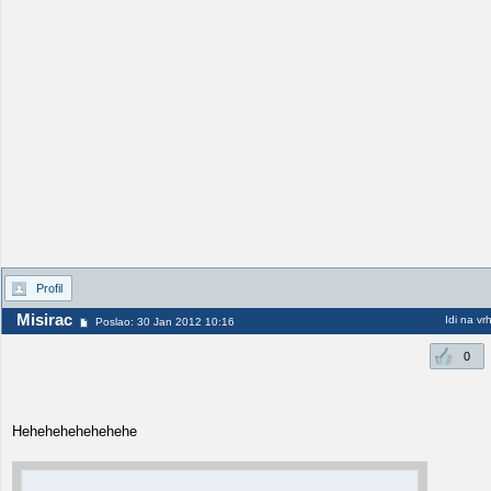
Profil
Misirac
Idi na vr
Poslao: 30 Jan 2012 10:16
0
Hehehehehehehehe