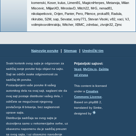
komenski
,
Koser
,
kulus
,
Limeni91
,
MagicniHerpes
,
Metanoja
,
Milan
Miscevic
,
MiljanXD
,
MiroslavD
,
Mitch22
,
MrG
,
nenad81
,
nikolapetkovic
,
Orijen
,
Panter
,
Pero
,
Pilence
,
proka89
,
Radula
,
rikirubio
,
S2M
,
sap
,
Sevatar
,
sony771
,
Stevan Visoki
,
v82
,
vaci
,
VJ
,
volimpivuvolimrakiju
,
Witcher
,
XBMC
,
zdrebac
,
zivojin32
,
Zjmc
|
|
Najnovije poruke
Sitemap
Urednički tim
Svaki korisnik ovog sajta je odgovoran za
Prijateljski sajtovi:
,
,
sadržaj svoje poruke koju objavi na sajtu.
Vesti
MyCity.rs
Zaštita
Sajt se odriče svake odgovornosti za
od virusa
sadržaj tih poruka.
Postavljanjem vaše poruke ili vašeg
This content is licensed
autorskog dela na ovaj sajt, saglasni ste da
under a
Creative
ovaj sajt postaje distributer vašeg dela, i
Commons License
.
odričete se mogućnosti njegovog
Based on phpBB 2,
povlačenja ili brisanja, bez saglasnosti
translated by Simke,
uprave sajta.
designed by
Distribucija sadržaja sa ovog sajta je
dozvoljena samo u nekomercijalne svrhe, uz
obaveznu napomenu da je sadržaj preuzet
sa ovog sajta, i uz obavezno navođenje