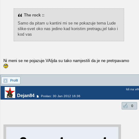
The rock ::
Samo da pitam u kantini mi se ne pokazuje tema Lude
slike-svet oko nas jedino kad koristim pretragu,jel tako i
kod vas
Ni meni se ne pojazuje.VAljda su tako namjestili da je ne pretrpavamo
Profil
Idi na vr
Dejan84
Poslao: 30 Jan 2012 16:36
0