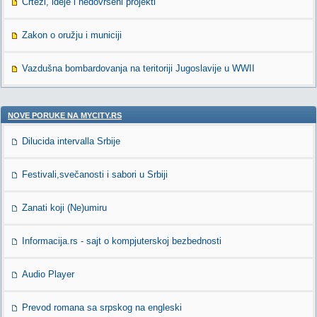
Crtezi, ideje i nedovrseni projekti
Zakon o oružju i municiji
Vazdušna bombardovanja na teritoriji Jugoslavije u WWII
NOVE PORUKE NA MYCITY.RS
Dilucida intervalla Srbije
Festivali,svečanosti i sabori u Srbiji
Zanati koji (Ne)umiru
Informacija.rs - sajt o kompjuterskoj bezbednosti
Audio Player
Prevod romana sa srpskog na engleski