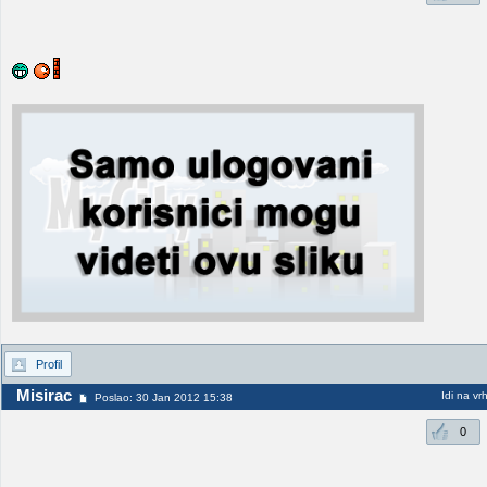
Profil
Misirac
Idi na vr
Poslao: 30 Jan 2012 15:38
0