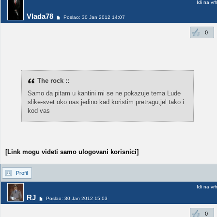
Idi na vr
Vlada78
Poslao: 30 Jan 2012 14:07
0
The rock ::
Samo da pitam u kantini mi se ne pokazuje tema Lude
slike-svet oko nas jedino kad koristim pretragu,jel tako i
kod vas
[Link mogu videti samo ulogovani korisnici]
Profil
Idi na vr
RJ
Poslao: 30 Jan 2012 15:03
0