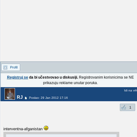
Profil
Registruj se
da bi učestvovao u diskusiji.
Registrovanim korisnicima se NE
prikazuju reklame unutar poruka.
Idi na vr
RJ
Poslao: 29 Jan 2012 17:16
1
interventna-afganistan