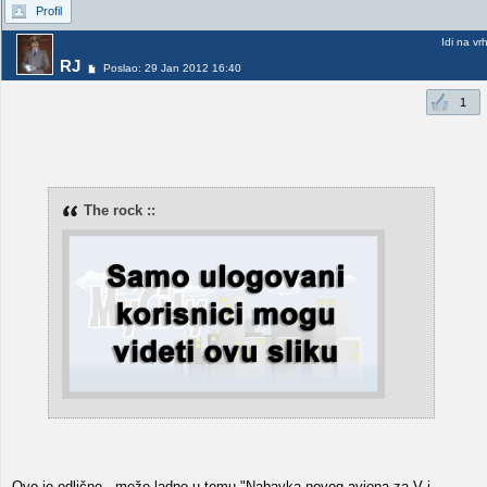
Profil
Idi na vr
RJ
Poslao: 29 Jan 2012 16:40
1
The rock ::
Ovo je odlično - može ladno u temu "Nabavka novog aviona za V i