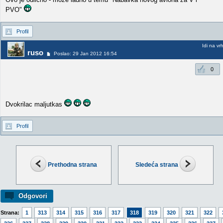
PVO"
Profil
Idi na vr
ruso
Poslao: 29 Jan 2012 16:54
0
Dvokrilac maljutkas
Profil
Prethodna strana
Sledeća strana
Odgovori
Strana:
1
313
314
315
316
317
318
319
320
321
322