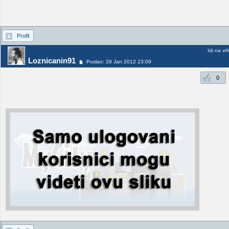
Profil
Idi na vr
Loznicanin91
Poslao: 28 Jan 2012 23:09
0