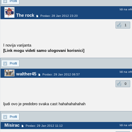
Profil
Idi na vr
The rock
Poslao: 28 Jan 2012 23:20
1
I novija varijanta
[Link mogu videti samo ulogovani korisnici]
Profil
Idi na vr
walther45
Poslao: 29 Jan 2012 08:57
0
ljudi ovo je predobro svaka cast hahahahahahah
Profil
Misirac
Idi na vr
Poslao: 29 Jan 2012 11:12