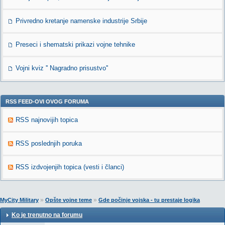
Privredno kretanje namenske industrije Srbije
Preseci i shematski prikazi vojne tehnike
Vojni kviz '' Nagradno prisustvo''
RSS FEED-OVI OVOG FORUMA
RSS najnovijih topica
RSS poslednjih poruka
RSS izdvojenjih topica (vesti i članci)
»
»
MyCity Military
Opšte vojne teme
Gde počinje vojska - tu prestaje logika
Ko je trenutno na forumu