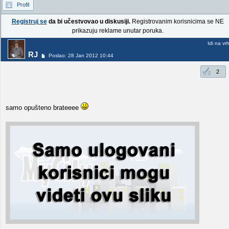
Profil
Registruj se
da bi učestvovao u diskusiji.
Registrovanim korisnicima se NE
prikazuju reklame unutar poruka.
Idi na vr
RJ
Poslao: 28 Jan 2012 10:44
2
samo opušteno brateeee