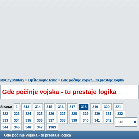
»
»
MyCity Military
Opšte vojne teme
Gde počinje vojska - tu prestaje logika
Gde počinje vojska - tu prestaje logika
Strana:
1
313
314
315
316
317
318
319
320
321
322
323
324
325
326
327
328
329
330
331
332
333
334
335
336
337
338
339
340
341
342
343
318
344
345
346
347
1963
Gde počinje vojska - tu prestaje logika