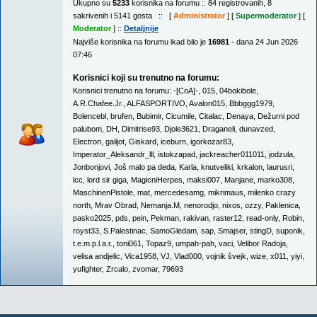
Ukupno su
5233
korisnika na forumu :: 84 registrovanih, 8
sakrivenih i 5141 gosta :: [
Administrator
] [
Supermoderator
] [
Moderator
] ::
Detaljnije
Najviše korisnika na forumu ikad bilo je
16981
- dana 24 Jun 2026
07:46
Korisnici koji su trenutno na forumu:
Korisnici trenutno na forumu:
-[CoA]-
,
015
,
04bokibole
,
A.R.Chafee.Jr.
,
ALFASPORTIVO
,
Avalon015
,
Bbbggg1979
,
Bolencebl
,
brufen
,
Bubimir
,
Cicumile
,
Citalac
,
Denaya
,
Dežurni pod
palubom
,
DH
,
Dimitrise93
,
Djole3621
,
Draganeli
,
dunavzed
,
Electron
,
galijot
,
Giskard
,
iceburn
,
igorkozar83
,
Imperator_Aleksandr_lll
,
istokzapad
,
jackreacher011011
,
jodzula
,
Jonbonjovi
,
Još malo pa deda
,
Karla
,
knutveliki
,
krkalon
,
laurusri
,
lcc
,
lord sir giga
,
MagicniHerpes
,
maksi007
,
Manjane
,
marko308
,
MaschinenPistole
,
mat
,
mercedesamg
,
mikrimaus
,
milenko crazy
north
,
Mrav Obrad
,
Nemanja.M
,
nenorodjo
,
nixos
,
ozzy
,
Paklenica
,
pasko2025
,
pds
,
pein
,
Pekman
,
rakivan
,
raster12
,
read-only
,
Robin
,
royst33
,
S.Palestinac
,
SamoGledam
,
sap
,
Smajser
,
stingD
,
suponik
,
t.e.m.p.l.a.r.
,
toni061
,
Topaz9
,
umpah-pah
,
vaci
,
Velibor Radoja
,
velisa andjelic
,
Vica1958
,
VJ
,
Vlad000
,
vojnik švejk
,
wize
,
x011
,
yiyi
,
yufighter
,
Zrcalo
,
zvomar
,
79693