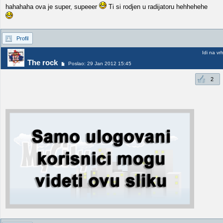
hahahaha ova je super, supeeer
Ti si rodjen u radijatoru hehhehehe
Profil
Idi na vr
The rock
Poslao: 29 Jan 2012 15:45
2