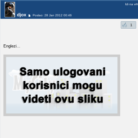
Idi na vr
djox
Poslao: 28 Jan 2012 00:46
1
Englezi...