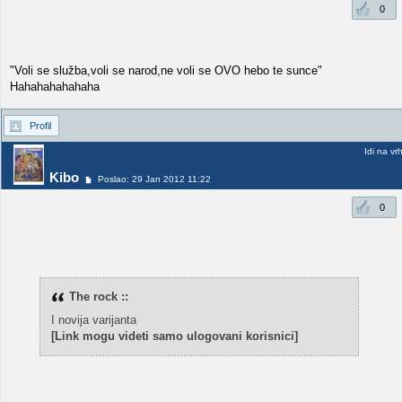
0
"Voli se služba,voli se narod,ne voli se OVO hebo te sunce"
Hahahahahahaha
Profil
Idi na vr
Kibo
Poslao: 29 Jan 2012 11:22
0
The rock ::
I novija varijanta
[Link mogu videti samo ulogovani korisnici]