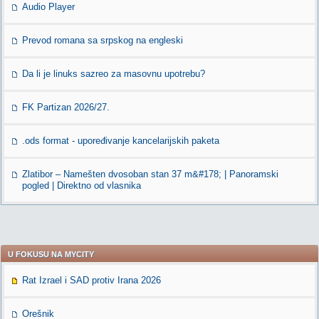
Audio Player
Prevod romana sa srpskog na engleski
Da li je linuks sazreo za masovnu upotrebu?
FK Partizan 2026/27.
.ods format - upoređivanje kancelarijskih paketa
Zlatibor – Namešten dvosoban stan 37 m&#178; | Panoramski
pogled | Direktno od vlasnika
U FOKUSU NA MYCITY
Rat Izrael i SAD protiv Irana 2026
Orešnik