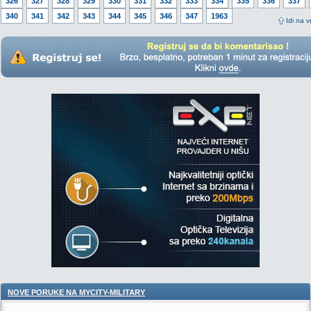
326
327
328
329
330
331
332
333
334
335
336
337
340
341
342
343
344
345
346
347
1963
Idi na v
NOVE PORUKE NA MYCITY-MILITARY