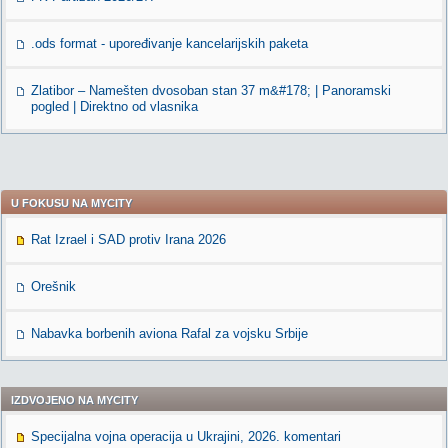
.ods format - upoređivanje kancelarijskih paketa
Zlatibor – Namešten dvosoban stan 37 m&#178; | Panoramski
pogled | Direktno od vlasnika
U FOKUSU NA MYCITY
Rat Izrael i SAD protiv Irana 2026
Orešnik
Nabavka borbenih aviona Rafal za vojsku Srbije
IZDVOJENO NA MYCITY
Specijalna vojna operacija u Ukrajini, 2026. komentari