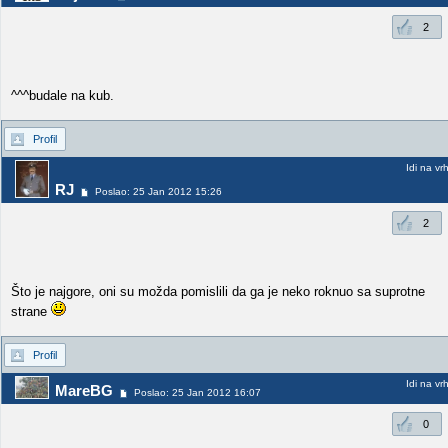
2
^^^budale na kub.
Profil
Idi na vr
RJ
Poslao: 25 Jan 2012 15:26
2
Što je najgore, oni su možda pomislili da ga je neko roknuo sa suprotne
strane
Profil
Idi na vr
MareBG
Poslao: 25 Jan 2012 16:07
0