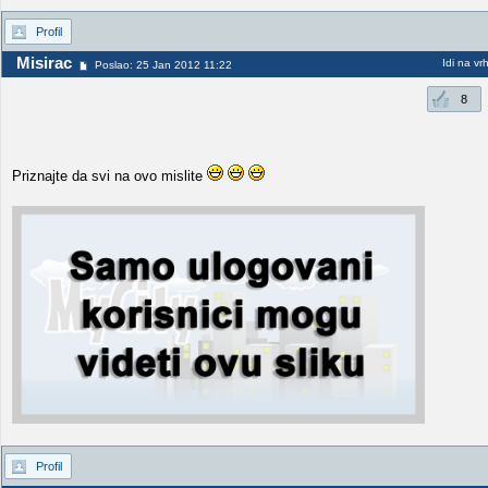
Profil
Misirac
Idi na vr
Poslao: 25 Jan 2012 11:22
8
Priznajte da svi na ovo mislite
Profil