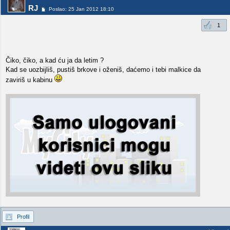
RJ
Poslao: 25 Jan 2012 18:10
1
Čiko, čiko, a kad ću ja da letim ?
Kad se uozbijliš, pustiš brkove i oženiš, daćemo i tebi malkice da
zaviriš u kabinu
Profil