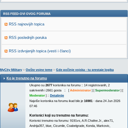
RSS FEED-OVI OVOG FORUMA
RSS najnovijih topica
RSS poslednjih poruka
RSS izdvojenjih topica (vesti i članci)
»
»
MyCity Military
Opšte vojne teme
Gde počinje vojska - tu prestaje logika
Ko je trenutno na forumu
Ukupno su
2677
korisnika na forumu :: 14 registrovanih, 2
sakrivenih i 2661 gosta :: [
Administrator
] [
Supermoderator
] [
Moderator
] ::
Detaljnije
Najviše korisnika na forumu ikad bilo je
16981
- dana 24 Jun 2026
07:46
Korisnici koji su trenutno na forumu:
Korisnici trenutno na forumu:
9191vs
,
A.R.Chafee.Jr.
,
alex71
,
Andrija357
,
blue
,
Cicumile
,
Coabelgrade
,
Konda
,
Markovic
,