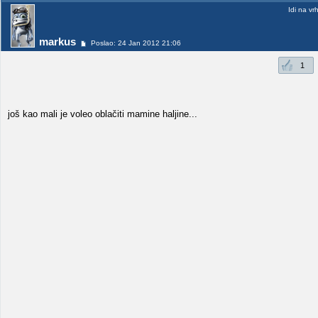
Idi na vr
markus
Poslao: 24 Jan 2012 21:06
1
još kao mali je voleo oblačiti mamine haljine...