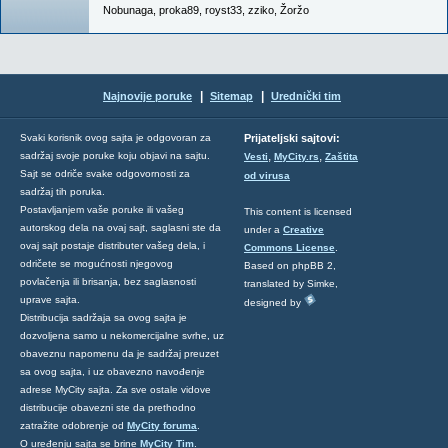
Nobunaga
,
proka89
,
royst33
,
zziko
,
Žoržo
|
|
Najnovije poruke
Sitemap
Urednički tim
Svaki korisnik ovog sajta je odgovoran za
Prijateljski sajtovi:
,
,
sadržaj svoje poruke koju objavi na sajtu.
Vesti
MyCity.rs
Zaštita
Sajt se odriče svake odgovornosti za
od virusa
sadržaj tih poruka.
Postavljanjem vaše poruke ili vašeg
This content is licensed
autorskog dela na ovaj sajt, saglasni ste da
under a
Creative
ovaj sajt postaje distributer vašeg dela, i
Commons License
.
odričete se mogućnosti njegovog
Based on phpBB 2,
povlačenja ili brisanja, bez saglasnosti
translated by Simke,
uprave sajta.
designed by
Distribucija sadržaja sa ovog sajta je
dozvoljena samo u nekomercijalne svrhe, uz
obaveznu napomenu da je sadržaj preuzet
sa ovog sajta, i uz obavezno navođenje
adrese MyCity sajta. Za sve ostale vidove
distribucije obavezni ste da prethodno
zatražite odobrenje od
MyCity foruma
.
O uređenju sajta se brine
MyCity Tim
.