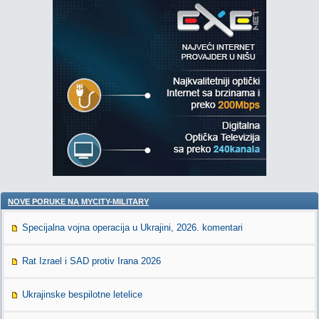
NOVE PORUKE NA MYCITY-MILITARY
Specijalna vojna operacija u Ukrajini, 2026. komentari
Rat Izrael i SAD protiv Irana 2026
Ukrajinske bespilotne letelice