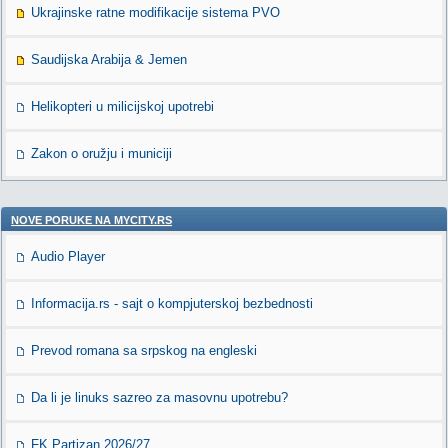
Ukrajinske ratne modifikacije sistema PVO
Saudijska Arabija & Jemen
Helikopteri u milicijskoj upotrebi
Zakon o oružju i municiji
NOVE PORUKE NA MYCITY.RS
Audio Player
Informacija.rs - sajt o kompjuterskoj bezbednosti
Prevod romana sa srpskog na engleski
Da li je linuks sazreo za masovnu upotrebu?
FK Partizan 2026/27.