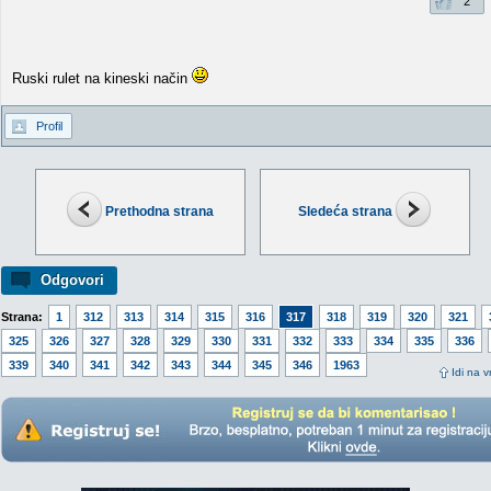
2
Ruski rulet na kineski način
Profil
Prethodna strana
Sledeća strana
Odgovori
Strana:
1
312
313
314
315
316
317
318
319
320
321
325
326
327
328
329
330
331
332
333
334
335
336
339
340
341
342
343
344
345
346
1963
Idi na v