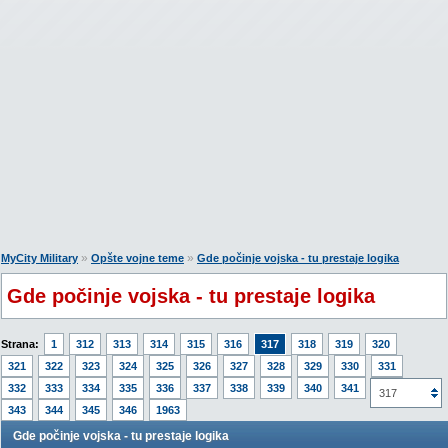
»
»
MyCity Military
Opšte vojne teme
Gde počinje vojska - tu prestaje logika
Gde počinje vojska - tu prestaje logika
Strana:
1
312
313
314
315
316
317
318
319
320
321
322
323
324
325
326
327
328
329
330
331
332
333
334
335
336
337
338
339
340
341
342
317
343
344
345
346
1963
Gde počinje vojska - tu prestaje logika