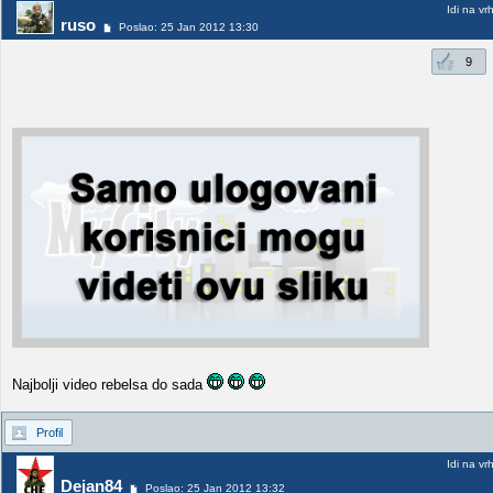
Idi na vr
ruso
Poslao: 25 Jan 2012 13:30
9
Najbolji video rebelsa do sada
Profil
Idi na vr
Dejan84
Poslao: 25 Jan 2012 13:32