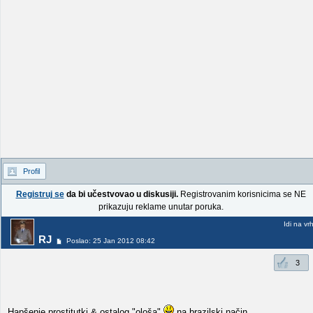
Profil
Registruj se
da bi učestvovao u diskusiji.
Registrovanim korisnicima se NE
prikazuju reklame unutar poruka.
Idi na vr
RJ
Poslao: 25 Jan 2012 08:42
3
Hapšenje prostitutki & ostalog "ološa"
na brazilski način...