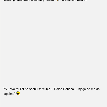
PS - ovo mi liči na scenu iz Munja - "Dolče Gabana - i njega će mo da
hapsimo"