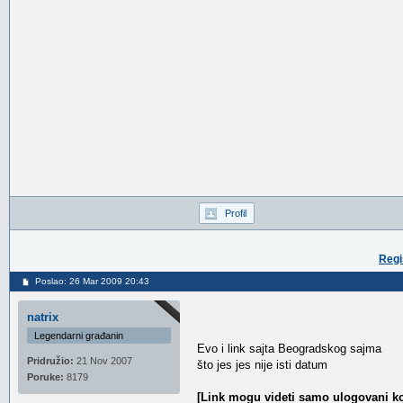
Profil
Regi
Poslao: 26 Mar 2009 20:43
natrix
Legendarni građanin
Evo i link sajta Beogradskog sajma
Pridružio:
21 Nov 2007
što jes jes nije isti datum
Poruke:
8179
[Link mogu videti samo ulogovani ko