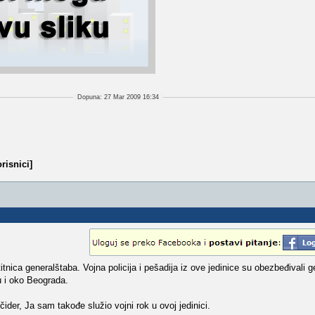
Dopuna: 27 Mar 2009 16:34
risnici]
tnica generalštaba. Vojna policija i pešadija iz ove jedinice su obezbeđivali g
u i oko Beograda.
ider, Ja sam takođe služio vojni rok u ovoj jedinici.