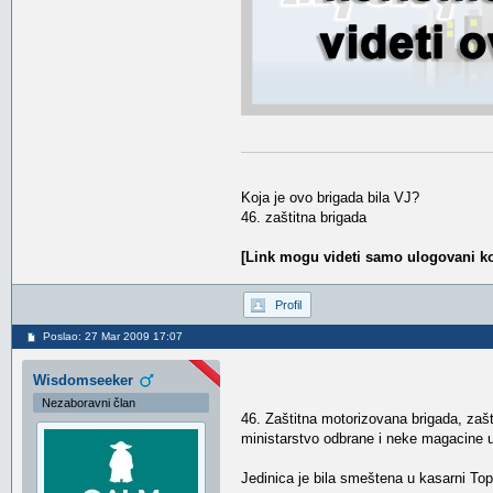
Koja je ovo brigada bila VJ?
46. zaštitna brigada
[Link mogu videti samo ulogovani ko
Profil
Poslao: 27 Mar 2009 17:07
Wisdomseeker
Nezaboravni član
46. Zaštitna motorizovana brigada, zašti
ministarstvo odbrane i neke magacine 
Jedinica je bila smeštena u kasarni Topč