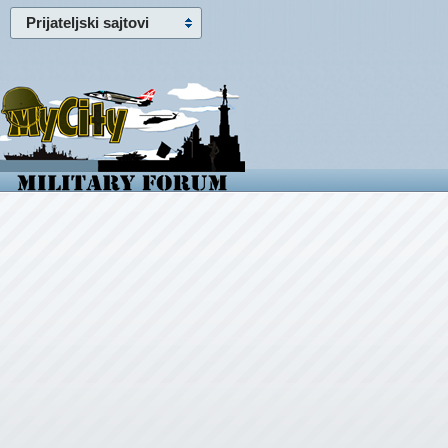
Prijateljski sajtovi