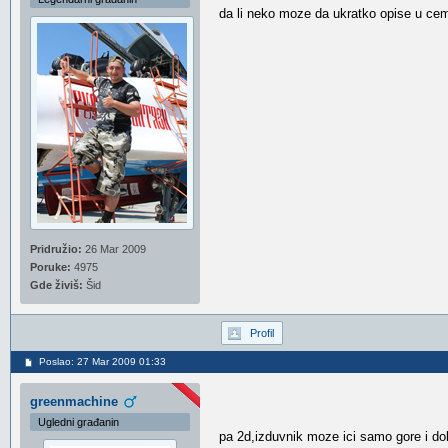
da li neko moze da ukratko opise u cem
Pridružio:
26 Mar 2009
Poruke:
4975
Gde živiš:
Šid
Profil
Poslao: 27 Mar 2009 01:33
greenmachine
Ugledni građanin
pa 2d,izduvnik moze ici samo gore i do