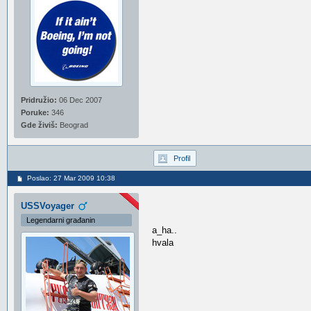
Pridružio:
06 Dec 2007
Poruke:
346
Gde živiš:
Beograd
Profil
Poslao: 27 Mar 2009 10:38
USSVoyager
Legendarni građanin
a_ha..
hvala