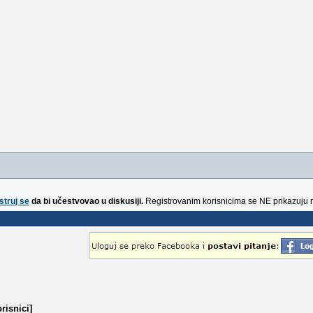
struj se
da bi učestvovao u diskusiji.
Registrovanim korisnicima se NE prikazuju 
risnici]