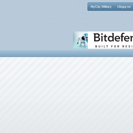
MyCity Military
Uloguj se