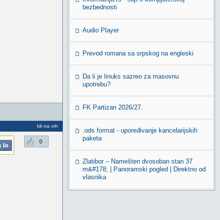
bezbednosti
Audio Player
Prevod romana sa srpskog na engleski
Da li je linuks sazreo za masovnu
upotrebu?
FK Partizan 2026/27.
Idi na vrh
.ods format - upoređivanje kancelarijskih
paketa
0
Zlatibor – Namešten dvosoban stan 37
m&#178; | Panoramski pogled | Direktno od
vlasnika