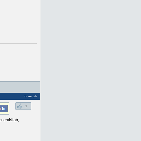
Idi na vrh
1
eneralštab,