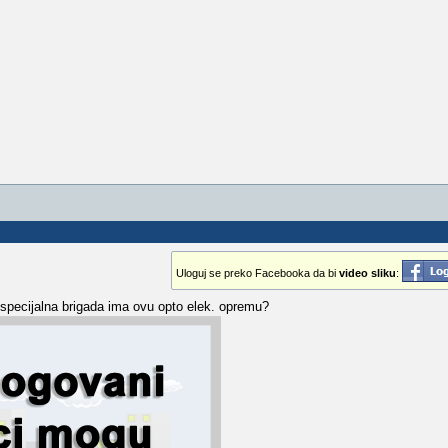
Uloguj se preko Facebooka da bi
video sliku
:
r specijalna brigada ima ovu opto elek. opremu?