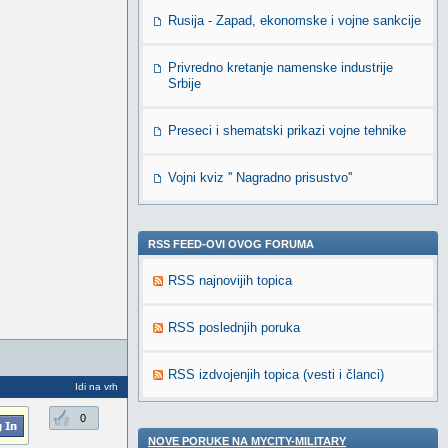
Rusija - Zapad, ekonomske i vojne sankcije
Privredno kretanje namenske industrije
Srbije
Preseci i shematski prikazi vojne tehnike
Vojni kviz '' Nagradno prisustvo''
RSS FEED-OVI OVOG FORUMA
RSS najnovijih topica
RSS poslednjih poruka
RSS izdvojenjih topica (vesti i članci)
Idi na vrh
0
NOVE PORUKE NA MYCITY-MILITARY