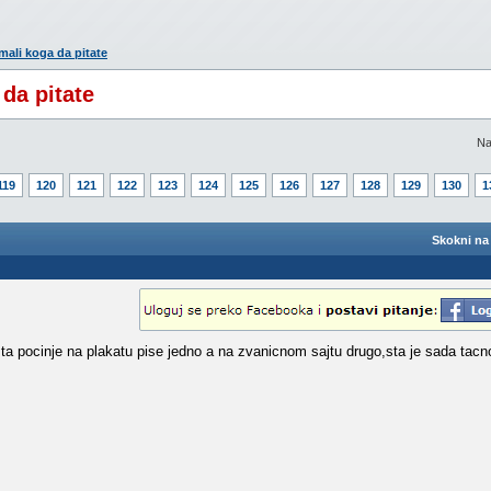
imali koga da pitate
 da pitate
Na
119
120
121
122
123
124
125
126
127
128
129
130
1
Skokni na 
a pocinje na plakatu pise jedno a na zvanicnom sajtu drugo,sta je sada tac