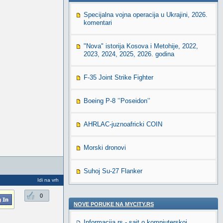
Specijalna vojna operacija u Ukrajini, 2026.
komentari
"Nova" istorija Kosova i Metohije, 2022,
2023, 2024, 2025, 2026. godina
F-35 Joint Strike Fighter
Boeing P-8 ’’Poseidon’’
AHRLAC-juznoafricki COIN
Morski dronovi
Suhoj Su-27 Flanker
Idi na vrh
0
NOVE PORUKE NA MYCITY.RS
Informacija.rs - sajt o kompjuterskoj