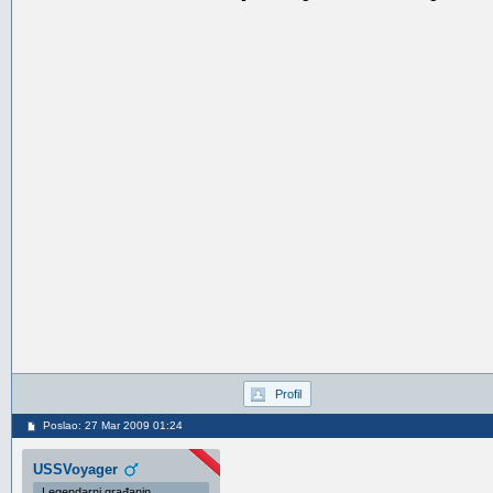
Profil
Poslao: 27 Mar 2009 01:24
USSVoyager
Legendarni građanin