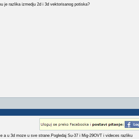
u je razlika izmedju 2d i 3d vektorisanog potiska?
le a u 3d moze u sve strane.Pogledaj Su-37 i Mig-29OVT i videces razliku