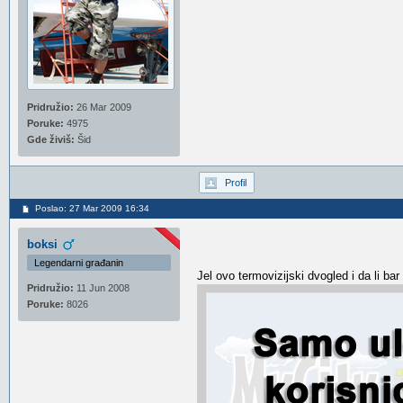
Pridružio:
26 Mar 2009
Poruke:
4975
Gde živiš:
Šid
Profil
Poslao: 27 Mar 2009 16:34
boksi
Legendarni građanin
Jel ovo termovizijski dvogled i da li ba
Pridružio:
11 Jun 2008
Poruke:
8026