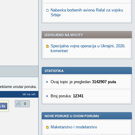
Nabavka borbenih aviona Rafal za vojsku
Srbije
IZDVOJENO NA MYCITY
Specijalna vojna operacija u Ukrajini, 2026.
komentari
STATISTIKA
Ovaj topic je pregledan
3142907 puta
reklame unutar poruka.
Idi na vrh
Broj poruka:
12341
0
NOVE PORUKE U OVOM FORUMU
Maketarstvo i modelarstvo