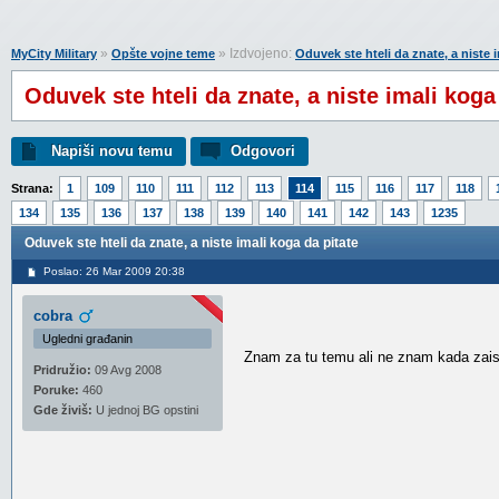
»
» Izdvojeno:
MyCity Military
Opšte vojne teme
Oduvek ste hteli da znate, a niste 
Oduvek ste hteli da znate, a niste imali koga
Napiši novu temu
Odgovori
Strana:
1
109
110
111
112
113
114
115
116
117
118
134
135
136
137
138
139
140
141
142
143
1235
Oduvek ste hteli da znate, a niste imali koga da pitate
Poslao: 26 Mar 2009 20:38
cobra
Ugledni građanin
Znam za tu temu ali ne znam kada zaist
Pridružio:
09 Avg 2008
Poruke:
460
Gde živiš:
U jednoj BG opstini