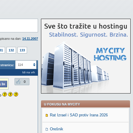
pisano na dan:
14.11.2007
31
132
133
114
stranicu:
Idi na vrh
0
no
U FOKUSU NA MYCITY
Rat Izrael i SAD protiv Irana 2026
Orešnik