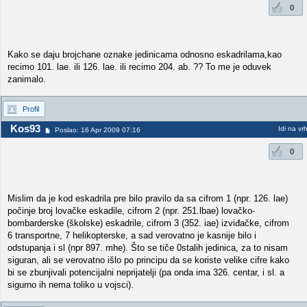
0
Kako se daju brojchane oznake jedinicama odnosno eskadrilama,kao
recimo 101. lae. ili 126. lae. ili recimo 204. ab. ?? To me je oduvek
zanimalo.
Profil
Kos93
Idi na vr
Poslao: 16 Apr 2009 07:16
0
Mislim da je kod eskadrila pre bilo pravilo da sa cifrom 1 (npr. 126. lae)
počinje broj lovačke eskadile, cifrom 2 (npr. 251.lbae) lovačko-
bombarderske (školske) eskadrile, cifrom 3 (352. iae) izviđačke, cifrom
6 transportne, 7 helikopterske, a sad verovatno je kasnije bilo i
odstupanja i sl (npr 897. mhe). Što se tiče 0stalih jedinica, za to nisam
siguran, ali se verovatno išlo po principu da se koriste velike cifre kako
bi se zbunjivali potencijalni neprijatelji (pa onda ima 326. centar, i sl. a
sigurno ih nema toliko u vojsci).