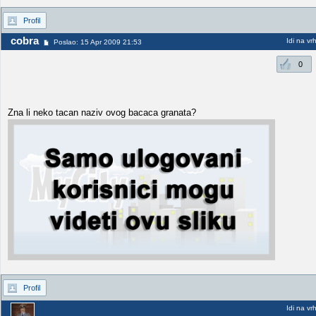
Profil
cobra
Idi na vr
Poslao: 15 Apr 2009 21:53
0
Zna li neko tacan naziv ovog bacaca granata?
Profil
Idi na vr