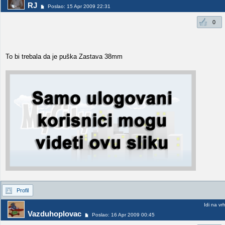
RJ
Poslao: 15 Apr 2009 22:31
0
To bi trebala da je puška Zastava 38mm
Profil
Idi na vr
Vazduhoplovac
Poslao: 16 Apr 2009 00:45