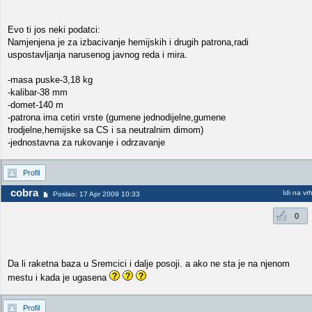
Evo ti jos neki podatci:
Namjenjena je za izbacivanje hemijskih i drugih patrona,radi
uspostavljanja narusenog javnog reda i mira.
-masa puske-3,18 kg
-kalibar-38 mm
-domet-140 m
-patrona ima cetiri vrste (gumene jednodijelne,gumene
trodjelne,hemijske sa CS i sa neutralnim dimom)
-jednostavna za rukovanje i odrzavanje
Profil
cobra
Idi na vr
Poslao: 17 Apr 2009 10:33
0
Da li raketna baza u Sremcici i dalje posoji. a ako ne sta je na njenom
mestu i kada je ugasena
Profil