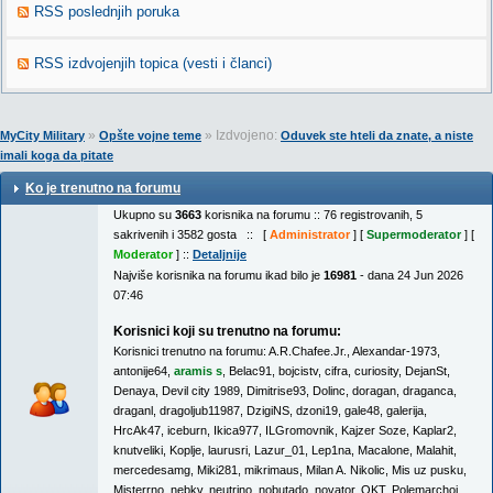
RSS poslednjih poruka
RSS izdvojenjih topica (vesti i članci)
»
» Izdvojeno:
MyCity Military
Opšte vojne teme
Oduvek ste hteli da znate, a niste
imali koga da pitate
Ko je trenutno na forumu
Ukupno su
3663
korisnika na forumu :: 76 registrovanih, 5
sakrivenih i 3582 gosta :: [
Administrator
] [
Supermoderator
] [
Moderator
] ::
Detaljnije
Najviše korisnika na forumu ikad bilo je
16981
- dana 24 Jun 2026
07:46
Korisnici koji su trenutno na forumu:
Korisnici trenutno na forumu:
A.R.Chafee.Jr.
,
Alexandar-1973
,
antonije64
,
aramis s
,
Belac91
,
bojcistv
,
cifra
,
curiosity
,
DejanSt
,
Denaya
,
Devil city 1989
,
Dimitrise93
,
Dolinc
,
doragan
,
draganca
,
draganl
,
dragoljub11987
,
DzigiNS
,
dzoni19
,
gale48
,
galerija
,
HrcAk47
,
iceburn
,
Ikica977
,
ILGromovnik
,
Kajzer Soze
,
Kaplar2
,
knutveliki
,
Koplje
,
laurusri
,
Lazur_01
,
Lep1na
,
Macalone
,
Malahit
,
mercedesamg
,
Miki281
,
mikrimaus
,
Milan A. Nikolic
,
Mis uz pusku
,
Misterrno
,
nebkv
,
neutrino
,
nobutado
,
novator
,
OKT
,
Polemarchoi
,