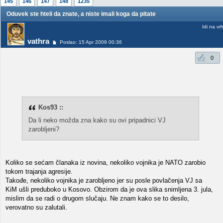
145
146
147
148
1235
Oduvek ste hteli da znate, a niste imali koga da pitate
Idi na vr
vathra
Poslao: 15 Apr 2009 00:36
0
Kos93 ::
Da li neko možda zna kako su ovi pripadnici VJ
zarobljeni?
Koliko se sećam članaka iz novina, nekoliko vojnika je NATO zarobio
tokom trajanja agresije.
Takođe, nekoliko vojnika je zarobljeno jer su posle povlačenja VJ sa
KiM ušli preduboko u Kosovo. Obzirom da je ova slika snimljena 3. jula,
mislim da se radi o drugom slučaju. Ne znam kako se to desilo,
verovatno su zalutali.