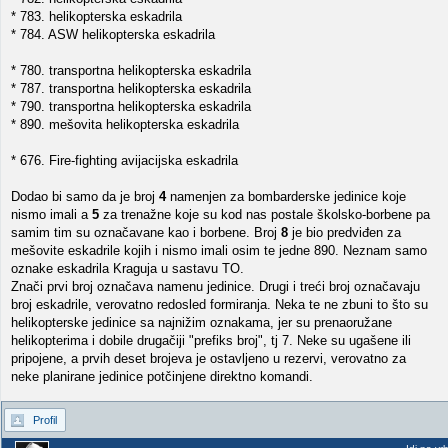
* 783. helikopterska eskadrila
* 784. ASW helikopterska eskadrila
* 780. transportna helikopterska eskadrila
* 787. transportna helikopterska eskadrila
* 790. transportna helikopterska eskadrila
* 890. mešovita helikopterska eskadrila
* 676. Fire-fighting avijacijska eskadrila
Dodao bi samo da je broj
4
namenjen za bombarderske jedinice koje
nismo imali a
5
za trenažne koje su kod nas postale školsko-borbene pa
samim tim su označavane kao i borbene. Broj
8
je bio predviđen za
mešovite eskadrile kojih i nismo imali osim te jedne 890. Neznam samo
oznake eskadrila Kraguja u sastavu TO.
Znači prvi broj označava namenu jedinice. Drugi i treći broj označavaju
broj eskadrile, verovatno redosled formiranja. Neka te ne zbuni to što su
helikopterske jedinice sa najnižim oznakama, jer su prenaoružane
helikopterima i dobile drugačiji "prefiks broj", tj 7. Neke su ugašene ili
pripojene, a prvih deset brojeva je ostavljeno u rezervi, verovatno za
neke planirane jedinice potčinjene direktno komandi.
Profil