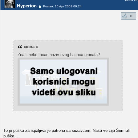
Idi na vr
Hyperion
Poslao: 16 Apr 2009 09:24
0
cobra ::
Zna li neko tacan naziv ovog bacaca granata?
To je puška za ispaljivanje patrona sa suzavcem. Naša verzija Šermuli
puške...