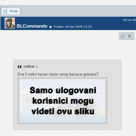
Profil
Idi na vr
BLCommando
Poslao: 16 Apr 2009 13:23
0
cobra ::
Zna li neko tacan naziv ovog bacaca granata?