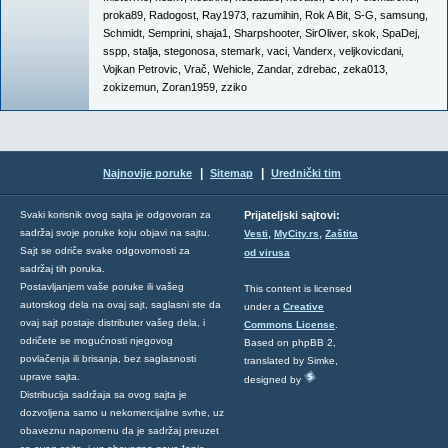
proka89
,
Radogost
,
Ray1973
,
razumihin
,
Rok A Bit
,
S-G
,
samsung
,
Schmidt
,
Semprini
,
shaja1
,
Sharpshooter
,
SirOliver
,
skok
,
SpaDej
,
sspp
,
stalja
,
stegonosa
,
stemark
,
vaci
,
Vanderx
,
veljkovicdani
,
Vojkan Petrovic
,
Vrač
,
Wehicle
,
Zandar
,
zdrebac
,
zeka013
,
zokizemun
,
Zoran1959
,
zziko
|
|
Najnovije poruke
Sitemap
Urednički tim
Svaki korisnik ovog sajta je odgovoran za
Prijateljski sajtovi:
,
,
sadržaj svoje poruke koju objavi na sajtu.
Vesti
MyCity.rs
Zaštita
Sajt se odriče svake odgovornosti za
od virusa
sadržaj tih poruka.
Postavljanjem vaše poruke ili vašeg
This content is licensed
autorskog dela na ovaj sajt, saglasni ste da
under a
Creative
ovaj sajt postaje distributer vašeg dela, i
Commons License
.
odričete se mogućnosti njegovog
Based on phpBB 2,
povlačenja ili brisanja, bez saglasnosti
translated by Simke,
uprave sajta.
designed by
Distribucija sadržaja sa ovog sajta je
dozvoljena samo u nekomercijalne svrhe, uz
obaveznu napomenu da je sadržaj preuzet