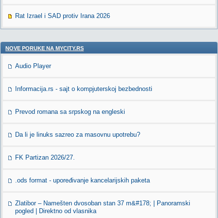
Rat Izrael i SAD protiv Irana 2026
NOVE PORUKE NA MYCITY.RS
Audio Player
Informacija.rs - sajt o kompjuterskoj bezbednosti
Prevod romana sa srpskog na engleski
Da li je linuks sazreo za masovnu upotrebu?
FK Partizan 2026/27.
.ods format - upoređivanje kancelarijskih paketa
Zlatibor – Namešten dvosoban stan 37 m&#178; | Panoramski
pogled | Direktno od vlasnika