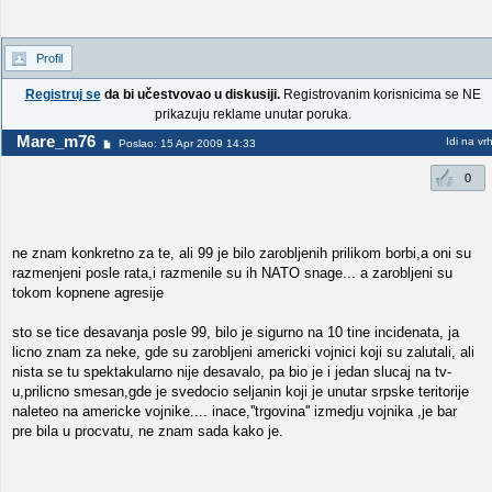
Profil
Registruj se
da bi učestvovao u diskusiji.
Registrovanim korisnicima se NE
prikazuju reklame unutar poruka.
Mare_m76
Idi na vr
Poslao: 15 Apr 2009 14:33
0
ne znam konkretno za te, ali 99 je bilo zarobljenih prilikom borbi,a oni su
razmenjeni posle rata,i razmenile su ih NATO snage... a zarobljeni su
tokom kopnene agresije
sto se tice desavanja posle 99, bilo je sigurno na 10 tine incidenata, ja
licno znam za neke, gde su zarobljeni americki vojnici koji su zalutali, ali
nista se tu spektakularno nije desavalo, pa bio je i jedan slucaj na tv-
u,prilicno smesan,gde je svedocio seljanin koji je unutar srpske teritorije
naleteo na americke vojnike.... inace,''trgovina'' izmedju vojnika ,je bar
pre bila u procvatu, ne znam sada kako je.