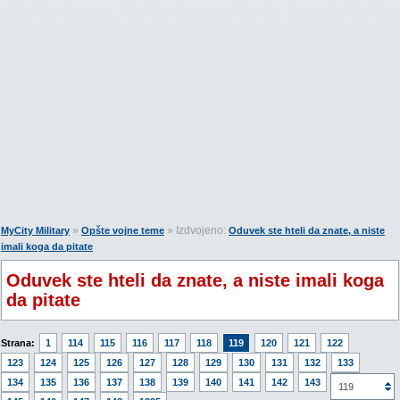
»
» Izdvojeno:
MyCity Military
Opšte vojne teme
Oduvek ste hteli da znate, a niste
imali koga da pitate
Oduvek ste hteli da znate, a niste imali koga
da pitate
Strana:
1
114
115
116
117
118
119
120
121
122
123
124
125
126
127
128
129
130
131
132
133
134
135
136
137
138
139
140
141
142
143
144
119