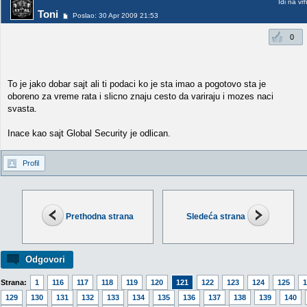
Idi na vr
Toni
Poslao: 30 Apr 2009 21:53
0
To je jako dobar sajt ali ti podaci ko je sta imao a pogotovo sta je
oboreno za vreme rata i slicno znaju cesto da variraju i mozes naci
svasta.
Inace kao sajt Global Security je odlican.
Profil
Prethodna strana
Sledeća strana
Odgovori
Strana:
1
116
117
118
119
120
121
122
123
124
125
1
129
130
131
132
133
134
135
136
137
138
139
140