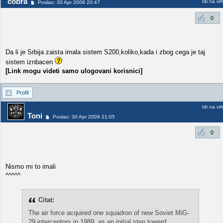
cobra
Idi na vr
Poslao: 30 Apr 2009 20:47
0
Da li je Srbija zaista imala sistem S200,koliko,kada i zbog cega je taj
sistem iznbacen
[Link mogu videti samo ulogovani korisnici]
Profil
Idi na vr
Toni
Poslao: 30 Apr 2009 21:05
0
Nismo mi to imali
^^^^^
Citat:
The air force acquired one squadron of new Soviet MiG-
29 interceptors in 1989, as an initial step toward