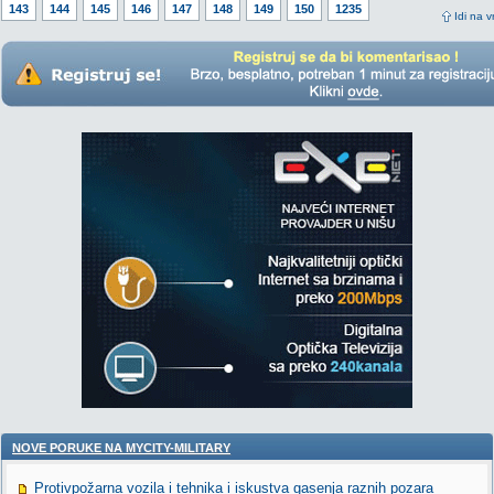
143
144
145
146
147
148
149
150
1235
Idi na v
NOVE PORUKE NA MYCITY-MILITARY
Protivpožarna vozila i tehnika i iskustva gasenja raznih pozara