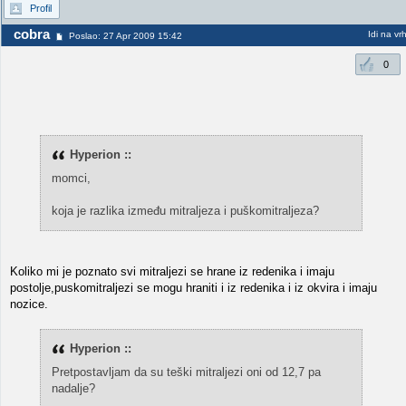
Profil
cobra
Idi na vr
Poslao: 27 Apr 2009 15:42
0
Hyperion ::
momci,
koja je razlika između mitraljeza i puškomitraljeza?
Koliko mi je poznato svi mitraljezi se hrane iz redenika i imaju
postolje,puskomitraljezi se mogu hraniti i iz redenika i iz okvira i imaju
nozice.
Hyperion ::
Pretpostavljam da su teški mitraljezi oni od 12,7 pa
nadalje?