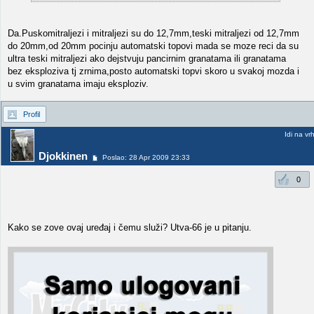
Da.Puskomitraljezi i mitraljezi su do 12,7mm,teski mitraljezi od 12,7mm
do 20mm,od 20mm pocinju automatski topovi mada se moze reci da su
ultra teski mitraljezi ako dejstvuju pancirnim granatama ili granatama
bez eksploziva tj zrnima,posto automatski topvi skoro u svakoj mozda i
u svim granatama imaju eksploziv.
Profil
Idi na vr
Djokkinen
Poslao: 28 Apr 2009 23:33
0
Kako se zove ovaj uređaj i čemu služi? Utva-66 je u pitanju.