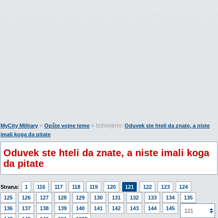
»
» Izdvojeno:
MyCity Military
Opšte vojne teme
Oduvek ste hteli da znate, a niste
imali koga da pitate
Oduvek ste hteli da znate, a niste imali koga
da pitate
Strana:
1
116
117
118
119
120
121
122
123
124
125
126
127
128
129
130
131
132
133
134
135
136
137
138
139
140
141
142
143
144
145
146
121