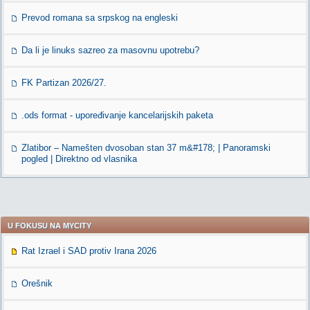
Prevod romana sa srpskog na engleski
Da li je linuks sazreo za masovnu upotrebu?
FK Partizan 2026/27.
.ods format - upoređivanje kancelarijskih paketa
Zlatibor – Namešten dvosoban stan 37 m&#178; | Panoramski
pogled | Direktno od vlasnika
U FOKUSU NA MYCITY
Rat Izrael i SAD protiv Irana 2026
Orešnik