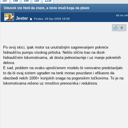
147
148
149
150
1235
Oduvek ste hteli da znate, a niste imali koga da pitate
Idi na vr
Jester
Poslao: 26 Apr 2009 18:58
0
Po ovoj skici, ipak motor sa unutrašnjim sagorevanjem pokreće
hidrauličnu pumpu visokog pritiska. Nešto slično kao na dizel-
hidrauličnim lokomotivama, ali dosta jednostavnije i uz manje pokretnih
delova.
E sad, problem na ovako uprošćenom modelu bi verovatno predstavljalo
to da bi ovaj sistem ugrađen na tenk morao pouzdano i efikasno da
obezbedi nekih 1000+ konjskih snaga na pogonskim točkovima. To je na
lokomotivama rešeno uz mnoštvo prenosnika i reduktora.