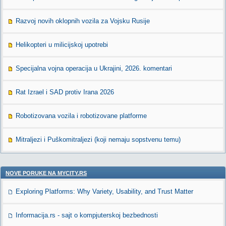
Razvoj novih oklopnih vozila za Vojsku Rusije
Helikopteri u milicijskoj upotrebi
Specijalna vojna operacija u Ukrajini, 2026. komentari
Rat Izrael i SAD protiv Irana 2026
Robotizovana vozila i robotizovane platforme
Mitraljezi i Puškomitraljezi (koji nemaju sopstvenu temu)
NOVE PORUKE NA MYCITY.RS
Exploring Platforms: Why Variety, Usability, and Trust Matter
Informacija.rs - sajt o kompjuterskoj bezbednosti