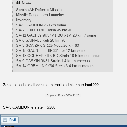
Citat:
Serbian Air Defense Missiles
Missile Range - km Launcher
Inventory
SA-5 GAMMON 250 km some
SA-2 GUIDELINE Dvina 45 km 40
SA-11 GADFLY 9K37M1 BUK-1M 28 km ? some
SA-6 GAINFUL Kub 20 km 70
SA-3 GOA ZRK S-125 Neva 20 km 60
SA-15 GAUNTLET 9K331 Tor 12 km some
SA-13 GOPHER ZRK-BD Strela-10 5 km numerous
SA-9 GASKIN 9K31 Strela-1 4 km numerous
SA-14 GREMLIN 9K34 Strela-3 4 km numerous
Zasto bi onda pisali da smo to imali kad nismo to imali???
Dopuna: 30 Apr 2009 21:26
SA-5 GAMMON je sistem S200
Profil