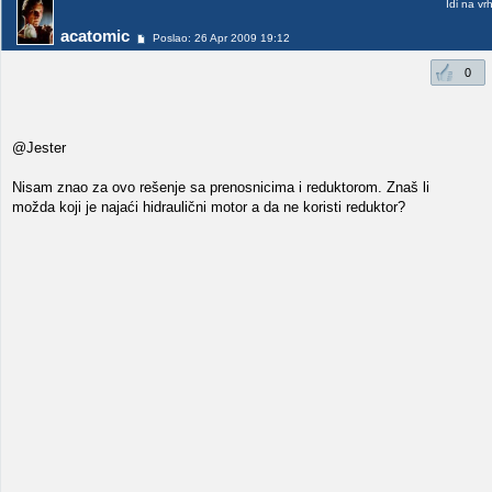
Idi na vr
acatomic
Poslao: 26 Apr 2009 19:12
0
@Jester
Nisam znao za ovo rešenje sa prenosnicima i reduktorom. Znaš li
možda koji je najaći hidraulični motor a da ne koristi reduktor?