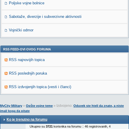
Poljske vojne bolnice
Sabotaže, diverzije i subverzivne aktivnosti
Vojnički odmor
RSS FEED-OVI OVOG FORUMA
RSS najnovijih topica
RSS poslednjih poruka
RSS izdvojenjih topica (vesti i članci)
»
» Izdvojeno:
MyCity Military
Opšte vojne teme
Oduvek ste hteli da znate, a niste
imali koga da pitate
Ko je trenutno na forumu
Ukupno su
3721
korisnika na forumu :: 46 registrovanih, 4