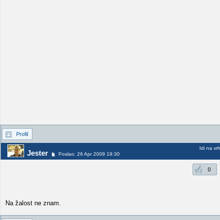
Profil
Idi na vr
Jester
Poslao: 26 Apr 2009 19:30
0
Na žalost ne znam.