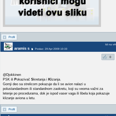
Profil
Idi na vr
aramis s
Poslao: 29 Apr 2009 10:33
0
@Djokkinen
PSK ili
P
okazivač
S
kretanja i
K
lizanja.
Gornji deo sa strelicom pokazuje da li se avion nalazi u
polustandardnom ili standardnom zaokretu, koji su veoma važni za
letenje po procedurama, dok je ispod vaser vaga ili libela koja pokazuje
klizanje aviona u letu.
Profil