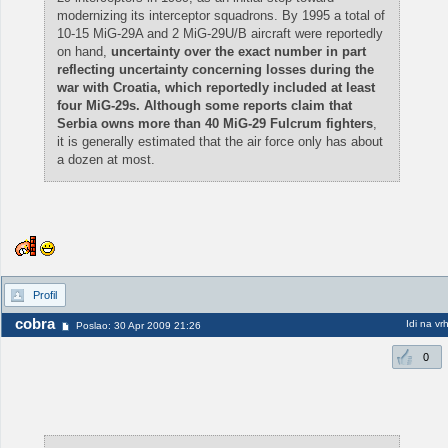
modernizing its interceptor squadrons. By 1995 a total of
10-15 MiG-29A and 2 MiG-29U/B aircraft were reportedly
on hand,
uncertainty over the exact number in part
reflecting uncertainty concerning losses during the
war with Croatia, which reportedly included at least
four MiG-29s. Although some reports claim that
Serbia owns more than 40 MiG-29 Fulcrum fighters
,
it is generally estimated that the air force only has about
a dozen at most.
Profil
cobra
Idi na vr
Poslao: 30 Apr 2009 21:26
0