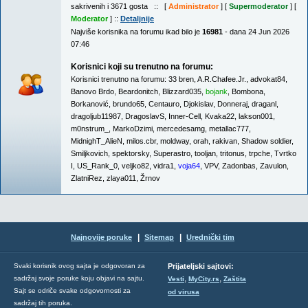
sakrivenih i 3671 gosta :: [
Administrator
] [
Supermoderator
] [
Moderator
] ::
Detaljnije
Najviše korisnika na forumu ikad bilo je
16981
- dana 24 Jun 2026
07:46
Korisnici koji su trenutno na forumu:
Korisnici trenutno na forumu:
33 bren
,
A.R.Chafee.Jr.
,
advokat84
,
Banovo Brdo
,
Beardonitch
,
Blizzard035
,
bojank
,
Bombona
,
Borkanović
,
brundo65
,
Centauro
,
Djokislav
,
Donneraj
,
draganl
,
dragoljub11987
,
DragoslavS
,
Inner-Cell
,
Kvaka22
,
lakson001
,
m0nstrum_
,
MarkoDzimi
,
mercedesamg
,
metallac777
,
MidnighT_AlieN
,
milos.cbr
,
moldway
,
orah
,
rakivan
,
Shadow soldier
,
Smiljkovich
,
spektorsky
,
Superastro
,
tooljan
,
tritonus
,
trpche
,
Tvrtko
I
,
US_Rank_0
,
veljko82
,
vidra1
,
voja64
,
VPV
,
Zadonbas
,
Zavulon
,
ZlatniRez
,
zlaya011
,
Žrnov
|
|
Najnovije poruke
Sitemap
Urednički tim
Svaki korisnik ovog sajta je odgovoran za
Prijateljski sajtovi:
,
,
sadržaj svoje poruke koju objavi na sajtu.
Vesti
MyCity.rs
Zaštita
Sajt se odriče svake odgovornosti za
od virusa
sadržaj tih poruka.