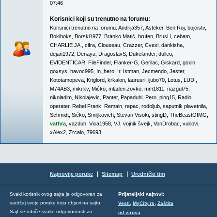
07:46
Korisnici koji su trenutno na forumu:
Korisnici trenutno na forumu:
Andrija357
,
Asteker
,
Ben Roj
,
bojcistv
,
Bokiboks
,
Borski1977
,
Branko Matić
,
brufen
,
BrusLi
,
cebam
,
CHARLIE JA.
,
cifra
,
Clouseau
,
Crazzer
,
Cvexi
,
dankisha
,
dejan1972
,
Denaya
,
DragoslavS
,
Dukelander
,
dulleo
,
EVIDENTICAR
,
FileFinder
,
Flanker-G
,
Gerilac
,
Giskard
,
goxin
,
goxsys
,
havoc995
,
In_hero
,
Ir
,
Istman
,
Jecmendo
,
Jester
,
Kototamopeva
,
Kriglord
,
krkalon
,
laurusri
,
ljubo70
,
Lotus
,
LUDI
,
M74AB3
,
miki kv
,
Mićko
,
mladen.zovko
,
mm1811
,
nazgul75
,
nikoladim
,
Nikolajevic
,
Panter
,
Papadubi
,
Pero
,
ping15
,
Radio
operater
,
Rebel Frank
,
Remain
,
repac
,
rodoljub
,
saputnik plavetnila
,
Schmidt
,
Sićko
,
Smiljkovich
,
Stevan Visoki
,
stingD
,
TheBeastOfMG
,
vathra
,
vazduh
,
Vica1958
,
VJ
,
vojnik švejk
,
VonDrobac
,
vukovi
,
xAlex2
,
Zrcalo
,
79693
|
|
Najnovije poruke
Sitemap
Urednički tim
Svaki korisnik ovog sajta je odgovoran za
Prijateljski sajtovi:
,
,
sadržaj svoje poruke koju objavi na sajtu.
Vesti
MyCity.rs
Zaštita
Sajt se odriče svake odgovornosti za
od virusa