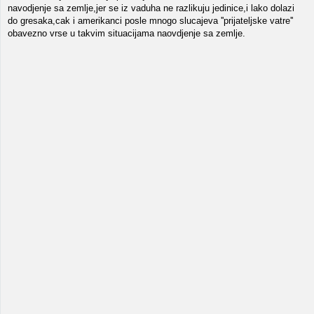
navodjenje sa zemlje,jer se iz vaduha ne razlikuju jedinice,i lako dolazi
do gresaka,cak i amerikanci posle mnogo slucajeva ''prijateljske vatre''
obavezno vrse u takvim situacijama naovdjenje sa zemlje.