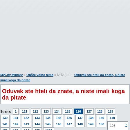
»
» Izdvojeno:
MyCity Military
Opšte vojne teme
Oduvek ste hteli da znate, a niste
imali koga da pitate
Oduvek ste hteli da znate, a niste imali koga
da pitate
Strana:
1
121
122
123
124
125
126
127
128
129
130
131
132
133
134
135
136
137
138
139
140
141
142
143
144
145
146
147
148
149
150
151
126