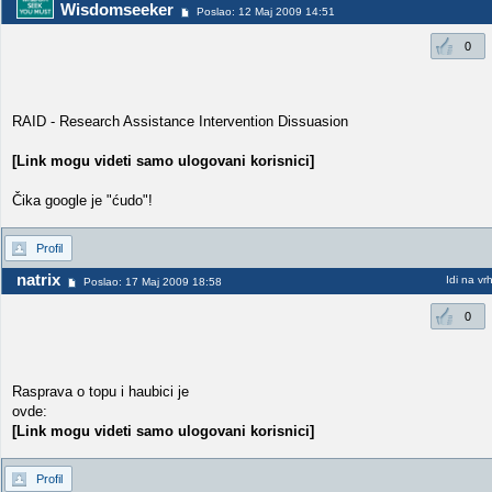
Wisdomseeker
Poslao: 12 Maj 2009 14:51
0
RAID - Research Assistance Intervention Dissuasion
[Link mogu videti samo ulogovani korisnici]
Čika google je "ćudo"!
Profil
natrix
Idi na vr
Poslao: 17 Maj 2009 18:58
0
Rasprava o topu i haubici je
ovde:
[Link mogu videti samo ulogovani korisnici]
Profil