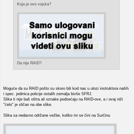
Koja je ovo vojska?
Da nije RAID?
Moguće da su RAID pošto su skoro bili kod nas u ulozi instruktora naših
i spec. jedinica policije ostalih zemalja bivše SFRJ.
Slika ti nije baš oštra ali oznake podsećaju na RAID-ove, a i ovaj niži
"ćelo" je sličan na obe slike.
Slika sa nedavno održane vežbe, koliko mi se čini na Surčinu