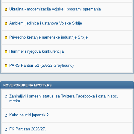
Ukrajina - modernizacija vojske i programi opremanja
Amblemi jedinica i ustanova Vojske Srbije
Privredno kretanje namenske industrije Srbije
Hummer i njegova konkurencija
PARS Pantsir S1 (SA-22 Greyhound)
NOVE PORUKE NA MYCITY.RS
Zanimljivi i smešni statusi sa Twittera,Facebooka i ostalih soc.
mreža
Kako nauciti japanski?
FK Partizan 2026/27.