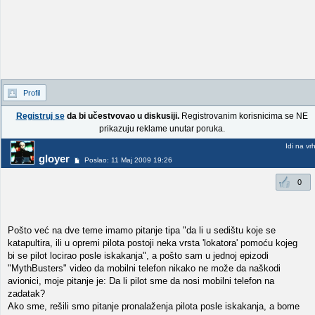
Profil
Registruj se
da bi učestvovao u diskusiji.
Registrovanim korisnicima se NE
prikazuju reklame unutar poruka.
Idi na vr
gloyer
Poslao: 11 Maj 2009 19:26
0
Pošto već na dve teme imamo pitanje tipa "da li u sedištu koje se
katapultira, ili u opremi pilota postoji neka vrsta 'lokatora' pomoću kojeg
bi se pilot locirao posle iskakanja", a pošto sam u jednoj epizodi
"MythBusters" video da mobilni telefon nikako ne može da naškodi
avionici, moje pitanje je: Da li pilot sme da nosi mobilni telefon na
zadatak?
Ako sme, rešili smo pitanje pronalaženja pilota posle iskakanja, a bome