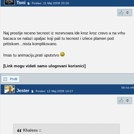
Toni
Poslao: 11 Maj 2009 23:16
0
Naj prostije receno tecnost iz rezervoara ide kroz kroz crevo a na vrhu
bacaca se nalazi upaljac koji pali tu tecnost i izlece plamen pod
pritiskom...nista komplikovano.
Imas tu animaciju,prati uputstvo
[Link mogu videti samo ulogovani korisnici]
Profil
Idi na vr
Jester
Poslao: 12 Maj 2009 14:27
0
Khaless ::