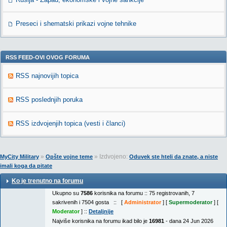
Preseci i shematski prikazi vojne tehnike
RSS FEED-OVI OVOG FORUMA
RSS najnovijih topica
RSS poslednjih poruka
RSS izdvojenjih topica (vesti i članci)
»
» Izdvojeno:
MyCity Military
Opšte vojne teme
Oduvek ste hteli da znate, a niste
imali koga da pitate
Ko je trenutno na forumu
Ukupno su
7586
korisnika na forumu :: 75 registrovanih, 7
sakrivenih i 7504 gosta :: [
Administrator
] [
Supermoderator
] [
Moderator
] ::
Detaljnije
Najviše korisnika na forumu ikad bilo je
16981
- dana 24 Jun 2026