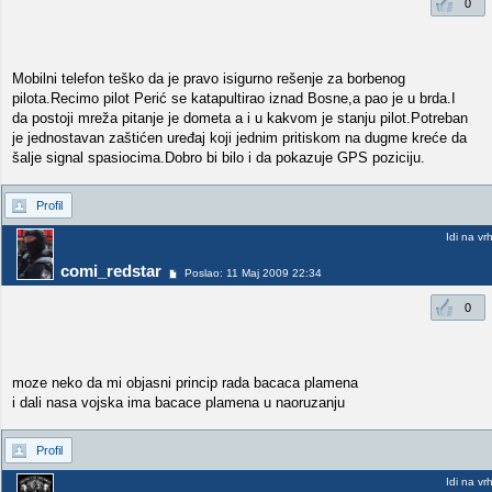
0
Mobilni telefon teško da je pravo isigurno rešenje za borbenog
pilota.Recimo pilot Perić se katapultirao iznad Bosne,a pao je u brda.I
da postoji mreža pitanje je dometa a i u kakvom je stanju pilot.Potreban
je jednostavan zaštićen uređaj koji jednim pritiskom na dugme kreće da
šalje signal spasiocima.Dobro bi bilo i da pokazuje GPS poziciju.
Profil
Idi na vr
comi_redstar
Poslao: 11 Maj 2009 22:34
0
moze neko da mi objasni princip rada bacaca plamena
i dali nasa vojska ima bacace plamena u naoruzanju
Profil
Idi na vr