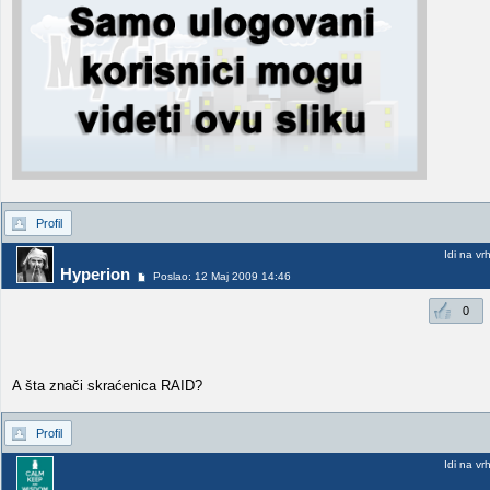
Profil
Idi na vr
Hyperion
Poslao: 12 Maj 2009 14:46
0
A šta znači skraćenica RAID?
Profil
Idi na vr