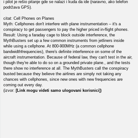
i pilot je rešio pitanje gde se nalazi i kuda da ide (naravno, ako telefon
podržava GPS).
citat: Cell Phones on Planes
Myth: Cellphones don't interfere with plane instrumentation -- it's a
conspiracy to get passengers to pay the higher priced in-flight phones.
Result: Using a faraday cage to block outside interference, the
MythBusters set up a few common instruments from jetliners inside
while using a cellphone. At 800-900MHz (a common cellphone
bandwidthfrequencies), there's definite interference on some of the
aircraft instrumentation. Because of federal law, they can't test in the air,
though they're able to do so on a grounded private plane., and the tests
there show no interference at all. The MythBusters call the conspiracy
busted because they believe the airlines are simply not taking any
chances with cellphones, since new ones with new frequencies are
coming out every day.
(izvor:
[Link mogu videti samo ulogovani korisnici]
)