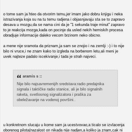
o tome sam ja hteo da otvorim temu,jer imam jako dobru knjigu i neka
istrazivanja koja su na tu temu radjena i objasnjavaju sta se to zapravo
desava u mozgu,da se nama cini da je ''1 sekunda traje minut'' zapravo
to je reakcija mozga,kada on pocinje da usled nekih hemiskih procesa
obradjuje informacije daleko vecom brzinom neko obicno.
a mene nije sramota da priznam,ja sam se znojio i na zemlji :-) i to nije
bilo ni vruce,i ne znam kako to izgleda na borbenom letu,ali meni je
uvek najteze padalo iscekivanje,i tada je strah najveci.
aramis s ::
Nije bilo najsavremenijih sredstava:radio predajnika
signala i taktičke radio stanice, ali je bilo signalnih
raketa, svetlosnog signalizatora i praška za
obeležavanje na vodenoj površini..
u konkretnom slucaju u kome sam ja ucestvovao,a ticalo se izvlacenja
oborenog pilota(nazalost on nikada nije nadjen,a koliko ja znam,cak ni