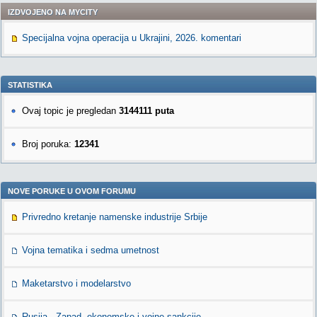
IZDVOJENO NA MYCITY
Specijalna vojna operacija u Ukrajini, 2026. komentari
STATISTIKA
Ovaj topic je pregledan
3144111 puta
Broj poruka:
12341
NOVE PORUKE U OVOM FORUMU
Privredno kretanje namenske industrije Srbije
Vojna tematika i sedma umetnost
Maketarstvo i modelarstvo
Rusija - Zapad, ekonomske i vojne sankcije