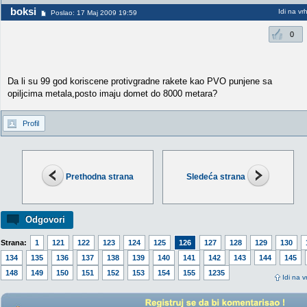
boksi
Idi na vr
Poslao: 17 Maj 2009 19:59
0
Da li su 99 god koriscene protivgradne rakete kao PVO punjene sa
opiljcima metala,posto imaju domet do 8000 metara?
Profil
Prethodna strana
Sledeća strana
Odgovori
Strana:
1
121
122
123
124
125
126
127
128
129
130
134
135
136
137
138
139
140
141
142
143
144
145
148
149
150
151
152
153
154
155
1235
Idi na v