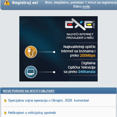
NOVE PORUKE NA MYCITY-MILITARY
Specijalna vojna operacija u Ukrajini, 2026. komentari
Helikopteri u milicijskoj upotrebi