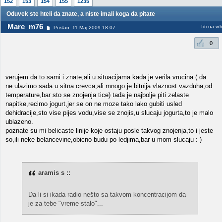
152
153
154
155
1235
Oduvek ste hteli da znate, a niste imali koga da pitate
Mare_m76
Idi na vr
Poslao: 11 Maj 2009 18:07
0
verujem da to sami i znate,ali u situacijama kada je verila vrucina ( da
ne ulazimo sada u sitna crevca,ali mnogo je bitnija vlaznost vazduha,od
temperature,bar sto se znojenja tice) tada je najbolje piti zelaste
napitke,recimo jogurt,jer se on ne moze tako lako gubiti usled
dehidracije,sto vise pijes vodu,vise se znojis,u slucaju jogurta,to je malo
ublazeno.
poznate su mi belicaste linije koje ostaju posle takvog znojenja,to i jeste
so,ili neke belancevine,obicno budu po ledjima,bar u mom slucaju :-)
aramis s ::
Da li si ikada radio nešto sa takvom koncentracijom da
je za tebe "vreme stalo"...