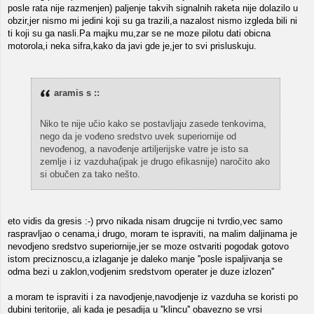
posle rata nije razmenjen) paljenje takvih signalnih raketa nije dolazilo u
obzir,jer nismo mi jedini koji su ga trazili,a nazalost nismo izgleda bili ni
ti koji su ga nasli.Pa majku mu,zar se ne moze pilotu dati obicna
motorola,i neka sifra,kako da javi gde je,jer to svi prisluskuju.
aramis s ::
Niko te nije učio kako se postavljaju zasede tenkovima,
nego da je vođeno sredstvo uvek superiornije od
nevođenog, a navođenje artiljerijske vatre je isto sa
zemlje i iz vazduha(ipak je drugo efikasnije) naročito ako
si obučen za tako nešto.
eto vidis da gresis :-) prvo nikada nisam drugcije ni tvrdio,vec samo
raspravljao o cenama,i drugo, moram te ispraviti, na malim daljinama je
nevodjeno sredstvo superiornije,jer se moze ostvariti pogodak gotovo
istom preciznoscu,a izlaganje je daleko manje ''posle ispaljivanja se
odma bezi u zaklon,vodjenim sredstvom operater je duze izlozen''
a moram te ispraviti i za navodjenje,navodjenje iz vazduha se koristi po
dubini teritorije, ali kada je pesadija u ''klincu'' obavezno se vrsi