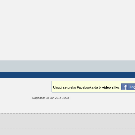
Uloguj se preko Facebooka da bi
video sliku
:
Napisano: 08 Jan 2016 19:33