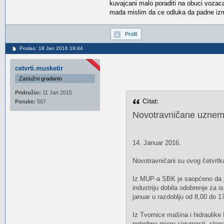
kuvajcani malo poraditi na obuci vozaca
mada mislim da ce odluka da padne izme
Profil
Poslao: 18 Jan 2016 19:44
cetvrti.musketir
Zaslužni građanin
Pridružio:
11 Jan 2015
Citat:
Poruke:
567
Novotravničane uznemiri
14. Januar 2016.
Novotravničani su ovog četvrtka b
Iz MUP-a SBK je saopćeno da j
industriju dobila odobrenje za is
januar u razdoblju od 8,00 do 17
Iz Tvornice mašina i hidraulik
potrebne mjere sigurnosti, stog