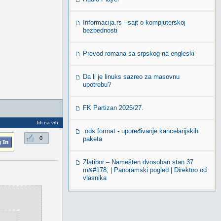
Informacija.rs - sajt o kompjuterskoj
bezbednosti
Prevod romana sa srpskog na engleski
Da li je linuks sazreo za masovnu
upotrebu?
FK Partizan 2026/27.
Idi na vrh
.ods format - upoređivanje kancelarijskih
0
paketa
Zlatibor – Namešten dvosoban stan 37
m&#178; | Panoramski pogled | Direktno od
vlasnika