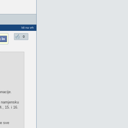
Idi na vrh
0
onacije.
a namjensku
., 15. i 16.
te sve