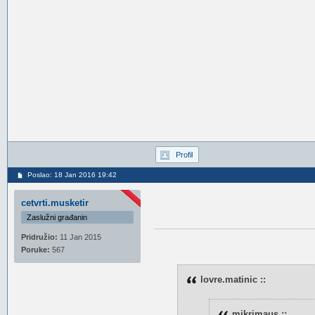
Profil
Poslao: 18 Jan 2016 19:42
cetvrti.musketir
Zaslužni građanin
Pridružio:
11 Jan 2015
Poruke:
567
lovre.matinic ::
mikrimaus ::