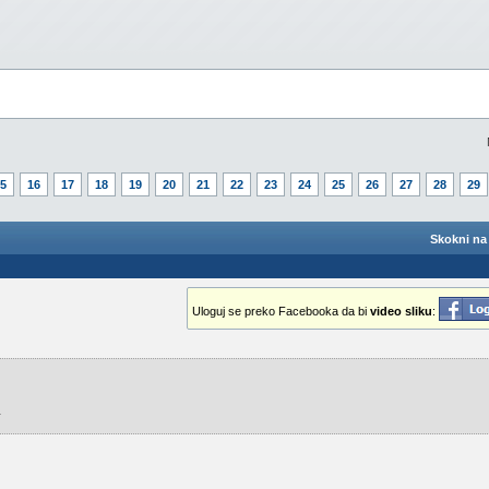
5
16
17
18
19
20
21
22
23
24
25
26
27
28
29
Skokni na 
Uloguj se preko Facebooka da bi
video sliku
:
.