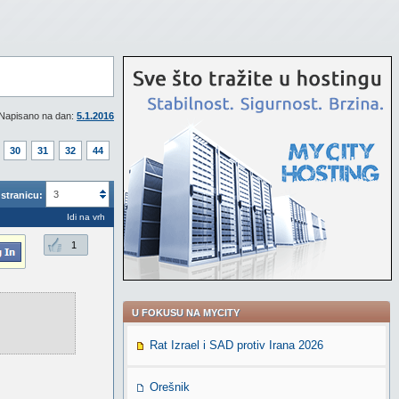
Napisano na dan:
5.1.2016
30
31
32
44
3
stranicu:
Idi na vrh
1
U FOKUSU NA MYCITY
Rat Izrael i SAD protiv Irana 2026
Orešnik