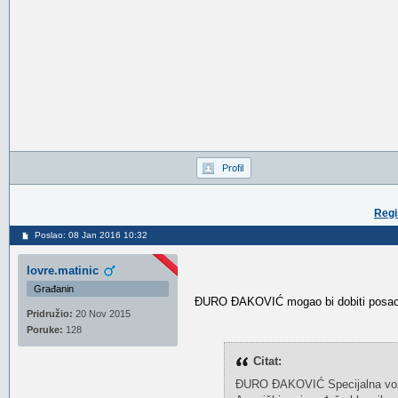
Profil
Regi
Poslao: 08 Jan 2016 10:32
lovre.matinic
Građanin
ĐURO ĐAKOVIĆ mogao bi dobiti posao
Pridružio:
20 Nov 2015
Poruke:
128
Citat:
ĐURO ĐAKOVIĆ Specijalna vozil