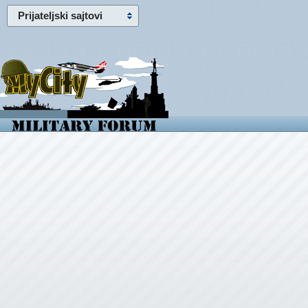
Prijateljski sajtovi