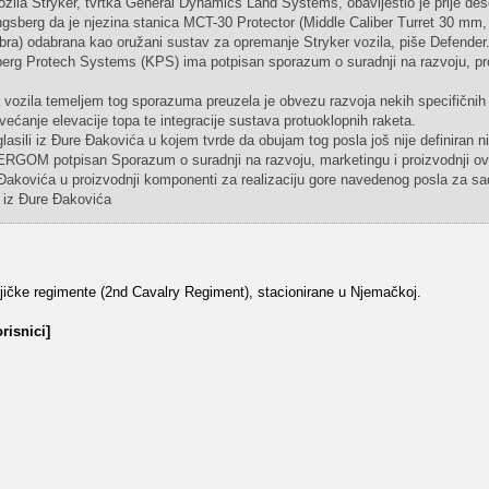
ozila Stryker, tvrtka General Dynamics Land Systems, obavijestio je prije de
sberg da je njezina stanica MCT-30 Protector (Middle Caliber Turret 30 mm, 
ibra) odabrana kao oružani sustav za opremanje Stryker vozila, piše Defender.
rg Protech Systems (KPS) ima potpisan sporazum o suradnji na razvoju, pro
 vozila temeljem tog sporazuma preuzela je obvezu razvoja nekih specifičnih
većanje elevacije topa te integracije sustava protuoklopnih raketa.
sili iz Đure Đakovića u kojem tvrde da obujam tog posla još nije definiran ni
OM potpisan Sporazum o suradnji na razvoju, marketingu i proizvodnji o
kovića u proizvodnji komponenti za realizaciju gore navedenog posla za sad
e iz Đure Đakovića
njičke regimente (2nd Cavalry Regiment), stacionirane u Njemačkoj.
risnici]