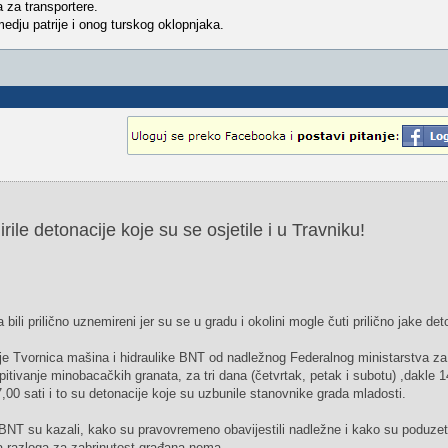
 za transportere.
dju patrije i onog turskog oklopnjaka.
le detonacije koje su se osjetile i u Travniku!
ili prilično uznemireni jer su se u gradu i okolini mogle čuti prilično jake det
e Tvornica mašina i hidraulike BNT od nadležnog Federalnog ministarstva z
pitivanje minobacačkih granata, za tri dana (četvrtak, petak i subotu) ,dakle 14
,00 sati i to su detonacije koje su uzbunile stanovnike grada mladosti.
e BNT su kazali, kako su pravovremeno obavijestili nadležne i kako su poduze
a razloga za zabrinutost građana nema.