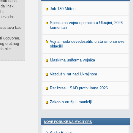
setak dana
daljinski
Jak-130 Mitten
hr.
izvodnji i
Specijalna vojna operacija u Ukrajini, 2026.
 sustava kao
komentari
ti ugovoren.
Vojna moda devedesetih: u sta smo se sve
vog oružnog
oblacili!
a nije
Maskirna uniforma vojnika
Vazdušni rat nad Ukrajinom
Rat Izrael i SAD protiv Irana 2026
Zakon o oružju i municiji
NOVE PORUKE NA MYCITY.RS
Audio Player