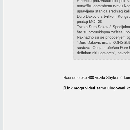
Američki proizvođač oklopnih v
norvešku obrambenu tvrtku Kong
upravljana stanica srednjeg kal
Đuro Đaković s tvrtkom Kongsbe
prodaji MCT-30.
Tvrtka Đuro Đaković Specijalna
što su protuoklopna zaštita i po
Naknadno su se priopćenjem ogla
"Đuro Đaković ima s KONGSBERG
sustava. Obujam učešća Đure Đa
definiran niti ugovoren", navod
Radi se o oko 400 vozila Stryker 2. ko
[Link mogu videti samo ulogovani ko