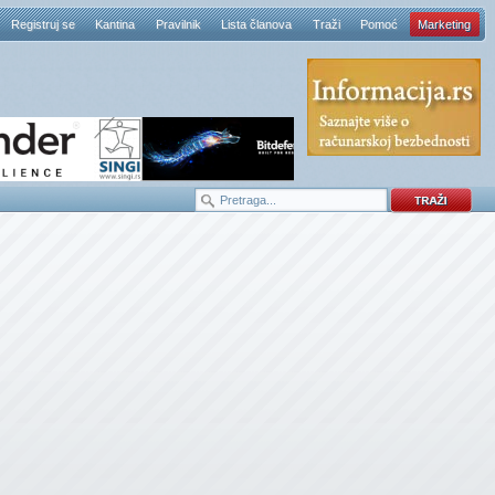
Registruj se
Kantina
Pravilnik
Lista članova
Traži
Pomoć
Marketing