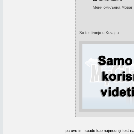
Мени омиљена Моваг 
Sa testiranja u Kuvajtu
pa ovo im ispade kao najmocniji test na