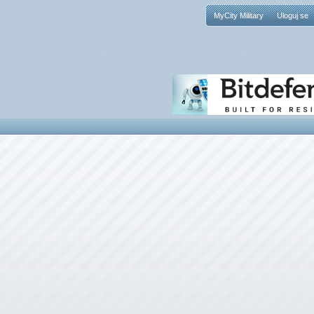
MyCity Military
Uloguj se