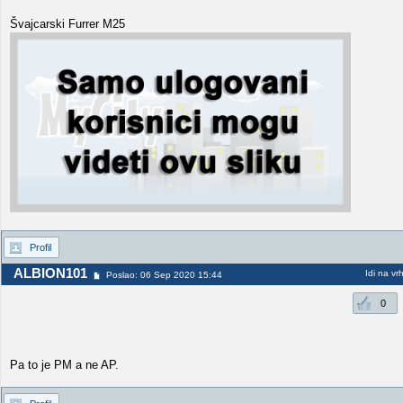
Švajcarski Furrer M25
Profil
ALBION101
Idi na vr
Poslao: 06 Sep 2020 15:44
0
Pa to je PM a ne AP.