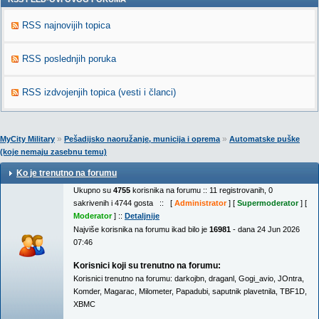
RSS najnovijih topica
RSS poslednjih poruka
RSS izdvojenjih topica (vesti i članci)
»
»
MyCity Military
Pešadijsko naoružanje, municija i oprema
Automatske puške
(koje nemaju zasebnu temu)
Ko je trenutno na forumu
Ukupno su
4755
korisnika na forumu :: 11 registrovanih, 0
sakrivenih i 4744 gosta :: [
Administrator
] [
Supermoderator
] [
Moderator
] ::
Detaljnije
Najviše korisnika na forumu ikad bilo je
16981
- dana 24 Jun 2026
07:46
Korisnici koji su trenutno na forumu:
Korisnici trenutno na forumu:
darkojbn
,
draganl
,
Gogi_avio
,
JOntra
,
Komder
,
Magarac
,
Milometer
,
Papadubi
,
saputnik plavetnila
,
TBF1D
,
XBMC