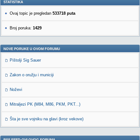
STATISTIKA
Ovaj topic je pregledan
533718 puta
Broj poruka:
1429
NOVE PORUKE U OVOM FORUMU
Pištolji Sig Sauer
Zakon o oružju i municiji
Noževi
Mitraljezi PK (M84, M86, PKM, PKT...)
Šta je sve vojniku na glavi (kroz vekove)
RSS FEED-OVI OVOG FORUMA