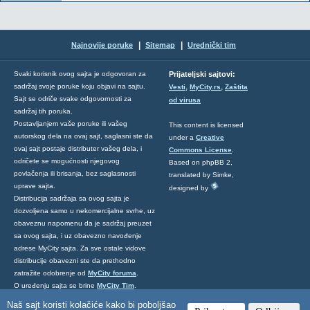
|
|
Najnovije poruke
Sitemap
Urednički tim
Svaki korisnik ovog sajta je odgovoran za
Prijateljski sajtovi:
,
,
sadržaj svoje poruke koju objavi na sajtu.
Vesti
MyCity.rs
Zaštita
Sajt se odriče svake odgovornosti za
od virusa
sadržaj tih poruka.
Postavljanjem vaše poruke ili vašeg
This content is licensed
autorskog dela na ovaj sajt, saglasni ste da
under a
Creative
ovaj sajt postaje distributer vašeg dela, i
Commons License
.
odričete se mogućnosti njegovog
Based on phpBB 2,
povlačenja ili brisanja, bez saglasnosti
translated by Simke,
uprave sajta.
designed by
Distribucija sadržaja sa ovog sajta je
dozvoljena samo u nekomercijalne svrhe, uz
obaveznu napomenu da je sadržaj preuzet
sa ovog sajta, i uz obavezno navođenje
adrese MyCity sajta. Za sve ostale vidove
distribucije obavezni ste da prethodno
zatražite odobrenje od
MyCity foruma
.
O uređenju sajta se brine
MyCity Tim
.
Ukoliko želite da nas kontaktirate kliknite
Naš sajt koristi kolačiće kako bi poboljšao