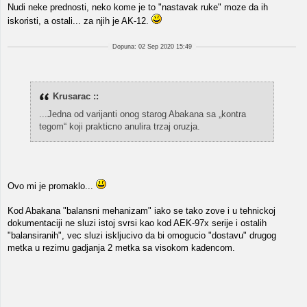
Nudi neke prednosti, neko kome je to "nastavak ruke" moze da ih
iskoristi, a ostali... za njih je AK-12.
Dopuna: 02 Sep 2020 15:49
Krusarac ::
...Jedna od varijanti onog starog Abakana sa „kontra
tegom“ koji prakticno anulira trzaj oruzja.
Ovo mi je promaklo...
Kod Abakana "balansni mehanizam" iako se tako zove i u tehnickoj
dokumentaciji ne sluzi istoj svrsi kao kod AEK-97x serije i ostalih
"balansiranih", vec sluzi iskljucivo da bi omogucio "dostavu" drugog
metka u rezimu gadjanja 2 metka sa visokom kadencom.