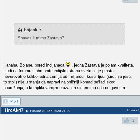
bojank ::
Spavas li mirno Zastavo?
Hahaha, Bojane, pored Indijanaca
, jedna Zastava je pojam kvaliteta.
Ljudi na forumu slabo prate indijsku stranu sveta ali je prosto
neverovatno koliko jedna zemlja od milijardu i kusur ljudi (sirotinja jesu,
to stoji) nije u stanju da napravi najobičniji komad pešadijskog
naoružanja, o komplikovanijim oružanim sistemima i da ne govorim.
Profil
HrcAk47
Idi na vr
Poslao: 09 Sep 2020 21:20
1