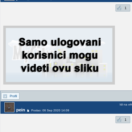
1
Profil
Idi na vr
pein
Poslao: 06 Sep 2020 14:09
1