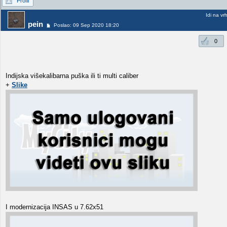
Profil
Idi na vr
pein
Poslao: 09 Sep 2020 18:20
0
Indijska višekalibarna puška ili ti multi caliber
+
Slike
I modernizacija INSAS u 7.62x51