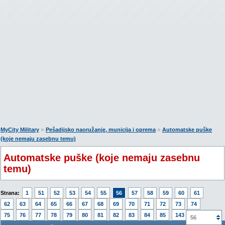
»
»
MyCity Military
Pešadijsko naoružanje, municija i oprema
Automatske puške
(koje nemaju zasebnu temu)
Automatske puške (koje nemaju zasebnu
temu)
Strana:
1
51
52
53
54
55
56
57
58
59
60
61
62
63
64
65
66
67
68
69
70
71
72
73
74
75
76
77
78
79
80
81
82
83
84
85
143
56