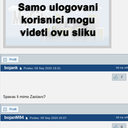
Profil
bojank
Idi na vr
Poslao: 09 Sep 2020 19:31
7
Spavas li mirno Zastavo?
Profil
bojanM84
Idi na vr
Poslao: 09 Sep 2020 20:07
0