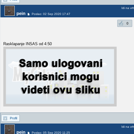
Idi na vr
pein
Poslao: 02 Sep 2020 17:47
0
Rasklapanje INSAS od 4:50
Profil
Idi na vr
pein
Poslao: 05 Sep 2020 11:25