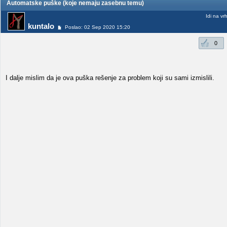
Automatske puške (koje nemaju zasebnu temu)
Idi na vr
kuntalo
Poslao: 02 Sep 2020 15:20
0
I dalje mislim da je ova puška rešenje za problem koji su sami izmislili.