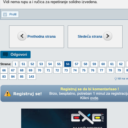
Vidi nema rupu a i ručica za repetiranje solidno izvedena.
Profil
Prethodna strana
Sledeća strana
Odgovori
Strana:
1
51
52
53
54
55
56
57
58
59
60
61
62
66
67
68
69
70
71
72
73
74
75
76
77
78
79
8
83
84
85
143
Idi na v