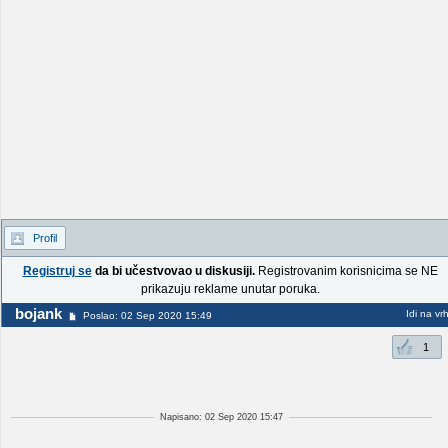
Profil
Registruj se
da bi učestvovao u diskusiji.
Registrovanim korisnicima se NE
prikazuju reklame unutar poruka.
bojank
Idi na vr
Poslao: 02 Sep 2020 15:49
1
Napisano: 02 Sep 2020 15:47