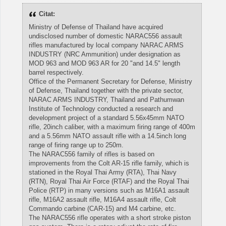
Citat:
Ministry of Defense of Thailand have acquired
undisclosed number of domestic NARAC556 assault
rifles manufactured by local company NARAC ARMS
INDUSTRY (NRC Ammunition) under designation as
MOD 963 and MOD 963 AR for 20 "and 14.5" length
barrel respectively.
Office of the Permanent Secretary for Defense, Ministry
of Defense, Thailand together with the private sector,
NARAC ARMS INDUSTRY, Thailand and Pathumwan
Institute of Technology conducted a research and
development project of a standard 5.56x45mm NATO
rifle, 20inch caliber, with a maximum firing range of 400m
and a 5.56mm NATO assault rifle with a 14.5inch long
range of firing range up to 250m.
The NARAC556 family of rifles is based on
improvements from the Colt AR-15 rifle family, which is
stationed in the Royal Thai Army (RTA), Thai Navy
(RTN), Royal Thai Air Force (RTAF) and the Royal Thai
Police (RTP) in many versions such as M16A1 assault
rifle, M16A2 assault rifle, M16A4 assault rifle, Colt
Commando carbine (CAR-15) and M4 carbine, etc.
The NARAC556 rifle operates with a short stroke piston