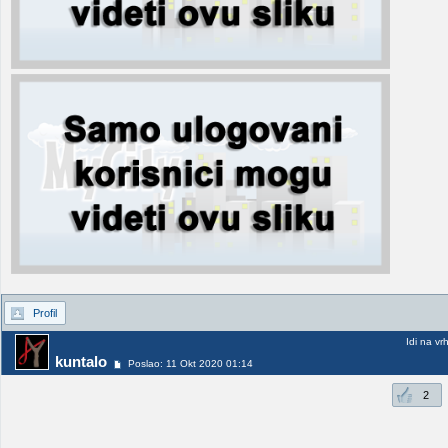
Profil
Idi na vr
kuntalo
Poslao: 11 Okt 2020 01:14
2