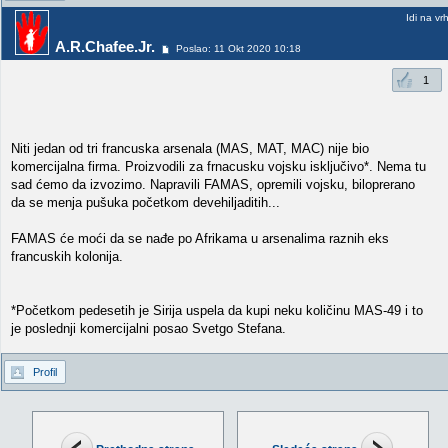
Idi na vr
A.R.Chafee.Jr.
Poslao: 11 Okt 2020 10:18
1
Niti jedan od tri francuska arsenala (MAS, MAT, MAC) nije bio
komercijalna firma. Proizvodili za frnacusku vojsku isključivo*. Nema tu
sad ćemo da izvozimo. Napravili FAMAS, opremili vojsku, biloprerano
da se menja pušuka početkom devehiljaditih...
FAMAS će moći da se nađe po Afrikama u arsenalima raznih eks
francuskih kolonija.
*Početkom pedesetih je Sirija uspela da kupi neku količinu MAS-49 i to
je poslednji komercijalni posao Svetgo Stefana.
Profil