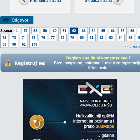
Prethodna strana
Sledeća strana
Odgovori
Strana:
1
57
58
59
60
61
62
63
64
65
66
67
68
72
73
74
75
76
77
78
79
80
81
82
83
84
85
8
89
90
91
143
Idi na v