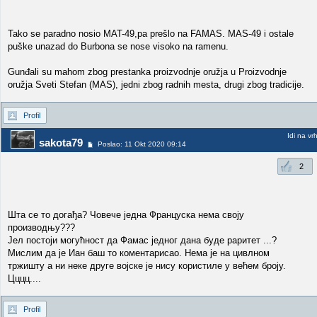
Tako se paradno nosio MAT-49,pa prešlo na FAMAS. MAS-49 i ostale
puške unazad do Burbona se nose visoko na ramenu.
Gunđali su mahom zbog prestanka proizvodnje oružja u Proizvodnje
oružja Sveti Stefan (MAS), jedni zbog radnih mesta, drugi zbog tradicije.
Profil
Idi na vr
sakota79
Poslao: 11 Okt 2020 09:14
2
Шта се то догађа? Човече једна Француска нема своју
производњу???
Јел постоји могућност да Фамас једног дана буде раритет ...?
Мислим да је Иан баш то коментарисао. Нема је на цивлном
тржишту а ни неке друге војске је нису користиле у већем броју.
Цццц....
Profil