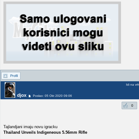
Profil
Idi na vr
djox
Poslao: 05 Okt 2020 09:06
0
Tajlandjani imaju novu igracku
Thailand Unveils Indigeneous 5.56mm Rifle