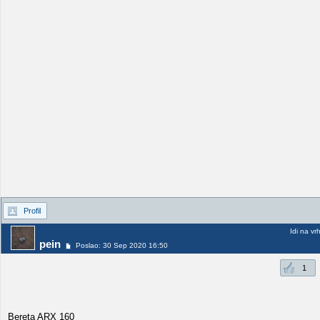
Profil
Idi na vr
pein
Poslao: 30 Sep 2020 16:50
1
Bereta ARX 160