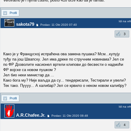
Verovatno je i njima cudno, posto 416 drze kao da je famas.
Profil
Idi na vr
sakota79
Poslao: 11 Okt 2020 07:40
3
Како је у Француској испраћена ова замена пушака? Мсм...купују
туђу па још Швапску. Јел има дреке по стручним новинама? Јел се
по ФР Дозволите насионел вртели клипови до бесвести о надмоћи
ФР војске са новом пушком ?
Јел био неки министар да ...
Како бога му? Није ваљда да су... тендерисали, Тестирали и увели?
Тек тако. Пуууу... А калибар? Јел се крвило о неком новом калибру?
Profil
Idi na vr
A.R.Chafee.Jr.
Poslao: 11 Okt 2020 08:48
4