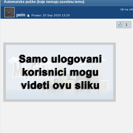
Automatske puške (koje nemaju zasebnu temu)
Idi na vr
pein
Poslao: 20 Sep 2020 13:20
1