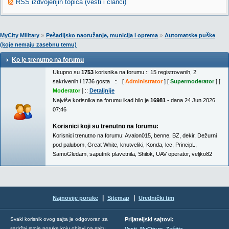
RSS izdvojenjih topica (vesti i članci)
»
»
MyCity Military
Pešadijsko naoružanje, municija i oprema
Automatske puške
(koje nemaju zasebnu temu)
Ko je trenutno na forumu
Ukupno su
1753
korisnika na forumu :: 15 registrovanih, 2
sakrivenih i 1736 gosta :: [
Administrator
] [
Supermoderator
] [
Moderator
] ::
Detaljnije
Najviše korisnika na forumu ikad bilo je
16981
- dana 24 Jun 2026
07:46
Korisnici koji su trenutno na forumu:
Korisnici trenutno na forumu:
Avalon015
,
benne
,
BZ
,
dekir
,
Dežurni
pod palubom
,
Great White
,
knutveliki
,
Konda
,
lcc
,
PrincipL
,
SamoGledam
,
saputnik plavetnila
,
Shilok
,
UAV operator
,
veljko82
|
|
Najnovije poruke
Sitemap
Urednički tim
Svaki korisnik ovog sajta je odgovoran za
Prijateljski sajtovi:
,
,
sadržaj svoje poruke koju objavi na sajtu.
Vesti
MyCity.rs
Zaštita