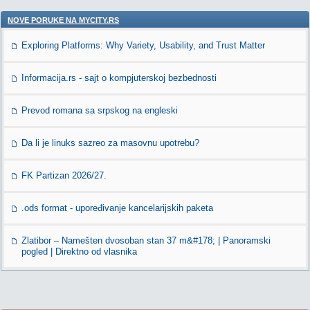
NOVE PORUKE NA MYCITY.RS
Exploring Platforms: Why Variety, Usability, and Trust Matter
Informacija.rs - sajt o kompjuterskoj bezbednosti
Prevod romana sa srpskog na engleski
Da li je linuks sazreo za masovnu upotrebu?
FK Partizan 2026/27.
.ods format - upoređivanje kancelarijskih paketa
Zlatibor – Namešten dvosoban stan 37 m&#178; | Panoramski
pogled | Direktno od vlasnika