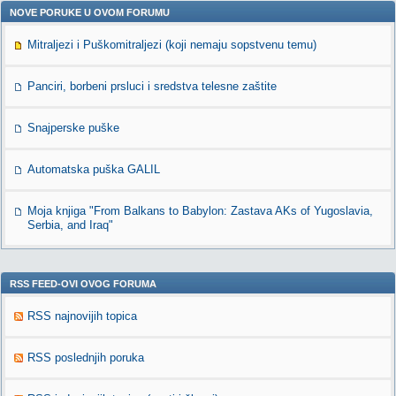
NOVE PORUKE U OVOM FORUMU
Mitraljezi i Puškomitraljezi (koji nemaju sopstvenu temu)
Panciri, borbeni prsluci i sredstva telesne zaštite
Snajperske puške
Automatska puška GALIL
Moja knjiga "From Balkans to Babylon: Zastava AKs of Yugoslavia,
Serbia, and Iraq"
RSS FEED-OVI OVOG FORUMA
RSS najnovijih topica
RSS poslednjih poruka