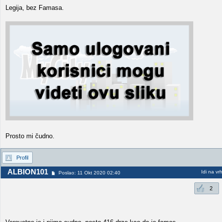
Legija, bez Famasa.
Prosto mi čudno.
Profil
ALBION101
Idi na vr
Poslao: 11 Okt 2020 02:40
2