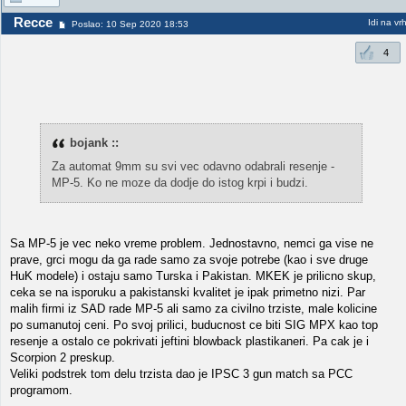
Recce
Idi na vr
Poslao: 10 Sep 2020 18:53
4
bojank ::
Za automat 9mm su svi vec odavno odabrali resenje -
MP-5. Ko ne moze da dodje do istog krpi i budzi.
Sa MP-5 je vec neko vreme problem. Jednostavno, nemci ga vise ne
prave, grci mogu da ga rade samo za svoje potrebe (kao i sve druge
HuK modele) i ostaju samo Turska i Pakistan. MKEK je prilicno skup,
ceka se na isporuku a pakistanski kvalitet je ipak primetno nizi. Par
malih firmi iz SAD rade MP-5 ali samo za civilno trziste, male kolicine
po sumanutoj ceni. Po svoj prilici, buducnost ce biti SIG MPX kao top
resenje a ostalo ce pokrivati jeftini blowback plastikaneri. Pa cak je i
Scorpion 2 preskup.
Veliki podstrek tom delu trzista dao je IPSC 3 gun match sa PCC
programom.