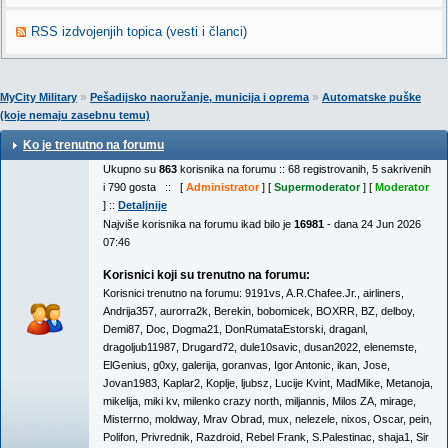
RSS izdvojenjih topica (vesti i članci)
»
»
MyCity Military
Pešadijsko naoružanje, municija i oprema
Automatske puške
(koje nemaju zasebnu temu)
Ko je trenutno na forumu
Ukupno su
863
korisnika na forumu :: 68 registrovanih, 5 sakrivenih
i 790 gosta :: [
Administrator
] [
Supermoderator
] [
Moderator
] ::
Detaljnije
Najviše korisnika na forumu ikad bilo je
16981
- dana 24 Jun 2026
07:46
Korisnici koji su trenutno na forumu:
Korisnici trenutno na forumu:
9191vs
,
A.R.Chafee.Jr.
,
airliners
,
Andrija357
,
aurorra2k
,
Berekin
,
bobomicek
,
BOXRR
,
BZ
,
delboy
,
Demi87
,
Doc
,
Dogma21
,
DonRumataEstorski
,
draganl
,
dragoljub11987
,
Drugard72
,
dule10savic
,
dusan2022
,
elenemste
,
ElGenius
,
g0xy
,
galerija
,
goranvas
,
Igor Antonic
,
ikan
,
Jose
,
Jovan1983
,
Kaplar2
,
Koplje
,
ljubsz
,
Lucije Kvint
,
MadMike
,
Metanoja
,
mikelija
,
miki kv
,
milenko crazy north
,
miljannis
,
Milos ZA
,
mirage
,
Misterrno
,
moldway
,
Mrav Obrad
,
mux
,
nelezele
,
nixos
,
Oscar
,
pein
,
Polifon
,
Privrednik
,
Razdroid
,
Rebel Frank
,
S.Palestinac
,
shaja1
,
Sir