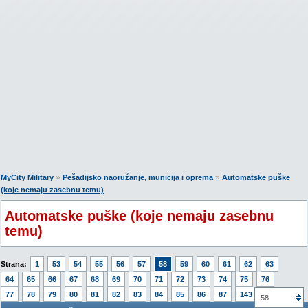
»
»
MyCity Military
Pešadijsko naoružanje, municija i oprema
Automatske puške
(koje nemaju zasebnu temu)
Automatske puške (koje nemaju zasebnu
temu)
Strana:
1
53
54
55
56
57
58
59
60
61
62
63
64
65
66
67
68
69
70
71
72
73
74
75
76
77
78
79
80
81
82
83
84
85
86
87
143
58