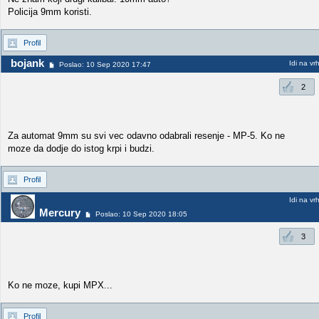
Policija 9mm koristi.
Profil
bojank
Idi na vr
Poslao: 10 Sep 2020 17:47
2
Za automat 9mm su svi vec odavno odabrali resenje - MP-5. Ko ne
moze da dodje do istog krpi i budzi.
Profil
Idi na vr
Mercury
Poslao: 10 Sep 2020 18:05
3
Ko ne moze, kupi MPX...
Profil