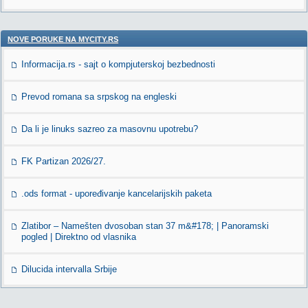
NOVE PORUKE NA MYCITY.RS
Informacija.rs - sajt o kompjuterskoj bezbednosti
Prevod romana sa srpskog na engleski
Da li je linuks sazreo za masovnu upotrebu?
FK Partizan 2026/27.
.ods format - upoređivanje kancelarijskih paketa
Zlatibor – Namešten dvosoban stan 37 m&#178; | Panoramski
pogled | Direktno od vlasnika
Dilucida intervalla Srbije