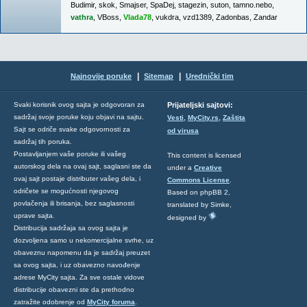
Budimir
,
skok
,
Smajser
,
SpaDej
,
stagezin
,
suton
,
tamno.nebo
,
vathra
,
VBoss
,
Vlada78
,
vukdra
,
vzd1389
,
Zadonbas
,
Zandar
|
|
Najnovije poruke
Sitemap
Urednički tim
Svaki korisnik ovog sajta je odgovoran za
Prijateljski sajtovi:
,
,
sadržaj svoje poruke koju objavi na sajtu.
Vesti
MyCity.rs
Zaštita
Sajt se odriče svake odgovornosti za
od virusa
sadržaj tih poruka.
Postavljanjem vaše poruke ili vašeg
This content is licensed
autorskog dela na ovaj sajt, saglasni ste da
under a
Creative
ovaj sajt postaje distributer vašeg dela, i
Commons License
.
odričete se mogućnosti njegovog
Based on phpBB 2,
povlačenja ili brisanja, bez saglasnosti
translated by Simke,
uprave sajta.
designed by
Distribucija sadržaja sa ovog sajta je
dozvoljena samo u nekomercijalne svrhe, uz
obaveznu napomenu da je sadržaj preuzet
sa ovog sajta, i uz obavezno navođenje
adrese MyCity sajta. Za sve ostale vidove
distribucije obavezni ste da prethodno
zatražite odobrenje od
MyCity foruma
.