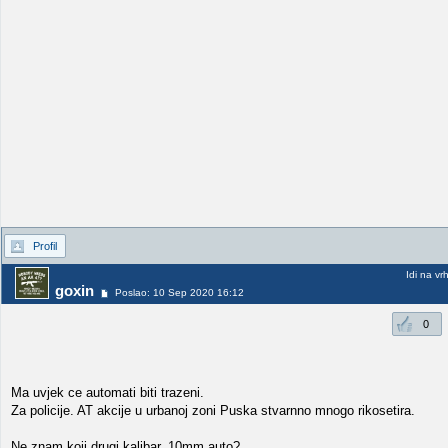
Profil
Idi na vr
goxin
Poslao: 10 Sep 2020 16:12
0
Ma uvjek ce automati biti trazeni.
Za policije. AT akcije u urbanoj zoni Puska stvarnno mnogo rikosetira.
Ne znam koji drugi kalibar. 10mm auto?