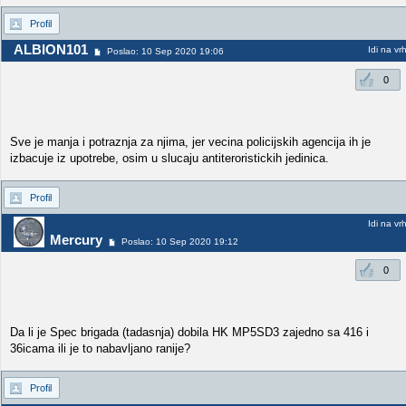
Profil
ALBION101
Idi na vr
Poslao: 10 Sep 2020 19:06
0
Sve je manja i potraznja za njima, jer vecina policijskih agencija ih je
izbacuje iz upotrebe, osim u slucaju antiteroristickih jedinica.
Profil
Idi na vr
Mercury
Poslao: 10 Sep 2020 19:12
0
Da li je Spec brigada (tadasnja) dobila HK MP5SD3 zajedno sa 416 i
36icama ili je to nabavljano ranije?
Profil