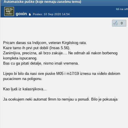
Automatske puške (koje nemaju zasebnu temu)
Idi na vr
goxin
Poslao: 10 Sep 2020 14:54
0
Pricam danas sa Indijcom, veteran Kirgilskog rata.
Kaze tamo ih prvi put dobili (Insas 5.56).
Zanimljiva, precizna, ali brzo zakuje.... Ne odmah ali nakon borbenog
kompleta ispucanog.
Bas cu ga pitati detalje, nismo imali vremena.
Lijepo bi bilo da nasi ove puske M05 i m17/19 iznesu na viđelo dobrom
pucacinom na poligonu.
Kao ljudi iz kalasnjikova...
Ja ocekujem neki automat 9mm to nemjau u ponudi. Bilo je pokusaja