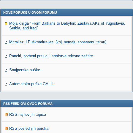
NOVE PORUKE U OVOM FORUMU
Moja knjiga "From Balkans to Babylon: Zastava AKs of Yugoslavia,
Serbia, and Iraq"
Mitraljezi i Puškomitraljezi (koji nemaju sopstvenu temu)
Panciri, borbeni prsluci i sredstva telesne zaštite
Snajperske puške
Automatska puška GALIL
RSS FEED-OVI OVOG FORUMA
RSS najnovijih topica
RSS poslednjih poruka