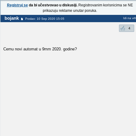
Registruj se
da bi učestvovao u diskusiji.
Registrovanim korisnicima se NE
prikazuju reklame unutar poruka.
bojank
Idi na vr
Poslao: 10 Sep 2020 15:05
4
Cemu novi automat u 9mm 2020. godine?