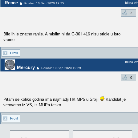
Recce
Idi na vr
Poslao: 10 Sep 2020 19:25
2
Bilo ih je znatno ranije. A mislim ni da G-36 i 416 nisu stigle u isto
vreme.
Profil
Idi na vr
Mercury
Poslao: 10 Sep 2020 19:29
0
Pitam se koliko godina ima najmladji HK MP5 u Srbiji
Kandidat je
verovatno iz VS, iz MUPa tesko
Profil