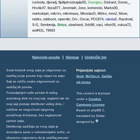
curiosity
,
djuradj
,
fijufijukrozkapiju55
,
Georgius
,
Giskard
,
Goran_
,
HrcAk47
,
Ikica977
,
Jeremiah
,
Jose
,
komenski
,
Marko00
,
markolopin
,
miki kv
,
mikrimaus
,
MiroslavD
,
Mićko
,
mnn2
,
Mzee
,
nebkv
,
oddsock
,
operniki
,
Orc
,
Oscar
,
PO1974
,
raketaš
,
Razdroid
,
S-G
,
Semberija
,
Sirius
,
slowhand
,
Srki98
,
vaci
,
vihor05
,
vuksa72
,
wolf431
,
79693
|
|
Najnovije poruke
Sitemap
Urednički tim
Svaki korisnik ovog sajta je odgovoran za
Prijateljski sajtovi:
,
,
sadržaj svoje poruke koju objavi na sajtu.
Vesti
MyCity.rs
Zaštita
Sajt se odriče svake odgovornosti za
od virusa
sadržaj tih poruka.
Postavljanjem vaše poruke ili vašeg
This content is licensed
autorskog dela na ovaj sajt, saglasni ste da
under a
Creative
ovaj sajt postaje distributer vašeg dela, i
Commons License
.
odričete se mogućnosti njegovog
Based on phpBB 2,
povlačenja ili brisanja, bez saglasnosti
translated by Simke,
uprave sajta.
designed by
Distribucija sadržaja sa ovog sajta je
dozvoljena samo u nekomercijalne svrhe, uz
obaveznu napomenu da je sadržaj preuzet