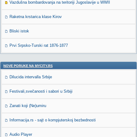
Vazdušna bombardovanja na teritoriji Jugoslavije u WWII
Raketna krstarica klase Kirov
Bliski istok
Prvi Srpsko-Turski rat 1876-1877
NOVE PORUKE NA MYCITY.RS
Dilucida intervalla Srbije
Festivali,svečanosti i sabori u Srbiji
Zanati koji (Ne)umiru
Informacija.rs - sajt o kompjuterskoj bezbednosti
Audio Player