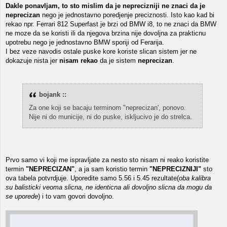
Dakle ponavljam, to sto mislim da je neprecizniji ne znaci da je
neprecizan
nego je jednostavno poredjenje preciznosti. Isto kao kad bi
rekao npr. Ferrari 812 Superfast je brzi od BMW i8, to ne znaci da BMW
ne moze da se koristi ili da njegova brzina nije dovoljna za prakticnu
upotrebu nego je jednostavno BMW sporiji od Ferarija.
I bez veze navodis ostale puske kore koriste slican sistem jer ne
dokazuje nista jer
nisam rekao
da je sistem
neprecizan
.
bojank ::
Za one koji se bacaju terminom "neprecizan', ponovo.
Nije ni do municije, ni do puske, iskljucivo je do strelca.
Prvo samo vi koji me ispravljate za nesto sto nisam ni reako koristite
termin
"NEPRECIZAN"
, a ja sam koristio termin
"NEPRECIZNIJI"
sto
ova tabela potvrdjuje. Uporedite samo 5.56 i 5.45 rezultate(
oba kalibra
su balisticki veoma slicna, ne identicna ali dovoljno slicna da mogu da
se uporede
) i to vam govori dovoljno.