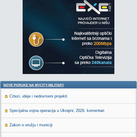
NOVE PORUKE NA MYCITY-MILITARY
Crtezi, ideje i nedovrseni projekti
Specijalna vojna operacija u Ukrajini, 2026. komentari
Zakon o oružju i municiji