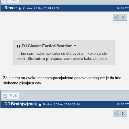
Recce
Idi na vr
Poslao: 25 Nov 2018 21:29
0
DJ GlavomITacticalBeardom ::
... bio sam radoznao kako su sta uvezali i kako su sta
izveli.
Slobodno plivajucu cev
i okvire kako su izveli...
Za sistem sa ovako resenom pozajmicom gasova nemoguce je da ima
slobodno plivajucu cev.
Profil
DJ Brain(w)rack
Idi na vr
Poslao: 25 Nov 2018 21:46
0