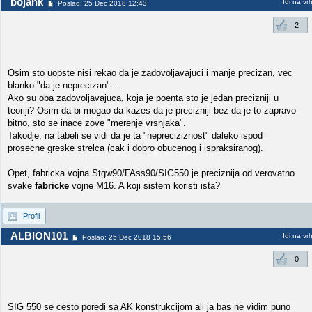
bojank
Idi na vr
Poslao: 25 Dec 2018 12:43
2
Osim sto uopste nisi rekao da je zadovoljavajuci i manje precizan, vec
blanko "da je neprecizan"...
Ako su oba zadovoljavajuca, koja je poenta sto je jedan precizniji u
teoriji? Osim da bi mogao da kazes da je precizniji bez da je to zapravo
bitno, sto se inace zove "merenje vrsnjaka".
Takodje, na tabeli se vidi da je ta "nepreciziznost" daleko ispod
prosecne greske strelca (cak i dobro obucenog i ispraksiranog).
Opet, fabricka vojna Stgw90/FAss90/SIG550 je preciznija od verovatno
svake
fabricke
vojne M16. A koji sistem koristi ista?
Profil
ALBION101
Idi na vr
Poslao: 25 Dec 2018 15:56
0
SIG 550 se cesto poredi sa AK konstrukcijom ali ja bas ne vidim puno