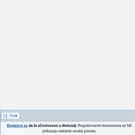
Profil
Registruj se
da bi učestvovao u diskusiji.
Registrovanim korisnicima se NE
prikazuju reklame unutar poruka.