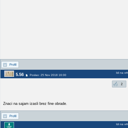
Profil
Idi na vr
5.56
Poslao: 25 Nov 2018 16:00
2
Znaci na sajam izasli brez fine obrade.
Profil
Idi na vr