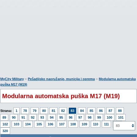
»
»
MyCity Military
Pešadijsko naoružanje, municija i oprema
Modularna automatska
puška M17 (M19)
Modularna automatska puška M17 (M19)
Strana:
1
78
79
80
81
82
83
84
85
86
87
88
89
90
91
92
93
94
95
96
97
98
99
100
101
102
103
104
105
106
107
108
109
110
111
112
83
320