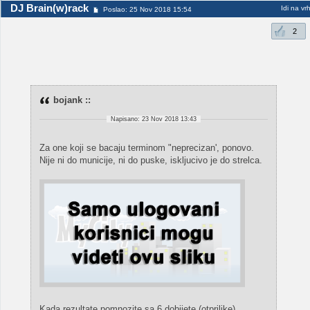
DJ Brain(w)rack
Idi na vr
Poslao: 25 Nov 2018 15:54
2
bojank ::
Napisano: 23 Nov 2018 13:43
Za one koji se bacaju terminom "neprecizan', ponovo.
Nije ni do municije, ni do puske, iskljucivo je do strelca.
Kada rezultate pomnozite sa 6 dobijete (otprilike)