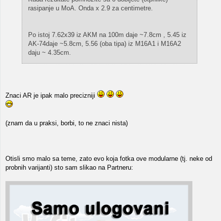
rasipanje u MoA. Onda x 2.9 za centimetre.
Po istoj 7.62x39 iz AKM na 100m daje ~7.8cm , 5.45 iz
AK-74daje ~5.8cm, 5.56 (oba tipa) iz M16A1 i M16A2
daju ~ 4.35cm.
Znaci AR je ipak malo precizniji
(znam da u praksi, borbi, to ne znaci nista)
Otisli smo malo sa teme, zato evo koja fotka ove modularne (tj. neke od
probnih varijanti) sto sam slikao na Partneru: