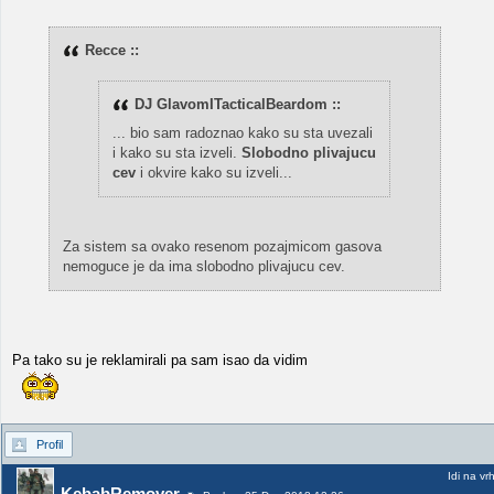
Recce ::
DJ GlavomITacticalBeardom ::
... bio sam radoznao kako su sta uvezali
i kako su sta izveli.
Slobodno plivajucu
cev
i okvire kako su izveli...
Za sistem sa ovako resenom pozajmicom gasova
nemoguce je da ima slobodno plivajucu cev.
Pa tako su je reklamirali pa sam isao da vidim
Profil
Idi na vr
KebabRemover