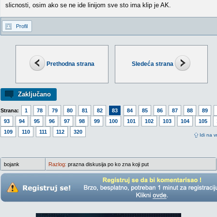
slicnosti, osim ako se ne ide linijom sve sto ima klip je AK.
Profil
Prethodna strana
Sledeća strana
Zaključano
Strana:
1
78
79
80
81
82
83
84
85
86
87
88
89
93
94
95
96
97
98
99
100
101
102
103
104
105
109
110
111
112
320
Idi na v
bojank
Razlog:
prazna diskusija po ko zna koji put