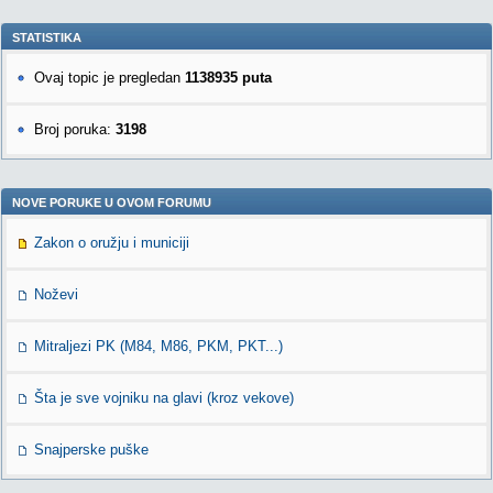
STATISTIKA
Ovaj topic je pregledan
1138935 puta
Broj poruka:
3198
NOVE PORUKE U OVOM FORUMU
Zakon o oružju i municiji
Noževi
Mitraljezi PK (M84, M86, PKM, PKT...)
Šta je sve vojniku na glavi (kroz vekove)
Snajperske puške