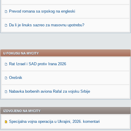
Prevod romana sa srpskog na engleski
Da li je linuks sazreo za masovnu upotrebu?
U FOKUSU NA MYCITY
Rat Izrael i SAD protiv Irana 2026
Orešnik
Nabavka borbenih aviona Rafal za vojsku Srbije
IZDVOJENO NA MYCITY
Specijalna vojna operacija u Ukrajini, 2026. komentari