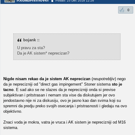
Poslao: 25 Dec 2018 12:26
0
bojank ::
U pravu za sta?
Da je AK sistem* neprecizan?
Nigde nisam rekao da je sistem AK neprecizan
(
neupotrebljiv
) nego
da je neprecizniji od "direct gas impingement" Stoner sistema
sto je
tacno
. E sad ako se ne slazes da je neprecizniji onda si previse
subjektivan i pritstrasan i nemam sta vise da diskutujem jer ovo
jendostavno nije ni za diskusiju, ovo je jasno kao dan svima koji su
spremni da predju preko svojih osecanja i pristrasnosti i gledaju na ovo
objektivno.
Znaci voda je mokra, vatra je vruca i AK sistem je neprecizniji od M16
sistema.