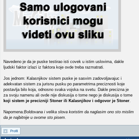
Navedeno je da je puske testirao isti covek u istim uslovima, dakle
ljudski faktor izlazi iz faktora koje ovde treba razmatrati.
Jos jednom: Kalasnjikov sistem puske je sasvim zadovoljavajuc i
adekvatan sistem za jurisnu pusku po parametrima preciznosti koje
postavlja bilo koja, odnosno svaka vojska na svetu. Dakle precizna je
za svoju namenu ali ovde nije diskusija o tome nego je diskusija o tome
koji sistem je precizniji Stoner ili Kalasnjikov i odgovor je Stoner
.
Napomena:
Boldovana i velika slova koristim da naglasim ono sto mislim
da je najbitnije u ovome sto pisem
.
Profil