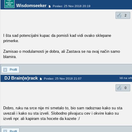
Wisdomseeker
Poslao: 25 Nov 2018 20:19
2
I šta sad potencijalni kupac da pomisli kad vidi ovako sklepane
primerke.
Zamisao o modularnosti je dobra, ali Zastava se na ovaj način samo
blamira.
Profil
DJ Brain(w)rack
Idi na vr
Poslao: 25 Nov 2018 21:07
0
Dobro, ruku na srce nije mi smetalo to, bio sam radoznao kako su sta
uvezali i kako su sta izveli. Slobodno plivajucu cev i okvire kako su
izveli npr. ali kapiram sta hocete da kazete :/
Profil