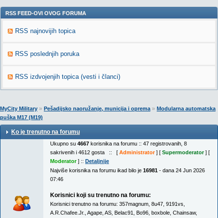
RSS FEED-OVI OVOG FORUMA
RSS najnovijih topica
RSS poslednjih poruka
RSS izdvojenjih topica (vesti i članci)
»
»
MyCity Military
Pešadijsko naoružanje, municija i oprema
Modularna automatska
puška M17 (M19)
Ko je trenutno na forumu
Ukupno su
4667
korisnika na forumu :: 47 registrovanih, 8
sakrivenih i 4612 gosta :: [
Administrator
] [
Supermoderator
] [
Moderator
] ::
Detaljnije
Najviše korisnika na forumu ikad bilo je
16981
- dana 24 Jun 2026
07:46
Korisnici koji su trenutno na forumu:
Korisnici trenutno na forumu:
357magnum
,
8u47
,
9191vs
,
A.R.Chafee.Jr.
,
Agape
,
AS
,
Belac91
,
Bo96
,
boxbole
,
Chainsaw
,