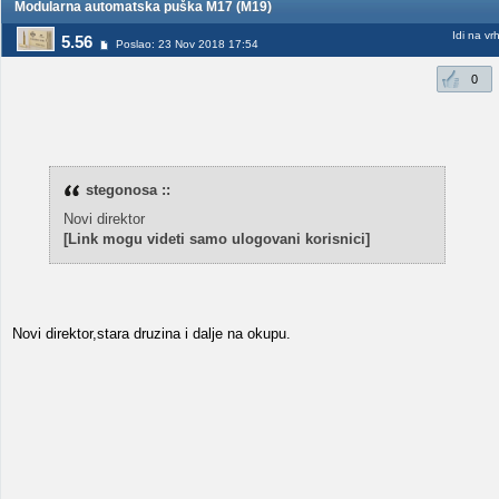
Modularna automatska puška M17 (M19)
Idi na vr
5.56
Poslao: 23 Nov 2018 17:54
0
stegonosa ::
Novi direktor
[Link mogu videti samo ulogovani korisnici]
Novi direktor,stara druzina i dalje na okupu.