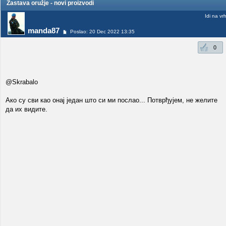
Zastava oružje - novi proizvodi
Idi na vr
manda87
Poslao: 20 Dec 2022 13:35
0
@Skrabalo
Ако су сви као онај један што си ми послао... Потврђујем, не желите
да их видите.