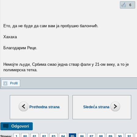
6
Ето, да не буде да сам вам ја пробушио балончић.
Хахаха
Благодарим Реце.
Немојте људи, Србима смао једна ствар фали у 21-ом веку, а то је
полимерска тетка.
Profil
Prethodna strana
Sledeća strana
Odgovori
Strana:
1
80
81
82
83
84
85
86
87
88
89
90
91