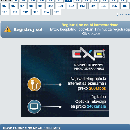
95
96
97
98
99
100
101
102
103
104
105
106
107
110
111
112
113
114
119
Idi na v
NOVE PORUKE NA MYCITY-MILITARY