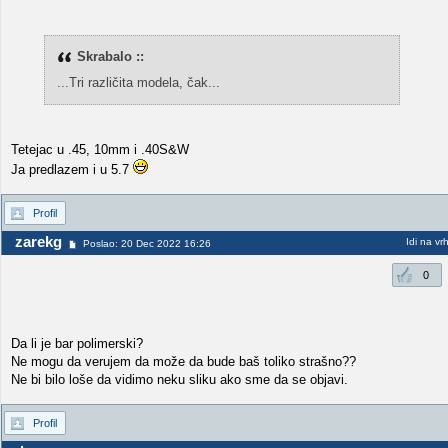
Skrabalo ::
...Tri različita modela, čak...
Tetejac u .45, 10mm i .40S&W
Ja predlazem i u 5.7
Profil
zarekg
Idi na vr
Poslao: 20 Dec 2022 16:26
0
Da li je bar polimerski?
Ne mogu da verujem da može da bude baš toliko strašno??
Ne bi bilo loše da vidimo neku sliku ako sme da se objavi.
Profil