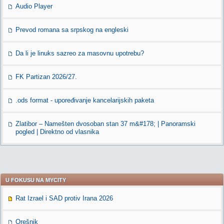
Audio Player
Prevod romana sa srpskog na engleski
Da li je linuks sazreo za masovnu upotrebu?
FK Partizan 2026/27.
.ods format - upoređivanje kancelarijskih paketa
Zlatibor – Namešten dvosoban stan 37 m&#178; | Panoramski
pogled | Direktno od vlasnika
U FOKUSU NA MYCITY
Rat Izrael i SAD protiv Irana 2026
Orešnik