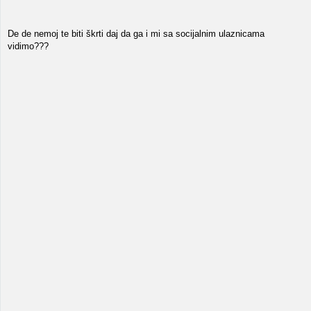
De de nemoj te biti škrti daj da ga i mi sa socijalnim ulaznicama
vidimo???