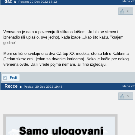
dac
Idi na vr
Poslao: 20 Dec 2022 17:12
0
Verovatno je dato u poverenju ili slikano krišom. Ja bih se strpeo i
iznenadio (ili uplašio, sve jedno), kada izađe....kao što kažu, "krajem
godine".
Meni se lično sviđaju ona dva CZ top XX modela, što su bili u Kalibrima
(Jedan skroz crni, jedan sa drvenim koricama). Neko je kačio pre nekog
vremena ovde. Da li vrede pojma nemam, ali fino izgledaju.
Profil
Recce
Idi na vr
Poslao: 20 Dec 2022 19:48
9