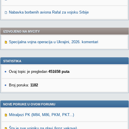
Nabavka borbenih aviona Rafal za vojsku Srbije
IZDVOJENO NA MYCITY
Specijalna vojna operacija u Ukrajini, 2026. komentari
STATISTIKA
Ovaj topic je pregledan
451658 puta
Broj poruka:
1182
NOVE PORUKE U OVOM FORUMU
Mitraljezi PK (M84, M86, PKM, PKT...)
Šta je sve vojniku na glavi (kroz vekove)