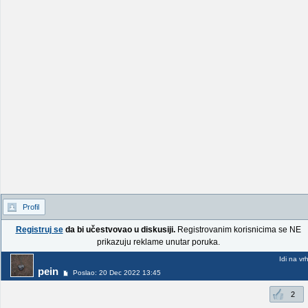
Profil
Registruj se
da bi učestvovao u diskusiji.
Registrovanim korisnicima se NE
prikazuju reklame unutar poruka.
Idi na vr
pein
Poslao: 20 Dec 2022 13:45
2