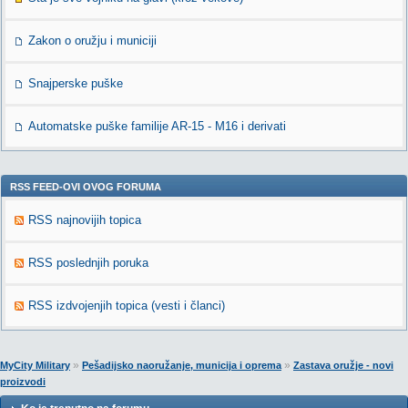
Zakon o oružju i municiji
Snajperske puške
Automatske puške familije AR-15 - M16 i derivati
RSS FEED-OVI OVOG FORUMA
RSS najnovijih topica
RSS poslednjih poruka
RSS izdvojenjih topica (vesti i članci)
»
»
MyCity Military
Pešadijsko naoružanje, municija i oprema
Zastava oružje - novi
proizvodi