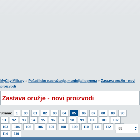
»
»
MyCity Military
Pešadijsko naoružanje, municija i oprema
Zastava oružje - novi
proizvodi
Zastava oružje - novi proizvodi
Strana:
1
80
81
82
83
84
85
86
87
88
89
90
91
92
93
94
95
96
97
98
99
100
101
102
103
104
105
106
107
108
109
110
111
112
113
85
114
119