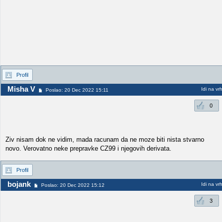
Profil
Misha V
Idi na vr
Poslao: 20 Dec 2022 15:11
0
Ziv nisam dok ne vidim, mada racunam da ne moze biti nista stvarno
novo. Verovatno neke prepravke CZ99 i njegovih derivata.
Profil
bojank
Idi na vr
Poslao: 20 Dec 2022 15:12
3