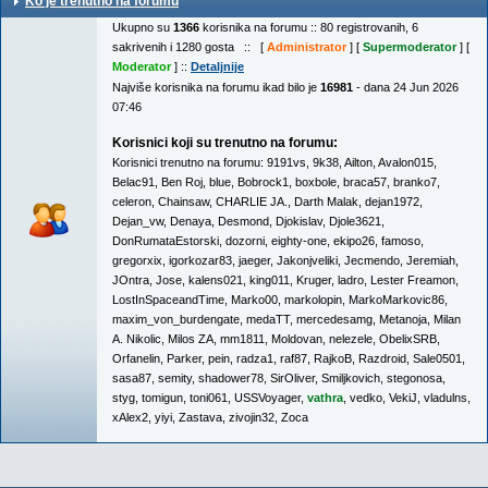
Ko je trenutno na forumu
Ukupno su
1366
korisnika na forumu :: 80 registrovanih, 6
sakrivenih i 1280 gosta :: [
Administrator
] [
Supermoderator
] [
Moderator
] ::
Detaljnije
Najviše korisnika na forumu ikad bilo je
16981
- dana 24 Jun 2026
07:46
Korisnici koji su trenutno na forumu:
Korisnici trenutno na forumu:
9191vs
,
9k38
,
Ailton
,
Avalon015
,
Belac91
,
Ben Roj
,
blue
,
Bobrock1
,
boxbole
,
braca57
,
branko7
,
celeron
,
Chainsaw
,
CHARLIE JA.
,
Darth Malak
,
dejan1972
,
Dejan_vw
,
Denaya
,
Desmond
,
Djokislav
,
Djole3621
,
DonRumataEstorski
,
dozorni
,
eighty-one
,
ekipo26
,
famoso
,
gregorxix
,
igorkozar83
,
jaeger
,
Jakonjveliki
,
Jecmendo
,
Jeremiah
,
JOntra
,
Jose
,
kalens021
,
king011
,
Kruger
,
ladro
,
Lester Freamon
,
LostInSpaceandTime
,
Marko00
,
markolopin
,
MarkoMarkovic86
,
maxim_von_burdengate
,
medaTT
,
mercedesamg
,
Metanoja
,
Milan
A. Nikolic
,
Milos ZA
,
mm1811
,
Moldovan
,
nelezele
,
ObelixSRB
,
Orfanelin
,
Parker
,
pein
,
radza1
,
raf87
,
RajkoB
,
Razdroid
,
Sale0501
,
sasa87
,
semity
,
shadower78
,
SirOliver
,
Smiljkovich
,
stegonosa
,
styg
,
tomigun
,
toni061
,
USSVoyager
,
vathra
,
vedko
,
VekiJ
,
vladulns
,
xAlex2
,
yiyi
,
Zastava
,
zivojin32
,
Zoca