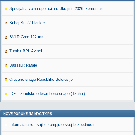
Specijalna vojna operacija u Ukrajini, 2026. komentari
Suhoj Su-27 Flanker
SVLR Grad 122 mm
Turska BPL Akinci
Dassault Rafale
Oružane snage Republike Belorusije
IDF - Izraelske odbrambene snage (Tzahal)
NOVE PORUKE NA MYCITY.RS
Informacija.rs - sajt o kompjuterskoj bezbednosti