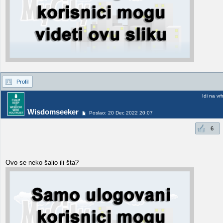
Profil
Idi na vr
Wisdomseeker
Poslao: 20 Dec 2022 20:07
6
Ovo se neko šalio ili šta?