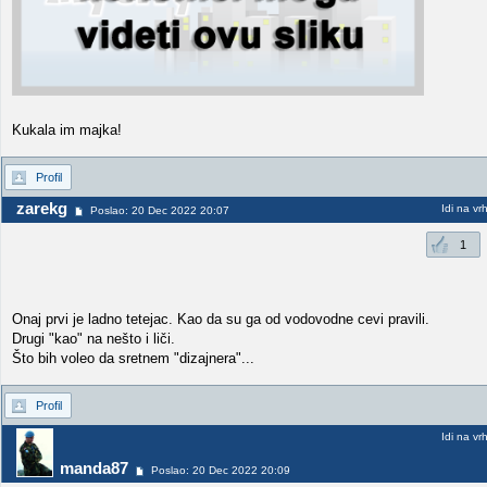
Kukala im majka!
Profil
zarekg
Idi na vr
Poslao: 20 Dec 2022 20:07
1
Onaj prvi je ladno tetejac. Kao da su ga od vodovodne cevi pravili.
Drugi "kao" na nešto i liči.
Što bih voleo da sretnem "dizajnera"...
Profil
Idi na vr
manda87
Poslao: 20 Dec 2022 20:09