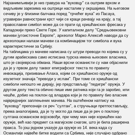
Најзанимљивији је низ гравура на "вуковцу" са оштрим врхом и
видљивим зарезима на оштрици насталим у окршајима. На његовом
сечиву је у близини балчака поред "трчећег вука" из Пасауа,
угравиран равнострани крст чији се краци рачвају на крају, а тај
православни симбол може да се прати од хришћанских фресака у
Кападокији преко Свете Горе. У капиталном делу "Средњовековни
мачеви југоисточне Европе", археолог Марко Алексић наводи да су
археолошки налази мачеви са комбинацијом тог симбола и вука
карактеристични за Србију.
На таблицама уз мачеве написана су штури преводи по којима су у
дугим арабескама само исписана турска имена њихових власника,
што је својеврсна обмана. Наши врсни османисти су нам објаснили
да је у првом делу таквог епиграфског текста по правилу
инвокација, призивање Алаха, којим се хришћанско оружје од
изузетног значаја "преводи у ислам". При томе се хришћански
симболи нипошто не дирају, јер представљају "педигре" оружја. У
другом делу текста обично пише име ратника који га је заробио, или
чешће, добио на поклон од владара који је по правилу био власник
највреднијих заплењених мачева. На оштећеном натпису на
"вуковцу" препознаје се реч "султан", а стручњаци претпостављају,
према аналогијама, да је ту могло да пише да је реч о поклону
султана османском војсковођи, при чему мач није коришћен као
оружје, већ као предмет са магијском снагом, што је била раширена
пракса. То још једном указује да оружје из 14. века када су
Османлије највеће битке водили са Србима, није случајно одбрано