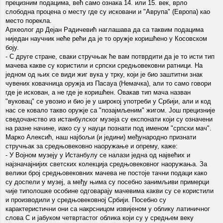
прецизним подацима, већ само ознака 14. или 15. век, врло
слободна процена о месту где су исковани и "Аврупа" (Европа) као
место порекла.
Археолог др Дејан Радичевић наглашава да са таквим подацима
ниједан научник неће рећи да је то оружје коришћено у Косовском
боју.
- С друге стране, сваки стручњак ће вам потврдити да је то исти тип
мачева какве су користили и српски средњовековни ратници. На
једном од њих се види жиг вука у трку, који је био заштитни знак
чувених ковачница оружја из Пасауа (Немачка), али то само говори
где је искован, а не где је коришћен. Овакав тип мача назван
"вуковац" се увозио и био је у широкој употреби у Србији, али и код
нас се ковало такво оружје са "позајмљеним" жигом. Још прецизније
сведочанство из истанбулског музеја су експонати који су означени
на разне начине, иако су у науци познати под именом "српски мач".
Марко Алексић, наш најбољи (и једини) међународно признати
стручњак за средњовековно наоружање и опрему, каже:
- У Војном музеју у Истанбулу се налази једна од највећих и
најзначајнијих светских колекција средњовековног наоружања. За
велики број средњовековних мачева не постоје тачни подаци како
су доспели у музеј, а међу њима су посебно занимљиви примерци
чије типолошке особине одговарају мачевима какви су се користили
и производили у средњовековној Србији. Посебно су
карактеристични они са накрсницом извијеном у облику латиничног
слова С и јабуком четвртастог облика који су у средњем веку