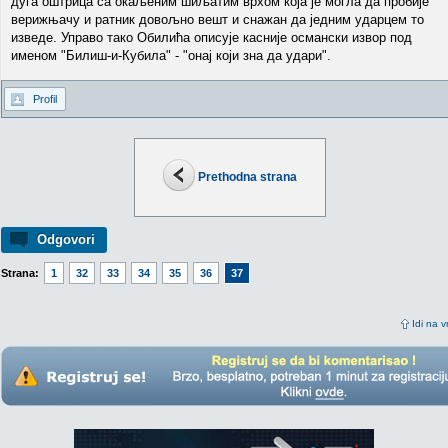
дуга оштрица са окаљеним шиљатим врхом која је могла да пробије
верижњачу и ратник довољно вешт и снажан да једним ударцем то
изведе. Управо тако Обилића описује касније османски извор под
именом "Билиш-и-Кубила" - "онај који зна да удари".
Profil
Prethodna strana
Odgovori
Strana:
1
32
33
34
35
36
37
Idi na v