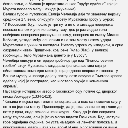
божја воља, а Милош је представљен као "оруђе судбине" које је
Мурата послало међу шехиде (мученике)!
Велики турски путописац Евлија Челебија даје ту званичну верзију
средином 17. века, описујући посету Муратовом гробу у Бурси:
"У Косовском боју, пошто је три пута по сто хиљада неверника
посекао мачем и учинио велику газу, док је разгледао тела
побијених неверника разасута по пољу, неверник по имену Милош
Коблаки, устаде међу лешевима и на том месту ножем удари
Мурат-хана и учини га шехидом. Његову утробу су извадили, а срце
сахранили изван Приштине, крај реке Гулаб (Лаб), у великој
гробници... Тело Мурат-хана донето је у Бурсу".
Челебија описује и ентеријер гробнице где над "благословеним
гробом" стоји Муратова стандарата (велика застава која је
обележавала командно место), која је данас ценрални експонат у
Војном музеју и наводи да је у потпуности сачувана "његова крвава
одећа у којој је пострадао, као и остало оружје и коњаничка
опрема".
Најстарији историјски извор о Косовском боју потиче од дворског
писца Ахмедије (1334-1413):
"Коњица и војска оде гонити непријатеља, а шах са неколико слугу
оста на једном месту. Приповедају, да је, окаљавши се од главе до
пете у крви, онде лежао и неки каурин. Кажу да је био сакривен
међу труповима, али је јасно могао видети Гази хана. Кад наступи
горе одређена судбина, он уста наједном из лежећег положаја, и
прискочивши, удари шаха ханџаром! И ево, удостојивши се више