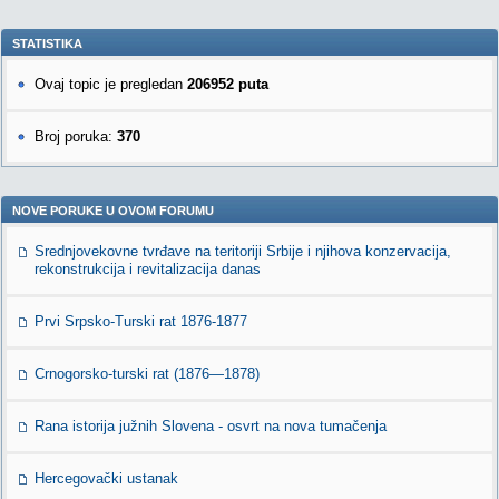
STATISTIKA
Ovaj topic je pregledan
206952 puta
Broj poruka:
370
NOVE PORUKE U OVOM FORUMU
Srednjovekovne tvrđave na teritoriji Srbije i njihova konzervacija,
rekonstrukcija i revitalizacija danas
Prvi Srpsko-Turski rat 1876-1877
Crnogorsko-turski rat (1876—1878)
Rana istorija južnih Slovena - osvrt na nova tumačenja
Hercegovački ustanak