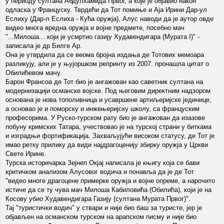
у периоду султана Абдулхамида Првог, а које је објавио након
одласка у Француску. Тврдећи да Тот помиње и Аја Ирини Дар-ул
Еслиху (Дар-л Еслиха - Кућа оружја), Алус наводи да је аутор овде
видео многа вредна оружја и војне предмете, посебно мач
"...Милоша... који је усмртио газију Худавендигара (Мурата I)" -
записала је др Билге Ар.
Она је утврдила да се веома бројна издања де Тотових мемоара
разликују, али је у њујоршком репринту из 2007. пронашла цитат о
Обилићевом мачу.
Барон Франсоа де Тот био је ангажован као саветник султана на
модернизацији османске војске. Под његовим директним надзором
основана је нова тополивница и усавршене артиљеријске јединице,
а основао је и поморску и инжењеријску школу, са француским
професорима. У Руско-турском рату био је ангажован да изазове
побуну кримских Татара, учествовао је на турској страни у биткама
и изградњи фортификација. Захваљујући високом статусу, де Тот је
имао ретку прилику да види најдрагоценију збирку оружја у Цркви
Свете Ирине.
Турска историчарка Зејнеп Окјај написала је књигу која се бави
критичком анализом Алусовог водича и понавља да је де Тот
"видео многе драгоцене примерке оружја и војне опреме, а нарочито
истиче да се ту чува мач Милоша Кабиловића (Обилића), који је на
Косову убио Худавендигара Газију (султана Мурата Првог)".
Тај "туристички водич" у ствари и није био баш за туристе, јер је
објављен на османском турском на арапском писму и није био