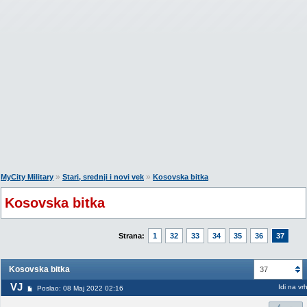
»
»
MyCity Military
Stari, srednji i novi vek
Kosovska bitka
Kosovska bitka
Strana:
1
32
33
34
35
36
37
Kosovska bitka
37
VJ
Idi na vr
Poslao: 08 Maj 2022 02:16