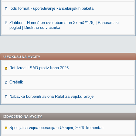
.ods format - upoređivanje kancelarijskih paketa
Zlatibor – Namešten dvosoban stan 37 m&#178; | Panoramski
pogled | Direktno od vlasnika
U FOKUSU NA MYCITY
Rat Izrael i SAD protiv Irana 2026
Orešnik
Nabavka borbenih aviona Rafal za vojsku Srbije
IZDVOJENO NA MYCITY
Specijalna vojna operacija u Ukrajini, 2026. komentari