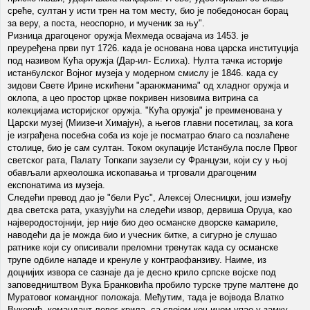
среће, султан у исти трен на том месту, био је победоносан борац
за веру, а поста, неоспорно, и мученик за њу".
Ризница драгоценог оружја Мехмеда освајача из 1453. је
преуређена први пут 1726. када је основана нова царска институција
под називом Кућа оружја (Дар-ил- Еслиха). Нулта тачка историје
истанбулског Војног музеја у модерном смислу је 1846. када су
зидови Свете Ирине искићени "аранжманима" од хладног оружја и
оклопа, а цео простор цркве покривен низовима витрина са
колекцијама историјског оружја. "Кућа оружја" је преименована у
Царски музеј (Миизе-и Химајун), а његов главни посетилац, за кога
је изграђена посебна соба из које је посматрао благо са позлаћене
столице, био је сам султан. Током окупације Истанбула после Првог
светског рата, Палату Топкапи заузели су Французи, који су у њој
обављали археолошка ископавања и трговали драгоценим
експонатима из музеја.
Следећи превод дао је "бели Рус", Алексеј Олесницки, још између
два светска рата, указујући на следећи извор, дервиша Оруџа, као
најверодостојнији, јер није био део османске дворске камариле,
наводећи да је можда био и учесник битке, а сигурно је слушао
ратнике који су описивали преломни тренутак када су османске
трупе одбиле нападе и кренуле у контраофанзиву. Наиме, из
доцнијих извора се сазнаје да је десно крило српске војске под
заповедништвом Вука Бранковића пробило турске трупе малтене до
Муратовог командног положаја. Међутим, тада је војвода Влатко
Вуковић, командант левог крила, са својом коњицом упао у замку