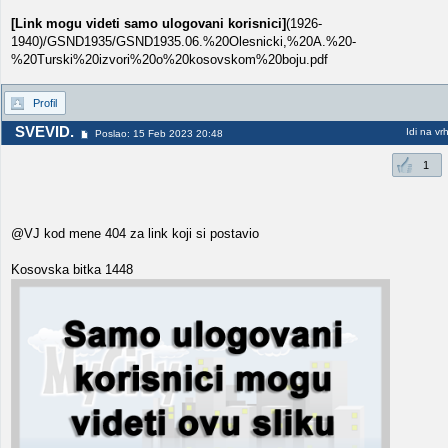
[Link mogu videti samo ulogovani korisnici]
(1926-
1940)/GSND1935/GSND1935.06.%20Olesnicki,%20A.%20-
%20Turski%20izvori%20o%20kosovskom%20boju.pdf
Profil
SVEVID.
Idi na vr
Poslao: 15 Feb 2023 20:48
1
@VJ kod mene 404 za link koji si postavio
Kosovska bitka 1448