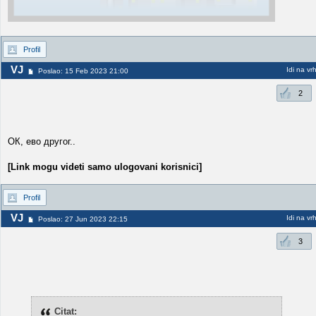
Profil
VJ
Idi na vr
Poslao: 15 Feb 2023 21:00
2
ОК, ево другог..
[Link mogu videti samo ulogovani korisnici]
Profil
VJ
Idi na vr
Poslao: 27 Jun 2023 22:15
3
Citat: