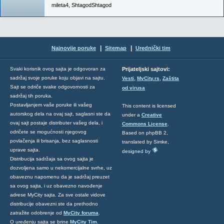
mileta4
,
ShtagodShtagod
|
|
Najnovije poruke
Sitemap
Urednički tim
Svaki korisnik ovog sajta je odgovoran za
Prijateljski sajtovi:
,
,
sadržaj svoje poruke koju objavi na sajtu.
Vesti
MyCity.rs
Zaštita
Sajt se odriče svake odgovornosti za
od virusa
sadržaj tih poruka.
Postavljanjem vaše poruke ili vašeg
This content is licensed
autorskog dela na ovaj sajt, saglasni ste da
under a
Creative
ovaj sajt postaje distributer vašeg dela, i
Commons License
.
odričete se mogućnosti njegovog
Based on phpBB 2,
povlačenja ili brisanja, bez saglasnosti
translated by Simke,
uprave sajta.
designed by
Distribucija sadržaja sa ovog sajta je
dozvoljena samo u nekomercijalne svrhe, uz
obaveznu napomenu da je sadržaj preuzet
sa ovog sajta, i uz obavezno navođenje
adrese MyCity sajta. Za sve ostale vidove
distribucije obavezni ste da prethodno
zatražite odobrenje od
MyCity foruma
.
O uređenju sajta se brine
MyCity Tim
.