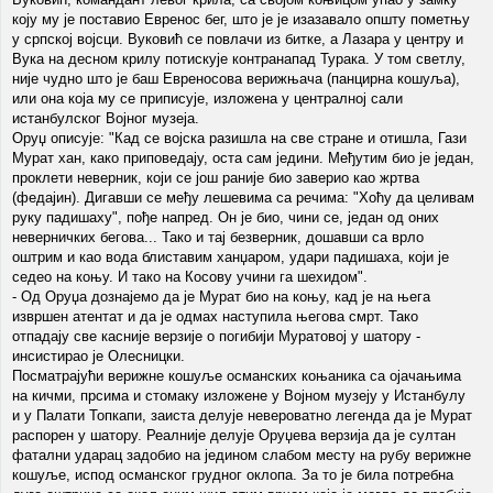
коју му је поставио Евренос бег, што је је изазавало општу пометњу
у српској војсци. Вуковић се повлачи из битке, а Лазара у центру и
Вука на десном крилу потискује контранапад Турака. У том светлу,
није чудно што је баш Евреносова верижњача (панцирна кошуља),
или она која му се приписује, изложена у централној сали
истанбулског Војног музеја.
Оруџ описује: "Кад се војска разишла на све стране и отишла, Гази
Мурат хан, како приповедају, оста сам једини. Међутим био је један,
проклети неверник, који се још раније био заверио као жртва
(федајин). Дигавши се међу лешевима са речима: "Хоћу да целивам
руку падишаху", пође напред. Он је био, чини се, један од оних
неверничких бегова... Тако и тај безверник, дошавши са врло
оштрим и као вода блиставим ханџаром, удари падишаха, који је
седео на коњу. И тако на Косову учини га шехидом".
- Од Оруџа дознајемо да је Мурат био на коњу, кад је на њега
извршен атентат и да је одмах наступила његова смрт. Тако
отпадају све касније верзије о погибији Муратовој у шатору -
инсистирао је Олесницки.
Посматрајући верижне кошуље османских коњаника са ојачањима
на кичми, прсима и стомаку изложене у Војном музеју у Истанбулу
и у Палати Топкапи, заиста делује невероватно легенда да је Мурат
распорен у шатору. Реалније делује Оруџева верзија да је султан
фатални ударац задобио на једином слабом месту на рубу верижне
кошуље, испод османског грудног оклопа. За то је била потребна