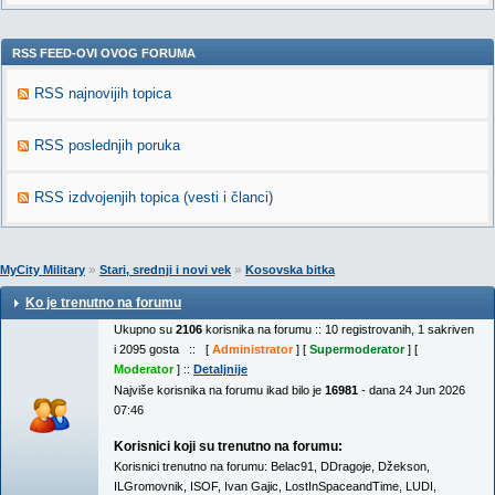
RSS FEED-OVI OVOG FORUMA
RSS najnovijih topica
RSS poslednjih poruka
RSS izdvojenjih topica (vesti i članci)
»
»
MyCity Military
Stari, srednji i novi vek
Kosovska bitka
Ko je trenutno na forumu
Ukupno su
2106
korisnika na forumu :: 10 registrovanih, 1 sakriven
i 2095 gosta :: [
Administrator
] [
Supermoderator
] [
Moderator
] ::
Detaljnije
Najviše korisnika na forumu ikad bilo je
16981
- dana 24 Jun 2026
07:46
Korisnici koji su trenutno na forumu:
Korisnici trenutno na forumu:
Belac91
,
DDragoje
,
Džekson
,
ILGromovnik
,
ISOF
,
Ivan Gajic
,
LostInSpaceandTime
,
LUDI
,