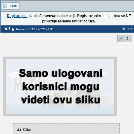
Profil
Registruj se
da bi učestvovao u diskusiji.
Registrovanim korisnicima se NE
prikazuju reklame unutar poruka.
VJ
Idi na vr
Poslao: 07 Okt 2022 21:01
2
Citat: