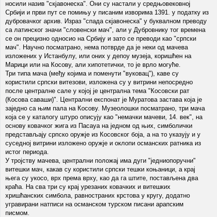
носили назив "скјавонеска". Они су настали у средњовековној
Србији и први пут се помињу у писаним изворима 1391. у податку из
дубровачког архив. Израз "спада скјавонеска" у буквалном преводу
са латинског значи "словенски мач", али у Дубровнику тог времена
се он прецизно односио на Србију и зато се преводи као "српски
мач". Научно посматрано, нема потврде да је неки од мачева
изложених у Истанбулу, или оних у депоу музеја, коришћен на
Марици или на Косову, али хипотетички, то је врло могуће.
Три типа мача (међу којима и поменути "вуковац"), каве су
користили српски витезови, изложена су у витрини непосредно
после централне сале у којој је централна тема "Косовски рат
(Косова саваши)". Централни експонат је Муратова застава која је
заједно са њим пала на Косову. Музеолошки посматрано, три мача
која се у каталогу штуро описују као "немачки мачеви, 14. век", на
основу ковачког жига из Пасауа на једном од њих, симболички
представљају српско оружје из Косовског боја, а на то указују и у
суседној витрини изложено оружје и оклопи османских ратника из
истог периода.
У тројству мачева, централни положај има дуги "једниопоручни"
витешки мач, какав су користили српски тешки коњаници, а крај
њега су укосо, врх према врху, као да га штите, постављена два
краћа. На сва три су крај урезаних ковачких и витешких
хришћанских симбола, равностраних крстова у кругу, додатно
угравирани натписи на османском турском писани арапским
писмом.