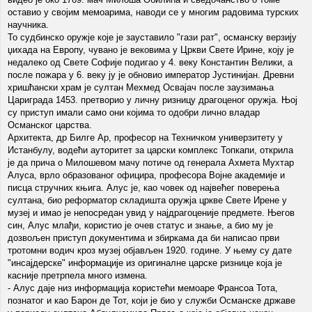
оставио у својим мемоарима, наводи се у многим радовима турских
научника.
То судбинско оружје које је зауставило "гази рат", османску верзију
џихада на Европу, чувано је вековима у Цркви Свете Ирине, коју је
недалеко од Свете Софије подигао у 4. веку Константин Велики, а
после пожара у 6. веку ју је обновио император Јустинијан. Древни
хришћански храм је султан Мехмед Освајач после заузимања
Цариграда 1453. претворио у личну ризницу драгоценог оружја. Њој
су приступ имали само они којима то одобри лично владар
Османског царства.
Архитекта, др Билге Ар, професор на Техничком универзитету у
Истанбулу, водећи ауторитет за царски комплекс Топкапи, открила
је да прича о Милошевом мачу потиче од генерала Ахмета Мухтар
Алуса, врло образованог официра, професора Војне академије и
писца стручних књига. Алус је, као човек од највећег поверења
султана, био реформатор складишта оружја цркве Свете Ирене у
музеј и имао је непосредан увид у најдрагоценије предмете. Његов
син, Алус млађи, користио је очев статус и знање, а био му је
дозвољен приступ документима и збиркама да би написао први
тротомни водич кроз музеј објављен 1920. године. У њему су дате
"инсајдерске" информације из оригиналне царске ризнице која је
касније претрпела много измена.
- Алус даје низ информација користећи мемоаре Франсоа Тота,
познатог и као Барон де Тот, који је био у служби Османске државе