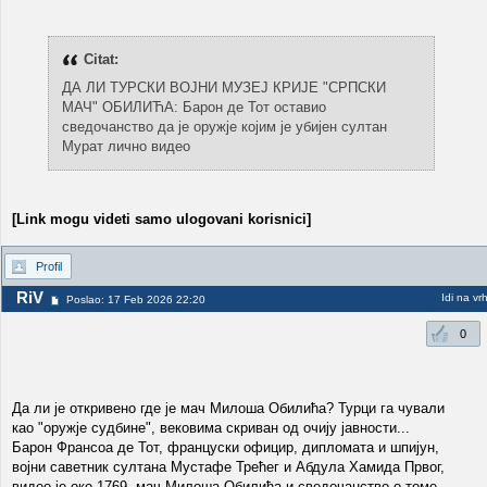
Citat:
ДА ЛИ ТУРСКИ ВОЈНИ МУЗЕЈ КРИЈЕ "СРПСКИ
МАЧ" ОБИЛИЋА: Барон де Тот оставио
сведочанство да је оружје којим је убијен султан
Мурат лично видео
[Link mogu videti samo ulogovani korisnici]
Profil
RiV
Idi na vr
Poslao: 17 Feb 2026 22:20
0
Да ли је откривено где је мач Милоша Обилића? Турци га чували
као "оружје судбине", вековима скриван од очију јавности...
Барон Франсоа де Тот, француски официр, дипломата и шпијун,
војни саветник султана Мустафе Трећег и Абдула Хамида Првог,
видео је око 1769. мач Милоша Обилића и сведочанство о томе