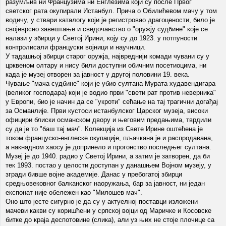
разумљив ни Французима ни Енглезима који су после Првог
светског рата окупирали Истанбул. Прича о Обилићевом мачу у том
водичу, у ствари каталогу који је регистровао драгоцености, било је
својеврсно завештање и сведочанство о "оружју судбине" које се
налази у збирци у Светој Ирини, коју су до 1923. у потпуности
контролисали француски војници и научници.
У тадашњој збирци старог оружја, највреднији комади чувани су у
црквеном олтару и нису били доступни обичним посетиоцима, ни
када је музеј отворен за јавност у другој половини 19. века.
Чување "мача судбине" који је убио султана Мурата худавендигара
(великог господара) који је водио први "свети рат против неверника"
у Европи, био је начин да се "укроти" сећање на тај трагични догађај
за Османлије. Први кустоси истанбулског Царског музеја, високи
официри блиски османском двору и његовим предањима, тврдили
су да је то "баш тај мач". Колекција из Свете Ирине оштећена је
током француско-енглеске окупације, пљачкана је и распродавана,
а накнадном хаосу је допринело и прогонство последњег султана.
Музеј је до 1940. радио у Светој Ирини, а затим је затворен, да би
тек 1993. постао у целости доступан у данашњем Војном музеју, у
згради бивше војне академије. Данас у пребогатој збирци
средњовековног балканског наоружања, бар за јавност, ни један
експонат није обележен као "Милошев мач".
Оно што јесте сигурно је да су у актуелној поставци изложени
мачеви какви су коришћени у српској војци од Маричке и Косовске
битке до краја деспотовине (слика), али уз њих не стоје плочице са