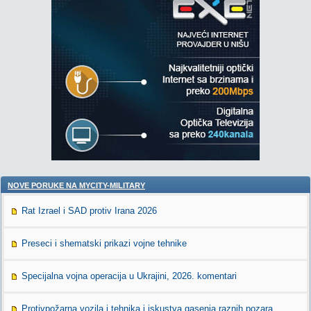
NOVE PORUKE NA MYCITY-MILITARY
Rat Izrael i SAD protiv Irana 2026
Preseci i shematski prikazi vojne tehnike
Specijalna vojna operacija u Ukrajini, 2026. komentari
Protivpožarna vozila i tehnika i iskustva gasenja raznih pozara