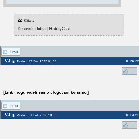
Citat:
Kosovska bitka | HistoryCast
Profil
VJ
Idi na vr
Poslao: 17 Dec 2025 01:33
1
[Link mogu videti samo ulogovani korisnici]
Profil
VJ
Idi na vr
Poslao: 01 Feb 2026 18:35
1