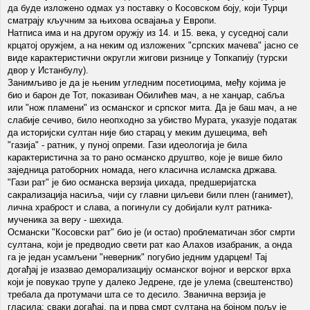
да буде изложено одмах уз поставку о Косовском боју, који Турци
сматрају кључним за њихова освајања у Европи.
Натписа има и на другом оружју из 14. и 15. века, у суседној сали
крцатој оружјем, а на неким од изложених "српских мачева" јасно се
виде карактеристични округли жигови ризнице у Топкапију (турски
двор у Истанбулу).
Занимљиво је да је њеним угледним посетиоцима, међу којима је
био и барон де Тот, показиван Обилићев мач, а не ханџар, сабља
или "нож пламени" из османског и српског мита. Да је баш мач, а не
слабије сечиво, било неопходно за убиство Мурата, указује податак
да историјски султан није био старац у меким душецима, већ
"газија" - ратник, у пуној опреми. Гази идеологија је била
карактеристична за то рано османско друштво, које је више било
заједница ратоборних номада, него класична исламска држава.
"Гази рат" је био османска верзија џихада, предшеријатска
сакрализација насиља, чији су главни циљеви били плен (ганимет),
лична храброст и слава, а погинули су добијали култ ратника-
мученика за веру - шехида.
Османски "Косовски рат" био је (и остао) проблематичан због смрти
султана, који је предводио свети рат као Алахов изабраник, а онда
га је један усамљени "неверник" погубио једним ударцем! Тај
догађај је изазвао деморализацију османског војног и верског врха
који је повукао трупе у далеко Једрене, где је улема (свештенство)
требала да протумачи шта се то десило. Званична верзија је
гласила: сваки догађај, па и прва смрт султана на бојном пољу је