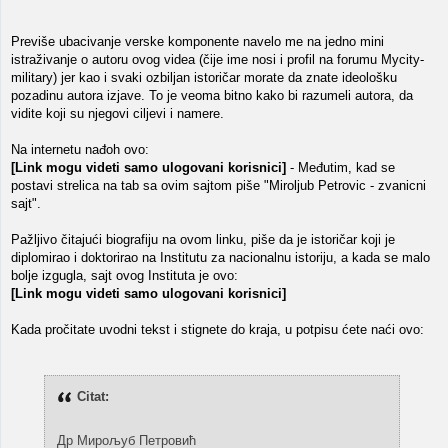
Previše ubacivanje verske komponente navelo me na jedno mini
istraživanje o autoru ovog videa (čije ime nosi i profil na forumu Mycity-
military) jer kao i svaki ozbiljan istoričar morate da znate ideološku
pozadinu autora izjave. To je veoma bitno kako bi razumeli autora, da
vidite koji su njegovi ciljevi i namere.
Na internetu nađoh ovo:
[Link mogu videti samo ulogovani korisnici]
- Međutim, kad se
postavi strelica na tab sa ovim sajtom piše "Miroljub Petrovic - zvanicni
sajt".
Pažljivo čitajući biografiju na ovom linku, piše da je istoričar koji je
diplomirao i doktorirao na Institutu za nacionalnu istoriju, a kada se malo
bolje izgugla, sajt ovog Instituta je ovo:
[Link mogu videti samo ulogovani korisnici]
Kada pročitate uvodni tekst i stignete do kraja, u potpisu ćete naći ovo:
Citat:
Др Мирољуб Петровић