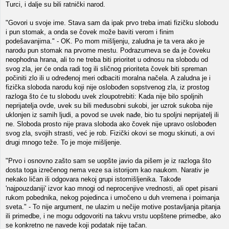
Turci, i dalje su bili ratnički narod.
"Govori u svoje ime. Stava sam da ipak prvo treba imati fizičku slobodu
i pun stomak, a onda se čovek može baviti verom i finim
podešavanjima." - OK. Po mom mišljenju, zaludna je ta vera ako je
narodu pun stomak na prvome mestu. Podrazumeva se da je čoveku
neophodna hrana, ali to ne treba biti prioritet u odnosu na slobodu od
svog zla, jer će onda radi tog ili sličnog prioriteta čovek biti spreman
počiniti zlo ili u određenoj meri odbaciti moralna načela. A zaludna je i
fizička sloboda narodu koji nije oslobođen sopstvenog zla, iz prostog
razloga što će tu slobodu uvek zloupotrebiti: Kada nije bilo spoljnih
neprijatelja ovde, uvek su bili međusobni sukobi, jer uzrok sukoba nije
uklonjen iz samih ljudi, a povod se uvek nađe, bio tu spoljni neprijatelj ili
ne. Sloboda prosto nije prava sloboda ako čovek nije upravo oslobođen
svog zla, svojih strasti, već je rob. Fizički okovi se mogu skinuti, a ovi
drugi mnogo teže. To je moje mišljenje.
"Prvo i osnovno zašto sam se uopšte javio da pišem je iz razloga što
dosta toga izrečenog nema veze sa istorijom kao naukom. Narativ je
nekako ličan ili odgovara nekoj grupi istomišljenika. Takođe
'najpouzdaniji' izvor kao mnogi od neprocenjive vrednosti, ali opet pisani
rukom pobednika, nekog pojedinca i umočeno u duh vremena i poimanja
sveta." - To nije argument, ne ulazim u nečije motive postavljanja pitanja
ili primedbe, i ne mogu odgovoriti na takvu vrstu uopštene primedbe, ako
se konkretno ne navede koji podatak nije tačan.