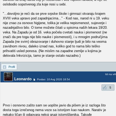
oslobodio sopstvenog zla koje nosi u sebi.
"...dovoljno je reći da se prve srpske škole i gimnazi otvaraju krajem
XVIII veka upravo pod zapadnjacima..." - Kod nas, narod ni u 19. veku
nije znao za osnove higijene, tolika je velika nepismenost, sujeverje i
nazadnjaštvo bilo. O tome možete čitati u spisima naših lekara 19/20.
veka. Na Zapadu je od 16. veka počela cvetati nauka i pismenost (ne
znači da pre toga nije bilo nauke i pismenosti), i u mnogim područjima
Zapada (ne svim) obrazovanje i duhovno stanje ljudi je bilo na veoma
zavidnom nivou, daleko iznad nas, koliko god to nama bilo teško
prihvatiti usled ponosa. (Ne mislim na zapadne zemlje u kojima je
delovala Inkvizicija, tamo je stanje ostalo nazadno.)
Profil
Idi na vr
Leonardo
Poslao: 10 Avg 2020 18:54
5
Prvo i osnovno zašto sam se uopšte javio da pišem je iz razloga što
dosta toga izrečenog nema veze sa istorijom kao naukom. Narativ je
nekako ličan ili odgovara nekoj grupi istomišljenika. Takođe