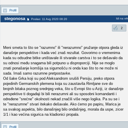
Profil
stegonosa
Idi na vr
Poslao: 11 Avg 2020 08:20
2
Meni smeta to što se "razumno" ili "nerazumno" pružanje otpora gleda iz
današnje perspektive i kada već znaš rezultat. Govorimo o vremenima
kada su odsudne bitke uništavale ili stvarale carstva i to se dešavalo da
su odnosi među snagama bili potpuno u disproporciji. Nije se moglo
znati ponašanje komšija sa sigurnošću ni onda kao što to ne može ni
sada. Imaš samo razumne pretpostavke.
Od šake Grka koji su pod Aleksandrom srušili Persiju, preko otpora
pojedinih Germanskih plemena koja su zaustavila Rimljane sve do
brojnih bitaka poznog srednjeg veka, što u Evropi što u Aziji, iz današnje
perspektive ti događaji bi bili nerazumni ali su sposobni komandanti i
određene "srećne" okolnosti nekad značili više nego logika. Pa su se i
te "nerazumne" stvari itekako dešavale. Ako ćemo po papiru, Marica je
sa svakog aspekta, bilo današnjeg bilo ondašnjeg, morala da uspe, zicer
1/1 i kao većina sigurica na kladionici propala.
Profil