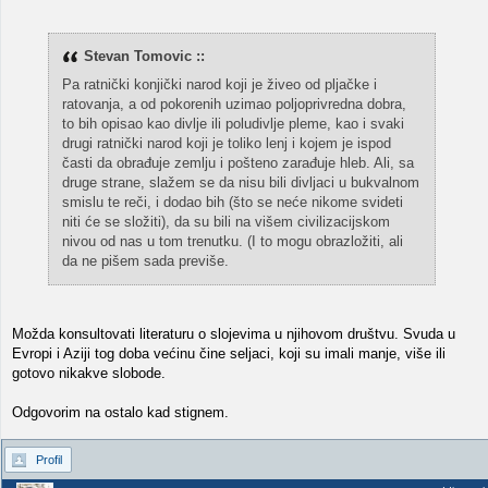
Stevan Tomovic ::
Pa ratnički konjički narod koji je živeo od pljačke i
ratovanja, a od pokorenih uzimao poljoprivredna dobra,
to bih opisao kao divlje ili poludivlje pleme, kao i svaki
drugi ratnički narod koji je toliko lenj i kojem je ispod
časti da obrađuje zemlju i pošteno zarađuje hleb. Ali, sa
druge strane, slažem se da nisu bili divljaci u bukvalnom
smislu te reči, i dodao bih (što se neće nikome svideti
niti će se složiti), da su bili na višem civilizacijskom
nivou od nas u tom trenutku. (I to mogu obrazložiti, ali
da ne pišem sada previše.
Možda konsultovati literaturu o slojevima u njihovom društvu. Svuda u
Evropi i Aziji tog doba većinu čine seljaci, koji su imali manje, više ili
gotovo nikakve slobode.
Odgovorim na ostalo kad stignem.
Profil