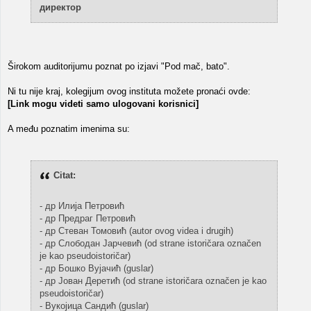
директор
Širokom auditorijumu poznat po izjavi "Pod mač, bato".
Ni tu nije kraj, kolegijum ovog instituta možete pronaći ovde:
[Link mogu videti samo ulogovani korisnici]
A među poznatim imenima su:
Citat:
- др Илија Петровић
- др Предраг Петровић
- др Стеван Томовић (autor ovog videa i drugih)
- др Слободан Јарчевић (od strane istoričara označen
je kao pseudoistoričar)
- др Бошко Вујачић (guslar)
- др Јован Деретић (od strane istoričara označen je kao
pseudoistoričar)
- Вукојица Сандић (guslar)