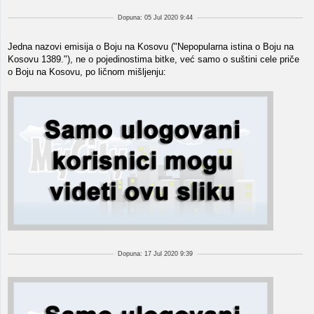
Dopuna: 05 Jul 2020 9:44
Jedna nazovi emisija o Boju na Kosovu ("Nepopularna istina o Boju na
Kosovu 1389."), ne o pojedinostima bitke, već samo o suštini cele priče
o Boju na Kosovu, po ličnom mišljenju:
Dopuna: 17 Jul 2020 9:39