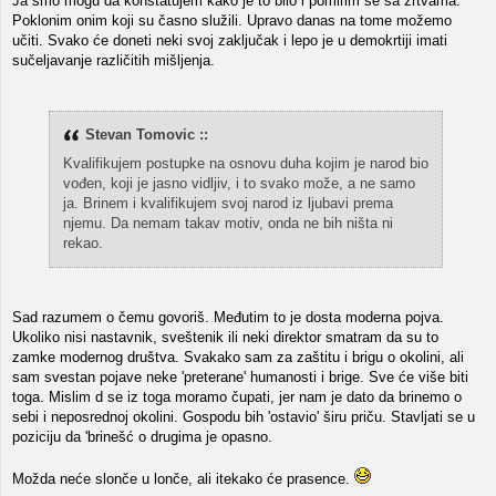
Ja smo mogu da konstatujem kako je to bilo i pomirim se sa žrtvama.
Poklonim onim koji su časno služili. Upravo danas na tome možemo
učiti. Svako će doneti neki svoj zaključak i lepo je u demokrtiji imati
sučeljavanje različitih mišljenja.
Stevan Tomovic ::
Kvalifikujem postupke na osnovu duha kojim je narod bio
vođen, koji je jasno vidljiv, i to svako može, a ne samo
ja. Brinem i kvalifikujem svoj narod iz ljubavi prema
njemu. Da nemam takav motiv, onda ne bih ništa ni
rekao.
Sad razumem o čemu govoriš. Međutim to je dosta moderna pojva.
Ukoliko nisi nastavnik, sveštenik ili neki direktor smatram da su to
zamke modernog društva. Svakako sam za zaštitu i brigu o okolini, ali
sam svestan pojave neke 'preterane' humanosti i brige. Sve će više biti
toga. Mislim d se iz toga moramo čupati, jer nam je dato da brinemo o
sebi i neposrednoj okolini. Gospodu bih 'ostavio' širu priču. Stavljati se u
poziciju da 'brinešć o drugima je opasno.
Možda neće slonče u lonče, ali itekako će prasence.