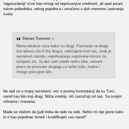
'najpouzdaniji' izvor kao mnogi od neprocenjive vrednosti, ali opet pisani
rukom pobednika, nekog pojedinca i umočeno u duh vremena i poimanja
sveta.
Stevan Tomovic ::
Nema nikakve veze kakvi su drugi. Pozivanje na druge
(na njihovo zlo ili šta drugo), uobičajeno kod nas, znak je
nezrelosti naroda i neprihvatanja sopstvene krivice za
učinjeno zlo. Ja ako sam uradio nešto loše, nemam
pravo da prozivam drugoga za nešto loše, makar i
mnogo puta gore bilo.
Ne radi se o mojoj nezrelosti, već o prostoj konstataciji da su Turci
narod kao bilo koji drugi. Ništa vredniji, niti zaslužniji od nas. Sa svojim
vrlinama i manama.
Mada se slažem da ljudi treba da rade na sebi. Nešto mi nije jasno kako
to ti kao pojedinac brineš i kvalifikuješ ceo narod?