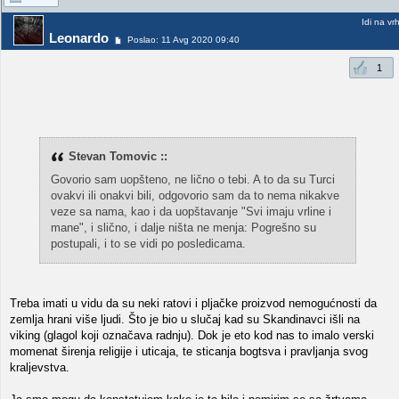
Idi na vr
Leonardo
Poslao: 11 Avg 2020 09:40
1
Stevan Tomovic ::
Govorio sam uopšteno, ne lično o tebi. A to da su Turci
ovakvi ili onakvi bili, odgovorio sam da to nema nikakve
veze sa nama, kao i da uopštavanje "Svi imaju vrline i
mane", i slično, i dalje ništa ne menja: Pogrešno su
postupali, i to se vidi po posledicama.
Treba imati u vidu da su neki ratovi i pljačke proizvod nemogućnosti da
zemlja hrani više ljudi. Što je bio u slučaj kad su Skandinavci išli na
viking (glagol koji označava radnju). Dok je eto kod nas to imalo verski
momenat širenja religije i uticaja, te sticanja bogtsva i pravljanja svog
kraljevstva.