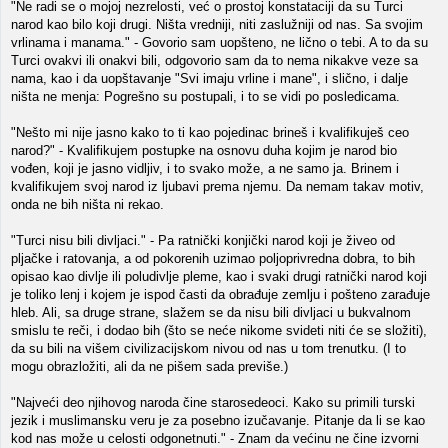
"Ne radi se o mojoj nezrelosti, već o prostoj konstataciji da su Turci
narod kao bilo koji drugi. Ništa vredniji, niti zaslužniji od nas. Sa svojim
vrlinama i manama." - Govorio sam uopšteno, ne lično o tebi. A to da su
Turci ovakvi ili onakvi bili, odgovorio sam da to nema nikakve veze sa
nama, kao i da uopštavanje "Svi imaju vrline i mane", i slično, i dalje
ništa ne menja: Pogrešno su postupali, i to se vidi po posledicama.
"Nešto mi nije jasno kako to ti kao pojedinac brineš i kvalifikuješ ceo
narod?" - Kvalifikujem postupke na osnovu duha kojim je narod bio
vođen, koji je jasno vidljiv, i to svako može, a ne samo ja. Brinem i
kvalifikujem svoj narod iz ljubavi prema njemu. Da nemam takav motiv,
onda ne bih ništa ni rekao.
"Turci nisu bili divljaci." - Pa ratnički konjički narod koji je živeo od
pljačke i ratovanja, a od pokorenih uzimao poljoprivredna dobra, to bih
opisao kao divlje ili poludivlje pleme, kao i svaki drugi ratnički narod koji
je toliko lenj i kojem je ispod časti da obrađuje zemlju i pošteno zarađuje
hleb. Ali, sa druge strane, slažem se da nisu bili divljaci u bukvalnom
smislu te reči, i dodao bih (što se neće nikome svideti niti će se složiti),
da su bili na višem civilizacijskom nivou od nas u tom trenutku. (I to
mogu obrazložiti, ali da ne pišem sada previše.)
"Najveći deo njihovog naroda čine starosedeoci. Kako su primili turski
jezik i muslimansku veru je za posebno izučavanje. Pitanje da li se kao
kod nas može u celosti odgonetnuti." - Znam da većinu ne čine izvorni