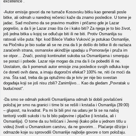
excellence .
-Autor emisije govori da ne tumače Kosovsku bitku kao generali posle
bitke, ali odmah u narednoj rečenici kaže da znamo posledice. U tome je
jadac. Sad možemo da se pravimo mudrim i pričamo gde je Lazar
pogrešio, a da li je Lazar znao šta će i kako biti? Za njega je to bio život,
još jedna bitka u kojoj se odlučuje biti ili ne biti. Protiv Osmanlija su
ratovali više puta: Npr. kod Bileće Vlatko Vuković je potukao Osmanlije,
na Pločniku je bio sudar ali se ne zna da li je došlo do bitke ili do razlaza
zaraćenih strana, osmanske akindžije upadaju u Pomoravlje i pruža im
se otpor… Znači, postoji kontinuitet sukoba sa Osmanlijama i smenjuju
se porazi i pobede. Lazar nije mogao da zna da li će pobediti ili ne.
Uostalom, da li pomenuti autor emisije zna posledice svojih odluka koje
će doneti ovih dana, a imaju dugoročni efekat? 100% ne, niti će moći da
zna. Šta sad, treba da ga optužimo da je kriv jer nije bio svestan
događaja koji se još nisu zbili? Zanimljivo… Kao da gledam „Povratak u
budućnost“.
-Da smo se odmah pokorili Osmanlijama odmah bi dobili povlašćeni
položaj jer smo na granici i time bi se rešili i krstaša i Osmanlija (39:00)
– glupost, na kvadrat. Pa mi bi bili prvi na udaru jer bi se na našoj
teritoriji vodili sukobi i tu bi bilo paljevine i pljačke (i krstaša, ali i
Osmanlija). O tome da su hrišćani i Jevreji (kako piše u jednom titlu u
videu) živeli u Osmanskom carstvu, da ne govorim… Plaćanje džizije i
odmazde koje su sprovodili Osmanlije najbolje govore o tom položaju.