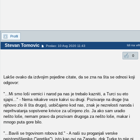
Profil
Stevan Tomovic
Idi na vr
Poslao: 10 Avg 2020 11:43
0
Lakše ovako da izdvojim pojedine citate, da se zna na šta se odnosi koji
odgovor:
"...Mi smo loši vernici i narod pa nas je trebalo kazniti, a Turci su eto
sjajni..." - Nema nikakve veze kakvi su drugi. Pozivanje na druge (na
njihovo zlo ili šta drugo), uobičajeno kod nas, znak je nezrelosti naroda i
neprihvatanja sopstvene krivice za učinjeno zlo. Ja ako sam uradio
nešto loše, nemam pravo da prozivam drugoga za nešto loše, makar i
mnogo puta gore bilo.
"...Bavili se trgovinom robova itd." - A naši su proganjali verske
neistomišljenike ("jeretike"), isto kao ovi na Zapadu, dok Turke to nije ni