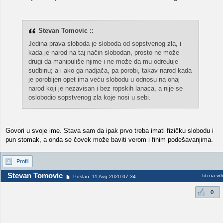
Stevan Tomovic ::
Jedina prava sloboda je sloboda od sopstvenog zla, i
kada je narod na taj način slobodan, prosto ne može
drugi da manipuliše njime i ne može da mu određuje
sudbinu; a i ako ga nadjača, pa porobi, takav narod kada
je porobljen opet ima veću slobodu u odnosu na onaj
narod koji je nezavisan i bez ropskih lanaca, a nije se
oslobodio sopstvenog zla koje nosi u sebi.
Govori u svoje ime. Stava sam da ipak prvo treba imati fizičku slobodu i
pun stomak, a onda se čovek može baviti verom i finim podešavanjima.
Profil
Stevan Tomovic
Idi na vr
Poslao: 11 Avg 2020 07:34
0