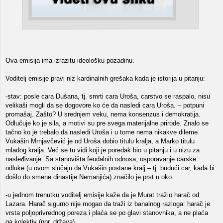
Ova emisija ima izrazitu ideološku pozadinu.
Voditelj emisije pravi niz kardinalnih grešaka kada je istorija u pitanju:
-stav: posle cara Dušana, tj. smrti cara Uroša, carstvo se raspalo, nisu
velikaši mogli da se dogovore ko će da nasledi cara Uroša. – potpuni
promašaj. Zašto? U srednjem veku, nema konsenzus i demokratija.
Odlučuje ko je sila, a motivi su pre svega materijalne prirode. Znalo se
tačno ko je trebalo da nasledi Uroša i u tome nema nikakve dileme.
Vukašin Mrnjavčević je od Uroša dobio titulu kralja, a Marko titulu
mladog kralja. Već se tu vidi koji je poredak bio u pitanju i u nizu za
nasleđivanje. Sa stanovišta feudalnih odnosa, osporavanje carske
odluke (u ovom slučaju da Vukašin postane kralj – tj. budući car, kada bi
došlo do smene dinastije Nemanjića) značilo je prst u oko.
-u jednom trenutku voditelj emisije kaže da je Murat tražio harač od
Lazara. Harač sigurno nije mogao da traži iz banalnog razloga: harač je
vrsta poljoprivrednog poreza i plaća se po glavi stanovnika, a ne plaća
ga kolektiv (npr. država).