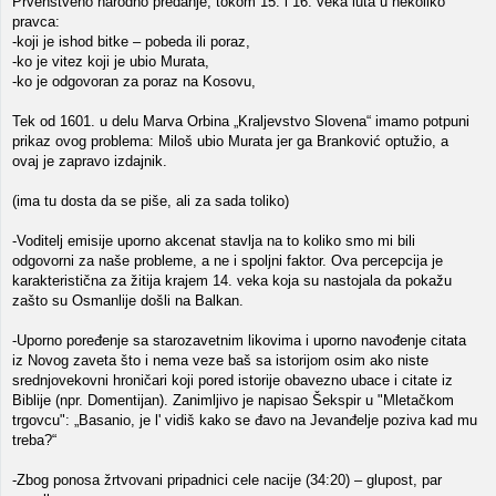
Prvenstveno narodno predanje, tokom 15. i 16. veka luta u nekoliko
pravca:
-koji je ishod bitke – pobeda ili poraz,
-ko je vitez koji je ubio Murata,
-ko je odgovoran za poraz na Kosovu,
Tek od 1601. u delu Marva Orbina „Kraljevstvo Slovena“ imamo potpuni
prikaz ovog problema: Miloš ubio Murata jer ga Branković optužio, a
ovaj je zapravo izdajnik.
(ima tu dosta da se piše, ali za sada toliko)
-Voditelj emisije uporno akcenat stavlja na to koliko smo mi bili
odgovorni za naše probleme, a ne i spoljni faktor. Ova percepcija je
karakteristična za žitija krajem 14. veka koja su nastojala da pokažu
zašto su Osmanlije došli na Balkan.
-Uporno poređenje sa starozavetnim likovima i uporno navođenje citata
iz Novog zaveta što i nema veze baš sa istorijom osim ako niste
srednjovekovni hroničari koji pored istorije obavezno ubace i citate iz
Biblije (npr. Domentijan). Zanimljivo je napisao Šekspir u "Mletačkom
trgovcu": „Basanio, je l' vidiš kako se đavo na Jevanđelje poziva kad mu
treba?“
-Zbog ponosa žrtvovani pripadnici cele nacije (34:20) – glupost, par