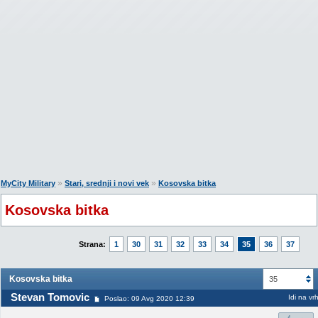
»
»
MyCity Military
Stari, srednji i novi vek
Kosovska bitka
Kosovska bitka
Strana:
1
30
31
32
33
34
35
36
37
Kosovska bitka
35
Stevan Tomovic
Idi na vr
Poslao: 09 Avg 2020 12:39