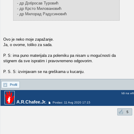
- др Добросав Туровић
- др Крсто Миловановић
- др Милорад Радусиновић
Ovo je neko moje zapažanje.
Ja, o ovome, toliko za sada.
P. S: ima puno materijala za polemiku pa nisam u mogućnosti da
stignem da sve ispratim i pravovremeno odgovorim.
P. S. S: izvinjavam se na greškama u kucanju.
Profil
Idi na vr
A.R.Chafee.Jr.
Poslao: 11 Avg 2020 17:15
5