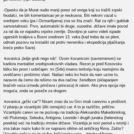
-Opasku da je Murat nudio manji porez od onoga koji su tražili srpski
feudalci, ne bih komentarisao jer je neukusna. Biti nekom vazal u
srednjem veku (pa i Osmanlijama) zna se šta znači. Rat za njih i gubitak
samostalnosti. Prvo, automatski bi druge, susedne, države imale povod
za rat da se napadnu srpske zemlje. Dovoljno je samo videti ispade
ugarskih kraljeva u Bosni sredinom 13. veka (kad treba da se pleni,
odmah pozovu na krstaški rat protiv nevernika i ekspedicija pljačkanja
kreće preko Save).
-kovanica „bolje grob nego rob“. Ovom kovanicom (savremenom) se
karikira mentalitet srednjovekovnih vladara. Rezon je pred Kosovsku
bitku bio prost i uobičajen: mi (Srbi) imamo teritoriju koju nastojimo da
uveličamo i proširimo vlast. Nailazi neko ko hoće da nam uzme to,
naravno da ćemo da rešimo na dva načina: ženidbom (sklapanjem
bračnih veza između prinčeva i princeza) ili ratom. Ako prva opcija nije
moguća, onda se poseže za drugom.
-kovanica „grčki car“? Nisam znao da su Grci imali carevinu u prošlosti.
U pitanju je vizantijski (iliti romejski) car. A to je različito, prilično.
Vizantijski carevi se ne pozivaju na tradiciju Aleksandra Makedonskog,
niti Ptolomeja, Seleuka, Antigona, Leonide i drugih junaka (helenskog
porekla) već na tradiciju rimske države. Vizantija je novi period u istoriji i
ima takav naziv kako bi se napravio otklon od antičkog Rima. Zašto?
Vizantija počiva na tri stuba: hrišćanska vera – rimske državne