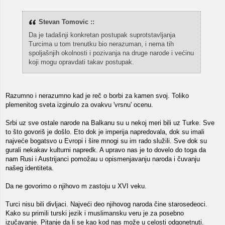
Stevan Tomovic ::
Da je tadašnji konkretan postupak suprotstavljanja
Turcima u tom trenutku bio nerazuman, i nema tih
spoljašnjih okolnosti i pozivanja na druge narode i većinu
koji mogu opravdati takav postupak.
Razumno i nerazumno kad je reč o borbi za kamen svoj. Toliko
plemenitog sveta izginulo za ovakvu 'vrsnu' ocenu.
Srbi uz sve ostale narode na Balkanu su u nekoj meri bili uz Turke. Sve
to što govoriš je došlo. Eto dok je imperija napredovala, dok su imali
najveće bogatsvo u Evropi i šire mnogi su im rado služili. Sve dok su
gurali nekakav kulturni napredk. A upravo nas je to dovelo do toga da
nam Rusi i Austrijanci pomožau u opismenjavanju naroda i čuvanju
našeg identiteta.
Da ne govorimo o njihovo m zastoju u XVI veku.
Turci nisu bili divljaci. Najveći deo njihovog naroda čine starosedeoci.
Kako su primili turski jezik i muslimansku veru je za posebno
izučavanje. Pitanje da li se kao kod nas može u celosti odgonetnuti.