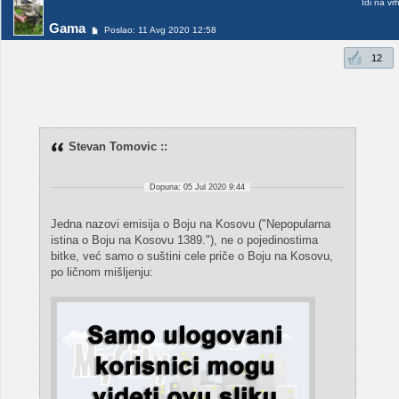
Idi na vr
Gama
Poslao: 11 Avg 2020 12:58
12
Stevan Tomovic ::
Dopuna: 05 Jul 2020 9:44
Jedna nazovi emisija o Boju na Kosovu ("Nepopularna
istina o Boju na Kosovu 1389."), ne o pojedinostima
bitke, već samo o suštini cele priče o Boju na Kosovu,
po ličnom mišljenju: