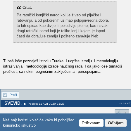
Citat:
Pa ratnički konjički narod koji je živeo od pljačke i
ratovanja, a od pokorenih uzimao poljoprivredna dobra,
to bih opisao kao divlje ili poludivlje pleme, kao i svaki
drugi ratnički narod koji je toliko lenj i kojem je ispod
časti da obrađuje zemlju i pošteno zarađuje hleb
Ti baš loše poznaješ istoriju Turaka. I uopšte istoriju. I metodologiju
istraživanja i metodologiju izrade naučnog rada. I da jako loše tumačiš
prošlost, sa nekim pogrešnim zaključcima i percepcijama.
.
Profil
SVEVID.
Idi na vr
Poslao: 11 Avg 2020 21:23
0
Naš sajt koristi kolačiće kako bi poboljšao
Prihvatam
Odbijam
korisničko iskustvo