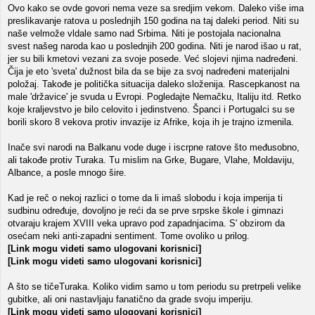
Ovo kako se ovde govori nema veze sa sredjim vekom. Daleko više ima
preslikavanje ratova u poslednjih 150 godina na taj daleki period. Niti su
naše velmože vldale samo nad Srbima. Niti je postojala nacionalna
svest našeg naroda kao u poslednjih 200 godina. Niti je narod išao u rat,
jer su bili kmetovi vezani za svoje posede. Već slojevi njima nadređeni.
Čija je eto 'sveta' dužnost bila da se bije za svoj nadređeni materijalni
položaj. Takođe je politička situacija daleko složenija. Rascepkanost na
male 'državice' je svuda u Evropi. Pogledajte Nemačku, Italiju itd. Retko
koje kraljevstvo je bilo celovito i jedinstveno. Španci i Portugalci su se
borili skoro 8 vekova protiv invazije iz Afrike, koja ih je trajno izmenila.
Inače svi narodi na Balkanu vode duge i iscrpne ratove što međusobno,
ali takođe protiv Turaka. Tu mislim na Grke, Bugare, Vlahe, Moldaviju,
Albance, a posle mnogo šire.
Kad je reč o nekoj razlici o tome da li imaš slobodu i koja imperija ti
sudbinu određuje, dovoljno je reći da se prve srpske škole i gimnazi
otvaraju krajem XVIII veka upravo pod zapadnjacima. S' obzirom da
osećam neki anti-zapadni sentiment. Tome ovoliko u prilog.
[Link mogu videti samo ulogovani korisnici]
[Link mogu videti samo ulogovani korisnici]
A što se tičeTuraka. Koliko vidim samo u tom periodu su pretrpeli velike
gubitke, ali oni nastavljaju fanatično da grade svoju imperiju.
[Link mogu videti samo ulogovani korisnici]