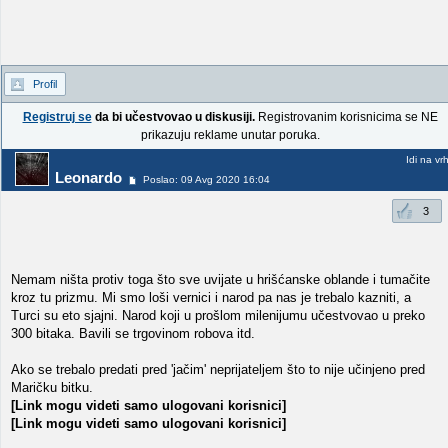
Profil
Registruj se
da bi učestvovao u diskusiji.
Registrovanim korisnicima se NE
prikazuju reklame unutar poruka.
Idi na vr
Leonardo
Poslao: 09 Avg 2020 16:04
3
Nemam ništa protiv toga što sve uvijate u hrišćanske oblande i tumačite
kroz tu prizmu. Mi smo loši vernici i narod pa nas je trebalo kazniti, a
Turci su eto sjajni. Narod koji u prošlom milenijumu učestvovao u preko
300 bitaka. Bavili se trgovinom robova itd.
Ako se trebalo predati pred 'jačim' neprijateljem što to nije učinjeno pred
Maričku bitku.
[Link mogu videti samo ulogovani korisnici]
[Link mogu videti samo ulogovani korisnici]