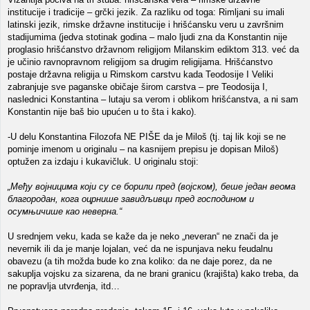
institucije i tradicije – grčki jezik. Za razliku od toga: Rimljani su imali
latinski jezik, rimske državne institucije i hrišćansku veru u završnim
stadijumima (jedva stotinak godina – malo ljudi zna da Konstantin nije
proglasio hrišćanstvo državnom religijom Milanskim ediktom 313. već da
je učinio ravnopravnom religijom sa drugim religijama. Hrišćanstvo
postaje državna religija u Rimskom carstvu kada Teodosije I Veliki
zabranjuje sve paganske običaje širom carstva – pre Teodosija I,
naslednici Konstantina – lutaju sa verom i oblikom hrišćanstva, a ni sam
Konstantin nije baš bio upućen u to šta i kako).
-U delu Konstantina Filozofa NE PIŠE da je Miloš (tj. taj lik koji se ne
pominje imenom u originalu – na kasnijem prepisu je dopisan Miloš)
optužen za izdaju i kukavičluk. U originalu stoji:
„Међу војницима који су се борили пред (војском), беше један веома
благородан, кога оцрнише завидљивци пред господином и
осумњичише као неверна.“
U srednjem veku, kada se kaže da je neko „neveran“ ne znači da je
nevernik ili da je manje lojalan, već da ne ispunjava neku feudalnu
obavezu (a tih možda bude ko zna koliko: da ne daje porez, da ne
sakuplja vojsku za sizarena, da ne brani granicu (krajišta) kako treba, da
ne popravlja utvrđenja, itd…