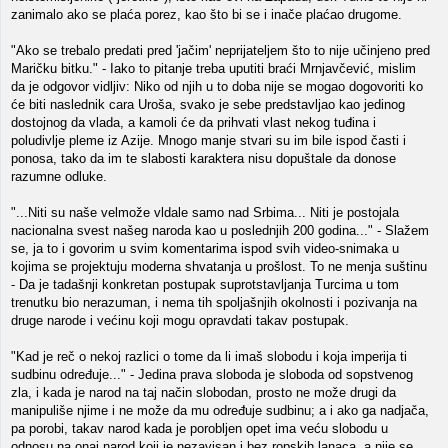
zanimalo ako se plaća porez, kao što bi se i inače plaćao drugome.
"Ako se trebalo predati pred 'jačim' neprijateljem što to nije učinjeno pred
Maričku bitku." - Iako to pitanje treba uputiti braći Mrnjavčević, mislim
da je odgovor vidljiv: Niko od njih u to doba nije se mogao dogovoriti ko
će biti naslednik cara Uroša, svako je sebe predstavljao kao jedinog
dostojnog da vlada, a kamoli će da prihvati vlast nekog tuđina i
poludivlje pleme iz Azije. Mnogo manje stvari su im bile ispod časti i
ponosa, tako da im te slabosti karaktera nisu dopuštale da donose
razumne odluke.
"...Niti su naše velmože vldale samo nad Srbima... Niti je postojala
nacionalna svest našeg naroda kao u poslednjih 200 godina..." - Slažem
se, ja to i govorim u svim komentarima ispod svih video-snimaka u
kojima se projektuju moderna shvatanja u prošlost. To ne menja suštinu
- Da je tadašnji konkretan postupak suprotstavljanja Turcima u tom
trenutku bio nerazuman, i nema tih spoljašnjih okolnosti i pozivanja na
druge narode i većinu koji mogu opravdati takav postupak.
"Kad je reč o nekoj razlici o tome da li imaš slobodu i koja imperija ti
sudbinu određuje..." - Jedina prava sloboda je sloboda od sopstvenog
zla, i kada je narod na taj način slobodan, prosto ne može drugi da
manipuliše njime i ne može da mu određuje sudbinu; a i ako ga nadjača,
pa porobi, takav narod kada je porobljen opet ima veću slobodu u
odnosu na onaj narod koji je nezavisan i bez ropskih lanaca, a nije se