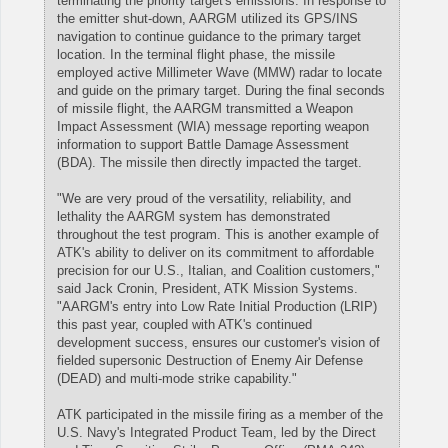
terminating the priority target's emissions. In response to
the emitter shut-down, AARGM utilized its GPS/INS
navigation to continue guidance to the primary target
location. In the terminal flight phase, the missile
employed active Millimeter Wave (MMW) radar to locate
and guide on the primary target. During the final seconds
of missile flight, the AARGM transmitted a Weapon
Impact Assessment (WIA) message reporting weapon
information to support Battle Damage Assessment
(BDA). The missile then directly impacted the target.
"We are very proud of the versatility, reliability, and
lethality the AARGM system has demonstrated
throughout the test program. This is another example of
ATK's ability to deliver on its commitment to affordable
precision for our U.S., Italian, and Coalition customers,"
said Jack Cronin, President, ATK Mission Systems.
"AARGM's entry into Low Rate Initial Production (LRIP)
this past year, coupled with ATK's continued
development success, ensures our customer's vision of
fielded supersonic Destruction of Enemy Air Defense
(DEAD) and multi-mode strike capability."
ATK participated in the missile firing as a member of the
U.S. Navy's Integrated Product Team, led by the Direct