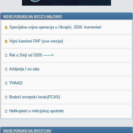
NOVE PORUKE NA MYCITY-MILITARY
Specijalna vojna operacija u Ukrajini, 2026. komentari
Vojni kamioni FAP (sve verzije)
Rat u Siriji od 2020 ------->
Artiljerija I sv.rata
THAAD
Budući evropski lovac(FCAS)
Helikopteri u milicijskoj upotrebi
NOVE PORUKE NA MYCITY.RS