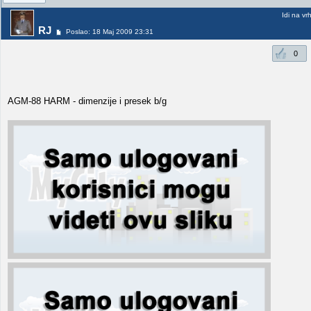
Idi na vr
RJ
Poslao: 18 Maj 2009 23:31
0
AGM-88 HARM - dimenzije i presek b/g