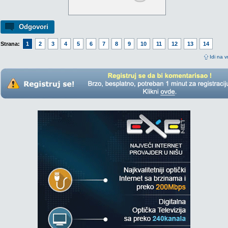
Odgovori
Strana:
1
2
3
4
5
6
7
8
9
10
11
12
13
14
Idi na v