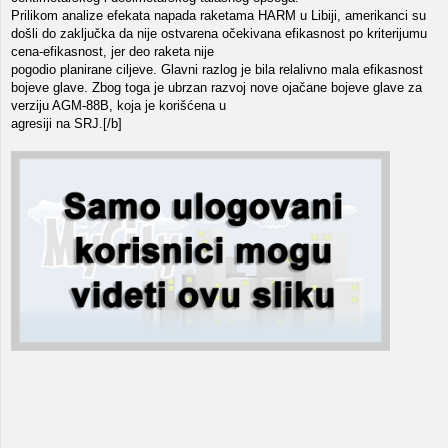
Prilikom analize efekata napada raketama HARM u Libiji, amerikanci su
došli do zaključka da nije ostvarena očekivana efikasnost po kriterijumu
cena-efikasnost, jer deo raketa nije
pogodio planirane ciljeve. Glavni razlog je bila relalivno mala efikasnost
bojeve glave. Zbog toga je ubrzan razvoj nove ojačane bojeve glave za
verziju AGM-88B, koja je korišćena u
agresiji na SRJ.[/b]