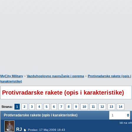
»
»
MyCity Military
Vazduhoplovno naoružanje i oprema
Protivradarske rakete (opis i
karakteristike)
Protivradarske rakete (opis i karakteristike)
Strana:
1
2
3
4
5
6
7
8
9
10
11
12
13
14
Protivradarske rakete (opis i karakteristike)
1
Idi na vr
RJ
Poslao: 17 Maj 2009 18:43