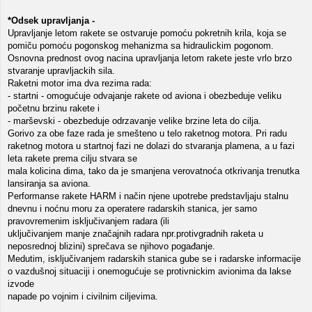
*Odsek upravljanja -
Upravljanje letom rakete se ostvaruje pomoću pokretnih krila, koja se
pomiču pomoću pogonskog mehanizma sa hidraulickim pogonom.
Osnovna prednost ovog nacina upravljanja letom rakete jeste vrlo brzo
stvaranje upravljackih sila.
Raketni motor ima dva rezima rada:
- startni - omogućuje odvajanje rakete od aviona i obezbeduje veliku
početnu brzinu rakete i
- marševski - obezbeduje odrzavanje velike brzine leta do cilja.
Gorivo za obe faze rada je smešteno u telo raketnog motora. Pri radu
raketnog motora u startnoj fazi ne dolazi do stvaranja plamena, a u fazi
leta rakete prema cilju stvara se
mala kolicina dima, tako da je smanjena verovatnoća otkrivanja trenutka
lansiranja sa aviona.
Performanse rakete HARM i način njene upotrebe predstavljaju stalnu
dnevnu i noćnu moru za operatere radarskih stanica, jer samo
pravovremenim isključivanjem radara (ili
uključivanjem manje značajnih radara npr.protivgradnih raketa u
neposrednoj blizini) sprečava se njihovo pogađanje.
Medutim, isključivanjem radarskih stanica gube se i radarske informacije
o vazdušnoj situaciji i onemogućuje se protivnickim avionima da lakse
izvode
napade po vojnim i civilnim ciljevima.