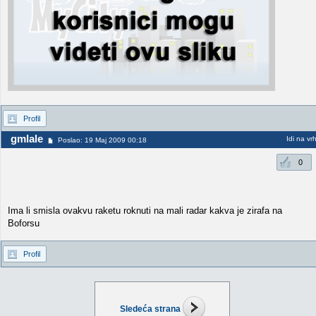
Profil
gmlale
Idi na vr
Poslao: 19 Maj 2009 00:18
0
Ima li smisla ovakvu raketu roknuti na mali radar kakva je zirafa na
Boforsu
Profil
Sledeća strana