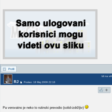
Profil
Idi na vr
RJ
Poslao: 18 Maj 2009 22:16
0
Pa verovatno je neko to rutinski prevodio (solid-izdržljiv)