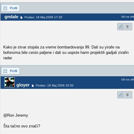
Profil
gmlale
Idi na vr
Poslao: 18 Maj 2009 17:35
0
Kako je stvar stojala za vreme bombardovanja 99. Dali su yirafe na
boforsima bile cesto paljene i dali su uopste harm projektili gadjali zirafin
radar.
Profil
Idi na vr
gloyer
Poslao: 18 Maj 2009 20:50
0
@Ron Jeremy
Šta tačno ovo znači?