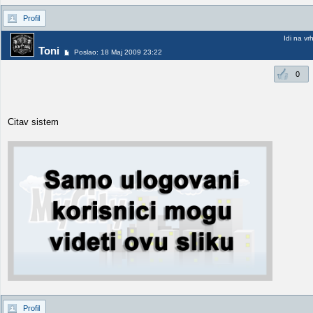
Profil
Idi na vr
Toni
Poslao: 18 Maj 2009 23:22
0
Citav sistem
Profil