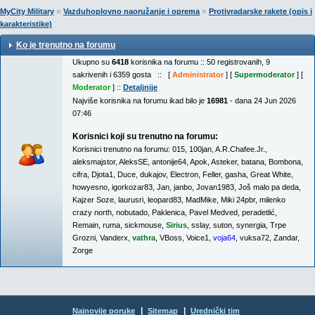
»
»
MyCity Military
Vazduhoplovno naoružanje i oprema
Protivradarske rakete (opis i
karakteristike)
Ko je trenutno na forumu
Ukupno su
6418
korisnika na forumu :: 50 registrovanih, 9
sakrivenih i 6359 gosta :: [
Administrator
] [
Supermoderator
] [
Moderator
] ::
Detaljnije
Najviše korisnika na forumu ikad bilo je
16981
- dana 24 Jun 2026
07:46
Korisnici koji su trenutno na forumu:
Korisnici trenutno na forumu:
015
,
100jan
,
A.R.Chafee.Jr.
,
aleksmajstor
,
AleksSE
,
antonije64
,
Apok
,
Asteker
,
batana
,
Bombona
,
cifra
,
Djota1
,
Duce
,
dukajov
,
Electron
,
Feller
,
gasha
,
Great White
,
howyesno
,
igorkozar83
,
Jan
,
janbo
,
Jovan1983
,
Još malo pa deda
,
Kajzer Soze
,
laurusri
,
leopard83
,
MadMike
,
Miki 24pbr
,
milenko
crazy north
,
nobutado
,
Paklenica
,
Pavel Medved
,
peradetlić
,
Remain
,
ruma
,
sickmouse
,
Sirius
,
sslay
,
suton
,
synergia
,
Trpe
Grozni
,
Vanderx
,
vathra
,
VBoss
,
Voice1
,
voja64
,
vuksa72
,
Zandar
,
Zorge
|
|
Najnovije poruke
Sitemap
Urednički tim