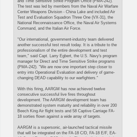
and Time Sensitive Strike Program Office (PMA-242).
The test was led by members from the Naval Air Warfare
Center Weapons Division - China Lake and included Air
Test and Evaluation Squadron Three One (VX-31), the
National Reconnaissance Office, the Naval Air Systems
Command, and the Italian Air Force.
"Our international, government-industry team delivered
another successful test result today. It is a tribute to the
professionalism of the entire development and test
team," said Capt. Larry Egbert, the U.S. Navy's program
manager for Direct and Time Sensitive Strike programs
(PMA-242). "We are now one important step closer to
entry into Operational Evaluation and delivery of game-
changing DEAD capability to our warfighters."
With this firing, AARGM has now achieved twelve
consecutive successful live fires throughout
development. The AARGM development team has
demonstrated system maturity and reliability in over 200
Beech King Air flight tests and 58 Captive Carriage FA-
18 sorties flown against a wide array of targets.
AARGM is a supersonic, air-launched tactical missile
that will be integrated on the FA-18 C/D, FA-18 E/F, EA-