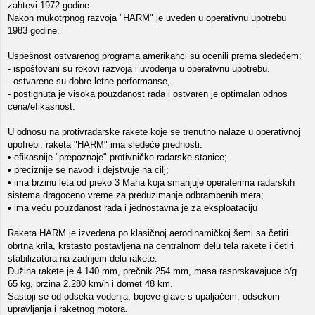
zahtevi 1972 godine.
Nakon mukotrpnog razvoja "HARM" je uveden u operativnu upotrebu
1983 godine.
Uspešnost ostvarenog programa amerikanci su ocenili prema sledećem:
- ispoštovani su rokovi razvoja i uvodenja u operativnu upotrebu.
- ostvarene su dobre letne performanse,
- postignuta je visoka pouzdanost rada i ostvaren je optimalan odnos
cena/efikasnost.
U odnosu na protivradarske rakete koje se trenutno nalaze u operativnoj
upofrebi, raketa "HARM" ima sledeće prednosti:
• efikasnije "prepoznaje" protivničke radarske stanice;
• preciznije se navodi i dejstvuje na cilj;
• ima brzinu leta od preko 3 Maha koja smanjuje operaterima radarskih
sistema dragoceno vreme za preduzimanje odbrambenih mera;
• ima veću pouzdanost rada i jednostavna je za eksploataciju
Raketa HARM je izvedena po klasičnoj aerodinamičkoj šemi sa četiri
obrtna krila, krstasto postavljena na centralnom delu tela rakete i četiri
stabilizatora na zadnjem delu rakete.
Dužina rakete je 4.140 mm, prečnik 254 mm, masa rasprskavajuce b/g
65 kg, brzina 2.280 km/h i domet 48 km.
Sastoji se od odseka vodenja, bojeve glave s upaljačem, odsekom
upravljanja i raketnog motora.