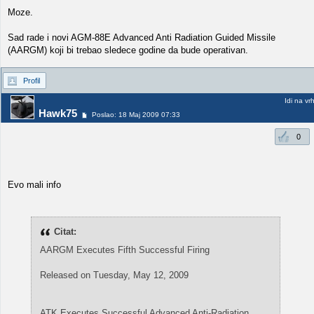
Moze.
Sad rade i novi AGM-88E Advanced Anti Radiation Guided Missile
(AARGM) koji bi trebao sledece godine da bude operativan.
Profil
Idi na vr
Hawk75
Poslao: 18 Maj 2009 07:33
0
Evo mali info
Citat:
AARGM Executes Fifth Successful Firing
Released on Tuesday, May 12, 2009
ATK Executes Successful Advanced Anti-Radiation