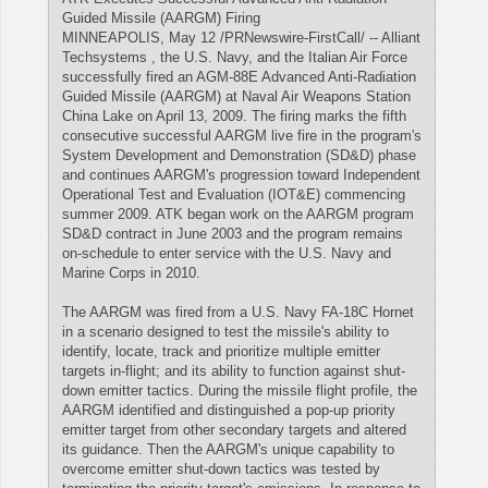
Guided Missile (AARGM) Firing
MINNEAPOLIS, May 12 /PRNewswire-FirstCall/ -- Alliant
Techsystems , the U.S. Navy, and the Italian Air Force
successfully fired an AGM-88E Advanced Anti-Radiation
Guided Missile (AARGM) at Naval Air Weapons Station
China Lake on April 13, 2009. The firing marks the fifth
consecutive successful AARGM live fire in the program's
System Development and Demonstration (SD&D) phase
and continues AARGM's progression toward Independent
Operational Test and Evaluation (IOT&E) commencing
summer 2009. ATK began work on the AARGM program
SD&D contract in June 2003 and the program remains
on-schedule to enter service with the U.S. Navy and
Marine Corps in 2010.
The AARGM was fired from a U.S. Navy FA-18C Hornet
in a scenario designed to test the missile's ability to
identify, locate, track and prioritize multiple emitter
targets in-flight; and its ability to function against shut-
down emitter tactics. During the missile flight profile, the
AARGM identified and distinguished a pop-up priority
emitter target from other secondary targets and altered
its guidance. Then the AARGM's unique capability to
overcome emitter shut-down tactics was tested by