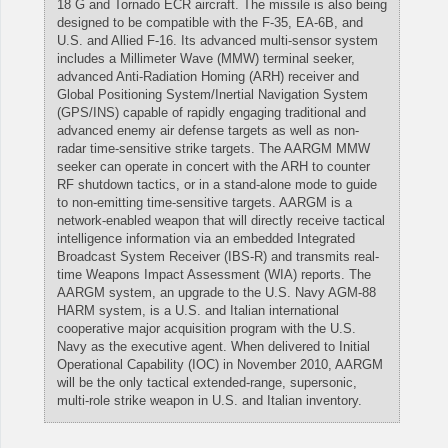
18 G and Tornado ECR aircraft. The missile is also being
designed to be compatible with the F-35, EA-6B, and
U.S. and Allied F-16. Its advanced multi-sensor system
includes a Millimeter Wave (MMW) terminal seeker,
advanced Anti-Radiation Homing (ARH) receiver and
Global Positioning System/Inertial Navigation System
(GPS/INS) capable of rapidly engaging traditional and
advanced enemy air defense targets as well as non-
radar time-sensitive strike targets. The AARGM MMW
seeker can operate in concert with the ARH to counter
RF shutdown tactics, or in a stand-alone mode to guide
to non-emitting time-sensitive targets. AARGM is a
network-enabled weapon that will directly receive tactical
intelligence information via an embedded Integrated
Broadcast System Receiver (IBS-R) and transmits real-
time Weapons Impact Assessment (WIA) reports. The
AARGM system, an upgrade to the U.S. Navy AGM-88
HARM system, is a U.S. and Italian international
cooperative major acquisition program with the U.S.
Navy as the executive agent. When delivered to Initial
Operational Capability (IOC) in November 2010, AARGM
will be the only tactical extended-range, supersonic,
multi-role strike weapon in U.S. and Italian inventory.