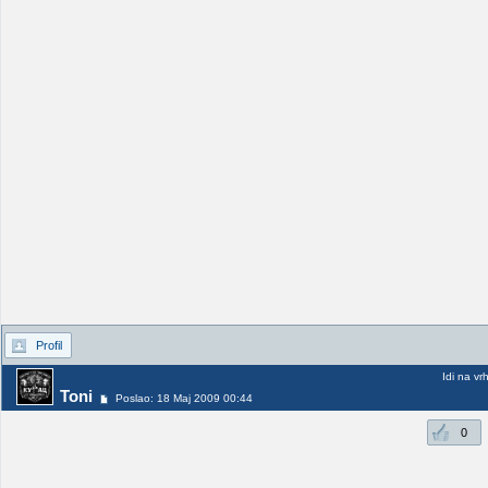
Profil
Idi na vr
Toni
Poslao: 18 Maj 2009 00:44
0