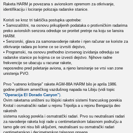
Raketa HARM je povezana s avionskom opremom za otkrivanje,
identifikaciju i lociranje polozaja radarske stanice.
Koristi se kroz tri taktička postupka upotrebe:
• Samozaštitni, na osnovu prikupljenih podataka o protivničkim radarima
preko avionskih senzora odreduje se proritet pretnje na koju se lansira
HARM.
• Senzorski, glava za samonavodenje rakete i njen računar se koriste za
otkrivanje radara po kome ce se izvrsiti dejstvo,
• Programski, na osnovu prethodno izvrsenog izvidanja odreduju se
radarske stanice po kojima ce se izvesti dejstvo. Njihove radne
frekvencije se ubacuju u racunar rakete,
neposredno pred poletanje aviona, a njeno lansiranje se vrsi van zone
unistenja PVO.
Prvo "vatreno krštenje" rakete AGM-88A HARM bilo je aprila 1986.
godine prilikom američkog vazdušnog napada na Libiju (vidi topic
"Operacija El Dorado Canyon"
)
.
Ovim raketama uništeni su libijski raketni sistemi francuskog porekia
Krotal i osmatračiki radari u rejonu Tripolija a u rejonu Bengazija deo
raketnih
sistema ruskog porekla i osmatratčki radari. Prvo su neutralisani radari
za navodenje raketa koji rade u centimetarskom talasnom području a
tamo gde oni nisu bili uključeni, neutralisani su osmatrački radari
centimetarskog i decimetarskog talasnog opsega.