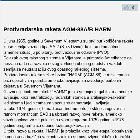
0
Protivradarska raketa AGM-88A/B HARM
U junu 1965. godine u Sevemom Vijetnamu su prvi put korišćene rakete
klase zemlja-vazduh tipa SA-2 (S-75 Dvina), koje su dramatično
izmenile situaciju po pitanju protivazdusne odbrane (PVO).
Dolazak ovog raketnog sistema u Vijetnam je primoralo Amerikance da
ubrzano rade na razvoju novog vođenog ubojnog sredstva vazduh-
zemlja za neutralizaciju ovog opasnog raketnog sistema.
Protivradarska raketa velike brzine "HARM" (AGM-88) je razvijena na
bazi operativnih potreba američke avijacije za izvodenje borbenih
dejstava u Severnom Vijetnamu.
Glavni cilj upotrebe rakete "HARM" je bio smanjenje gubitaka americke
avijacije, kroz neutralizaciju radarskih stanica u artiljerijsko-raketnim
jedinicama i jedinicama za vazdusno osmatranje i javljanje.
U toku 1974. godine, firma Texas Instruments je sklopila ugovor sa
ratnom mornaricom SAD za ubrzani razvoj nove rakete, američko
vazduhoplovstvo se prikljucilo ovom programu 1975 godine a 1978
godine program ulazi u punu fazu projektovanja.
U toku razvoja, raketa "HARM" je prolazila kroz vise etapa "doterivanja"
u odnosu na bazičnu varijantu za koju su postavljeni taktičko-tehniički