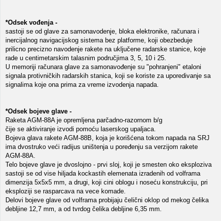
*Odsek vođenja -
sastoji se od glave za samonavodenje, bloka elektronike, računara i
inercijalnog navigacijskog sistema bez platforme, koji obezbeduje
prilicno precizno navodenje rakete na uključene radarske stanice, koje
rade u centimetarskim talasnim područjima 3, 5, 10 i 25.
U memoriji računara glave za samonavođenje su "pohranjeni" etaloni
signala protivničkih radarskih stanica, koji se koriste za uporedivanje sa
signalima koje ona prima za vreme izvodenja napada.
*Odsek bojeve glave -
Raketa AGM-88A je opremljena parčadno-razornom b/g
čije se aktiviranje izvodi pomoću laserskog upaljaca.
Bojeva glava rakete AGM-88B, koja je korišćena tokom napada na SRJ
ima dvostruko veći radijus uništenja u poređenju sa verzijom rakete
AGM-88A.
Telo bojeve glave je dvoslojno - prvi sloj, koji je smesten oko eksploziva
sastoji se od vise hiljada kockastih elemenata izradenih od volframa
dimenzija 5x5x5 mm, a drugi, koji cini oblogu i noseću konstrukciju, pri
eksploziji se rasparcava na vece komade.
Delovi bojeve glave od volframa probijaju čelični oklop od mekog čelika
debljine 12,7 mm, a od tvrdog čelika debljine 6,35 mm.