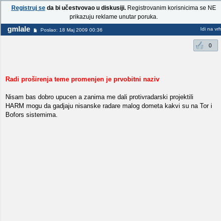
Registruj se
da bi učestvovao u diskusiji.
Registrovanim korisnicima se NE
prikazuju reklame unutar poruka.
gmlale
Idi na vr
Poslao: 18 Maj 2009 00:36
0
Radi proširenja teme promenjen je prvobitni naziv
Nisam bas dobro upucen a zanima me dali protivradarski projektili
HARM mogu da gadjaju nisanske radare malog dometa kakvi su na Tor i
Bofors sistemima.