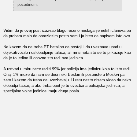
pozadinom.
Vidim da je ovaj post izazvao blago receno neslaganje nekih clanova pa
da probam malo da obrazlozim posto sam i ja hteo da napisem isto ovo.
Ne kazem da ne treba PT bataljon da postoji i da uvezbava upad u
objekat/vozilo i oslobadjanje talaca, ali mi smeta sto se to prikazuje kao
da je to jedino ili onovno sto radi ova jedinica.
A ustvari u miru nece raditi 99% jer policija ima jedinicu koja to isto radi.
Onaj 1% moze da nam se desi neki Beslan ili pozoriste u Moskvi pa
zato i kazem da treba da uvezbavaju. U ratu nesto nisam video da neko
olobadja taoce, a ako treba opet je tu uvezbana policijska jedinica, a
specijalne vojne jedinice imaju druga posla.