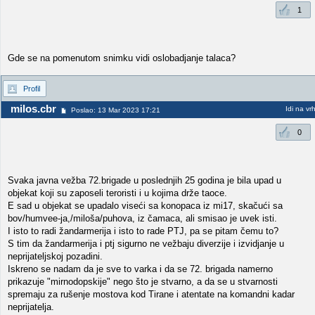
1
Gde se na pomenutom snimku vidi oslobadjanje talaca?
Profil
milos.cbr
Idi na vr
Poslao: 13 Mar 2023 17:21
0
Svaka javna vežba 72.brigade u poslednjih 25 godina je bila upad u
objekat koji su zaposeli teroristi i u kojima drže taoce.
E sad u objekat se upadalo viseći sa konopaca iz mi17, skačući sa
bov/humvee-ja,/miloša/puhova, iz čamaca, ali smisao je uvek isti.
I isto to radi žandarmerija i isto to rade PTJ, pa se pitam čemu to?
S tim da žandarmerija i ptj sigurno ne vežbaju diverzije i izvidjanje u
neprijateljskoj pozadini.
Iskreno se nadam da je sve to varka i da se 72. brigada namerno
prikazuje "mirnodopskije" nego što je stvarno, a da se u stvarnosti
spremaju za rušenje mostova kod Tirane i atentate na komandni kadar
neprijatelja.