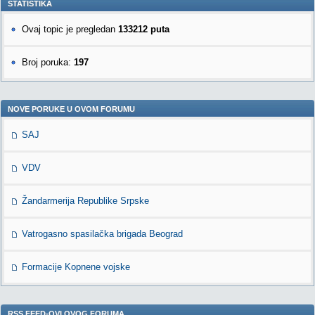
STATISTIKA
Ovaj topic je pregledan
133212 puta
Broj poruka:
197
NOVE PORUKE U OVOM FORUMU
SAJ
VDV
Žandarmerija Republike Srpske
Vatrogasno spasilačka brigada Beograd
Formacije Kopnene vojske
RSS FEED-OVI OVOG FORUMA