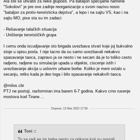
Ala ste se uhvatili za neke gluposti. Pa bataljon specijalne namene
"Sokolovi" je pre ove zadnje reorganizacije u svom nazivu nosio
"bataljon za protiv-teroristicka dejstva", a lepo i na sajtu VS, kao i na
sajtu MO, pise sta su im zadaci:
- Rešavanje talačkih situacija
- Uništenje terorističkih grupa
I cemu onda iscudjavanje sto brigada uvezbava stvari koje joj bukvalno
stoje u opisu posla. I nije tacno da su samo uvezbavali nekakvo
spasavanje taoca, zapravo ja se nesto i ne secam da je to toliko cesto
radjeno, radjene su simulacije upada u objekte, ciscenje istih i
uvezbavanje akcija u uslovim urbane borbe. Koliko je meni ostalo u
secanju, retko kada je deo toga i bilo spasavanje nekakvih taoca.
@milos.cbr
PTJ ne postoji, rasformiran ima barem 6-7 godina. Kakvo crno rusenje
mostova kod Tirane....
Dopuna: 13 Mar 2023 17:59
Toni ::
To se radi jer im treba nesto za prikaze koji su postali