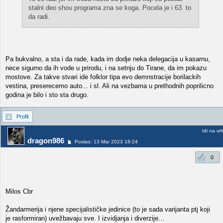
stalni deo shou programa zna se koga. Pocela je i 63. to
da radi.
Pa bukvalno, a sta i da rade, kada im dodje neka delegacija u kasarnu,
nece sigurno da ih vode u prirodu, i na setnju do Tirane, da im pokazu
mostove. Za takve stvari ide folklor tipa evo demnstracije borilackih
vestina, preserecemo auto... i sl. Ali na vezbama u prethodnih poprilicno
godina je bilo i sto sta drugo.
Profil
Idi na vr
dragon986
Poslao: 13 Mar 2023 18:24
0
Milos Cbr
Žandarmerija i njene specijalističke jedinice (to je sada varijanta ptj koji
je rasformiran) uvežbavaju sve. I izvidjanja i diverzije…