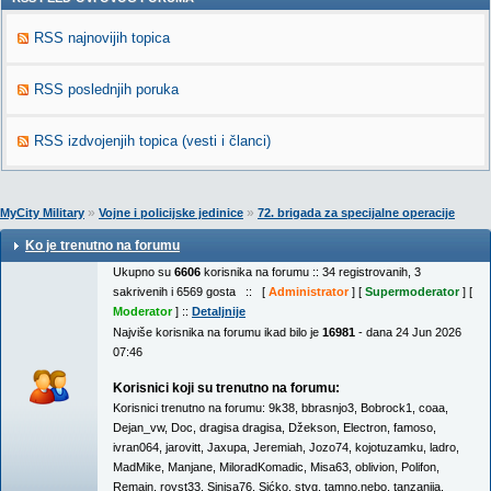
RSS najnovijih topica
RSS poslednjih poruka
RSS izdvojenjih topica (vesti i članci)
»
»
MyCity Military
Vojne i policijske jedinice
72. brigada za specijalne operacije
Ko je trenutno na forumu
Ukupno su
6606
korisnika na forumu :: 34 registrovanih, 3
sakrivenih i 6569 gosta :: [
Administrator
] [
Supermoderator
] [
Moderator
] ::
Detaljnije
Najviše korisnika na forumu ikad bilo je
16981
- dana 24 Jun 2026
07:46
Korisnici koji su trenutno na forumu:
Korisnici trenutno na forumu:
9k38
,
bbrasnjo3
,
Bobrock1
,
coaa
,
Dejan_vw
,
Doc
,
dragisa dragisa
,
Džekson
,
Electron
,
famoso
,
ivran064
,
jarovitt
,
Jaxupa
,
Jeremiah
,
Jozo74
,
kojotuzamku
,
ladro
,
MadMike
,
Manjane
,
MiloradKomadic
,
Misa63
,
oblivion
,
Polifon
,
Remain
,
royst33
,
Sinisa76
,
Sićko
,
styg
,
tamno.nebo
,
tanzanija
,