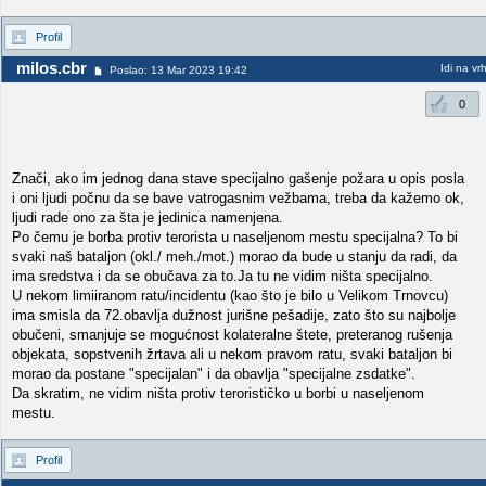
Profil
milos.cbr
Idi na vr
Poslao: 13 Mar 2023 19:42
0
Znači, ako im jednog dana stave specijalno gašenje požara u opis posla
i oni ljudi počnu da se bave vatrogasnim vežbama, treba da kažemo ok,
ljudi rade ono za šta je jedinica namenjena.
Po čemu je borba protiv terorista u naseljenom mestu specijalna? To bi
svaki naš bataljon (okl./ meh./mot.) morao da bude u stanju da radi, da
ima sredstva i da se obučava za to.Ja tu ne vidim ništa specijalno.
U nekom limiiranom ratu/incidentu (kao što je bilo u Velikom Trnovcu)
ima smisla da 72.obavlja dužnost jurišne pešadije, zato što su najbolje
obučeni, smanjuje se mogućnost kolateralne štete, preteranog rušenja
objekata, sopstvenih žrtava ali u nekom pravom ratu, svaki bataljon bi
morao da postane "specijalan" i da obavlja "specijalne zsdatke".
Da skratim, ne vidim ništa protiv terorističko u borbi u naseljenom
mestu.
Profil