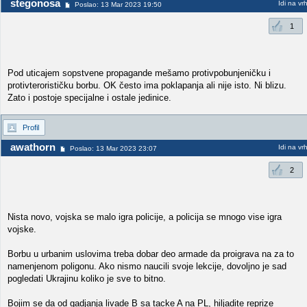
stegonosa
Idi na vr
Poslao: 13 Mar 2023 19:50
1
Pod uticajem sopstvene propagande mešamo protivpobunjeničku i
protivterorističku borbu. OK često ima poklapanja ali nije isto. Ni blizu.
Zato i postoje specijalne i ostale jedinice.
Profil
awathorn
Idi na vr
Poslao: 13 Mar 2023 23:07
2
Nista novo, vojska se malo igra policije, a policija se mnogo vise igra
vojske.
Borbu u urbanim uslovima treba dobar deo armade da proigrava na za to
namenjenom poligonu. Ako nismo naucili svoje lekcije, dovoljno je sad
pogledati Ukrajinu koliko je sve to bitno.
Bojim se da od gadjanja livade B sa tacke A na PL, hiljadite reprize