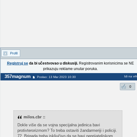
Profil
Registruj se
da bi učestvovao u diskusiji.
Registrovanim korisnicima se NE
prikazuju reklame unutar poruka.
357magnum
Idi na vr
Poslao: 13 Mar 2023 10:30
0
milos.cbr ::
Dokle više da se vojna specijalna jedinica bavi
protivterorizmom? To treba ostaviti žandarmeriji i policiji.
72. Brigada treba isključivo da se bavi neprijateljskom