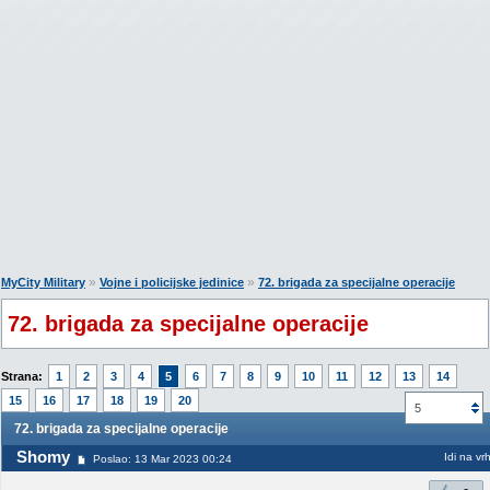
»
»
MyCity Military
Vojne i policijske jedinice
72. brigada za specijalne operacije
72. brigada za specijalne operacije
Strana:
1
2
3
4
5
6
7
8
9
10
11
12
13
14
15
16
17
18
19
20
5
72. brigada za specijalne operacije
Shomy
Idi na vr
Poslao: 13 Mar 2023 00:24