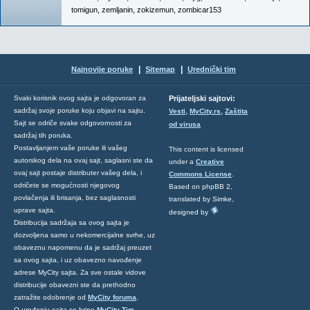
tomigun
,
zemljanin
,
zokizemun
,
zombicar153
|
|
Najnovije poruke
Sitemap
Urednički tim
Svaki korisnik ovog sajta je odgovoran za
Prijateljski sajtovi:
,
,
sadržaj svoje poruke koju objavi na sajtu.
Vesti
MyCity.rs
Zaštita
Sajt se odriče svake odgovornosti za
od virusa
sadržaj tih poruka.
Postavljanjem vaše poruke ili vašeg
This content is licensed
autorskog dela na ovaj sajt, saglasni ste da
under a
Creative
ovaj sajt postaje distributer vašeg dela, i
Commons License
.
odričete se mogućnosti njegovog
Based on phpBB 2,
povlačenja ili brisanja, bez saglasnosti
translated by Simke,
uprave sajta.
designed by
Distribucija sadržaja sa ovog sajta je
dozvoljena samo u nekomercijalne svrhe, uz
obaveznu napomenu da je sadržaj preuzet
sa ovog sajta, i uz obavezno navođenje
adrese MyCity sajta. Za sve ostale vidove
distribucije obavezni ste da prethodno
zatražite odobrenje od
MyCity foruma
.
O uređenju sajta se brine
MyCity Tim
.