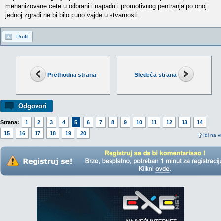
mehanizovane cete u odbrani i napadu i promotivnog pentranja po onoj
jednoj zgradi ne bi bilo puno vajde u stvarnosti.
Profil
Prethodna strana
Sledeća strana
Odgovori
Strana:
1
2
3
4
5
6
7
8
9
10
11
12
13
14
15
16
17
18
19
20
Idi na v