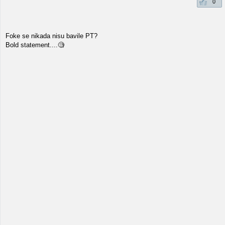
0
Foke se nikada nisu bavile PT?
Bold statement....🧐