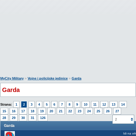
»
»
MyCity Military
Vojne i policijske jedinice
Garda
Garda
Strana:
1
2
3
4
5
6
7
8
9
10
11
12
13
14
15
16
17
18
19
20
21
22
23
24
25
26
27
28
29
30
31
126
2
Garda
Idi na vr