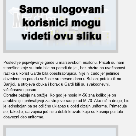
Poslednje pojavljivanje garde u marševskom ešalonu. Pričali su nam
starešine koje su tada bile na paradi da je , bez obzira na uvežbanost,
razlika u korist Garde bila obeshrabrujuća. Nije ni čudo jer jedinice
dovedene na paradu vežbale su mesec dana u Bubanj potoku ili na
Banjici, a strojeva obuka i korak u Gardi bili su svakodnevni,
višečasovni posao.
Obratite pažnju na oružje! Ko god je nosio M-56 zna koliko je on
atraktivniji i prihvatljiviji za strojeve radnje od M-70. Ako ništa drugo, bio
je jednobojan pa se odlično uklapao u opšti dizajn uniforme. Primećuje
se, takodje, da vojnici još nisu dobili kravate koje su kasnije postale
obavezni deo uniforme.