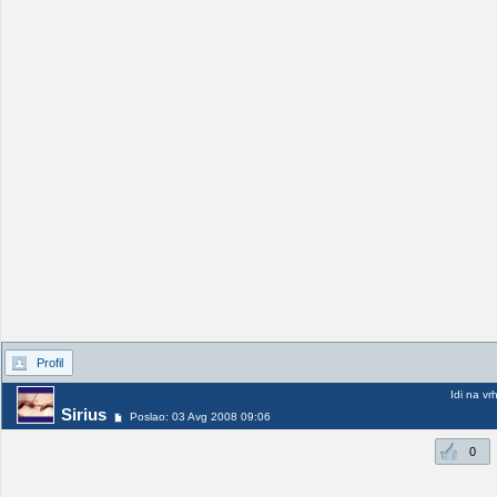
Profil
Idi na vr
Sirius
Poslao: 03 Avg 2008 09:06
0