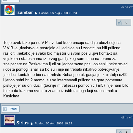
Idi na vr
Izambar
Poslao: 05 Avg 2008 09:23
0
To je uvek tako pa i u V.P. svi kod kuce pricaju da daju obezbedjena
V.V.R.-a ,rivalstvo je postojalo ali jedinice su i zadatci su bili prilicno
razliciti ,nekako je svako bio majstor u svom poslu ,pvi kontakt sa
vojskom i staresinama iz prvog gardijskog sam imao na terenu za
snajperiste na Peskovima ljudi su jednostavno prisli objasnili neke stvari
i dosta pomogli znali su ko su i nije im trebalo nikakvo potvrdjivanje
,sledeci kontakt je bio na strelistu Bubanj potok gadjanje iz pistolja cz99
i jerico redni br. 2 momci su se interesovali prilicno za gore pomenute
pistolje jer su oni duzili (tacnije mitraljesci i pomocnici) m57 nije nam bilo
tesko da kazemo sve sto znamo iz istih razloga koji su oni imali u
Kusicima
Profil
Idi na vr
Sirius
Poslao: 05 Avg 2008 10:27
3