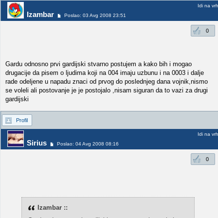
Idi na vr
Izambar
Poslao: 03 Avg 2008 23:51
0
Gardu odnosno prvi gardijski stvarno postujem a kako bih i mogao
drugacije da pisem o ljudima koji na 004 imaju uzbunu i na 0003 i dalje
rade odeljene u napadu znaci od prvog do poslednjeg dana vojnik,nismo
se voleli ali postovanje je je postojalo ,nisam siguran da to vazi za drugi
gardijski
Profil
Idi na vr
Sirius
Poslao: 04 Avg 2008 08:16
0
Izambar ::