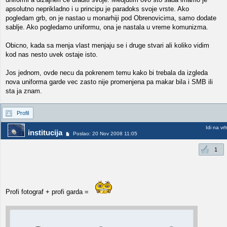
apsolutno neprikladno i u principu je paradoks svoje vrste. Ako
pogledam grb, on je nastao u monarhiji pod Obrenovicima, samo dodate
sablje. Ako pogledamo uniformu, ona je nastala u vreme komunizma.
Obicno, kada sa menja vlast menjaju se i druge stvari ali koliko vidim
kod nas nesto uvek ostaje isto.
Jos jednom, ovde necu da pokrenem temu kako bi trebala da izgleda
nova uniforma garde vec zasto nije promenjena pa makar bila i SMB ili
sta ja znam.
Profil
Idi na vr
institucija
Poslao: 20 Nov 2008 11:05
1
Profi fotograf + profi garda =