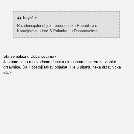
baya1 ::
Rezidencijalni objekti predsednika Republike u
Karadjordjevu kod B.Palanke i u Dobanovcima
Sta se nalazi u Dobanovcima?
Ja znam pricu o navodnom duboko ukopanom bunkeru za visoke
drzavnike. Da li postoji takav objekat ili je u pitanju neka drzavnicka
vila?