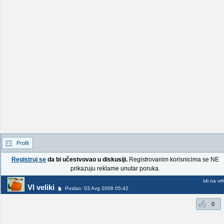
Profil
Registruj se
da bi učestvovao u diskusiji.
Registrovanim korisnicima se NE
prikazuju reklame unutar poruka.
Idi na vr
Vl veliki
Poslao: 03 Avg 2008 05:42
0