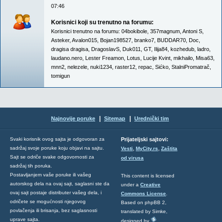
07:46
Korisnici koji su trenutno na forumu:
Korisnici trenutno na forumu:
04bokibole
,
357magnum
,
Antoni S
,
Asteker
,
Avalon015
,
Bojan198527
,
branko7
,
BUDDAR70
,
Doc
,
dragisa dragisa
,
DragoslavS
,
Duk011
,
GT
,
Ilija84
,
kozhedub
,
ladro
,
laudano.nero
,
Lester Freamon
,
Lotus
,
Lucije Kvint
,
mikhailo
,
Misa63
,
mnn2
,
nelezele
,
nuki1234
,
raster12
,
repac
,
Sićko
,
StalniPromatrač
,
tomigun
|
|
Najnovije poruke
Sitemap
Urednički tim
Svaki korisnik ovog sajta je odgovoran za
Prijateljski sajtovi:
,
,
sadržaj svoje poruke koju objavi na sajtu.
Vesti
MyCity.rs
Zaštita
Sajt se odriče svake odgovornosti za
od virusa
sadržaj tih poruka.
Postavljanjem vaše poruke ili vašeg
This content is licensed
autorskog dela na ovaj sajt, saglasni ste da
under a
Creative
ovaj sajt postaje distributer vašeg dela, i
Commons License
.
odričete se mogućnosti njegovog
Based on phpBB 2,
povlačenja ili brisanja, bez saglasnosti
translated by Simke,
uprave sajta.
designed by