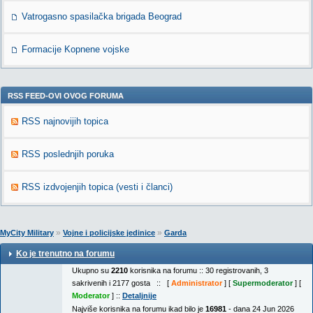
Vatrogasno spasilačka brigada Beograd
Formacije Kopnene vojske
RSS FEED-OVI OVOG FORUMA
RSS najnovijih topica
RSS poslednjih poruka
RSS izdvojenjih topica (vesti i članci)
»
»
MyCity Military
Vojne i policijske jedinice
Garda
Ko je trenutno na forumu
Ukupno su
2210
korisnika na forumu :: 30 registrovanih, 3
sakrivenih i 2177 gosta :: [
Administrator
] [
Supermoderator
] [
Moderator
] ::
Detaljnije
Najviše korisnika na forumu ikad bilo je
16981
- dana 24 Jun 2026