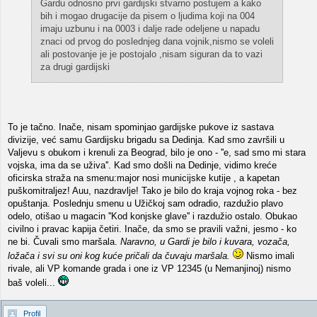
Gardu odnosno prvi gardijski stvarno postujem a kako
bih i mogao drugacije da pisem o ljudima koji na 004
imaju uzbunu i na 0003 i dalje rade odeljene u napadu
znaci od prvog do poslednjeg dana vojnik,nismo se voleli
ali postovanje je je postojalo ,nisam siguran da to vazi
za drugi gardijski
To je tačno. Inače, nisam spominjao gardijske pukove iz sastava
divizije, već samu Gardijsku brigadu sa Dedinja. Kad smo završili u
Valjevu s obukom i krenuli za Beograd, bilo je ono - ''e, sad smo mi stara
vojska, ima da se uživa''. Kad smo došli na Dedinje, vidimo kreće
oficirska straža na smenu:major nosi municijske kutije , a kapetan
puškomitraljez! Auu, nazdravlje! Tako je bilo do kraja vojnog roka - bez
opuštanja. Poslednju smenu u Užičkoj sam odradio, razdužio plavo
odelo, otišao u magacin ''Kod konjske glave'' i razdužio ostalo. Obukao
civilno i pravac kapija četiri. Inače, da smo se pravili važni, jesmo - ko
ne bi. Čuvali smo maršala.
Naravno, u Gardi je bilo i kuvara, vozača,
ložača i svi su oni kog kuće pričali da čuvaju maršala.
Nismo imali
rivale, ali VP komande grada i one iz VP 12345 (u Nemanjinoj) nismo
baš voleli...
Profil