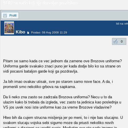
SFRJ na način koji nije dozvoljen pravilnikom
Profil
Idi na vr
Kibo
Poslao: 08 Avg 2008 11:29
0
Pitam se samo kada ce vec jednom da zamene ove Brozove uniforme?
Uniforma garde svakako znaci puno jer kada dodje bilo ko sa strane on
vidi pocasni bataljon garde koji ga pozdravlja.
Ja bih imao ovakav utisak, sve po starom samo nove face. A da, i
promenili smo nekoliko grbova na sapkama.
Da li neko zna zasto se zadrzala Brozova uniforma? Necu u to da
ulazim kako bi trebala da izgleda, vec zasto ta jedinica kao poslednja u
VS jos uvek nosi iste uniforme kao za vreme Brozove vladavine?
Hteo bih da cujem strucna misljenja jer po meni, to i nije bas slucajno. U
svakom slucaju vojska sebi sigurno moze da priusti nekoliko novih
uniformi a dizajneri ce uraditi svoje. Medjutim ovo sto sada imamo je