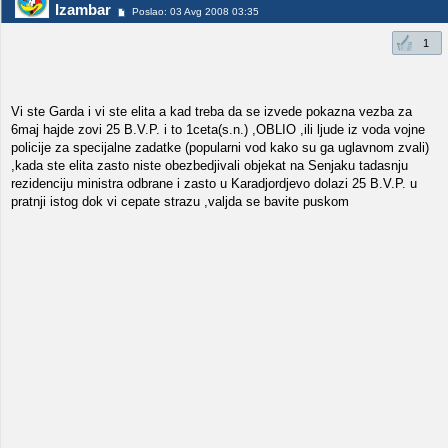
Izambar
Poslao: 03 Avg 2008 03:35
1
Vi ste Garda i vi ste elita a kad treba da se izvede pokazna vezba za
6maj hajde zovi 25 B.V.P. i to 1ceta(s.n.) ,OBLIO ,ili ljude iz voda vojne
policije za specijalne zadatke (popularni vod kako su ga uglavnom zvali)
,kada ste elita zasto niste obezbedjivali objekat na Senjaku tadasnju
rezidenciju ministra odbrane i zasto u Karadjordjevo dolazi 25 B.V.P. u
pratnji istog dok vi cepate strazu ,valjda se bavite puskom