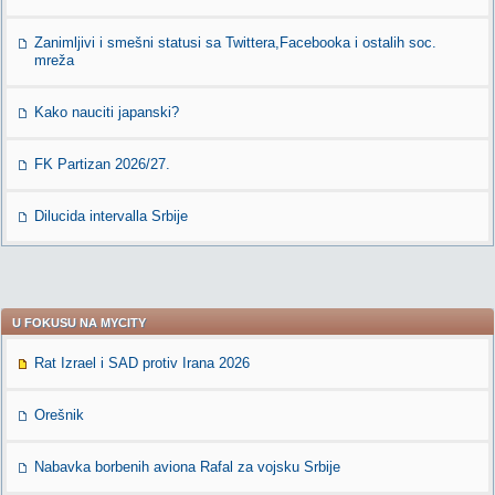
Zanimljivi i smešni statusi sa Twittera,Facebooka i ostalih soc.
mreža
Kako nauciti japanski?
FK Partizan 2026/27.
Dilucida intervalla Srbije
U FOKUSU NA MYCITY
Rat Izrael i SAD protiv Irana 2026
Orešnik
Nabavka borbenih aviona Rafal za vojsku Srbije