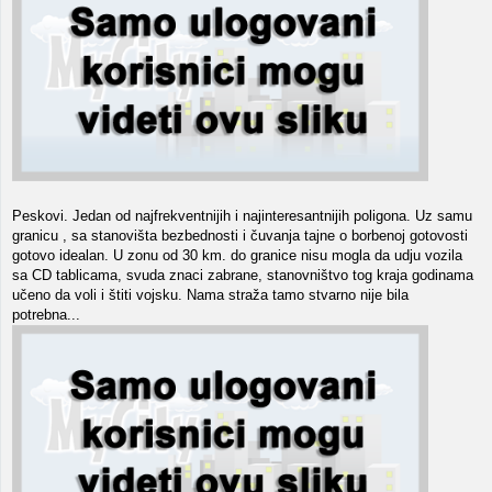
Peskovi. Jedan od najfrekventnijih i najinteresantnijih poligona. Uz samu
granicu , sa stanovišta bezbednosti i čuvanja tajne o borbenoj gotovosti
gotovo idealan. U zonu od 30 km. do granice nisu mogla da udju vozila
sa CD tablicama, svuda znaci zabrane, stanovništvo tog kraja godinama
učeno da voli i štiti vojsku. Nama straža tamo stvarno nije bila
potrebna...