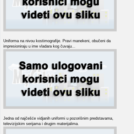
Uniforma na nivou kostimografije. Pravi manekeni, obučeni da
impresioniraju u ime vladara kog čuvaju...
Jedna od najčešće vidjanih uniformi u pozorišnim predstavama,
televizijskim serijama i drugim materijalima.