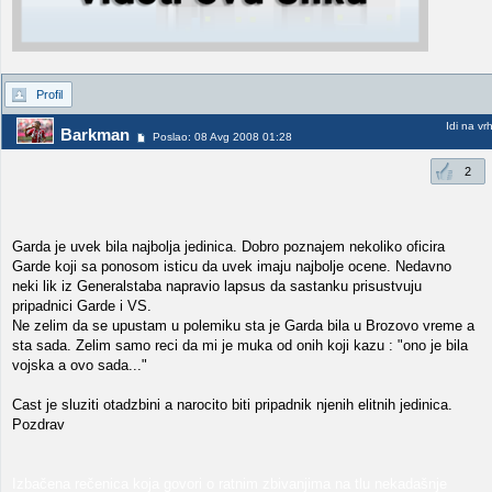
Profil
Idi na vr
Barkman
Poslao: 08 Avg 2008 01:28
2
Garda je uvek bila najbolja jedinica. Dobro poznajem nekoliko oficira
Garde koji sa ponosom isticu da uvek imaju najbolje ocene. Nedavno
neki lik iz Generalstaba napravio lapsus da sastanku prisustvuju
pripadnici Garde i VS.
Ne zelim da se upustam u polemiku sta je Garda bila u Brozovo vreme a
sta sada. Zelim samo reci da mi je muka od onih koji kazu : "ono je bila
vojska a ovo sada..."
Cast je sluziti otadzbini a narocito biti pripadnik njenih elitnih jedinica.
Pozdrav
Izbačena rečenica koja govori o ratnim zbivanjima na tlu nekadašnje