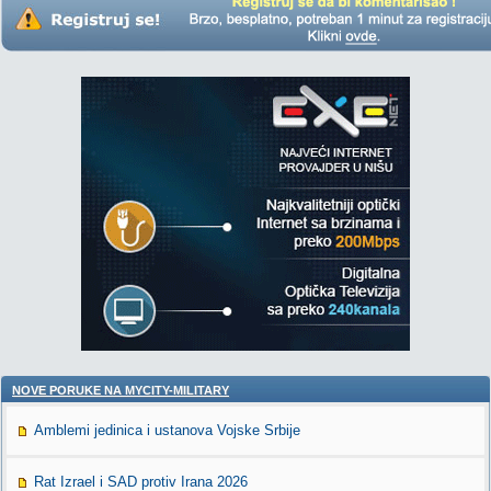
NOVE PORUKE NA MYCITY-MILITARY
Amblemi jedinica i ustanova Vojske Srbije
Rat Izrael i SAD protiv Irana 2026