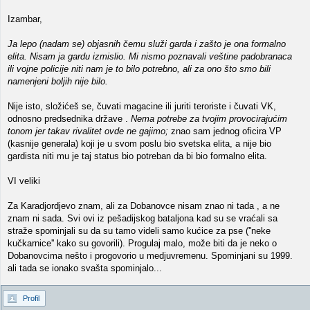
Izambar,
Ja lepo (nadam se) objasnih čemu služi garda i zašto je ona formalno
elita. Nisam ja gardu izmislio. Mi nismo poznavali veštine padobranaca
ili vojne policije niti nam je to bilo potrebno, ali za ono što smo bili
namenjeni boljih nije bilo.
Nije isto, složićeš se, čuvati magacine ili juriti teroriste i čuvati VK,
odnosno predsednika države .
Nema potrebe za tvojim provocirajućim
tonom jer takav rivalitet ovde ne gajimo;
znao sam jednog oficira VP
(kasnije generala) koji je u svom poslu bio svetska elita, a nije bio
gardista niti mu je taj status bio potreban da bi bio formalno elita.
VI veliki
Za Karadjordjevo znam, ali za Dobanovce nisam znao ni tada , a ne
znam ni sada. Svi ovi iz pešadijskog bataljona kad su se vraćali sa
straže spominjali su da su tamo videli samo kućice za pse (''neke
kučkarnice'' kako su govorili). Progulaj malo, može biti da je neko o
Dobanovcima nešto i progovorio u medjuvremenu. Spominjani su 1999.
ali tada se ionako svašta spominjalo...
Profil