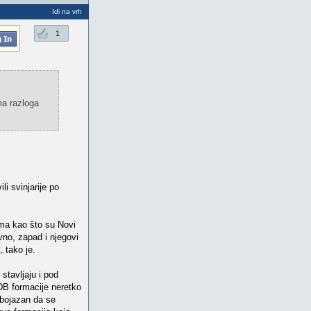
Idi na vrh
1
ma razloga
li svinjarije po
ima kao što su Novi
vno, zapad i njegovi
, tako je.
stavljaju i pod
DB formacije neretko
 bojazan da se