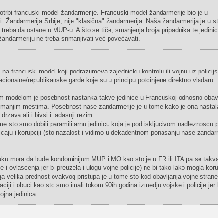
upotrbi francuski model žandarmerije. Francuski model žandarmerije bio je u
ji. Žandarmerija Srbije, nije "klasična" žandarmerija. Naša žandarmerija je u st
to treba da ostane u MUP-u. A što se tiče, smanjenja broja pripadnika te jedinic
 žandarmeriju ne treba snmanjivati već povećavati.
m na francuski model koji podrazumeva zajednicku kontrolu ili vojnu uz policij
nacionalne/republikanske garde koje su u principu potcinjene direktno vladaru.
im modelom je posebnost nastanka takve jedinice u Francuskoj odnosno obavl
 u manjim mestima. Posebnost nase zandarmerije je u tome kako je ona nastal
rzava ali i bivsi i tadasnji rezim.
me sto smo dobili paramilitarnu jedinicu koja je pod iskljucivom nadleznoscu p
ticaju i korupciji (sto nazalost i vidimo u dekadentnom ponasanju nase zandar
uku mora da bude kondominijum MUP i MO kao sto je u FR ili ITA pa se takva
i ovlascenja jer bi preuzela i ulogu vojne policije) ne bi tako lako mogla korum
ga velika prednost ovakvog pristupa je u tome sto kod obavljanja vojne strane
iji i obuci kao sto smo imali tokom 90ih godina izmedju vojske i policije jer 
ojna jedinica.