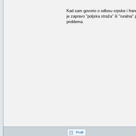
Kad sam govorio o odlosu srpske i fran
je zapravo "poljska straža" ili "ruralna"
problema.
Profil