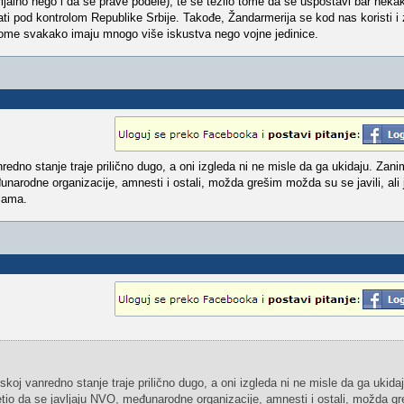
jalno nego i da se prave podele), te se težilo tome da se uspostavi bar neka
stati pod kontrolom Republike Srbije. Takođe, Žandarmerija se kod nas koristi 
tome svakako imaju mnogo više iskustva nego vojne jedinice.
redno stanje traje prilično dugo, a oni izgleda ni ne misle da ga ukidaju. Zanim
unarodne organizacije, amnesti i ostali, možda grešim možda su se javili, al
jama.
skoj vanredno stanje traje prilično dugo, a oni izgleda ni ne misle da ga ukidaj
metio da se javljaju NVO, međunarodne organizacije, amnesti i ostali, možda 