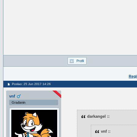
Profil
Regi
Poslao: 25 Jun 2017 14:26
vnf
Građanin
darkangel ::
vnf ::