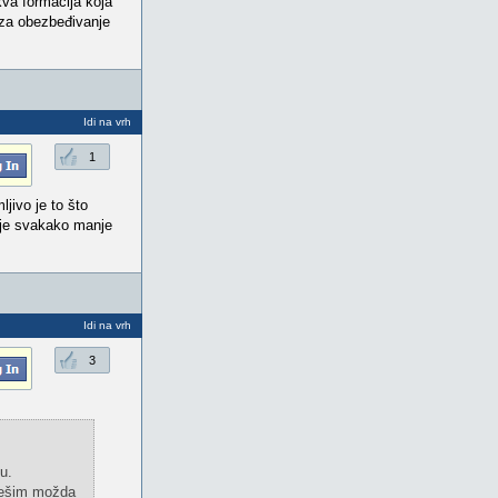
kva formacija koja
i za obezbeđivanje
Idi na vrh
1
ljivo je to što
i je svakako manje
Idi na vrh
3
u.
grešim možda