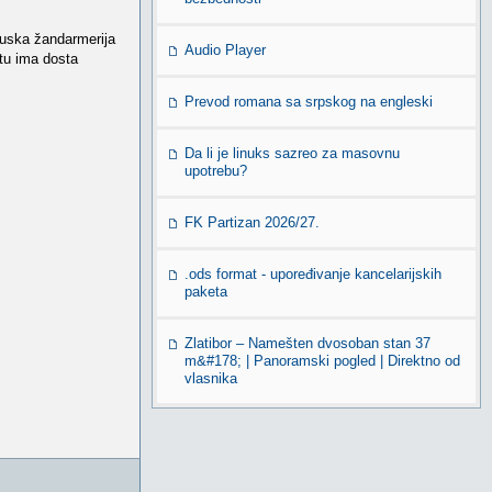
cuska žandarmerija
Audio Player
 tu ima dosta
Prevod romana sa srpskog na engleski
Da li je linuks sazreo za masovnu
upotrebu?
FK Partizan 2026/27.
.ods format - upoređivanje kancelarijskih
paketa
Zlatibor – Namešten dvosoban stan 37
m&#178; | Panoramski pogled | Direktno od
vlasnika