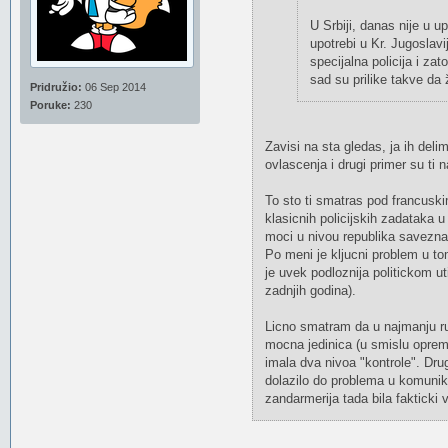
U Srbiji, danas nije u 
upotrebi u Kr. Jugoslavi
specijalna policija i za
sad su prilike takve da
Pridružio:
06 Sep 2014
Poruke:
230
Zavisi na sta gledas, ja ih deli
ovlascenja i drugi primer su ti 
To sto ti smatras pod francusk
klasicnih policijskih zadataka
moci u nivou republika savezna d
Po meni je kljucni problem u to
je uvek podloznija politickom u
zadnjih godina).
Licno smatram da u najmanju r
mocna jedinica (u smislu opreme 
imala dva nivoa "kontrole". Dru
dolazilo do problema u komunikac
zandarmerija tada bila fakticki v