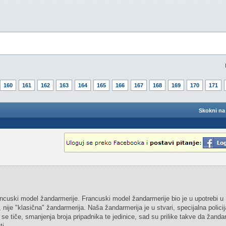
160
161
162
163
164
165
166
167
168
169
170
171
Skokni na 
rancuski model žandarmerije. Francuski model žandarmerije bio je u upotrebi u 
 nije "klasična" žandarmerija. Naša žandarmerija je u stvari, specijalna policij
se tiče, smanjenja broja pripadnika te jedinice, sad su prilike takve da žanda
i.