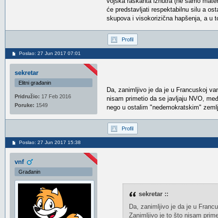
vojska raskanta iznutra (ne samo materi
će predstavljati respektabilnu silu a o
skupova i visokorizična hapšenja, a u 
Profil
Poslao: 27 Jun 2017 07:01
sekretar
Elitni građanin
Da, zanimljivo je da je u Francuskoj van
Pridružio:
17 Feb 2016
nisam primetio da se javljaju NVO, međ
Poruke:
1549
nego u ostalim "nedemokratskim" zeml
Profil
Poslao: 27 Jun 2017 15:38
vnf
Građanin
sekretar ::
Da, zanimljivo je da je u Francu
Zanimljivo je to što nisam pri