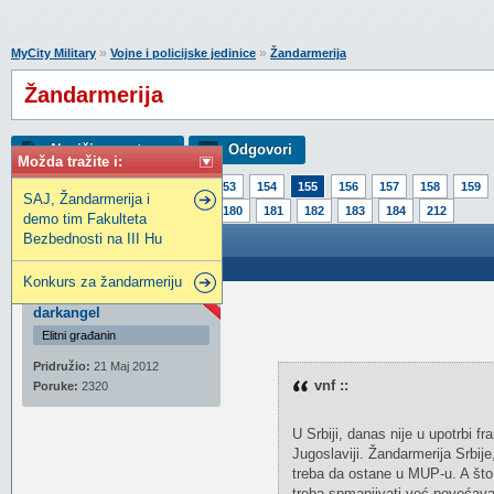
»
»
MyCity Military
Vojne i policijske jedinice
Žandarmerija
Žandarmerija
Napiši novu temu
Odgovori
Možda tražite i:
Strana:
1
150
151
152
153
154
155
156
157
158
159
SAJ, Žandarmerija i
175
176
177
178
179
180
181
182
183
184
212
demo tim Fakulteta
Bezbednosti na III Hu
Žandarmerija
Poslao: 24 Jun 2017 23:54
Konkurs za žandarmeriju
darkangel
Elitni građanin
Pridružio:
21 Maj 2012
vnf ::
Poruke:
2320
U Srbiji, danas nije u upotrbi f
Jugoslaviji. Žandarmerija Srbije,
treba da ostane u MUP-u. A što 
treba snmanjivati već povećavat