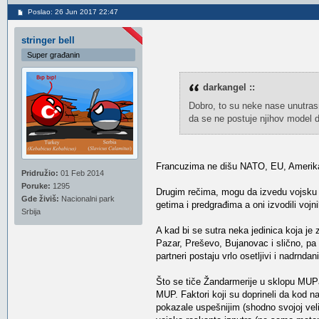
Poslao: 26 Jun 2017 22:47
stringer bell
Super građanin
darkangel ::
Dobro, to su neke nase unutras
da se ne postuje njihov model d
Francuzima ne dišu NATO, EU, Amerika
Pridružio:
01 Feb 2014
Poruke:
1295
Drugim rečima, mogu da izvedu vojsku na 
Gde živiš:
Nacionalni park
getima i predgrađima a oni izvodili vojni
Srbija
A kad bi se sutra neka jedinica koja je
Pazar, Preševo, Bujanovac i slično, pa
partneri postaju vrlo osetljivi i nadrndan
Što se tiče Žandarmerije u sklopu MUPa,
MUP. Faktori koji su doprineli da kod 
pokazale uspešnijim (shodno svojoj veli