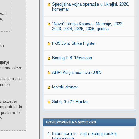
Specijalna vojna operacija u Ukrajini, 2026.
komentari
vari,
e,
"Nova" istorija Kosova i Metohije, 2022,
2023, 2024, 2025, 2026. godina
F-35 Joint Strike Fighter
ska
Boeing P-8 ’’Poseidon’’
janje
a i ravnoteza
AHRLAC-juznoafricki COIN
olicije a ona
merije
Morski dronovi
 izuzetno
Suhoj Su-27 Flanker
pirati jer bi
 posla ne bi
bi
NOVE PORUKE NA MYCITY.RS
Informacija.rs - sajt o kompjuterskoj
bezbednosti