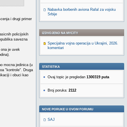
Nabavka borbenih aviona Rafal za vojsku
Srbije
cenja i drugi primer
IZDVOJENO NA MYCITY
icnih policijskih
epublika savezna
Specijalna vojna operacija u Ukrajini, 2026.
komentari
a ona je uvek
dina).
o mocna jedinica (u
STATISTIKA
voa "kontrole". Druga
kaciji i obuci kao
Ovaj topic je pregledan
1300319 puta
Broj poruka:
2112
NOVE PORUKE U OVOM FORUMU
SAJ