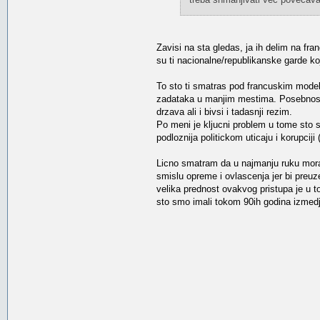
Zavisi na sta gledas, ja ih delim na fra
su ti nacionalne/republikanske garde koj
To sto ti smatras pod francuskim model
zadataka u manjim mestima. Posebnost 
drzava ali i bivsi i tadasnji rezim.
Po meni je kljucni problem u tome sto s
podloznija politickom uticaju i korupci
Licno smatram da u najmanju ruku mora
smislu opreme i ovlascenja jer bi preuze
velika prednost ovakvog pristupa je u t
sto smo imali tokom 90ih godina izmedju 