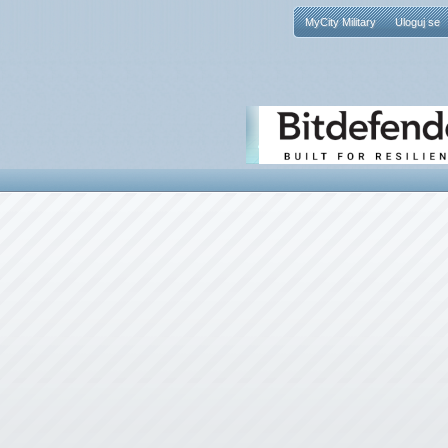
MyCity Military
Uloguj se