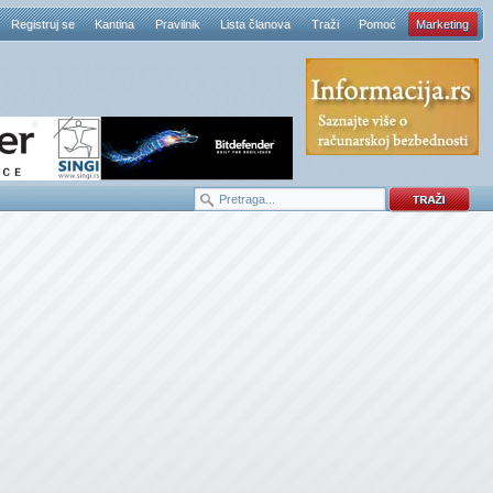
Registruj se
Kantina
Pravilnik
Lista članova
Traži
Pomoć
Marketing