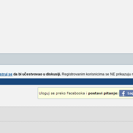
struj se
da bi učestvovao u diskusiji.
Registrovanim korisnicima se NE prikazuju 