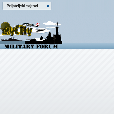
Prijateljski sajtovi