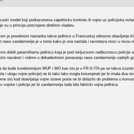
ncuski model koji podrazumeva zajednicku kontrolu ili vojnu uz policijska ovlas
e su u principu potcinjene direktno vladaru.
om je posebnost nastanka takve jedinice u Francuskoj odnosno obavljanje klas
nase zandarmerije je u tome kako je ona nastala i ravnoteza moci u nivou r
mo dobili paramilitarnu jedinicu koja je pod iskljucivom nadleznoscu policije 
ji (sto nazalost i vidimo u dekadentnom ponasanju nase zandarmerije zadnjih go
 da bude kondominijum MUP i MO kao sto je u FR ili ITA pa se takva izuzetn
la i ulogu vojne policije) ne bi tako lako mogla korumpirati jer bi imala dva ni
ome sto kod obavljanja vojne strane posla ne bi dolazilo do problema u komuni
vojske i policije jer bi zandarmerija tada bila fakticki vojna jedinica.