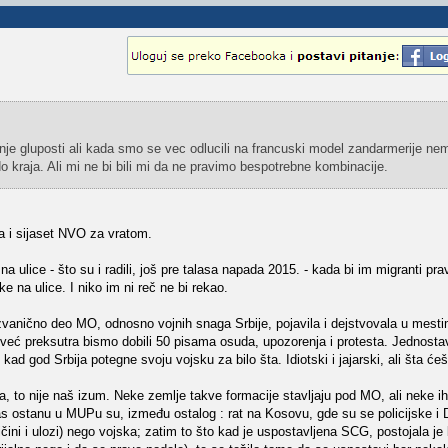
nje gluposti ali kada smo se vec odlucili na francuski model zandarmerije ne
o kraja. Ali mi ne bi bili mi da ne pravimo bespotrebne kombinacije.
 i sijaset NVO za vratom.
ulice - što su i radili, još pre talasa napada 2015. - kada bi im migranti pravi
ke na ulice. I niko im ni reč ne bi rekao.
 zvanično deo MO, odnosno vojnih snaga Srbije, pojavila i dejstvovala u mest
 već preksutra bismo dobili 50 pisama osuda, upozorenja i protesta. Jednosta
i kad god Srbija potegne svoju vojsku za bilo šta. Idiotski i jajarski, ali šta ćeš
 to nije naš izum. Neke zemlje takve formacije stavljaju pod MO, ali neke ih 
nas ostanu u MUPu su, između ostalog : rat na Kosovu, gde su se policijske i 
čini i ulozi) nego vojska; zatim to što kad je uspostavljena SCG, postojala je