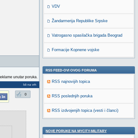
VDV
Žandarmerija Republike Srpske
Vatrogasno spasilačka brigada Beograd
Formacije Kopnene vojske
RSS FEED-OVI OVOG FORUMA
reklame unutar poruka.
RSS najnovijih topica
Idi na vrh
0
RSS poslednjih poruka
RSS izdvojenjih topica (vesti i članci)
NOVE PORUKE NA MYCITY-MILITARY