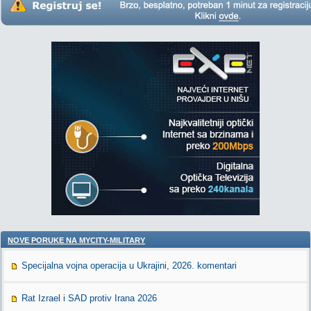
NOVE PORUKE NA MYCITY-MILITARY
Specijalna vojna operacija u Ukrajini, 2026. komentari
Rat Izrael i SAD protiv Irana 2026