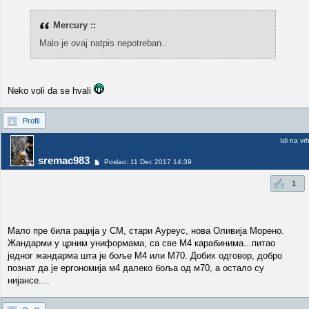
Mercury ::
Malo je ovaj natpis nepotreban..
Neko voli da se hvali
Profil
Idi na vr
sremac983
Poslao: 11 Dec 2017 14:39
1
Мало пре била рација у СМ, стари Ауреус, нова Оливија Морено.
Жандарми у црним униформама, са све М4 карабинима...питао
једног жандарма шта је боље М4 или М70. Добих одговор, добро
познат да је ергономија м4 далеко боља од м70, а остало су
нијансе....