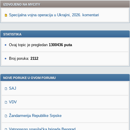
IZDVOJENO NA MYCITY
Specijalna vojna operacija u Ukrajini, 2026. komentari
STATISTIKA
Ovaj topic je pregledan
1300436 puta
Broj poruka:
2112
NOVE PORUKE U OVOM FORUMU
SAJ
VDV
Žandarmerija Republike Srpske
Vatrogasno spasilačka brigada Beograd