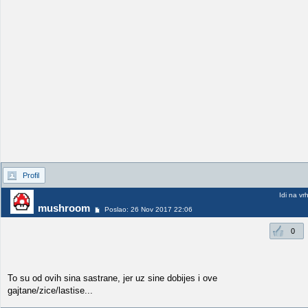
Profil
Idi na vr
mushroom
Poslao: 26 Nov 2017 22:06
0
To su od ovih sina sastrane, jer uz sine dobijes i ove
gajtane/zice/lastise...