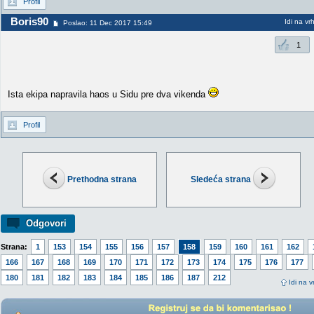
Profil
Boris90
Idi na vr
Poslao: 11 Dec 2017 15:49
1
Ista ekipa napravila haos u Sidu pre dva vikenda
Profil
Prethodna strana
Sledeća strana
Odgovori
Strana:
1
153
154
155
156
157
158
159
160
161
162
166
167
168
169
170
171
172
173
174
175
176
177
180
181
182
183
184
185
186
187
212
Idi na v