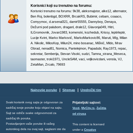
Korisnici koji su trenutno na forumu:
Korisnici trenutno na forumu:
9k38
,
aleksmajstor
,
alke12
,
alternator
,
Ben Roj
,
bolenbgd
,
BOXRR
,
BrcakRS
,
Bubimir
,
cebam
,
coaaco
,
Comyymoc
,
d.arsenal321
,
damir55555
,
Dannyboy
,
Denaya
,
Dežurni pod palubom
,
draganl
,
drale12
,
Glavonja049
,
Hitri
,
ILGromovnik
,
Jovan1983
,
komenski
,
kozhedub
,
Krissy
,
leptirleptir
,
Lucije Kvint
,
Marko Marković
,
MarkoMarkovic86
,
Maruti
,
MIg
,
Milan
A. Nikolic
,
MilosKop
,
Milun24
,
mino bosanac
,
Miškić
,
Mldo
,
Mrav
Obrad
,
nenad81
,
Nomica
,
Pantelejmon
,
Papadubi
,
Ray1973
,
repac
,
sekretar
,
Semberija
,
Stevan Visoki
,
sudzi
,
Tamna_strana_Meseca
,
taomaster
,
troki1971
,
UncleSAM
,
vaci
,
veljkovicdani
,
vensla
,
VJ
,
ZetaMan
,
Zrcalo
,
79693
|
|
Najnovije poruke
Sitemap
Urednički tim
Svaki korisnik ovog sajta je odgovoran za
Prijateljski sajtovi:
,
,
sadržaj svoje poruke koju objavi na sajtu.
Vesti
MyCity.rs
Zaštita
Sajt se odriče svake odgovornosti za
od virusa
sadržaj tih poruka.
Postavljanjem vaše poruke ili vašeg
This content is licensed
autorskog dela na ovaj sajt, saglasni ste da
under a
Creative