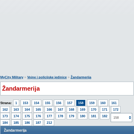
»
»
MyCity Military
Vojne i policijske jedinice
Žandarmerija
Žandarmerija
Strana:
1
153
154
155
156
157
158
159
160
161
162
163
164
165
166
167
168
169
170
171
172
173
174
175
176
177
178
179
180
181
182
183
158
184
185
186
187
212
Žandarmerija