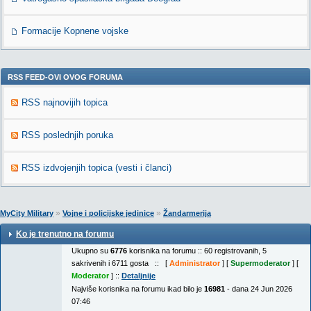
Formacije Kopnene vojske
RSS FEED-OVI OVOG FORUMA
RSS najnovijih topica
RSS poslednjih poruka
RSS izdvojenjih topica (vesti i članci)
»
»
MyCity Military
Vojne i policijske jedinice
Žandarmerija
Ko je trenutno na forumu
Ukupno su
6776
korisnika na forumu :: 60 registrovanih, 5
sakrivenih i 6711 gosta :: [
Administrator
] [
Supermoderator
] [
Moderator
] ::
Detaljnije
Najviše korisnika na forumu ikad bilo je
16981
- dana 24 Jun 2026
07:46