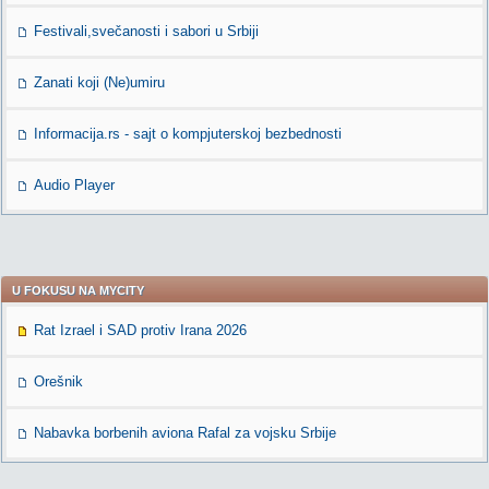
Festivali,svečanosti i sabori u Srbiji
Zanati koji (Ne)umiru
Informacija.rs - sajt o kompjuterskoj bezbednosti
Audio Player
U FOKUSU NA MYCITY
Rat Izrael i SAD protiv Irana 2026
Orešnik
Nabavka borbenih aviona Rafal za vojsku Srbije