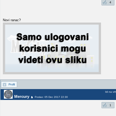
4
Novi ranac?
Profil
Idi na vr
Mercury
Poslao: 05 Dec 2017 22:30
1