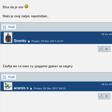
Bice da je nov
Malo je ovaj natpis nepotreban..
Profil
Idi na vr
Snorks
Poslao: 05 Dec 2017 22:47
0
Свиђа ми се како су урадили држач за кацигу
Profil
Idi na vr
aramis s
Poslao: 06 Dec 2017 09:20
2