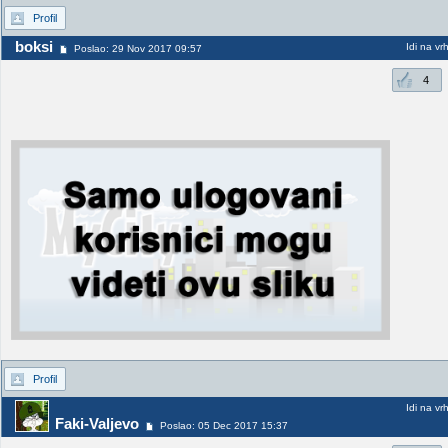
Profil
boksi
Idi na vr
Poslao: 29 Nov 2017 09:57
4
Profil
Idi na vr
Faki-Valjevo
Poslao: 05 Dec 2017 15:37