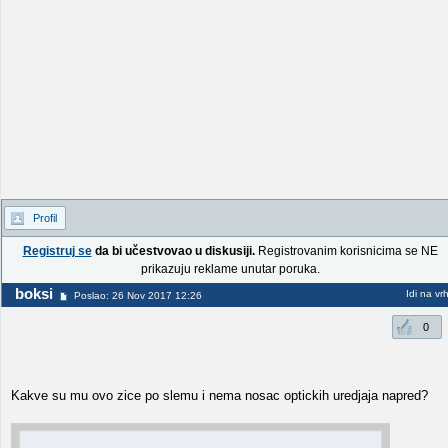
Profil
Registruj se
da bi učestvovao u diskusiji.
Registrovanim korisnicima se NE
prikazuju reklame unutar poruka.
boksi
Idi na vr
Poslao: 26 Nov 2017 12:26
0
Kakve su mu ovo zice po slemu i nema nosac optickih uredjaja napred?