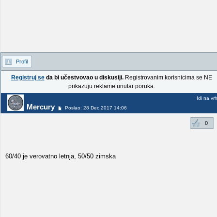
Profil
Registruj se
da bi učestvovao u diskusiji.
Registrovanim korisnicima se NE
prikazuju reklame unutar poruka.
Idi na vr
Mercury
Poslao: 28 Dec 2017 14:06
0
60/40 je verovatno letnja, 50/50 zimska