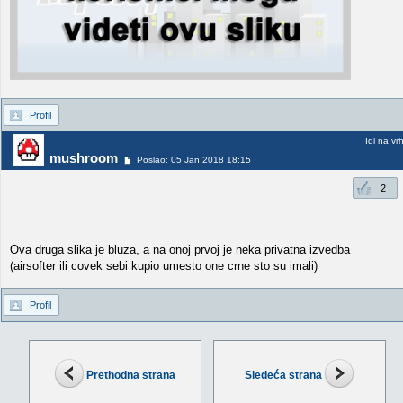
Profil
Idi na vr
mushroom
Poslao: 05 Jan 2018 18:15
2
Ova druga slika je bluza, a na onoj prvoj je neka privatna izvedba
(airsofter ili covek sebi kupio umesto one crne sto su imali)
Profil
Prethodna strana
Sledeća strana