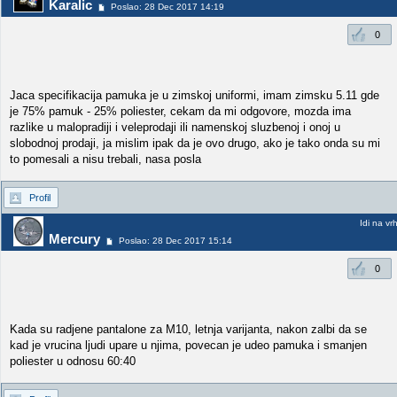
Karalic
Poslao: 28 Dec 2017 14:19
0
Jaca specifikacija pamuka je u zimskoj uniformi, imam zimsku 5.11 gde
je 75% pamuk - 25% poliester, cekam da mi odgovore, mozda ima
razlike u malopradiji i veleprodaji ili namenskoj sluzbenoj i onoj u
slobodnoj prodaji, ja mislim ipak da je ovo drugo, ako je tako onda su mi
to pomesali a nisu trebali, nasa posla
Profil
Idi na vr
Mercury
Poslao: 28 Dec 2017 15:14
0
Kada su radjene pantalone za M10, letnja varijanta, nakon zalbi da se
kad je vrucina ljudi upare u njima, povecan je udeo pamuka i smanjen
poliester u odnosu 60:40