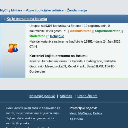
»
»
MyCity Military
Vojne i policijske jedinice
Žandarmerija
Ko je trenutno na forumu
Ukupno su
9394
korisnika na forumu :: 10 registrovanih, 0
sakrivenih i 9384 gosta :: [
Administrator
] [
Supermoderator
] [
Moderator
] ::
Detaljnije
Najviše korisnika na forumu ikad bilo je
16981
- dana 24 Jun 2026
07:46
Korisnici koji su trenutno na forumu:
Korisnici trenutno na forumu:
cikadeda
,
Coabelgrade
,
darkojbn
,
Gogi_avio
,
Mzee
,
proka89
,
Rebel Frank
,
Saša31LPB
,
TBF1D
,
Đurđevdan
|
|
Najnovije poruke
Sitemap
Urednički tim
Svaki korisnik ovog sajta je odgovoran za
Prijateljski sajtovi:
,
,
sadržaj svoje poruke koju objavi na sajtu.
Vesti
MyCity.rs
Zaštita
Sajt se odriče svake odgovornosti za
od virusa
sadržaj tih poruka.