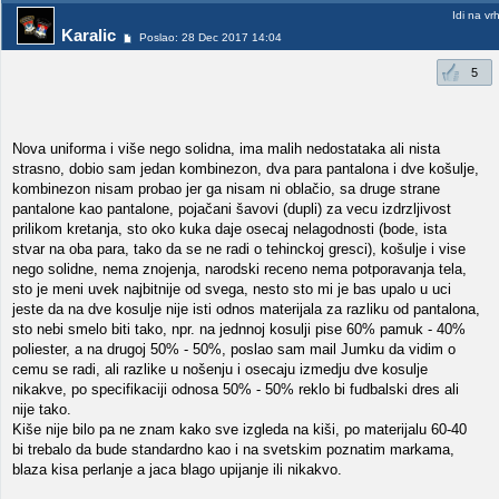
Idi na vr
Karalic
Poslao: 28 Dec 2017 14:04
5
Nova uniforma i više nego solidna, ima malih nedostataka ali nista
strasno, dobio sam jedan kombinezon, dva para pantalona i dve košulje,
kombinezon nisam probao jer ga nisam ni oblačio, sa druge strane
pantalone kao pantalone, pojačani šavovi (dupli) za vecu izdrzljivost
prilikom kretanja, sto oko kuka daje osecaj nelagodnosti (bode, ista
stvar na oba para, tako da se ne radi o tehinckoj gresci), košulje i vise
nego solidne, nema znojenja, narodski receno nema potporavanja tela,
sto je meni uvek najbitnije od svega, nesto sto mi je bas upalo u uci
jeste da na dve kosulje nije isti odnos materijala za razliku od pantalona,
sto nebi smelo biti tako, npr. na jednnoj kosulji pise 60% pamuk - 40%
poliester, a na drugoj 50% - 50%, poslao sam mail Jumku da vidim o
cemu se radi, ali razlike u nošenju i osecaju izmedju dve kosulje
nikakve, po specifikaciji odnosa 50% - 50% reklo bi fudbalski dres ali
nije tako.
Kiše nije bilo pa ne znam kako sve izgleda na kiši, po materijalu 60-40
bi trebalo da bude standardno kao i na svetskim poznatim markama,
blaza kisa perlanje a jaca blago upijanje ili nikakvo.