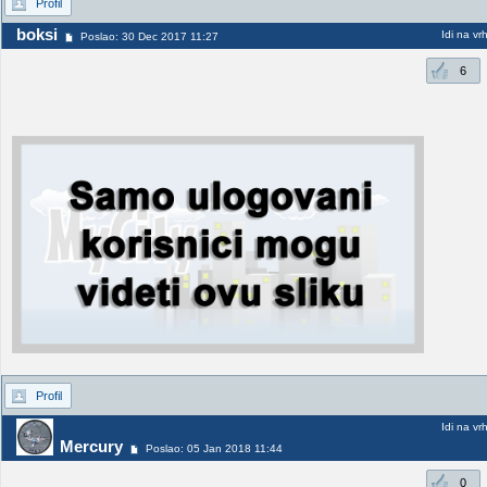
Profil
boksi
Idi na vr
Poslao: 30 Dec 2017 11:27
6
Profil
Idi na vr
Mercury
Poslao: 05 Jan 2018 11:44
0