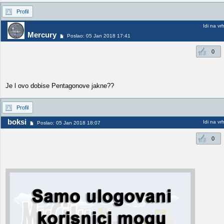
Profil
Idi na vr
Mercury
Poslao: 05 Jan 2018 17:41
0
Je l ovo dobise Pentagonove jakne??
Profil
boksi
Idi na vr
Poslao: 05 Jan 2018 18:07
0