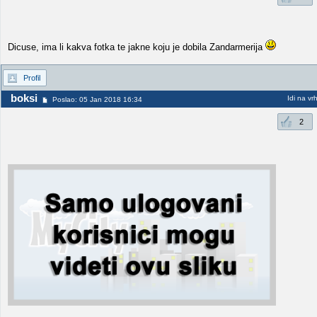
Dicuse, ima li kakva fotka te jakne koju je dobila Zandarmerija
Profil
boksi
Idi na vr
Poslao: 05 Jan 2018 16:34
2