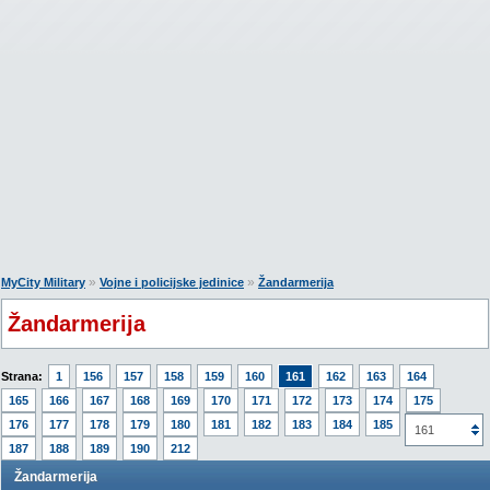
»
»
MyCity Military
Vojne i policijske jedinice
Žandarmerija
Žandarmerija
Strana:
1
156
157
158
159
160
161
162
163
164
165
166
167
168
169
170
171
172
173
174
175
176
177
178
179
180
181
182
183
184
185
186
161
187
188
189
190
212
Žandarmerija